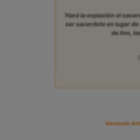
‘Hará la expiación el sac
ser sacerdote en lugar de 
de lino, l
Versículo Ant