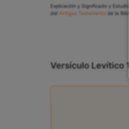
Explicación y Significado y Estudio
del
Antiguo Testamento
de la Bibl
Versículo Levítico 