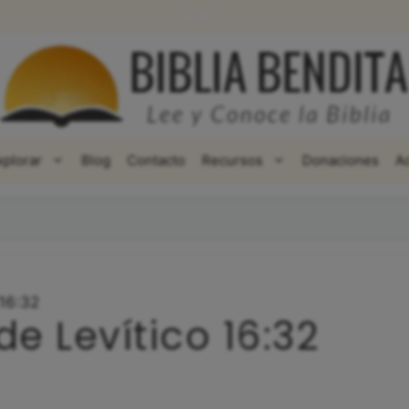
WhatsApp
Facebook
X
xplorar
Blog
Contacto
Recursos
Donaciones
A
 16:32
de Levítico 16:32