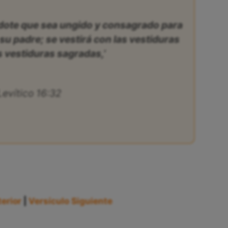
erdote que sea ungido y consagrado para
su padre; se vestirá con las vestiduras
as vestiduras sagradas,’
Levítico 16:32
erior
|
Versículo Siguiente