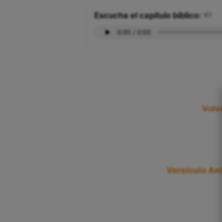
Escucha el capítulo bíblico:
Volve
Versículo Ant