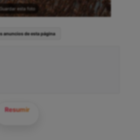
Guardar esta foto
os anuncios de esta página
Resumir