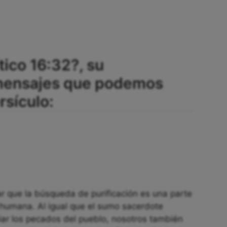
tico 16:32?, su
 mensajes que podemos
rsículo:
dar que la búsqueda de purificación es una parte
 humana. Al igual que el sumo sacerdote
iar los pecados del pueblo, nosotros también