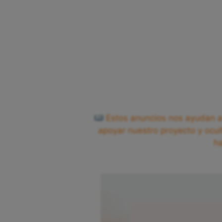
Estos anuncios nos ayudan a 
apoyar nuestro proyecto y ocul
h