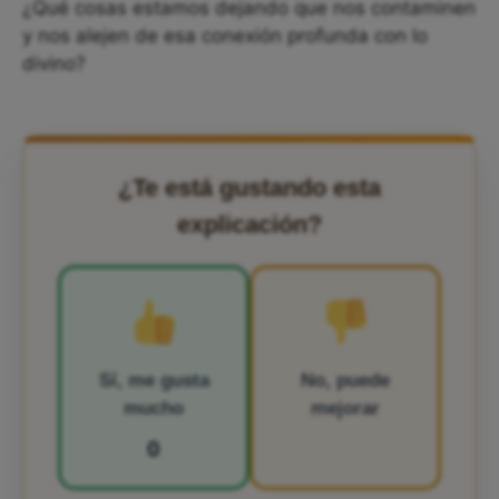
¿Qué cosas estamos dejando que nos contaminen
y nos alejen de esa conexión profunda con lo
divino?
¿Te está gustando esta
explicación?
Sí, me gusta
No, puede
mucho
mejorar
0