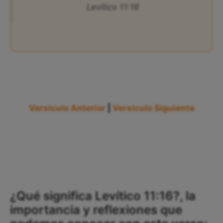
Levítico 11:16
Versículo Anterior
|
Versículo Siguiente
¿Qué significa Levítico 11:16?, la
importancia y reflexiones que