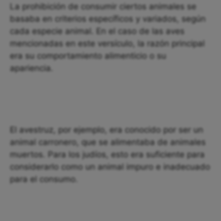
La prohibición de consumir ciertos animales se
basaba en criterios específicos y variados, según
cada especie animal. En el caso de las aves
mencionadas en este versículo, la razón principal
era su comportamiento alimenticio o su
apariencia.
El avestruz, por ejemplo, era conocido por ser un
animal carronero, que se alimentaba de animales
muertos. Para los judíos, esto era suficiente para
considerarlo como un animal impuro e inadecuado
para el consumo.