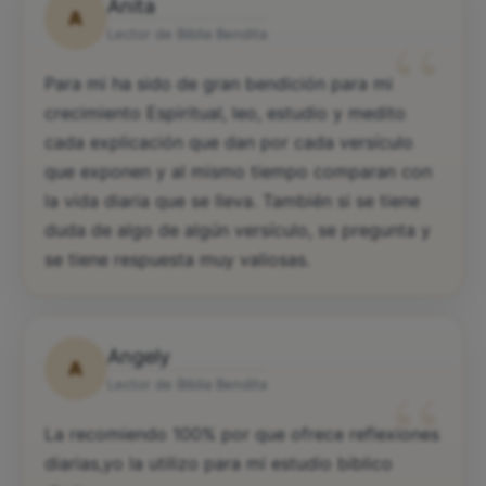
Anita
A
“
Lector de Biblia Bendita
Para mi ha sido de gran bendición para mi
crecimiento Espiritual, leo, estudio y medito
cada explicación que dan por cada versículo
que exponen y al mismo tiempo comparan con
la vida diaria que se lleva. También si se tiene
duda de algo de algún versículo, se pregunta y
se tiene respuesta muy valiosas.
Angely
A
“
Lector de Biblia Bendita
La recomiendo 100% por que ofrece reflexiones
diarias,yo la utilizo para mi estudio biblico