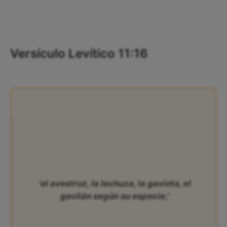
Versículo Levítico 11:16
‘el avestruz, la lechuza, la gaviota, el
gavilán según su especie;’