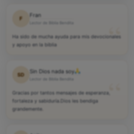
Fran
F
“
Lector de Biblia Bendita
Ha sido de mucha ayuda para mis devocionales
y apoyo en la biblia
Sin Dios nada soy
SD
“
Lector de Biblia Bendita
Gracias por tantos mensajes de esperanza,
fortaleza y sabiduría.Dios les bendiga
grandemente.