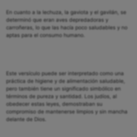
En cuanto a la lechuza, la gaviota y el gavilán, se
determinó que eran aves depredadoras y
carroñeras, lo que las hacía poco saludables y no
aptas para el consumo humano.
Este versículo puede ser interpretado como una
práctica de higiene y de alimentación saludable,
pero también tiene un significado simbólico en
términos de pureza y santidad. Los judíos, al
obedecer estas leyes, demostraban su
compromiso de mantenerse limpios y sin mancha
delante de Dios.