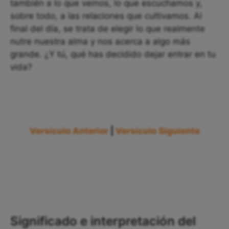
también a lo que vemos, lo que escuchamos y,
sobre todo, a las relaciones que cultivamos. Al
final del día, se trata de elegir lo que realmente
nutre nuestra alma y nos acerca a algo más
grande. ¿Y tú, qué has decidido dejar entrar en tu
vida?
Versículo Anterior
|
Versículo Siguiente
Significado e interpretación del