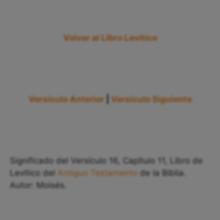
Volver al Libro Levítico
Versículo Anterior
|
Versículo Siguiente
Significado del Versículo 16, Capítulo 11, Libro de
Levítico del
Antiguo Testamento
de la Biblia.
Autor: Moisés.