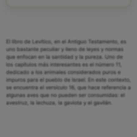
El libro de Levítico, en el Antiguo Testamento, es
uno bastante peculiar y lleno de leyes y normas
que enfocan en la santidad y la pureza. Uno de
los capítulos más interesantes es el número 11,
dedicado a los animales considerados puros e
impuros para el pueblo de Israel. En este contexto,
se encuentra el versículo 16, que hace referencia a
algunas aves que no pueden ser consumidas: el
avestruz, la lechuza, la gaviota y el gavilán.