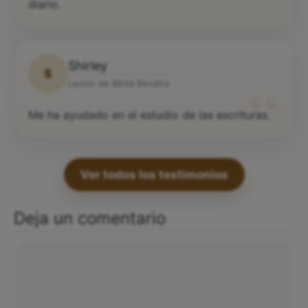
diario.
Shirley
S
“
Lector de Biblia Bendita
Me ha ayudado en el estudio de las escrituras.
Ver todos los testimonios
Deja un comentario
Comentario