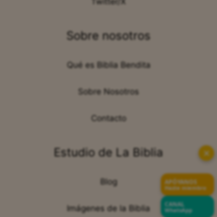
Twitter/X
Sobre nosotros
Qué es Biblia Bendita
Sobre Nosotros
Contacto
Estudio de La Biblia
✕
Blog
APÓYANOS
Hazte miembro
CANAL
Imágenes de la Biblia
WhatsApp