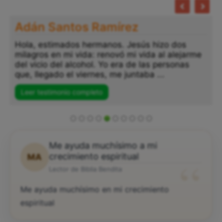
Adán Santos Ramírez
Hola, estimados hermanos. Jesús hizo dos
milagros en mi vida: renovó mi vida al alejarme
del vicio del alcohol. Yo era de las personas
que, llegado el viernes, me juntaba ...
Leer testimonio completo
Me ayuda muchísimo a mi
“
crecimiento espiritual
MA
Lector de Biblia Bendita
Me ayuda muchísimo en mi crecimiento
espiritual