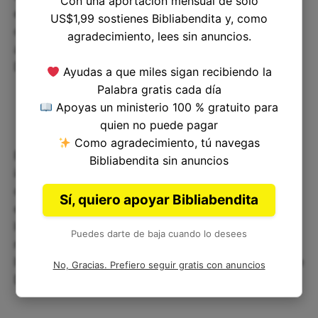
Con una aportación mensual de solo
enseña que no podemos permitir que cualquier
US$1,99 sostienes Bibliabendita y, como
cosa nos contamine, y que debemos prestar
agradecimiento, lees sin anuncios.
atención a los detalles en nuestra relación con
Dios y nuestro andar en este mundo.
Ayudas a que miles sigan recibiendo la
Palabra gratis cada día
Apoyas un ministerio 100 % gratuito para
quien no puede pagar
Como agradecimiento, tú navegas
El versículo 16 de Levítico 11 nos recuerda la
Bibliabendita sin anuncios
importancia de mantenernos alejados de aquello
que nos contamina, tanto física como
Sí, quiero apoyar Bibliabendita
espiritualmente. Nos anima a ser conscientes de
lo que ingerimos y de lo que dejamos entrar en
Puedes darte de baja cuando lo desees
nuestras vidas. Recordemos siempre que somos
llamados a ser santos y a mantenernos puros ante
No, Gracias. Prefiero seguir gratis con anuncios
Dios en todo momento.