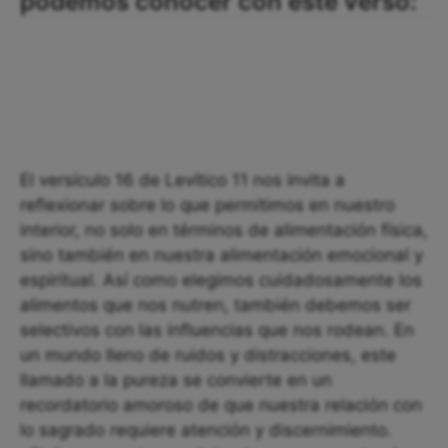
podemos conocer con este verso:
El versículo 16 de Levítico 11 nos invita a
reflexionar sobre lo que permitimos en nuestro
interior, no solo en términos de alimentación física,
sino también en nuestra alimentación emocional y
espiritual. Así como elegimos cuidadosamente los
alimentos que nos nutren, también debemos ser
selectivos con las influencias que nos rodean. En
un mundo lleno de ruidos y distracciones, este
llamado a la pureza se convierte en un
recordatorio amoroso de que nuestra relación con
lo sagrado requiere atención y discernimiento.