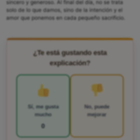
sincero y generoso. Al final del día, no se trata
solo de lo que damos, sino de la intención y el
amor que ponemos en cada pequeño sacrificio.
¿Te está gustando esta
explicación?
Sí, me gusta
No, puede
mucho
mejorar
0