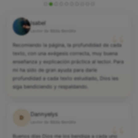
Isabel
“
Lector de Biblia Bendita
Recomiendo la página, la profundidad de cada
texto, con una exégesis correcta, muy buena
enseñanza y explicación práctica al lector. Para
mi ha sido de gran ayuda para darle
profundidad a cada texto estudiado, Dios les
siga bendiciendo y respaldando.
Dannyelys
D
“
Lector de Biblia Bendita
Buenos días Dios me los bendiga a cada uno