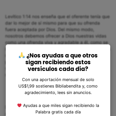
Levítico 1:14 nos enseña que el oferente tenía que
dar lo mejor de sí mismo para que su ofrenda
fuera aceptada por Dios. Del mismo modo,
nosotros debemos ofrecer a Dios nuestras vidas
como una ofrenda viva y agradable a él, como se
menciona en Romanos 12:1 “Así que, hermanos, os
¿Nos ayudas a que otros
ruego por las misericordias de Dios, que
sigan recibiendo estos
presentéis vuestros cuerpos en sacrificio vivo,
versículos cada día?
santo, agradable a Dios, que es vuestro culto
racional”.
Con una aportación mensual de solo
US$1,99 sostienes Bibliabendita y, como
agradecimiento, lees sin anuncios.
Ayudas a que miles sigan recibiendo la
Debemos esforzarnos para estar siempre en
Palabra gratis cada día
comunión con Dios, y ofrecerle nuestra adoración,