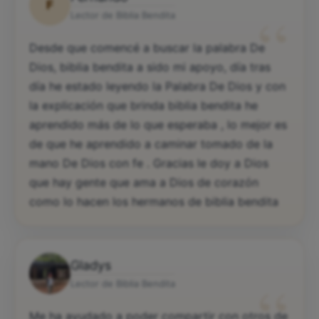
F
“
Lector de Biblia Bendita
Desde que comencé a buscar la palabra De
Dios, biblia bendita a sido mi apoyo, día tras
día he estado leyendo la Palabra De Dios y con
la explicación que brinda biblia bendita he
aprendido más de lo que esperaba , lo mejor es
de que he aprendido a caminar tomado de la
mano De Dios con fe . Gracias le doy a Dios
que hay gente que ama a Dios de corazón
como lo hacen los hermanos de biblia bendita
Gladys
“
Lector de Biblia Bendita
Me ha ayudado a poder compartir con otros de