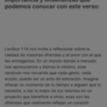
podemos conocer con este verso:
Levítico 1:14 nos invita a reflexionar sobre la
calidad de nuestras ofrendas y el amor con el que
las entregamos. En un mundo donde a menudo
nos apresuramos y damos lo mínimo, este
versículo nos recuerda que cada gesto, cada
acción, puede ser un acto de adoración. Imagina
ofrecer un momento de tu tiempo a alguien que lo
necesita, o dar lo mejor de tus talentos en un
proyecto que beneficie a otros; esas son las
ofrendas que realmente reflejan un corazón