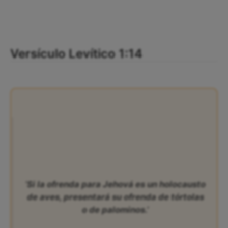
Versículo Levítico 1:14
‘Si la ofrenda para Jehová es un holocausto
de aves, presentará su ofrenda de tórtolas
o de palominos.’