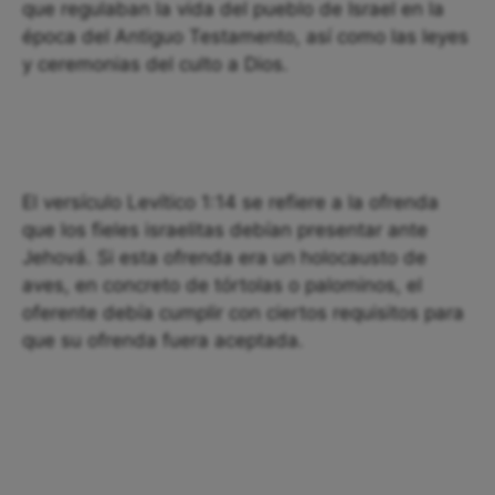
que regulaban la vida del pueblo de Israel en la
época del Antiguo Testamento, así como las leyes
y ceremonias del culto a Dios.
El versículo Levítico 1:14 se refiere a la ofrenda
que los fieles israelitas debían presentar ante
Jehová. Si esta ofrenda era un holocausto de
aves, en concreto de tórtolas o palominos, el
oferente debía cumplir con ciertos requisitos para
que su ofrenda fuera aceptada.