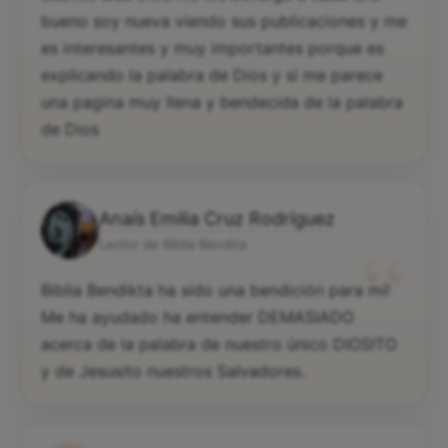
bueno soy nueva viendo sus publicaciones y me
es interesantes y muy importantes porque es
explicando la palabra de Dios y si me parece
una pagina muy llena y bendecida de la palabra
de Dios
Anaís Emilia Cruz Rodríguez
“
Lector de Biblia Bendita
Biblia Bendikta ha sido una bendición para mí!
Me ha ayudado ha entender DEMASIADO
acerca de la palabra de nuestro único DIOSITO
y de Jesusito nuestros Salvadores.