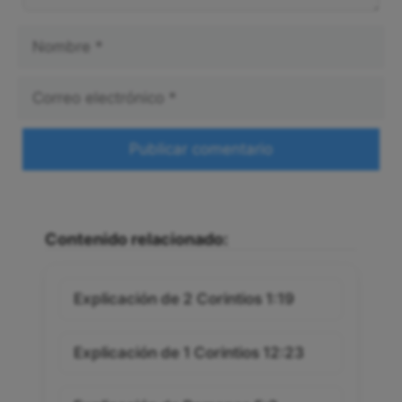
Nombre
Correo
electrónico
Web
Contenido relacionado:
Explicación de 2 Corintios 1:19
Explicación de 1 Corintios 12:23