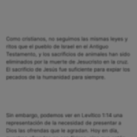
Como cristianos, no seguimos las mismas leyes y
ritos que el pueblo de Israel en el Antiguo
Testamento, y los sacrificios de animales han sido
eliminados por la muerte de Jesucristo en la cruz.
El sacrificio de Jesús fue suficiente para expiar los
pecados de la humanidad para siempre.
Sin embargo, podemos ver en Levítico 1:14 una
representación de la necesidad de presentar a
Dios las ofrendas que le agradan. Hoy en día,