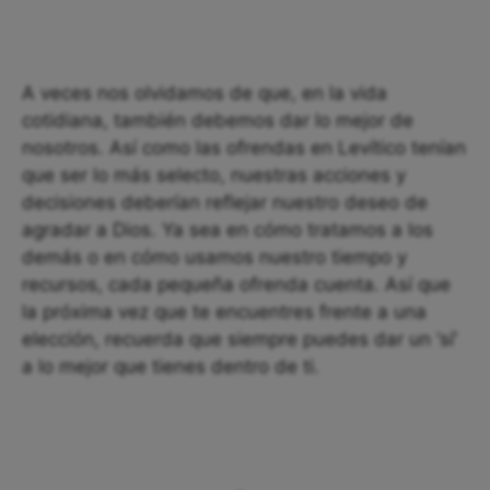
A veces nos olvidamos de que, en la vida
cotidiana, también debemos dar lo mejor de
nosotros. Así como las ofrendas en Levítico tenían
que ser lo más selecto, nuestras acciones y
decisiones deberían reflejar nuestro deseo de
agradar a Dios. Ya sea en cómo tratamos a los
demás o en cómo usamos nuestro tiempo y
recursos, cada pequeña ofrenda cuenta. Así que
la próxima vez que te encuentres frente a una
elección, recuerda que siempre puedes dar un ‘sí’
a lo mejor que tienes dentro de ti.