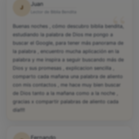
Juan
J
“
Lector de Biblia Bendita
Buenas noches , cómo descubro biblia bendita,
estudiando la palabra de Dios me pongo a
buscar el Google, para tener más panorama de
la palabra , encuentro mucha aplicación en la
palabra y me inspira a seguir buscando más de
Dios y sus promesas , explicacion sencilla ,
comparto cada mañana una palabra de aliento
con mis contactos , me hace muy bien buscar
de Dios tanto a la mañana como a la noche ,
gracias x compartir palabras de aliento cada
día!!!!
Fernando