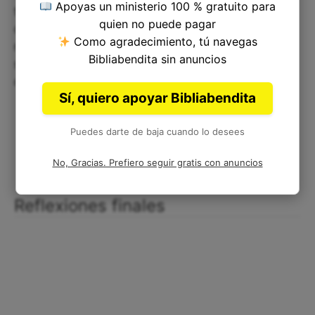
Apoyas un ministerio 100 % gratuito para
tiempo y recursos de una manera generosa y
quien no puede pagar
desinteresada. Además, debemos ofrecer a Dios
Como agradecimiento, tú navegas
nuestro corazón sincero y entregado, para que él
Bibliabendita sin anuncios
se glorifique en nuestras vidas y nos guíe por el
camino de la verdad y la justicia.
Sí, quiero apoyar Bibliabendita
Puedes darte de baja cuando lo desees
No, Gracias. Prefiero seguir gratis con anuncios
Reflexiones finales