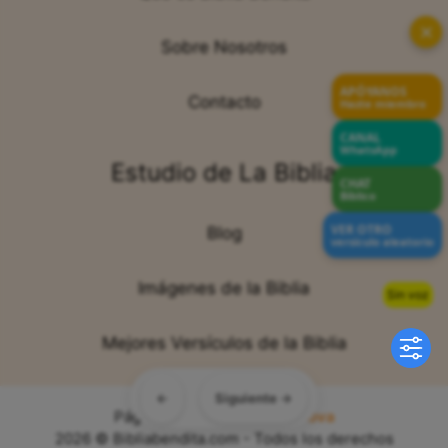
✕
Sobre Nosotros
APÓYANOS
Contacto
Hazte miembro
CANAL
WhatsApp
Estudio de La Biblia
CHAT
Bíblico
VER OTRO
Blog
versículo aleatorio
Imágenes de la Biblia
Sin voz
Mejores Versículos de la Biblia
←
Siguiente →
Página web creada por:
Sitiova
2026 © Bibliabendita.com - Todos los derechos