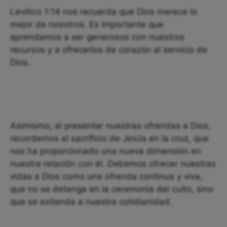
Levítico 1:14 nos recuerda que Dios merece lo
mejor de nosotros. Es importante que
aprendamos a ser generosos con nuestros
recursos y a ofrecerlos de corazón al servicio de
Dios.
Asimismo, al presentar nuestras ofrendas a Dios,
recordemos el sacrificio de Jesús en la cruz, que
nos ha proporcionado una nueva dimensión en
nuestra relación con él. Debemos ofrecer nuestras
vidas a Dios como una ofrenda continua y viva,
que no se detenga en la ceremonia del culto, sino
que se extienda a nuestra cotidianidad.