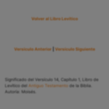
Volver al Libro Levítico
Versículo Anterior
|
Versículo Siguiente
Significado del Versículo 14, Capítulo 1, Libro de
Levítico del
Antiguo Testamento
de la Biblia.
Autoría: Moisés.