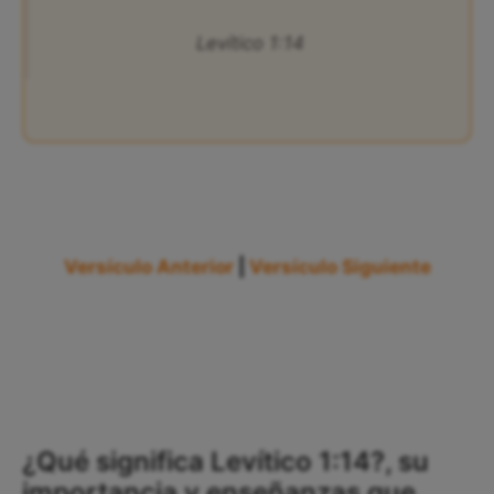
Levítico 1:14
Versículo Anterior
|
Versículo Siguiente
¿Qué significa Levítico 1:14?, su
importancia y enseñanzas que