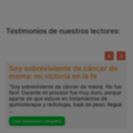
Testimonios de nuestros lectores:
Soy sobreviviente de cáncer de
mama: mi victoria en la fe
"Soy sobreviviente de cáncer de mama. No fue
fácil. Durante mi proceso fue muy duro, porque
aparte de que estuve en tratamientos de
quimioterapia y radiología, bajé de peso; llegué
...
Leer testimonio completo