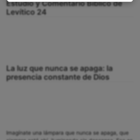
Estudio y Comentario Bíblico de
Levítico 24
La luz que nunca se apaga: la
presencia constante de Dios
Imagínate una lámpara que nunca se apaga, que