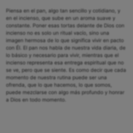
Piensa en el pan, algo tan sencillo y cotidiano, y
en el incienso, que sube en un aroma suave y
constante. Poner esas tortas delante de Dios con
incienso no es solo un ritual vacío, sino una
imagen hermosa de lo que significa vivir en pacto
con Él. El pan nos habla de nuestra vida diaria, de
lo básico y necesario para vivir, mientras que el
incienso representa esa entrega espiritual que no
se ve, pero que se siente. Es como decir que cada
momento de nuestra rutina puede ser una
ofrenda, que lo que hacemos, lo que somos,
puede mezclarse con algo más profundo y honrar
a Dios en todo momento.