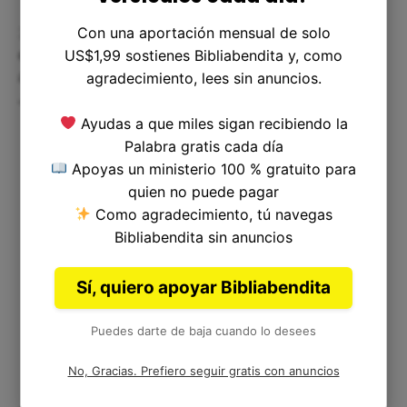
Con una aportación mensual de solo
23
Entonces habló Moisés a los hijos de Israel, y
ellos sacaron del campamento al blasfemo y lo
US$1,99 sostienes Bibliabendita y, como
apedrearon. Los hijos de Israel hicieron según
agradecimiento, lees sin anuncios.
Jehová había mandado a Moisés.
Ayudas a que miles sigan recibiendo la
Palabra gratis cada día
Apoyas un ministerio 100 % gratuito para
quien no puede pagar
Capítulo Anterior
|
Capítulo Siguiente
Como agradecimiento, tú navegas
Bibliabendita sin anuncios
Sí, quiero apoyar Bibliabendita
Puedes darte de baja cuando lo desees
No, Gracias. Prefiero seguir gratis con anuncios