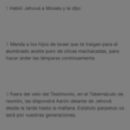
1
Habló Jehová a Moisés y le dijo:
2
Manda a los hijos de Israel que te traigan para el
alumbrado aceite puro de olivas machacadas, para
hacer arder las lámparas continuamente.
3
Fuera del velo del Testimonio, en el Tabernáculo de
reunión, las dispondrá Aarón delante de Jehová
desde la tarde hasta la mañana. Estatuto perpetuo os
será por vuestras generaciones.