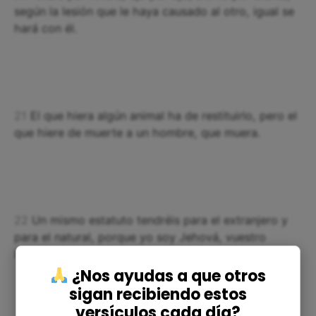
según la lesión que le haya causado al otro, igual se
hará con él.
21
El que hiera algún animal ha de restituirlo, pero el
que hiere de muerte a un hombre, que muera.
22
Un mismo estatuto tendréis para el extranjero y
para el natural, porque yo soy Jehová, vuestro
Dios».
¿Nos ayudas a que otros
sigan recibiendo estos
versículos cada día?