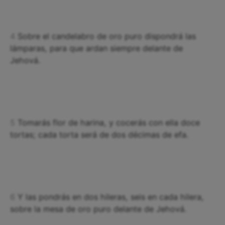
4
Sobre el candelabro de oro puro dispondrá las
lámparas, para que ardan siempre delante de
Jehová.
5
Tomarás flor de harina, y cocerás con ella doce
tortas; cada torta será de dos décimas de efa.
6
Y las pondrás en dos hileras, seis en cada hilera,
sobre la mesa de oro puro delante de Jehová.