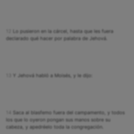
12
Lo pusieron en la cárcel, hasta que les fuera
declarado qué hacer por palabra de Jehová.
13
Y Jehová habló a Moisés, y le dijo:
14
Saca al blasfemo fuera del campamento, y todos
los que lo oyeron pongan sus manos sobre su
cabeza, y apedréelo toda la congregación.