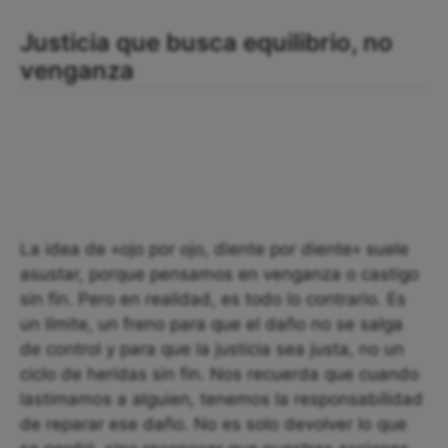
Justicia que busca equilibrio, no
venganza
La idea de «ojo por ojo, diente por diente» suele
asustar, porque pensamos en venganza o castigo
sin fin. Pero en realidad, es todo lo contrario. Es
un límite, un freno para que el daño no se salga
de control y para que la justicia sea justa, no un
ciclo de heridas sin fin. Nos recuerda que cuando
lastimamos a alguien, tenemos la responsabilidad
de reparar ese daño. No es solo devolver lo que