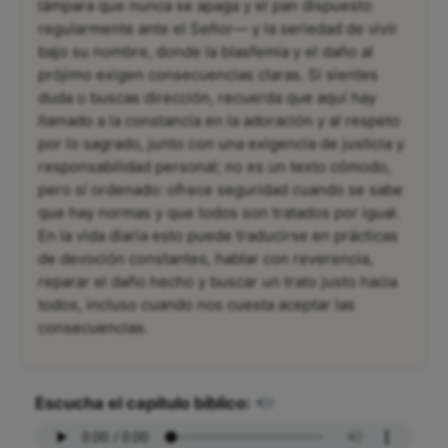
lámpara que nunca se apaga y el pan dispuesto
regularmente ante el Señor— y la seriedad de vivir
bajo su nombre, donde la blasfemia y el daño al
prójimo exigen consecuencias claras. Si sientes
duda o buscas dirección, recuerda que aquí hay
llamado a la constancia en la adoración y al respeto
por lo sagrado, junto con una exigencia de justicia y
responsabilidad personal; no es un texto cómodo,
pero sí ordenado: ofrece seguridad cuando se sabe
que hay normas y que todos son tratados por igual.
En la vida diaria esto puede traducirse en prácticas
de devoción constantes, hablar con reverencia,
reparar el daño hecho y buscar un trato justo hacia
todos, incluso cuando nos cuesta aceptar las
consecuencias.
Escucha el capítulo bíblico: