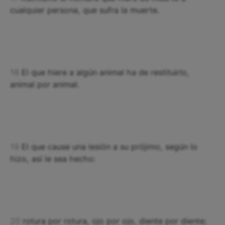
cualquier persona, que sufra la muerte.
18
El que hiere a algún animal ha de restituirlo,
animal por animal.
19
El que cause una lesión a su prójimo, según lo
hizo, así le sea hecho:
20
rotura por rotura, ojo por ojo, diente por diente;