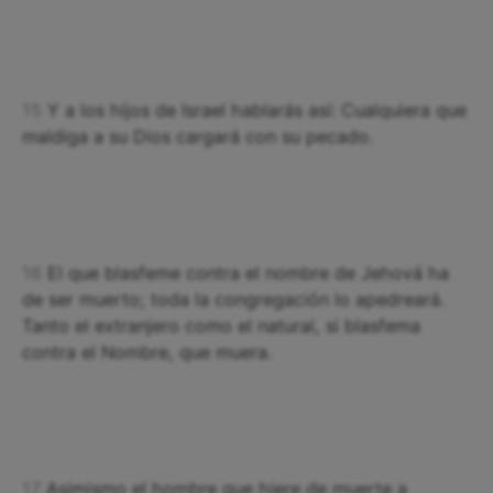
15
Y a los hijos de Israel hablarás así: Cualquiera que
maldiga a su Dios cargará con su pecado.
16
El que blasfeme contra el nombre de Jehová ha
de ser muerto; toda la congregación lo apedreará.
Tanto el extranjero como el natural, si blasfema
contra el Nombre, que muera.
17
Asimismo el hombre que hiere de muerte a