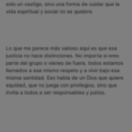
solo un castigo, sino una forma de cuidar que la
vida espiritual y social no se quiebre.
Lo que me parece más valioso aquí es que esa
justicia no hace distinciones. No importa si eres
parte del grupo o vienes de fuera, todos estamos
llamados a ese mismo respeto y a vivir bajo esa
misma santidad. Eso habla de un Dios que quiere
equidad, que no juega con privilegios, sino que
invita a todos a ser responsables y justos.