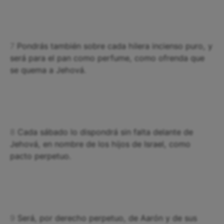
7
Pondrás también sobre cada hilera incienso puro, y
será para el pan como perfume, como ofrenda que
se quema a Jehová.
8
Cada sábado lo dispondrá sin falta delante de
Jehová, en nombre de los hijos de Israel, como
pacto perpetuo.
9
Será, por derecho perpetuo, de Aarón y de sus