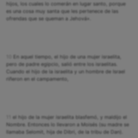
hijos, los cuales lo comerán en lugar santo, porque
es una cosa muy santa que les pertenece de las
ofrendas que se queman a Jehová».
10
En aquel tiempo, el hijo de una mujer israelita,
pero de padre egipcio, salió entre los israelitas.
Cuando el hijo de la israelita y un hombre de Israel
riñeron en el campamento,
11
el hijo de la mujer israelita blasfemó, y maldijo el
Nombre. Entonces lo llevaron a Moisés (su madre se
llamaba Selomit, hija de Dibri, de la tribu de Dan).