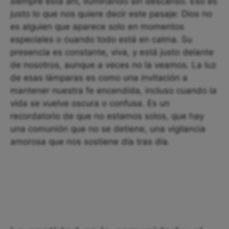
siempre está ahí, iluminando sin descanso. Eso es
justo lo que nos quiere decir este pasaje: Dios no
es alguien que aparece solo en momentos
especiales o cuando todo está en calma. Su
presencia es constante, viva, y está justo delante
de nosotros, aunque a veces no la veamos. La luz
de esas lámparas es como una invitación a
mantener nuestra fe encendida, incluso cuando la
vida se vuelve oscura o confusa. Es un
recordatorio de que no estamos solos, que hay
una comunión que no se detiene, una vigilancia
amorosa que nos sostiene día tras día.