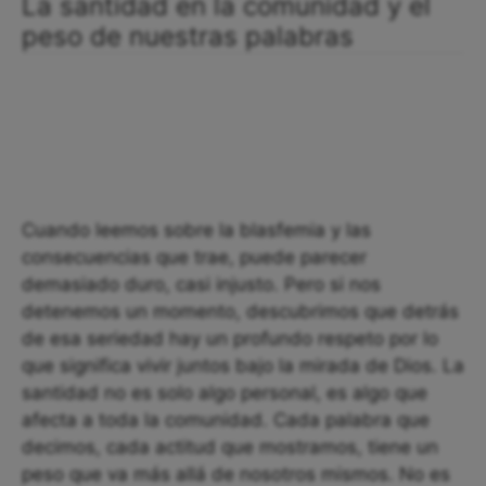
La santidad en la comunidad y el
peso de nuestras palabras
Cuando leemos sobre la blasfemia y las
consecuencias que trae, puede parecer
demasiado duro, casi injusto. Pero si nos
detenemos un momento, descubrimos que detrás
de esa seriedad hay un profundo respeto por lo
que significa vivir juntos bajo la mirada de Dios. La
santidad no es solo algo personal, es algo que
afecta a toda la comunidad. Cada palabra que
decimos, cada actitud que mostramos, tiene un
peso que va más allá de nosotros mismos. No es