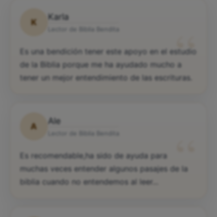
Karla
K
“
Lector de Biblia Bendita
Es una bendición tener este apoyo en el estudio
de la Biblia porque me ha ayudado mucho a
tener un mejor entendimiento de las escrituras.
Ale
A
“
Lector de Biblia Bendita
Es recomendable,ha sido de ayuda para
muchas veces entender algunos pasajes de la
biblia cuando no entendemos al leer...