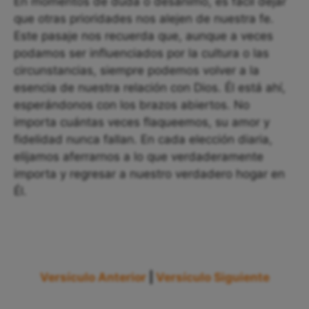
En momentos de duda o desánimo, es fácil dejar
que otras prioridades nos alejen de nuestra fe.
Este pasaje nos recuerda que, aunque a veces
podamos ser influenciados por la cultura o las
circunstancias, siempre podemos volver a la
esencia de nuestra relación con Dios. Él está ahí,
esperándonos con los brazos abiertos. No
importa cuántas veces flaqueemos, su amor y
fidelidad nunca fallan. En cada elección diaria,
elijamos aferrarnos a lo que verdaderamente
importa y regresar a nuestro verdadero hogar en
Él.
Versículo Anterior
|
Versículo Siguiente