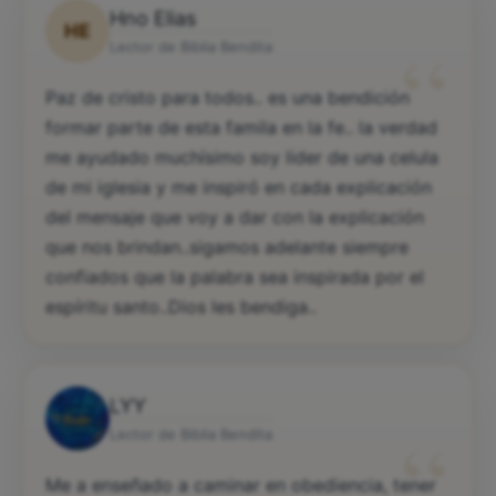
Hno Elias
HE
“
Lector de Biblia Bendita
Paz de cristo para todos.. es una bendición
formar parte de esta famila en la fe.. la verdad
me ayudado muchísimo soy lider de una celula
de mi iglesia y me inspiró en cada explicación
del mensaje que voy a dar con la explicación
que nos brindan..sigamos adelante siempre
confiados que la palabra sea inspirada por el
espíritu santo..Dios les bendiga..
LYY
“
Lector de Biblia Bendita
Me a enseñado a caminar en obediencia, tener