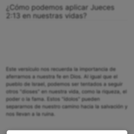
¿Cómo podemos aplicar Jueces
2:13 en nuestras vidas?
Este versículo nos recuerda la importancia de
aferrarnos a nuestra fe en Dios. Al igual que el
pueblo de Israel, podemos ser tentados a seguir
otros "dioses" en nuestra vida, como la riqueza, el
poder o la fama. Estos "ídolos" pueden
separarnos de nuestro camino hacia la salvación y
nos llevan a la ruina.