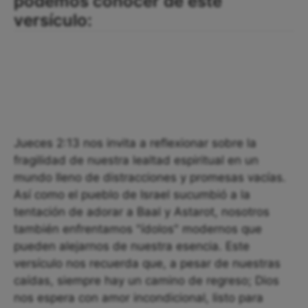
podemos conocer de este
versículo:
Jueces 2:13 nos invita a reflexionar sobre la
fragilidad de nuestra lealtad espiritual en un
mundo lleno de distracciones y promesas vacías.
Así como el pueblo de Israel sucumbió a la
tentación de adorar a Baal y Astarot, nosotros
también enfrentamos "ídolos" modernos que
pueden alejarnos de nuestra esencia. Este
versículo nos recuerda que, a pesar de nuestras
caídas, siempre hay un camino de regreso; Dios
nos espera con amor incondicional, listo para