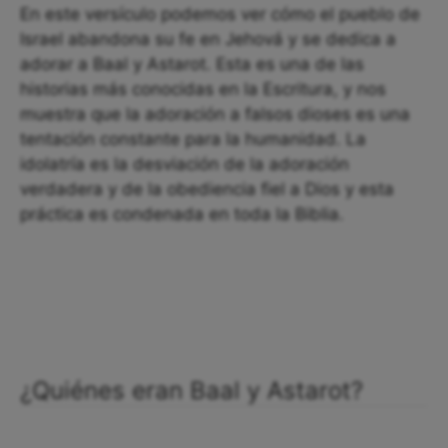
En este versículo podemos ver cómo el pueblo de
Israel abandona su fe en Jehová y se dedica a
adorar a Baal y Astarot. Esta es una de las
historias más conocidas en la Escritura, y nos
muestra que la adoración a falsos dioses es una
tentación constante para la humanidad. La
idolatría es la desviación de la adoración
verdadera y de la obediencia fiel a Dios y esta
práctica es condenada en toda la Biblia.
¿Quiénes eran Baal y Astarot?