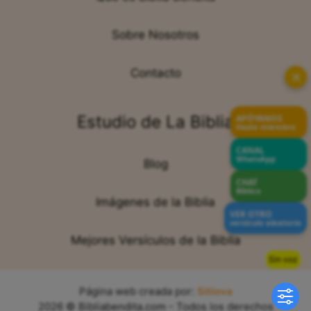
Sobre Nosotros
Contacto
✕
Estudio de La Biblia
APÓYANOS
Hazte miembro
CANAL
WhatsApp
Blog
CHAT
Bíblico
Imágenes de la Biblia
VER OTRO
versículo aleatorio
Mejores Versículos de la Biblia
Sin voz
Página web creada por:
Sitiova
2026 © Bibliabendita.com - Todos los derechos