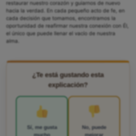
restaurar nuestro corazón y guiarnos de nuevo
hacia la verdad. En cada pequeño acto de fe, en
cada decisión que tomamos, encontramos la
oportunidad de reafirmar nuestra conexión con Él,
el único que puede llenar el vacío de nuestra
alma.
¿Te está gustando esta
explicación?
Sí, me gusta
No, puede
mucho
mejorar