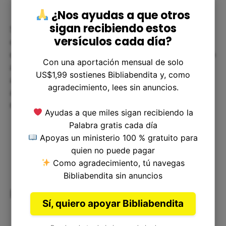
¿Nos ayudas a que otros
sigan recibiendo estos
Sin embargo, Jueces 2:13 también nos muestra
versículos cada día?
que el amor de Dios es más grande que nuestras
debilidades. Aunque el pueblo de Israel abandonó
Con una aportación mensual de solo
a Dios, Él siguió siendo fiel. Si nosotros nos
US$1,99 sostienes Bibliabendita y, como
alejamos de nuestra fe, Dios nunca nos
agradecimiento, lees sin anuncios.
abandonará y siempre nos ofrecerá su amor y su
misericordia.
Ayudas a que miles sigan recibiendo la
Palabra gratis cada día
Apoyas un ministerio 100 % gratuito para
quien no puede pagar
Como agradecimiento, tú navegas
Bibliabendita sin anuncios
Reflexión final
Sí, quiero apoyar Bibliabendita