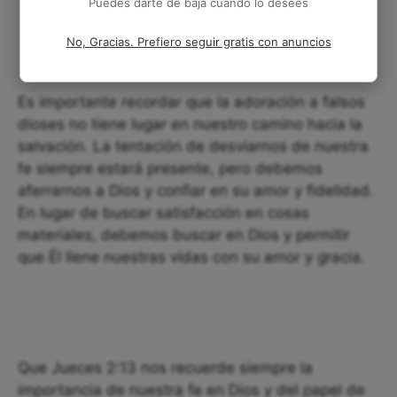
Puedes darte de baja cuando lo desees
No, Gracias. Prefiero seguir gratis con anuncios
Es importante recordar que la adoración a falsos
dioses no tiene lugar en nuestro camino hacia la
salvación. La tentación de desviarnos de nuestra
fe siempre estará presente, pero debemos
aferrarnos a Dios y confiar en su amor y fidelidad.
En lugar de buscar satisfacción en cosas
materiales, debemos buscar en Dios y permitir
que Él llene nuestras vidas con su amor y gracia.
Que Jueces 2:13 nos recuerde siempre la
importancia de nuestra fe en Dios y del papel de