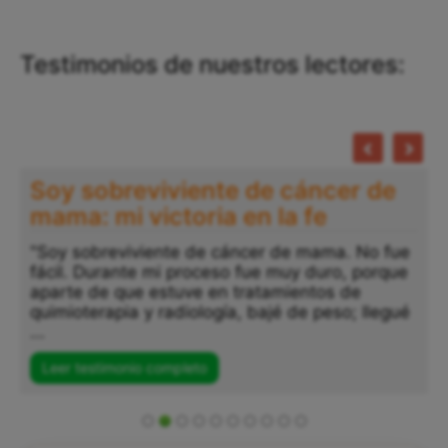
Testimonios de nuestros lectores:
Soy sobreviviente de cáncer de
mama: mi victoria en la fe
"Soy sobreviviente de cáncer de mama. No fue
fácil. Durante mi proceso fue muy duro, porque
aparte de que estuve en tratamientos de
quimioterapia y radiología, bajé de peso; llegué
...
Leer testimonio completo