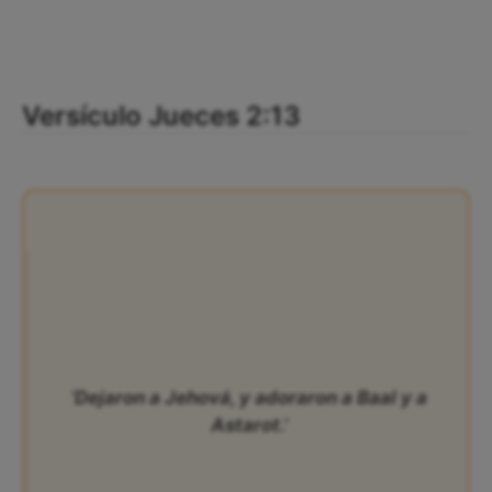
Versículo Jueces 2:13
‘Dejaron a Jehová, y adoraron a Baal y a
Astarot.’