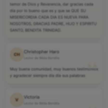
temor de Dios y Reverencia, dar gracias cada
día por lo bueno que es y que se QUE SU
MISERICORDIA CADA DIA ES NUEVA PARA
NOSOTROS, GRACIAS PADRE, HIJO Y ESPIRITU
SANTO, BENDITA TRINIDAD.
Christopher Haro
CH
“
Lector de Biblia Bendita
Muy buena comunidad, muy buenos testimonios
y agradecer siempre día día sus palabras
Victoria
V
Lector de Biblia Bendita