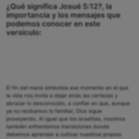
¿Qué significa Josué 5:12?, la
importancia y los mensajes que
podemos conocer en este
versículo:
El fin del maná simboliza ese momento en el que
la vida nos invita a dejar atrás las certezas y
abrazar lo desconocido, a confiar en que, aunque
ya no recibamos lo familiar, Dios sigue
proveyendo. Al igual que los israelitas, nosotros
también enfrentamos transiciones donde
debemos aprender a cultivar nuestros propios