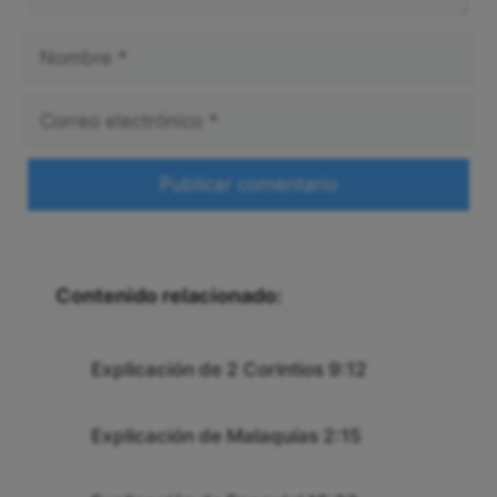
Nombre
Correo
electrónico
Web
Contenido relacionado:
Explicación de 2 Corintios 9:12
Explicación de Malaquías 2:15