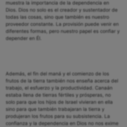
muestra la importancia de la dependencia en
Dios. Dios no solo es el creador y sustentador de
todas las cosas, sino que también es nuestro
proveedor constante. La provisión puede venir en
diferentes formas, pero nuestro papel es confiar y
depender en Él.
Además, el fin del maná y el comienzo de los
frutos de la tierra también nos enseña acerca del
trabajo, el esfuerzo y la productividad. Canaán
estaba llena de tierras fértiles y prósperas, no
solo para que los hijos de Israel vivieran en ella
sino para que también trabajaran la tierra y
produjeran los frutos para su subsistencia. La
confianza y la dependencia en Dios no nos exime