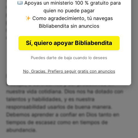
Apoyas un ministerio 100 % gratuito para
debemos reconocer que Dios es nuestro
quien no puede pagar
proveedor eterno, y aunque las formas de
Como agradecimiento, tú navegas
provisión puedan cambiar en nuestra vida,
Bibliabendita sin anuncios
nuestra dependencia en Él debe permanecer
constante.
Sí, quiero apoyar Bibliabendita
Puedes darte de baja cuando lo desees
No, Gracias. Prefiero seguir gratis con anuncios
En segundo lugar, debemos estar dispuestos a
trabajar, a esforzarnos y ser productivos en
nuestra vida cotidiana. Dios nos ha dotado con
talentos y habilidades, y es nuestra
responsabilidad usarlos de buena manera.
Debemos aprender a confiar en Dios tanto en
tiempos de escasez como en tiempos de
abundancia.