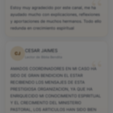
“
Estoy muy agradecido por este canal, me ha
ayudado mucho con explicaciones, reflexiones
y aportaciones de muchos hermanos. Todo ello
redunda en crecimiento espiritual
CESAR JAIMES
CJ
“
Lector de Biblia Bendita
AMADOS COORDINADORES EN MI CASO HA
SIDO DE GRAN BENDICION EL ESTAR
RECIBIENDO LOS MENSAJES DE ESTA
PRESTIGIOSA ORGANIZACION, YA QUE HA
ENRIQUECIDO MI CONOCIMIENTO ESPIRITUAL
Y EL CRECIMIENTO DEL MINISTERIO
PASTORAL, LOS ARTICULOS HAN SIDO BIEN