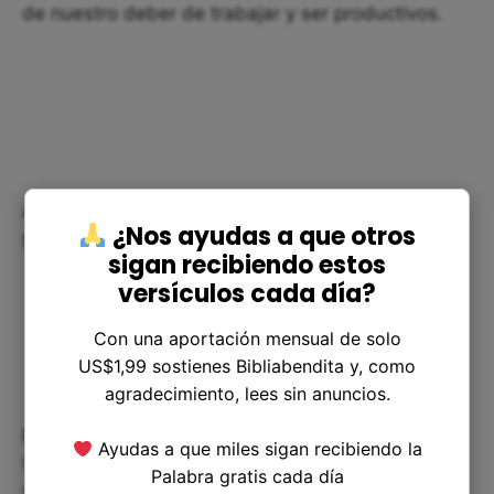
de nuestro deber de trabajar y ser productivos.
Aplicando el fin del maná en
¿Nos ayudas a que otros
nuestra vida
sigan recibiendo estos
versículos cada día?
Con una aportación mensual de solo
US$1,99 sostienes Bibliabendita y, como
agradecimiento, lees sin anuncios.
El fin del maná y el comienzo de los frutos de la
Ayudas a que miles sigan recibiendo la
tierra tienen muchas aplicaciones en nuestra vida
Palabra gratis cada día
y en nuestra relación con Dios. En primer lugar,