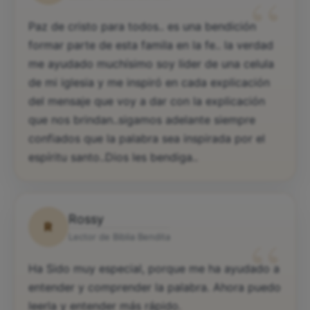
“
Paz de cristo para todos.. es una bendición
formar parte de esta famila en la fe.. la verdad
me ayudado muchísimo soy lider de una celula
de mi iglesia y me inspiró en cada explicación
del mensaje que voy a dar con la explicación
que nos brindan..sigamos adelante siempre
confiados que la palabra sea inspirada por el
espíritu santo..Dios les bendiga..
Rossy
R
“
Lector de Biblia Bendita
Ha Sido muy especial, porque me ha ayudado a
entender y comprender la palabra. Ahora puedo
leerla y entender más rápido.