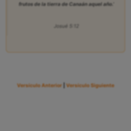
frutos de la tierra de Canaán aquel año.’
Josué 5:12
Versículo Anterior
|
Versículo Siguiente