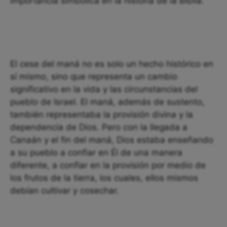
importancia simbólica en la historia de la Biblia.
El cese del maná no es solo un hecho histórico en
sí mismo, sino que representa un cambio
significativo en la vida y las circunstancias del
pueblo de Israel. El maná, además de sustento,
también representaba la provisión divina y la
dependencia de Dios. Pero con la llegada a
Canaán y el fin del maná, Dios estaba enseñando
a su pueblo a confiar en Él de una manera
diferente, a confiar en la provisión por medio de
los frutos de la tierra, los cuales, ellos mismos
debían cultivar y cosechar.