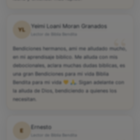
Yeimi Loani Moran Granados
YL
“
Lector de Biblia Bendita
Bendiciones hermanos, ami me alludado mucho,
en mi aprendisaje biblico. Me alluda con mis
debocionales, aclara muchas dudas biblicas, es
una gran Bendiciones para mi vida Biblia
Bendita para mi vida
. Sigan adelante con
la alluda de Dios, bendiciendo a quienes los
necesitan.
Ernesto
E
Lector de Biblia Bendita