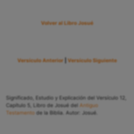
Volver al Libro Josué
Versículo Anterior
|
Versículo Siguiente
Significado, Estudio y Explicación del Versículo 12,
Capítulo 5, Libro de Josué del
Antiguo
Testamento
de la Biblia. Autor: Josué.