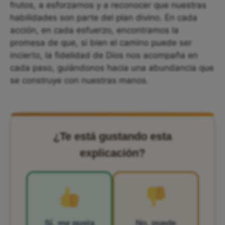
frutos, a esforzarnos y a reconocer que nuestras
habilidades son parte del plan divino. En cada
acción, en cada esfuerzo, encontramos la
promesa de que, si bien el camino puede ser
incierto, la fidelidad de Dios nos acompaña en
cada paso, guiándonos hacia una abundancia que
se construye con nuestras manos.
¿Te está gustando esta
explicación?
Sí, me gusta
No, puede