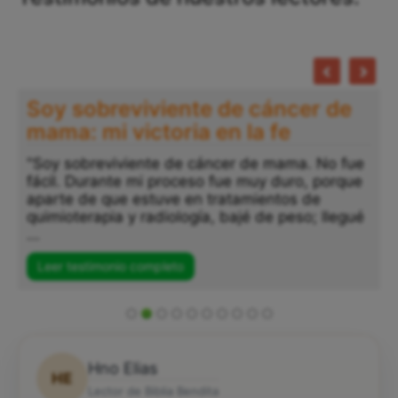
Soy sobreviviente de cáncer de
mama: mi victoria en la fe
"Soy sobreviviente de cáncer de mama. No fue
fácil. Durante mi proceso fue muy duro, porque
aparte de que estuve en tratamientos de
quimioterapia y radiología, bajé de peso; llegué
...
Leer testimonio completo
Hno Elias
HE
Lector de Biblia Bendita