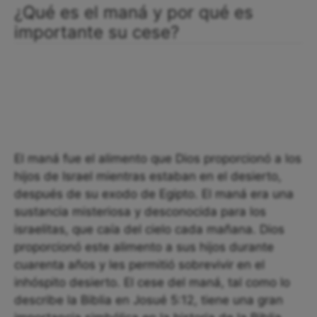
¿Qué es el maná y por qué es
importante su cese?
El maná fue el alimento que Dios proporcionó a los
hijos de Israel mientras estaban en el desierto,
después de su exodo de Egipto. El maná era una
sustancia misteriosa y desconocida para los
israelitas, que caía del cielo cada mañana. Dios
proporcionó este alimento a sus hijos durante
cuarenta años y les permitió sobrevivir en el
inhóspito desierto. El cese del maná, tal como lo
describe la Biblia en Josué 5:12, tiene una gran