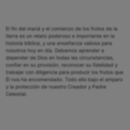
El fin del maná y el comienzo de los frutos de la
tierra es un relato poderoso e importante en la
historia bíblica, y una enseñanza valiosa para
nosotros hoy en día. Debemos aprender a
depender de Dios en todas las circunstancias,
confiar en su provisión, reconocer su fidelidad y
trabajar con diligencia para producir los frutos que
Él nos ha encomendado. Todo ello bajo el amparo
y la protección de nuestro Creador y Padre
Celestial.