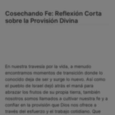
Cosechando Fe: Reflexión Corta
sobre la Provisión Divina
En nuestra travesía por la vida, a menudo
encontramos momentos de transición donde lo
conocido deja de ser y surge lo nuevo. Así como
el pueblo de Israel dejó atrás el maná para
abrazar los frutos de su propia tierra, también
nosotros somos llamados a cultivar nuestra fe y a
confiar en la provisión que Dios nos ofrece a
través del esfuerzo y el trabajo cotidiano. Que