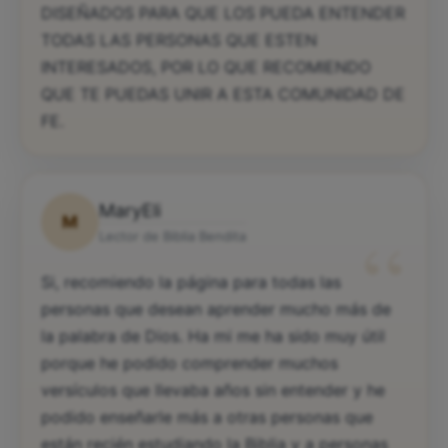
DISEÑADOS PARA QUE LOS PUEDA ENTENDER
TODAS LAS PERSONAS QUE ESTEN
INTERESADOS, POR LO QUE RECOMIENDO
QUE TE PUEDAS UNIR A ESTA COMUNIDAD DE
FE.
MaryEli
M
“
Lector de Biblia Bendita
Si, recomiendo la página para todas las
personas que desean aprender mucho más de
la palabra de Dios. Ha mi me ha sido muy útil
porque he podido comprender muchos
versículos que llevaba años sin entender y he
podido enseñarle más a otras personas que
están recién estudiando la Biblia y a personas