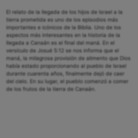
El relato de la llegada de los hijos de Israel a la
tierra prometida es uno de los episodios más
importantes e icónicos de la Biblia. Uno de los
aspectos más interesantes en la historia de la
llegada a Canaán es el final del maná. En el
versículo de Josué 5:12 se nos informa que el
maná, la milagrosa provisión de alimento que Dios
había estado proporcionando al pueblo de Israel
durante cuarenta años, finalmente dejó de caer
del cielo. En su lugar, el pueblo comenzó a comer
de los frutos de la tierra de Canaán.