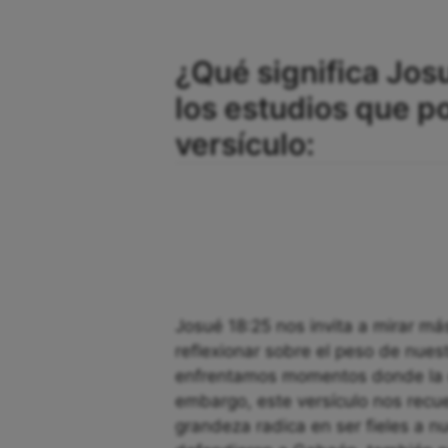
¿Qué significa Jos
los estudios que 
versículo:
Josué 18:25 nos invita a mirar más
reflexionar sobre el peso de nues
enfrentamos momentos donde la c
embargo, este versículo nos recu
grandeza radica en ser fieles a nu