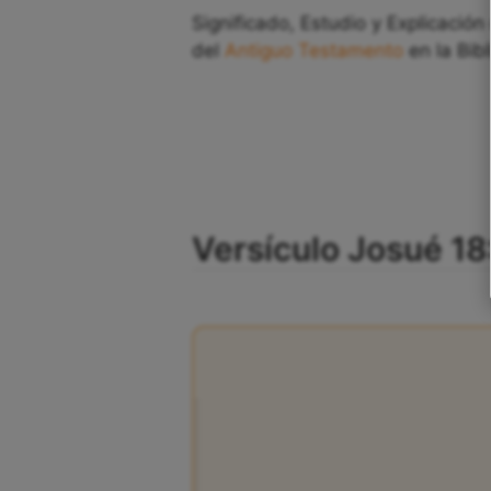
Significado, Estudio y Explicación
del
Antiguo Testamento
en la Bibl
Versículo Josué 18