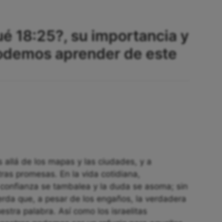
ué 18:25?, su importancia y
podemos aprender de este
 allá de los mapas y las ciudades, y a
tras promesas. En la vida cotidiana,
onfianza se tambalea y la duda se asoma; sin
erda que, a pesar de los engaños, la verdadera
estra palabra. Así como los israelitas