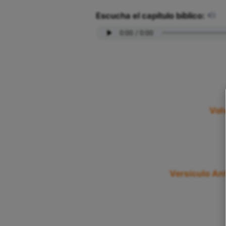
Escucha el capítulo bíblico:
Vol
Versículo Ant