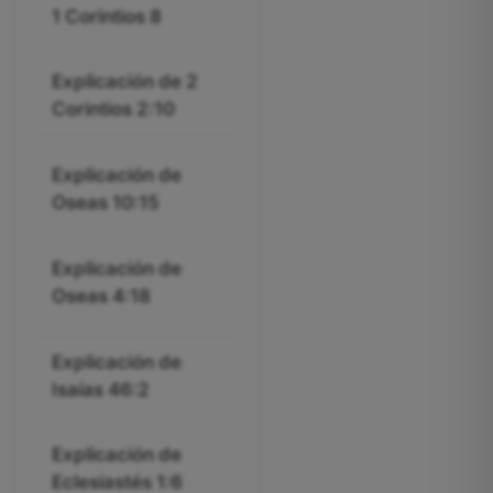
1 Corintios 8
Explicación de 2
Corintios 2:10
Explicación de
Oseas 10:15
Explicación de
Oseas 4:18
Explicación de
Isaías 46:2
Explicación de
Eclesiastés 1:6