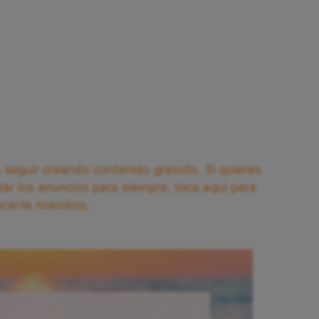
seguir creando contenido gratuito. Si quieres
tar los anuncios para siempre, toca aquí para
acerte miembro.