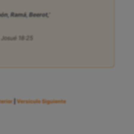
ón, Ramá, Beerot,’
Josué 18:25
erior
|
Versículo Siguiente