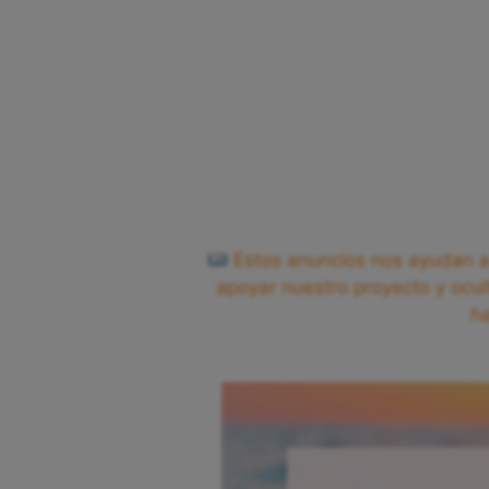
Estos anuncios nos ayudan a 
apoyar nuestro proyecto y ocul
h