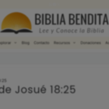
WhatsApp
Facebook
X
xplorar
Blog
Contacto
Recursos
Donaciones
A
8:25
de Josué 18:25