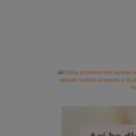
Estos anuncios nos ayudan a 
apoyar nuestro proyecto y ocul
h