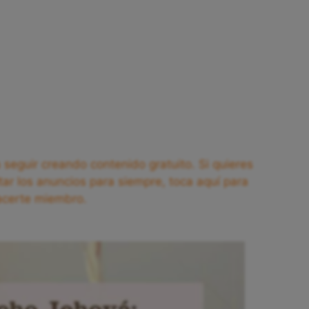
seguir creando contenido gratuito. Si quieres
tar los anuncios para siempre, toca aquí para
acerte miembro.