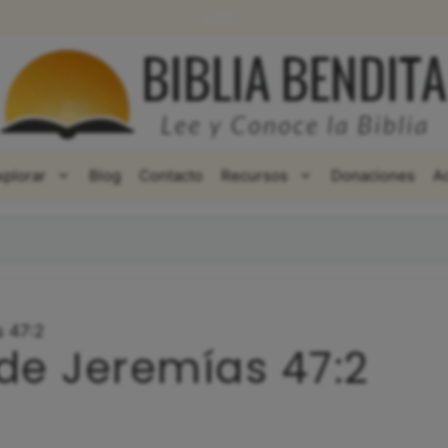
WhatsApp
Facebook
X
xplorar
Blog
Contacto
Recursos
Donaciones
A
s 47:2
 de Jeremías 47:2