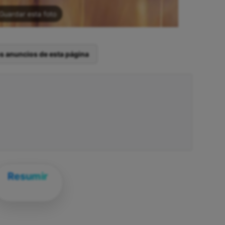
Guardar esta foto
os anuncios de esta página
Resumir