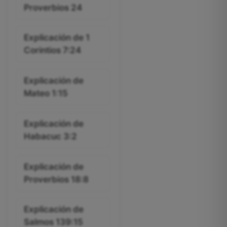
Proverbios 24
Explicación de 1
Corintios 7:24
Explicación de
Mateo 1:15
Explicación de
Habacuc 3:2
Explicación de
Proverbios 18:8
Explicación de
Salmos 139:15