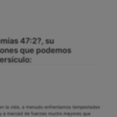
emías 47:2?, su
ciones que podemos
ersículo:
 en la vida, a menudo enfrentamos tempestades
s y a merced de fuerzas mucho mayores que