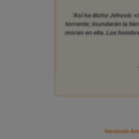
‘Así ha dicho Jehová: 
torrente; inundarán la tierr
moran en ella. Los hombr
Versículo Ant