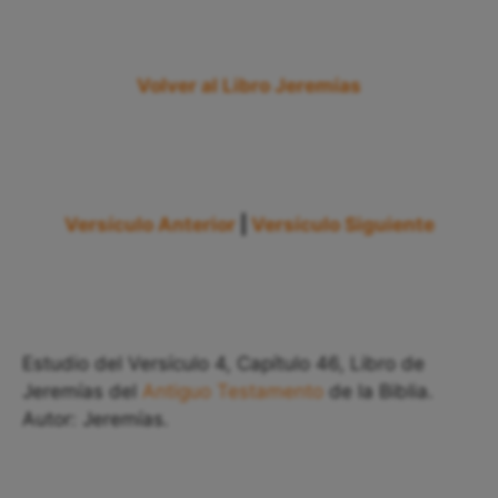
Volver al Libro Jeremías
Versículo Anterior
|
Versículo Siguiente
Estudio del Versículo 4, Capítulo 46, Libro de
Jeremías del
Antiguo Testamento
de la Biblia.
Autor: Jeremías.