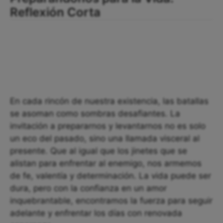
Reflexión Corta
En cada rincón de nuestra existencia, las batallas
se asoman como sombras desafiantes. La
invitación a prepararnos y levantarnos no es solo
un eco del pasado, sino una llamada visceral al
presente. Que al igual que los jinetes que se
alistan para enfrentar al enemigo, nos armemos
de fe, valentía y determinación. La vida puede ser
dura, pero con la confianza en un amor
inquebrantable, encontramos la fuerza para seguir
adelante y enfrentar los días con renovada