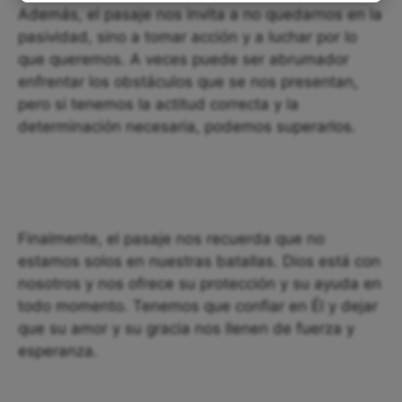
Además, el pasaje nos invita a no quedarnos en la
pasividad, sino a tomar acción y a luchar por lo
que queremos. A veces puede ser abrumador
enfrentar los obstáculos que se nos presentan,
pero si tenemos la actitud correcta y la
determinación necesaria, podemos superarlos.
Finalmente, el pasaje nos recuerda que no
estamos solos en nuestras batallas. Dios está con
nosotros y nos ofrece su protección y su ayuda en
todo momento. Tenemos que confiar en Él y dejar
que su amor y su gracia nos llenen de fuerza y
esperanza.