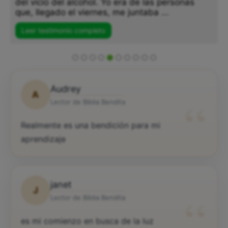
del vicio del alcohol. Yo era de las personas
que, llegado el viernes, me juntaba ...
Leer testimonio completo
Audrey
A
“
Lector de Biblia Bendita
Realmente es una bendición para mi
aprendizaje
janet
J
“
Lector de Biblia Bendita
es mi comienzo en busca de la luz