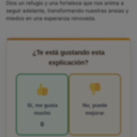
Dios un refugio y una fortaleza que nos anima a
seguir adelante, transformando nuestras ansias y
miedos en una esperanza renovada.
¿Te está gustando esta
explicación?
Sí, me gusta
No, puede
mucho
mejorar
0