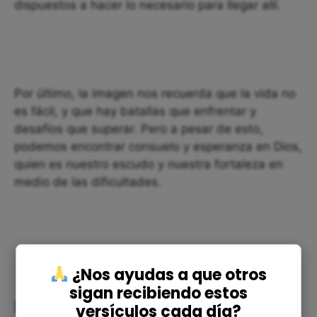
dispuestos a hacer lo necesario para llegar allí.
Por último, la imagen nos recuerda que la vida no
es fácil, y que hay batallas que enfrentar y
desafíos que superar. Pero a pesar de esto,
podemos encontrar consuelo y esperanza en Dios,
quien es nuestro escudo y nuestra fortaleza en
medio de las dificultades.
¿Nos ayudas a que otros
sigan recibiendo estos
Reflexiones
versículos cada día?