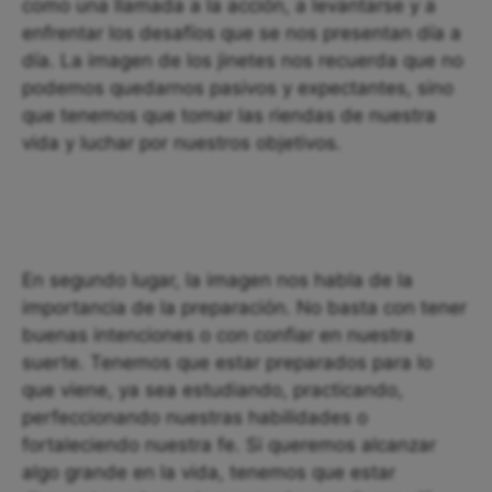
como una llamada a la acción, a levantarse y a
enfrentar los desafíos que se nos presentan día a
día. La imagen de los jinetes nos recuerda que no
podemos quedarnos pasivos y expectantes, sino
que tenemos que tomar las riendas de nuestra
vida y luchar por nuestros objetivos.
En segundo lugar, la imagen nos habla de la
importancia de la preparación. No basta con tener
buenas intenciones o con confiar en nuestra
suerte. Tenemos que estar preparados para lo
que viene, ya sea estudiando, practicando,
perfeccionando nuestras habilidades o
fortaleciendo nuestra fe. Si queremos alcanzar
algo grande en la vida, tenemos que estar