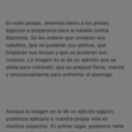
En este pasaje, Jeremías llama a los jinetes
egipcios a prepararse para la batalla contra
Babilonia. Se les ordena que uncieran sus
caballos, que se pusieran sus yelmos, que
limpiaran sus lanzas y que se pusieran sus
corazas. La imagen es la de un ejército que se
alista para combatir, que se prepara física, mental
y emocionalmente para enfrentar al enemigo.
Aunque la imagen es la de un ejército egipcio,
podemos aplicarla a nuestra propia vida en
muchos aspectos. En primer lugar, podemos verla