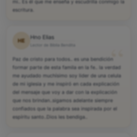
mi.. Es él que me enseña y escudrilla conmigo la
escritura.
Hno Elias
HE
“
Lector de Biblia Bendita
Paz de cristo para todos.. es una bendición
formar parte de esta famila en la fe.. la verdad
me ayudado muchísimo soy lider de una celula
de mi iglesia y me inspiró en cada explicación
del mensaje que voy a dar con la explicación
que nos brindan..sigamos adelante siempre
confiados que la palabra sea inspirada por el
espíritu santo..Dios les bendiga..