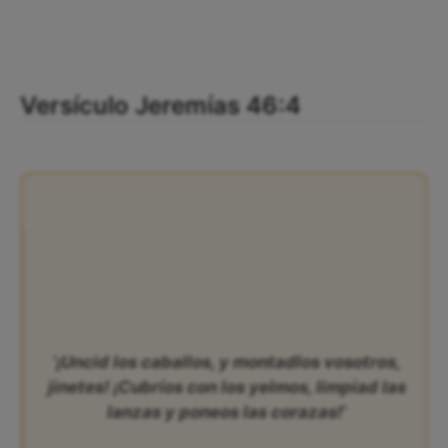
Versículo Jeremías 46:4
‘¡Uncid los caballos, y montadlos vosotros,
jinetes! ¡Cubríos con los yelmos, limpiad las
lanzas y poneos las corazas!’