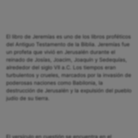
El libro de Jeremías es uno de los libros proféticos
del Antiguo Testamento de la Biblia. Jeremías fue
un profeta que vivió en Jerusalén durante el
reinado de Josías, Joacim, Joaquín y Sedequías,
alrededor del siglo VII a.C. Los tiempos eran
turbulentos y crueles, marcados por la invasión de
poderosas naciones como Babilonia, la
destrucción de Jerusalén y la expulsión del pueblo
judío de su tierra.
El versículo en cuestión se encuentra en el