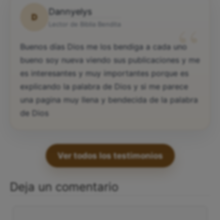
Dannyelys
D
“
Lector de Biblia Bendita
Buenos días Dios me los bendiga a cada uno
bueno soy nueva viendo sus publicaciones y me
es interesantes y muy importantes porque es
explicando la palabra de Dios y si me parece
una pagina muy llena y bendecida de la palabra
de Dios
Ver todos los testimonios
Deja un comentario
Comentario