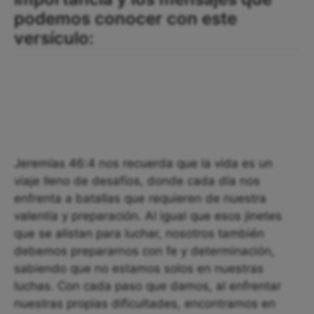
podemos conocer con este
versículo:
Jeremías 46:4 nos recuerda que la vida es un
viaje lleno de desafíos, donde cada día nos
enfrenta a batallas que requieren de nuestra
valentía y preparación. Al igual que esos jinetes
que se alistan para luchar, nosotros también
debemos prepararnos con fe y determinación,
sabiendo que no estamos solos en nuestras
luchas. Con cada paso que damos, al enfrentar
nuestras propias dificultades, encontramos en