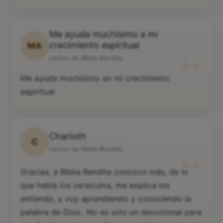
Me ayuda muchísimo a mi
“
crecimiento espiritual
MA
Lector de Biblia Bendita
Me ayuda muchísimo en mi crecimiento
espiritual
Charloth
C
“
Lector de Biblia Bendita
Gracias, a Biblia Bendita conozco más, de lo
que habla los versiculos, me explica los
entiendo, y voy aprendiendo y conociendo la
palabra de Dios.. No es solo un devocional para