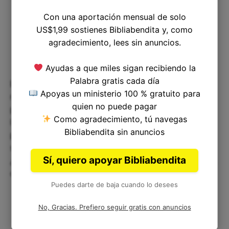
Con una aportación mensual de solo
US$1,99 sostienes Bibliabendita y, como
agradecimiento, lees sin anuncios.
Ayudas a que miles sigan recibiendo la
Palabra gratis cada día
El versículo de Jeremías 46:4 nos invita a
Apoyas un ministerio 100 % gratuito para
reflexionar sobre nuestra propia vida y nuestras
quien no puede pagar
propias batallas. ¿Estamos listos para enfrentar
Como agradecimiento, tú navegas
los desafíos que nos esperan? ¿Estamos
Bibliabendita sin anuncios
preparados física, mental y espiritualmente para
superar las dificultades que nos rodean?
Sí, quiero apoyar Bibliabendita
¿Confiamos en nuestra propia fuerza y capacidad,
o ponemos nuestra confianza en Dios?
Puedes darte de baja cuando lo desees
No, Gracias. Prefiero seguir gratis con anuncios