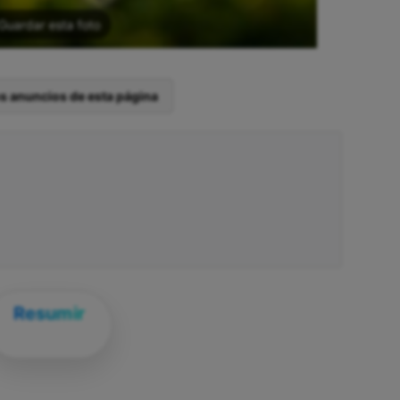
Guardar esta foto
os anuncios de esta página
Resumir