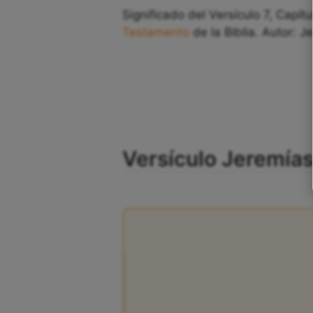
Significado del Versículo 7, Capít
Testamento
de la Biblia. Autor: J
Versículo Jeremías 