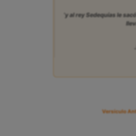
‘y al rey Sedequías le sacó
llev
Versículo Ant