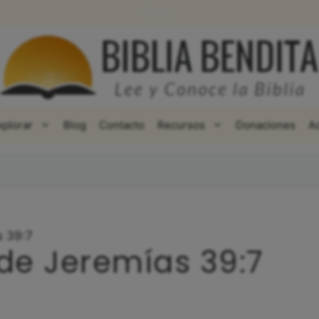
WhatsApp
Facebook
X
xplorar
Blog
Contacto
Recursos
Donaciones
A
s 39:7
 de Jeremías 39:7