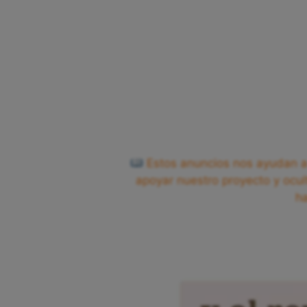
Estos anuncios nos ayudan a 
apoyar nuestro proyecto y ocul
h