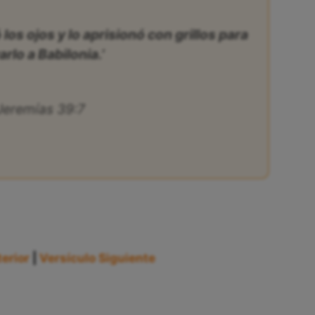
 los ojos y lo aprisionó con grillos para
arlo a Babilonia.’
Jeremías 39:7
erior
|
Versículo Siguiente