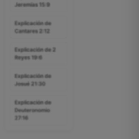
Jeremías 15:9
Explicación de
Cantares 2:12
Explicación de 2
Reyes 19:6
Explicación de
Josué 21:30
Explicación de
Deuteronomio
27:16