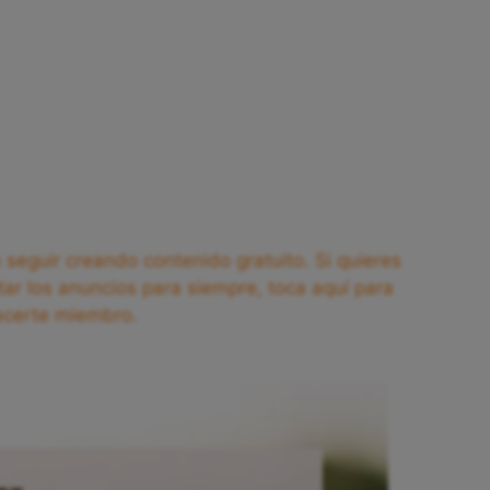
seguir creando contenido gratuito. Si quieres
tar los anuncios para siempre, toca aquí para
acerte miembro.