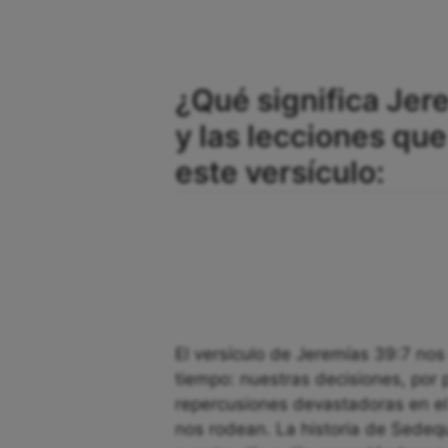
¿Qué significa Jer
y las lecciones q
este versículo:
El versículo de Jeremías 39:7 nos
tiempo: nuestras decisiones, por
repercusiones devastadoras en el 
nos rodean. La historia de Sedequ