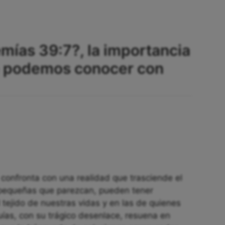
emías 39:7?, la importancia
ue podemos conocer con
 confronta con una realidad que trasciende el
 pequeñas que parezcan, pueden tener
tejido de nuestras vidas y en las de quienes
ías, con su trágico desenlace, resuena en