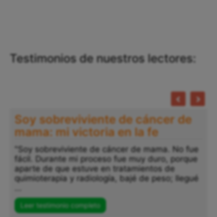
Testimonios de nuestros lectores:
Soy sobreviviente de cáncer de
mama: mi victoria en la fe
"Soy sobreviviente de cáncer de mama. No fue
fácil. Durante mi proceso fue muy duro, porque
aparte de que estuve en tratamientos de
quimioterapia y radiología, bajé de peso; llegué
...
Leer testimonio completo