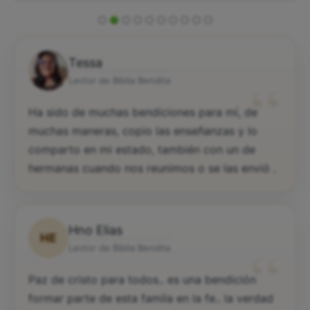
Tessa
“
Lector de Biblia Bendita
Ha sido de muchas bendiciones para mí, de
muchas maneras, copio las enseñanzas y lo
comparto en mi estado, también con un de
hermanas cuando nos reunimos o se las envió .
Hno Elias
HE
“
Lector de Biblia Bendita
Paz de cristo para todos.. es una bendición
formar parte de esta famila en la fe.. la verdad