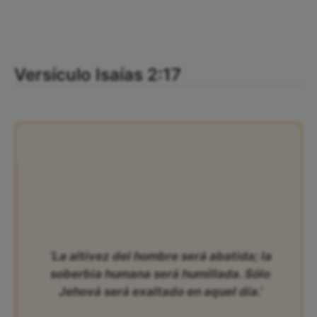
Versículo Isaías 2:17
‘La altivez del hombre será abatida; la
soberbia humana será humillada. Sólo
Jehová será exaltado en aquel día.’