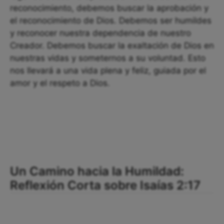
reconocimiento, debemos buscar la aprobación y
el reconocimiento de Dios. Debemos ser humildes
y reconocer nuestra dependencia de nuestro
Creador. Debemos buscar la exaltación de Dios en
nuestras vidas y someternos a su voluntad. Esto
nos llevará a una vida plena y feliz, guiada por el
amor y el respeto a Dios.
Un Camino hacia la Humildad:
Reflexión Corta sobre Isaías 2:17