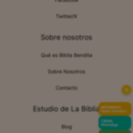
Facebook
Twitter/X
Sobre nosotros
Qué es Biblia Bendita
Sobre Nosotros
Contacto
✕
Estudio de La Biblia
APÓYANOS
Hazte miembro
CANAL
WhatsApp
Blog