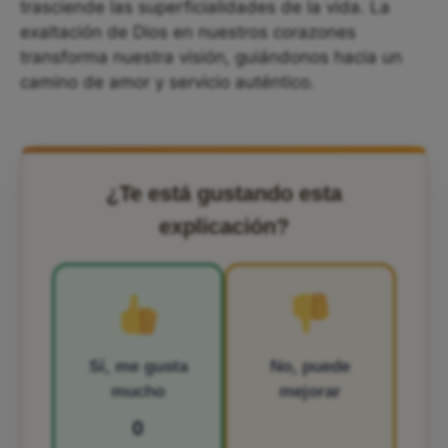
trasciende las superficialidades de la vida. La
exaltación de Dios en nuestros corazones
transforma nuestra visión, guiándonos hacia un
camino de amor y servicio auténtico.
¿Te está gustando esta
explicación?
Sí, me gusta
No, puede
mucho
mejorar
0