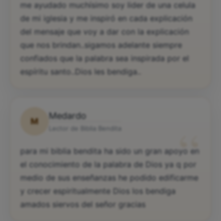
me ayudado muchísimo soy lider de una celula
de mi iglesia y me inspiró en cada explicación
del mensaje que voy a dar con la explicación
que nos brindan..sigamos adelante siempre
confiados que la palabra sea inspirada por el
espíritu santo..Dios les bendiga..
Medardo
M
“
Lector de Biblia Bendita
para mi biblia bendita ha sido un gran apoyo en
el conocimiento de la palabra de Dios ya q por
medio de sus enseñanzas he podido edificarme
y crecer espiritualmente Dios los bendiga
amados siervos del señor gracias