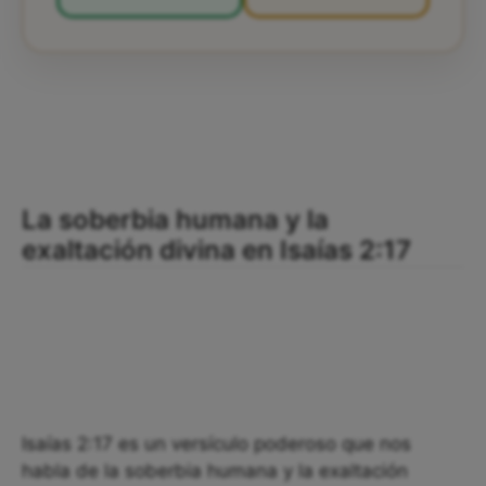
La soberbia humana y la
exaltación divina en Isaías 2:17
Isaías 2:17 es un versículo poderoso que nos
habla de la soberbia humana y la exaltación