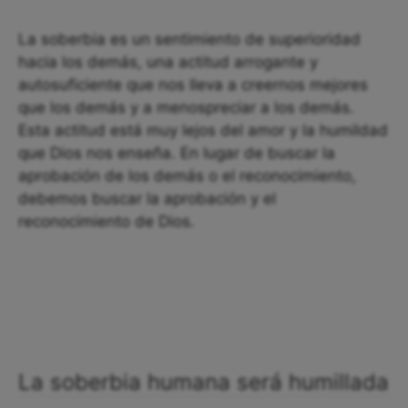
La soberbia es un sentimiento de superioridad
hacia los demás, una actitud arrogante y
autosuficiente que nos lleva a creernos mejores
que los demás y a menospreciar a los demás.
Esta actitud está muy lejos del amor y la humildad
que Dios nos enseña. En lugar de buscar la
aprobación de los demás o el reconocimiento,
debemos buscar la aprobación y el
reconocimiento de Dios.
La soberbia humana será humillada