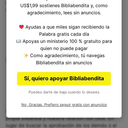
respeto y la obediencia a sus mandatos, la guía
US$1,99 sostienes Bibliabendita y, como
que dirige nuestro camino.
agradecimiento, lees sin anuncios.
Ayudas a que miles sigan recibiendo la
Palabra gratis cada día
Apoyas un ministerio 100 % gratuito para
quien no puede pagar
Como agradecimiento, tú navegas
Reflexiones finales
Bibliabendita sin anuncios
Sí, quiero apoyar Bibliabendita
Puedes darte de baja cuando lo desees
No, Gracias. Prefiero seguir gratis con anuncios
Isaías 2:17 nos invita a reflexionar sobre nuestra
propia soberbia y nuestra relación con Dios. En
lugar de buscar la aprobación de los demás o el