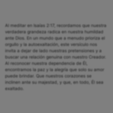
Al meditar en Isaías 2:17, recordamos que nuestra
verdadera grandeza radica en nuestra humildad
ante Dios. En un mundo que a menudo prioriza el
orgullo y la autoexaltación, este versículo nos
invita a dejar de lado nuestras pretensiones y a
buscar una relación genuina con nuestro Creador.
Al reconocer nuestra dependencia de Él,
encontramos la paz y la alegría que solo su amor
puede brindar. Que nuestros corazones se
inclinen ante su majestad, y que, en todo, Él sea
exaltado.