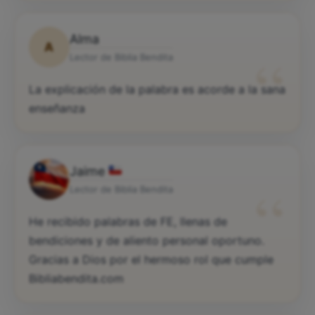
Alma
A
“
Lector de Biblia Bendita
La explicación de la palabra es acorde a la sana
enseñanza
Jaime
“
Lector de Biblia Bendita
He recibido palabras de FE, llenas de
bendiciones y de aliento personal oportuno.
Gracias a Dios por el hermoso rol que cumple
Bibliabendita.com