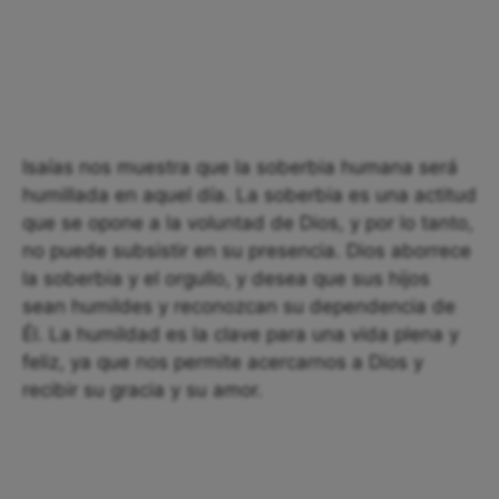
Isaías nos muestra que la soberbia humana será
humillada en aquel día. La soberbia es una actitud
que se opone a la voluntad de Dios, y por lo tanto,
no puede subsistir en su presencia. Dios aborrece
la soberbia y el orgullo, y desea que sus hijos
sean humildes y reconozcan su dependencia de
Él. La humildad es la clave para una vida plena y
feliz, ya que nos permite acercarnos a Dios y
recibir su gracia y su amor.