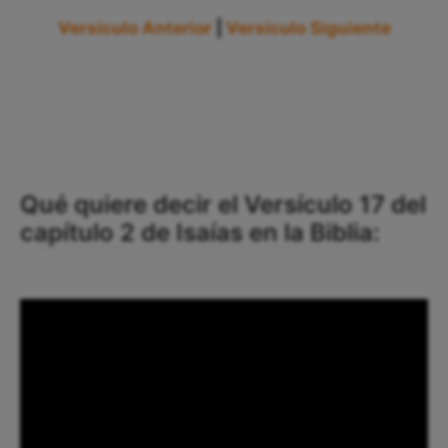
Versículo Anterior
|
Versículo Siguiente
Qué quiere decir el Versículo 17 del
capítulo 2 de Isaías en la Biblia: