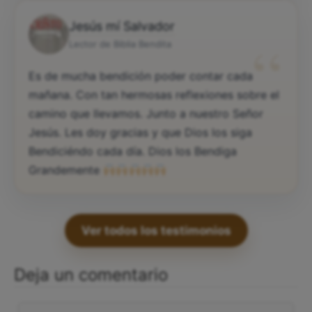
Jesús mí Salvador
“
Lector de Biblia Bendita
Es de mucha bendición poder contar cada
mañana. Con tan hermosas reflexiones sobre el
camino que llevamos. Junto a nuestro Señor
Jesús. Les doy gracias y que Dios los siga
Bendiciéndo cada día. Dios los Bendiga
Grandemente
Ver todos los testimonios
Deja un comentario
Comentario