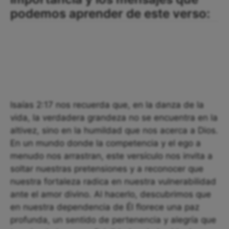
podemos aprender de este verso:
Isaías 2:17 nos recuerda que, en la danza de la
vida, la verdadera grandeza no se encuentra en la
altivez, sino en la humildad que nos acerca a Dios.
En un mundo donde la competencia y el ego a
menudo nos arrastran, este versículo nos invita a
soltar nuestras pretensiones y a reconocer que
nuestra fortaleza radica en nuestra vulnerabilidad
ante el amor divino. Al hacerlo, descubrimos que
en nuestra dependencia de Él florece una paz
profunda, un sentido de pertenencia y alegría que