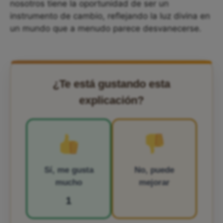
nosotros tiene la oportunidad de ser un
instrumento de cambio, reflejando la luz divina en
un mundo que a menudo parece desvanecerse.
¿Te está gustando esta
explicación?
Sí, me gusta
No, puede
mucho
mejorar
1