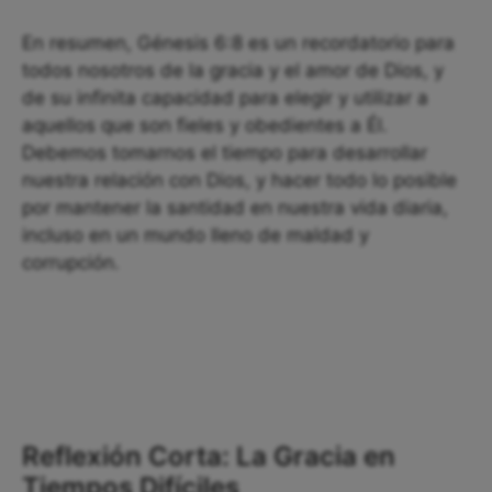
En resumen, Génesis 6:8 es un recordatorio para
todos nosotros de la gracia y el amor de Dios, y
de su infinita capacidad para elegir y utilizar a
aquellos que son fieles y obedientes a Él.
Debemos tomarnos el tiempo para desarrollar
nuestra relación con Dios, y hacer todo lo posible
por mantener la santidad en nuestra vida diaria,
incluso en un mundo lleno de maldad y
corrupción.
Reflexión Corta: La Gracia en
Tiempos Difíciles