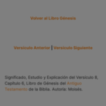
Volver al Libro Génesis
Versículo Anterior
|
Versículo Siguiente
Significado, Estudio y Explicación del Versículo 8,
Capítulo 6, Libro de Génesis del
Antiguo
Testamento
de la Biblia. Autoría: Moisés.