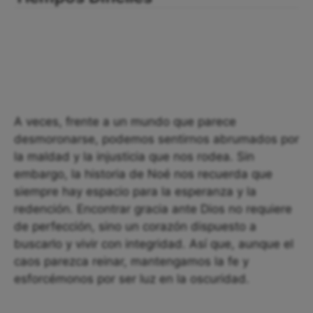
A veces, frente a un mundo que parece
desmoronarse, podemos sentirnos abrumados por
la maldad y la injusticia que nos rodea. Sin
embargo, la historia de Noé nos recuerda que
siempre hay espacio para la esperanza y la
redención. Encontrar gracia ante Dios no requiere
de perfección, sino un corazón dispuesto a
buscarlo y vivir con integridad. Así que, aunque el
caos parezca reinar, mantengamos la fe y
esforcémonos por ser luz en la oscuridad.