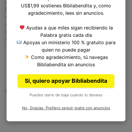
con Dios. Noé no encontró gracia ante los ojos de
US$1,99 sostienes Bibliabendita y, como
Dios por su propia cuenta, más bien lo hizo por su
agradecimiento, lees sin anuncios.
devoción y obediencia a Dios. Debemos aprender
a hacer lo mismo, desarrollando una relación
Ayudas a que miles sigan recibiendo la
profunda y sincera con Dios, que nos lleve a
Palabra gratis cada día
confiar y depender de él en todo momento.
Apoyas un ministerio 100 % gratuito para
quien no puede pagar
Como agradecimiento, tú navegas
Bibliabendita sin anuncios
Sí, quiero apoyar Bibliabendita
Conclusiones
Puedes darte de baja cuando lo desees
No, Gracias. Prefiero seguir gratis con anuncios