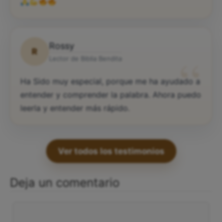
Rossy
R
“
Lector de Biblia Bendita
Ha Sido muy especial, porque me ha ayudado a
entender y comprender la palabra. Ahora puedo
leerla y entender más rápido.
Ver todos los testimonios
Deja un comentario
Comentario