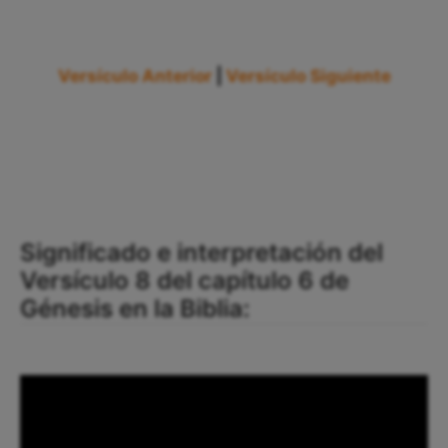
Versículo Anterior
|
Versículo Siguiente
Significado e interpretación del
Versículo 8 del capítulo 6 de
Génesis en la Biblia: