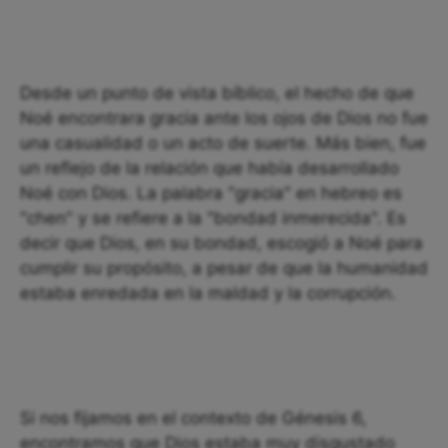
Desde un punto de vista bíblico, el hecho de que
Noé encontrara gracia ante los ojos de Dios no fue
una casualidad o un acto de suerte. Más bien, fue
un reflejo de la relación que había desarrollado
Noé con Dios. La palabra "gracia" en hebreo es
"chen" y se refiere a la "bondad inmerecida". Es
decir que Dios, en su bondad, escogió a Noé para
cumplir su propósito, a pesar de que la humanidad
estaba enredada en la maldad y la corrupción.
Si nos fijamos en el contexto de Génesis 6,
encontramos que Dios estaba muy disgustado