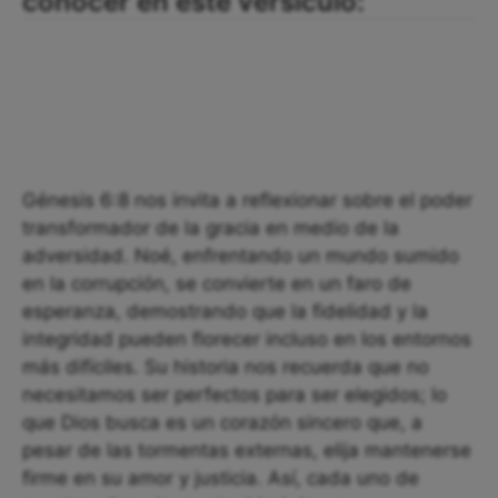
conocer en este versículo:
Génesis 6:8 nos invita a reflexionar sobre el poder
transformador de la gracia en medio de la
adversidad. Noé, enfrentando un mundo sumido
en la corrupción, se convierte en un faro de
esperanza, demostrando que la fidelidad y la
integridad pueden florecer incluso en los entornos
más difíciles. Su historia nos recuerda que no
necesitamos ser perfectos para ser elegidos; lo
que Dios busca es un corazón sincero que, a
pesar de las tormentas externas, elija mantenerse
firme en su amor y justicia. Así, cada uno de