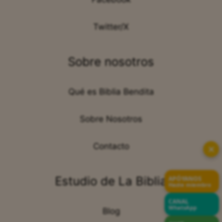
Twitter/X
Sobre nosotros
Qué es Biblia Bendita
Sobre Nosotros
Contacto
✕
Estudio de La Biblia
APÓYANOS
Hazte miembro
CANAL
WhatsApp
Blog