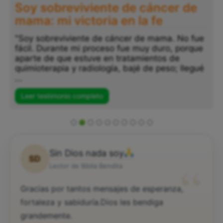
Soy sobreviviente de cáncer de
mama: mi victoria en la fe
"Soy sobreviviente de cáncer de mama. No fue
fácil. Durante mi proceso fue muy duro, porque
aparte de que estuve en tratamientos de
quimioterapia y radiología, bajé de peso; llegué
...
Leer testimonio completo
Sin Dios nada soy
SD
“
Lector de Biblia Bendita
Gracias por tantos mensajes de esperanza,
fortaleza y sabiduría.Dios les bendiga
grandemente.