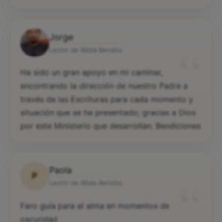
Jorge
“
Lector de Biblia Bendita
Ha sido un gran apoyo en mi caminar,
encontrando la dirección de nuestro Padre a
través de las Escrituras para cada momento y
situación que se ha presentado; gracias a Dios
por este Ministerio que desarrollan. Bendiciones
Paola
P
“
Lector de Biblia Bendita
Faro guía para el alma en momentos de
oscuridad