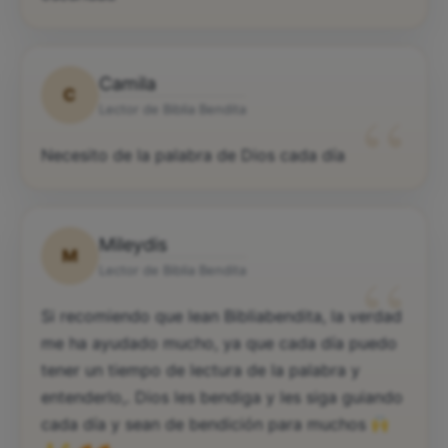
Camila
C
“
Lector de Biblia Bendita
Necesito de la palabra de Dios cada día
Mileydis
M
“
Lector de Biblia Bendita
Si recomiendo que lean Bibliabendita, la verdad
me ha ayudado mucho, ya que cada día puedo
tener un tiempo de lectura de la palabra y
entenderlo,. Dios les bendiga y les siga guiando
cada día y sean de bendición para muchos