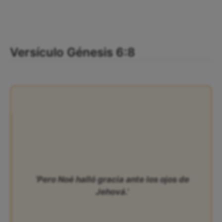
Versículo Génesis 6:8
‘Pero Noé halló gracia ante los ojos de
Jehová.’