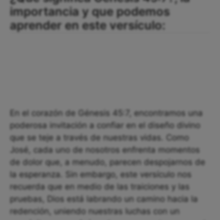
importancia y que podemos
aprender en este versículo:
En el corazón de Génesis 45:7, encontramos una
poderosa invitación a confiar en el diseño divino
que se teje a través de nuestras vidas. Como
José, cada uno de nosotros enfrenta momentos
de dolor que, a menudo, parecen despojarnos de
la esperanza. Sin embargo, este versículo nos
recuerda que en medio de las traiciones y las
pruebas, Dios está labrando un camino hacia la
redención, uniendo nuestras luchas con un