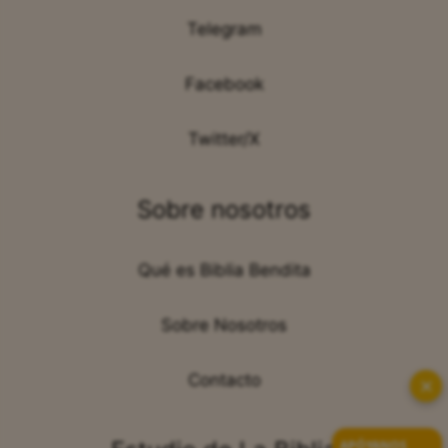
Telegram
Facebook
Twitter/X
Sobre nosotros
Qué es Biblia Bendita
Sobre Nosotros
Contacto
✕
APÓYANOS