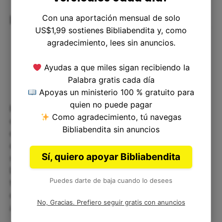
Con una aportación mensual de solo
Reflexiones sobre el versículo
US$1,99 sostienes Bibliabendita y, como
agradecimiento, lees sin anuncios.
Ayudas a que miles sigan recibiendo la
Palabra gratis cada día
Apoyas un ministerio 100 % gratuito para
quien no puede pagar
Este versículo nos anima a confiar en la dirección
Como agradecimiento, tú navegas
de Dios en nuestras vidas. Debemos estar
Bibliabendita sin anuncios
dispuestos a seguir la dirección de Dios, incluso
cuando la vida nos presenta obstáculos y
Sí, quiero apoyar Bibliabendita
sufrimientos. La historia de José nos enseña que
Dios tiene un plan para nuestras vidas y que Él
Puedes darte de baja cuando lo desees
trabaja todas las cosas para bien. Debemos estar
dispuestos a ser usados por Dios y estar abiertos
No, Gracias. Prefiero seguir gratis con anuncios
a la dirección del Espíritu Santo.