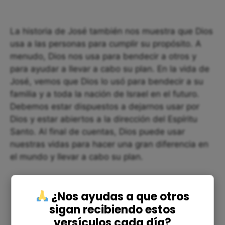
La historia de José también nos muestra que Dios
usa a las personas para cumplir su propósito. A
menudo, Dios nos usa para bendecir a otros y
para ayudar a llevar a cabo su plan. En la vida de
José, vemos que Dios lo usó para bendecir a su
familia y a toda la nación de Israel en el futuro.
Debemos estar dispuestos a dejarnos usar por
Dios y estar abiertos a la dirección del Espíritu
Santo. Al final de cuentas, Dios puede usar
nuestras vidas para hacer una gran diferencia en
el mundo y llevar a cabo su plan.
¿Nos ayudas a que otros
sigan recibiendo estos
versículos cada día?