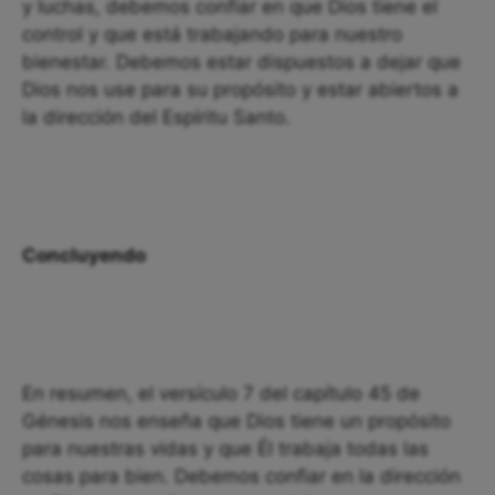
y luchas, debemos confiar en que Dios tiene el
control y que está trabajando para nuestro
bienestar. Debemos estar dispuestos a dejar que
Dios nos use para su propósito y estar abiertos a
la dirección del Espíritu Santo.
Concluyendo
En resumen, el versículo 7 del capítulo 45 de
Génesis nos enseña que Dios tiene un propósito
para nuestras vidas y que Él trabaja todas las
cosas para bien. Debemos confiar en la dirección