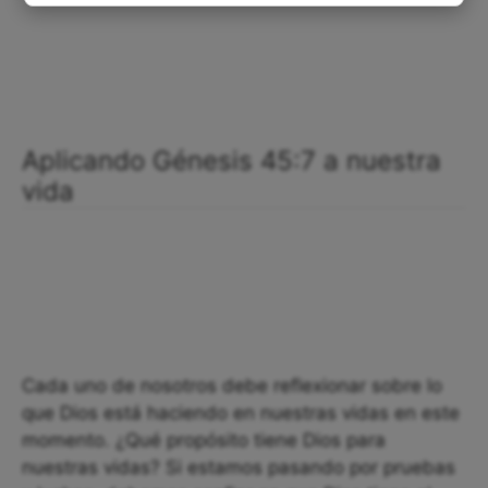
Aplicando Génesis 45:7 a nuestra
vida
Cada uno de nosotros debe reflexionar sobre lo
que Dios está haciendo en nuestras vidas en este
momento. ¿Qué propósito tiene Dios para
nuestras vidas? Si estamos pasando por pruebas