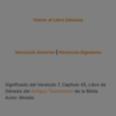
Volver al Libro Génesis
Versículo Anterior
|
Versículo Siguiente
Significado del Versículo 7, Capítulo 45, Libro de
Génesis del
Antiguo Testamento
de la Biblia.
Autor: Moisés.