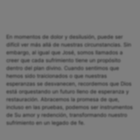
En momentos de dolor y desilusión, puede ser
difícil ver más allá de nuestras circunstancias. Sin
embargo, al igual que José, somos llamados a
creer que cada sufrimiento tiene un propósito
dentro del plan divino. Cuando sentimos que
hemos sido traicionados o que nuestras
esperanzas se desvanecen, recordemos que Dios
está orquestando un futuro lleno de esperanza y
restauración. Abracemos la promesa de que,
incluso en las pruebas, podemos ser instrumentos
de Su amor y redención, transformando nuestro
sufrimiento en un legado de fe.