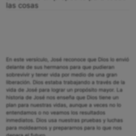
las cosas
En este versículo, José reconoce que Dios lo envió
delante de sus hermanos para que pudieran
sobrevivir y tener vida por medio de una gran
liberación. Dios estaba trabajando a través de la
vida de José para lograr un propósito mayor. La
historia de José nos enseña que Dios tiene un
plan para nuestras vidas, aunque a veces no lo
entendamos o no veamos los resultados
inmediatos. Dios usa nuestras pruebas y luchas
para moldearnos y prepararnos para lo que nos
depara el futuro.