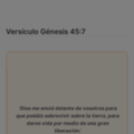
Versículo Génesis 45:7
‘Dios me envió delante de vosotros para
que podáis sobrevivir sobre la tierra, para
daros vida por medio de una gran
liberación.’