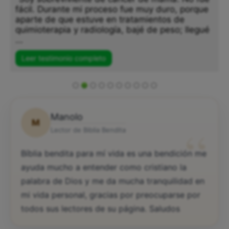
fácil. Durante mi proceso fue muy duro, porque
aparte de que estuve en tratamientos de
quimioterapia y radiología, bajé de peso; llegué
...
Leer testimonio completo
Manolo
M
“
Lector de Biblia Bendita
Bíblia bendita para mí vida es una bendición me
ayuda mucho a entender como cristiano la
palabra de Dios y me da mucha tranquilidad en
mi vida personal, gracias por preocuparse por
todos sus lectores de su página. Saludos