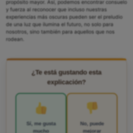
propósito mayor. Así, podemos encontrar consuelo
y fuerza al reconocer que incluso nuestras
experiencias más oscuras pueden ser el preludio
de una luz que ilumina el futuro, no solo para
nosotros, sino también para aquellos que nos
rodean.
¿Te está gustando esta
explicación?
Sí, me gusta
No, puede
mucho
mejorar