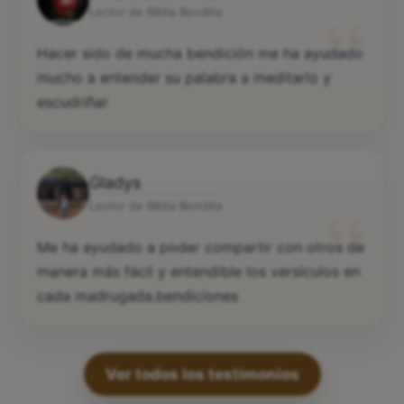
“
Lector de Biblia Bendita
Hacer sido de mucha bendición me ha ayudado
mucho a entender su palabra a meditarlo y
escudriñar
Gladys
“
Lector de Biblia Bendita
Me ha ayudado a poder compartir con otros de
manera más fácil y entendible los versículos en
cada madrugada.bendiciones
Ver todos los testimonios