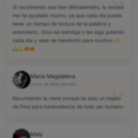
“
Si recomiendo que lean Bibliabendita, la verdad
me ha ayudado mucho, ya que cada día puedo
tener un tiempo de lectura de la palabra y
entenderlo,. Dios les bendiga y les siga guiando
cada día y sean de bendición para muchos
María Magdalena
“
Lector de Biblia Bendita
Recomiendo la viene porque ha sido un regalo
de Dios para benevolencia de todo ser humano
Maly