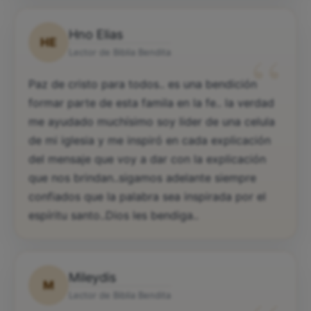
Hno Elias
HE
“
Lector de Biblia Bendita
Paz de cristo para todos.. es una bendición
formar parte de esta famila en la fe.. la verdad
me ayudado muchísimo soy lider de una celula
de mi iglesia y me inspiró en cada explicación
del mensaje que voy a dar con la explicación
que nos brindan..sigamos adelante siempre
confiados que la palabra sea inspirada por el
espíritu santo..Dios les bendiga..
Mileydis
M
Lector de Biblia Bendita