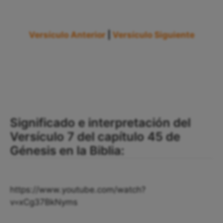
Versículo Anterior
|
Versículo Siguiente
Significado e interpretación del
Versículo 7 del capítulo 45 de
Génesis en la Biblia:
https://www.youtube.com/watch?
v=xCg37BkNyms