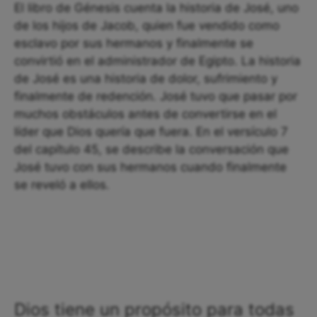
El libro de Génesis cuenta la historia de José, uno
de los hijos de Jacob, quien fue vendido como
esclavo por sus hermanos y finalmente se
convirtió en el administrador de Egipto. La historia
de José es una historia de dolor, sufrimiento y
finalmente de redención. José tuvo que pasar por
muchos obstáculos antes de convertirse en el
líder que Dios quería que fuera. En el versículo 7
del capítulo 45, se describe la conversación que
José tuvo con sus hermanos cuando finalmente
se reveló a ellos.
Dios tiene un propósito para todas