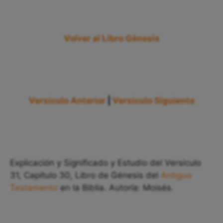
Volver al Libro Génesis
Versículo Anterior
|
Versículo Siguiente
Explicación y Significado y Estudio del Versículo
31, Capítulo 30, Libro de Génesis del
Antiguo
Testamento
en la Biblia. Autoría: Moisés.