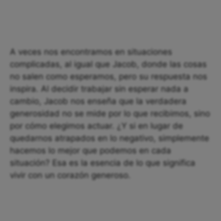
A veces nos encontramos en situaciones
complicadas, al igual que Jacob, donde las cosas
no salen como esperamos, pero su respuesta nos
inspira. Al decidir trabajar sin esperar nada a
cambio, Jacob nos enseña que la verdadera
generosidad no se mide por lo que recibimos, sino
por cómo elegimos actuar. ¿Y si en lugar de
quedarnos atrapados en lo negativo, simplemente
hacemos lo mejor que podemos en cada
situación? Esa es la esencia de lo que significa
vivir con un corazón generoso.