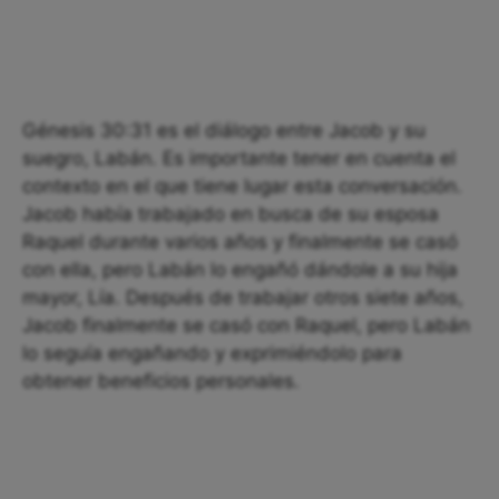
Génesis 30:31 es el diálogo entre Jacob y su
suegro, Labán. Es importante tener en cuenta el
contexto en el que tiene lugar esta conversación.
Jacob había trabajado en busca de su esposa
Raquel durante varios años y finalmente se casó
con ella, pero Labán lo engañó dándole a su hija
mayor, Lía. Después de trabajar otros siete años,
Jacob finalmente se casó con Raquel, pero Labán
lo seguía engañando y exprimiéndolo para
obtener beneficios personales.