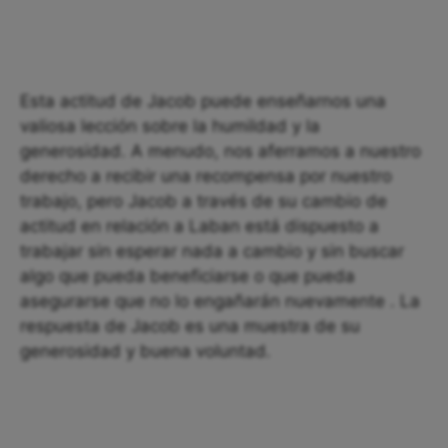
Esta actitud de Jacob puede enseñarnos una
valiosa lección sobre la humildad y la
generosidad. A menudo, nos aferramos a nuestro
derecho a recibir una recompensa por nuestro
trabajo, pero Jacob a través de su cambio de
actitud en relación a Laban está dispuesto a
trabajar sin esperar nada a cambio y sin buscar
algo que pueda beneficiarse o que pueda
asegurarse que no lo engañarán nuevamente . La
respuesta de Jacob es una muestra de su
generosidad y buena voluntad.