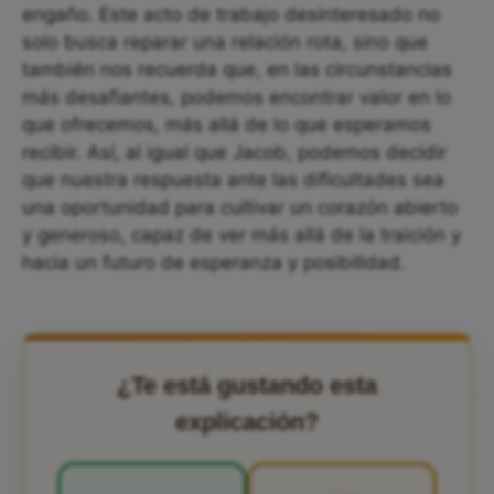
engaño. Este acto de trabajo desinteresado no
solo busca reparar una relación rota, sino que
también nos recuerda que, en las circunstancias
más desafiantes, podemos encontrar valor en lo
que ofrecemos, más allá de lo que esperamos
recibir. Así, al igual que Jacob, podemos decidir
que nuestra respuesta ante las dificultades sea
una oportunidad para cultivar un corazón abierto
y generoso, capaz de ver más allá de la traición y
hacia un futuro de esperanza y posibilidad.
¿Te está gustando esta
explicación?