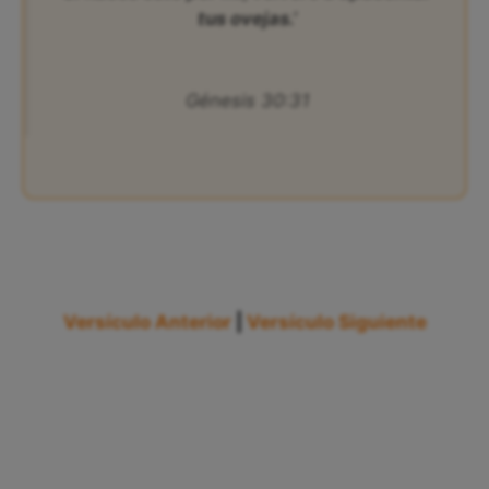
tus ovejas.’
Génesis 30:31
Versículo Anterior
|
Versículo Siguiente