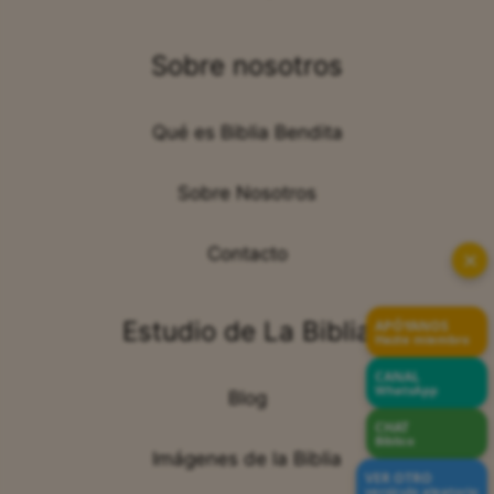
Sobre nosotros
Qué es Biblia Bendita
Sobre Nosotros
Contacto
✕
Estudio de La Biblia
APÓYANOS
Hazte miembro
CANAL
WhatsApp
Blog
CHAT
Bíblico
Imágenes de la Biblia
VER OTRO
versículo aleatorio