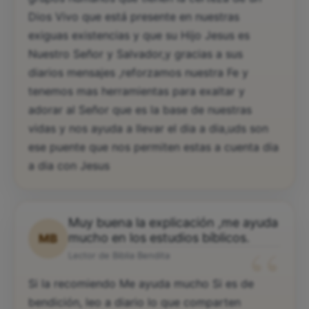
Dios Vivo que está presente en nuestras
exiguas existencias y que su Hijo Jesus es
Nuestro Señor y Salvador,y gracias a sus
diarios mensajes ,reforzamos nuestra Fe y
tenemos mas herramientas para exaltar y
adorar al Señor que es la base de nuestras
vidas y nos ayuda a llevar el dia a dia,uds son
ese puente que nos permiten estas a cuenta dia
a dia con Jesus
Muy buena la explicación ,me ayuda
“
mucho en los estudios bíblicos.
MB
Lector de Biblia Bendita
Si la recomiendo Me ayuda mucho Si es de
bendición, leo a diario lo que comparten