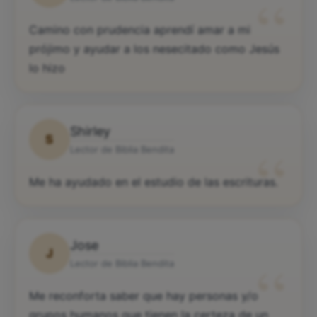
“
Camino con prudencia aprendí amar a mi
prójimo y ayudar a los nesecitado como Jesús
lo hizo
Shirley
S
“
Lector de Biblia Bendita
Me ha ayudado en el estudio de las escrituras.
Jose
J
“
Lector de Biblia Bendita
Me reconforta saber que hay personas y/o
grupos humanos que tienen la certeza de un