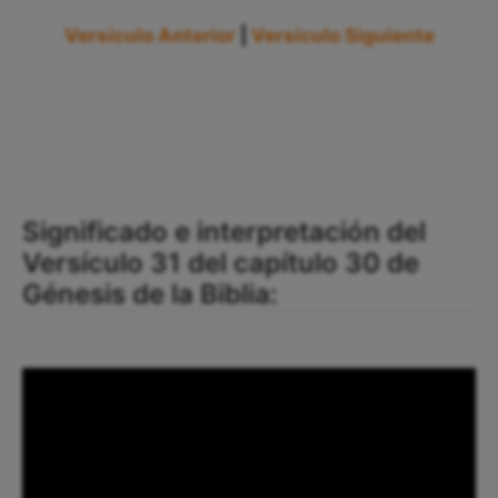
Versículo Anterior
|
Versículo Siguiente
Significado e interpretación del
Versículo 31 del capítulo 30 de
Génesis de la Biblia: