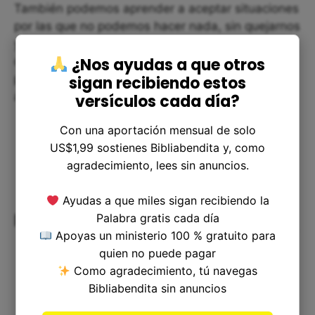
También podemos aprender a aceptar situaciones
por las que no podemos hacer nada, sin quejarnos
y sin esperar ninguna compensación. Por el
¿Nos ayudas a que otros
contrario, podemos centrarnos en lo que sí
podemos hacer y en cómo podemos seguir
sigan recibiendo estos
adelante en la situación que hemos recibido.
versículos cada día?
Con una aportación mensual de solo
US$1,99 sostienes Bibliabendita y, como
agradecimiento, lees sin anuncios.
Ayudas a que miles sigan recibiendo la
Preguntas frecuentes
Palabra gratis cada día
Apoyas un ministerio 100 % gratuito para
quien no puede pagar
Como agradecimiento, tú navegas
Bibliabendita sin anuncios