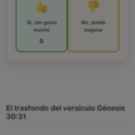
Sí, me gusta
No, puede
mucho
mejorar
0
El trasfondo del versículo Génesis
30:31