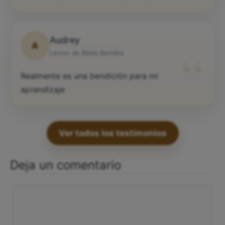
Audrey
A
“
Lector de Biblia Bendita
Realmente es una bendición para mi
aprendizaje
Ver todos los testimonios
Deja un comentario
Comentario