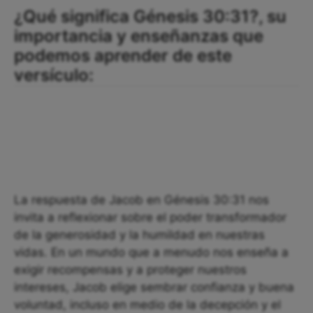
¿Qué significa Génesis 30:31?, su
importancia y enseñanzas que
podemos aprender de este
versículo:
La respuesta de Jacob en Génesis 30:31 nos
invita a reflexionar sobre el poder transformador
de la generosidad y la humildad en nuestras
vidas. En un mundo que a menudo nos enseña a
exigir recompensas y a proteger nuestros
intereses, Jacob elige sembrar confianza y buena
voluntad, incluso en medio de la decepción y el