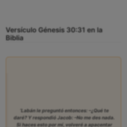
Versículo Génesis 30:31 en la
Biblia
‘Labán le preguntó entonces: –¿Qué te
daré? Y respondió Jacob: –No me des nada.
Si haces esto por mí, volveré a apacentar