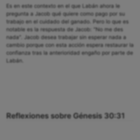
Es en este contexto en el que Labán ahora le
pregunta a Jacob qué quiere como pago por su
trabajo en el cuidado del ganado. Pero lo que es
notable es la respuesta de Jacob: "No me des
nada". Jacob desea trabajar sin esperar nada a
cambio porque con esta acción espera restaurar la
confianza tras la anterioridad engaño por parte de
Labán.
Reflexiones sobre Génesis 30:31