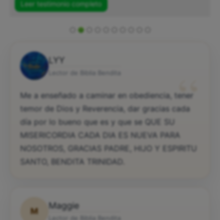
Leer testimonio completo
LYY
“
Lector de Biblia Bendita
Me a enseñado a caminar en obediencia, tener
temor de Dios y Reverencia, dar gracias cada
día por lo bueno que es y que se QUE SU
MISERICORDIA CADA DIA ES NUEVA PARA
NOSOTROS, GRACIAS PADRE, HIJO Y ESPIRITU
SANTO, BENDITA TRINIDAD.
Maggie
M
Lector de Biblia Bendita