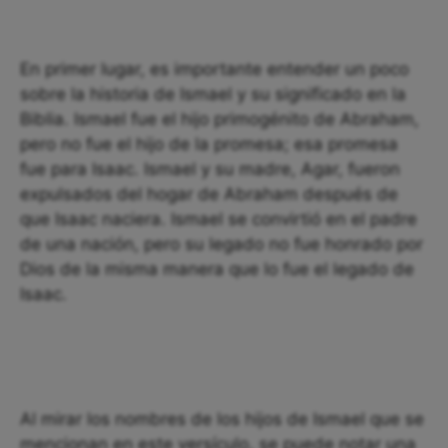
En primer lugar, es importante entender un poco
sobre la historia de Ismael y su significado en la
Biblia. Ismael fue el hijo primogénito de Abraham,
pero no fue el hijo de la promesa; esa promesa
fue para Isaac. Ismael y su madre, Agar, fueron
expulsados del hogar de Abraham después de
que Isaac naciera. Ismael se convirtió en el padre
de una nación, pero su legado no fue honrado por
Dios de la misma manera que lo fue el legado de
Isaac.
Al mirar los nombres de los hijos de Ismael que se
mencionan en este versículo, se puede notar una