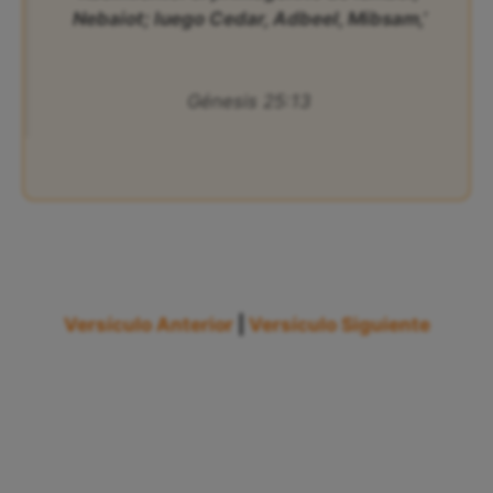
Nebaiot; luego Cedar, Adbeel, Mibsam,’
Génesis 25:13
Versículo Anterior
|
Versículo Siguiente