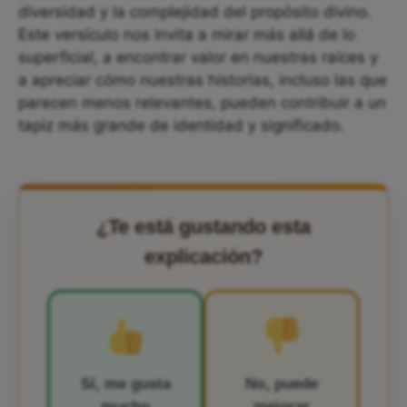
diversidad y la complejidad del propósito divino.
Este versículo nos invita a mirar más allá de lo
superficial, a encontrar valor en nuestras raíces y
a apreciar cómo nuestras historias, incluso las que
parecen menos relevantes, pueden contribuir a un
tapiz más grande de identidad y significado.
¿Te está gustando esta
explicación?
Sí, me gusta
No, puede
mucho
mejorar