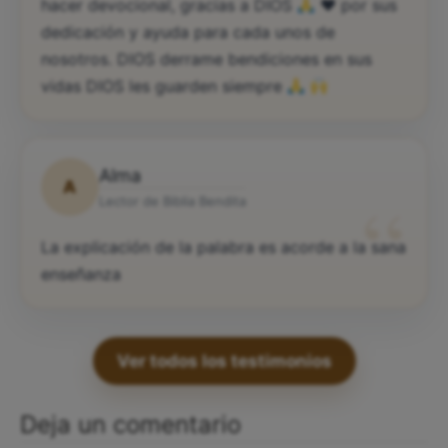
hacer devocional, gracias a DIOS
♥️
por sus
dedicación y ayuda para cada unos de
nosotros. DIOS derrame bendiciones en sus
vidas DIOS les guarden siempre
Alma
A
“
Lector de Biblia Bendita
La explicación de la palabra es acorde a la sana
enseñanza
Ver todos los testimonios
Deja un comentario