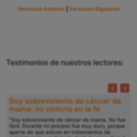
Versículo Anterior
|
Versículo Siguiente
Testimonios de nuestros lectores:
Soy sobreviviente de cáncer de
mama: mi victoria en la fe
"Soy sobreviviente de cáncer de mama. No fue
fácil. Durante mi proceso fue muy duro, porque
"
aparte de que estuve en tratamientos de
a