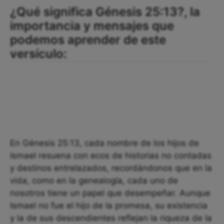
¿Qué significa Génesis 25:13?, la
importancia y mensajes que
podemos aprender de este
versículo:
En Génesis 25:13, cada nombre de los hijos de
Ismael resuena con ecos de historias no contadas
y destinos entrelazados, recordándonos que en la
vida, como en la genealogía, cada uno de
nosotros tiene un papel que desempeñar. Aunque
Ismael no fue el hijo de la promesa, su existencia
y la de sus descendientes reflejan la riqueza de la