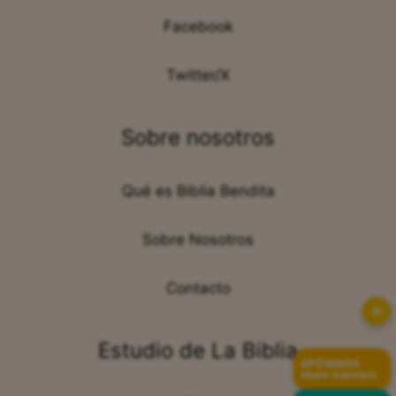
Facebook
Twitter/X
Sobre nosotros
Qué es Biblia Bendita
Sobre Nosotros
Contacto
✕
Estudio de La Biblia
APÓYANOS
Hazte miembro