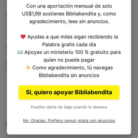
Con una aportación mensual de solo
US$1,99 sostienes Bibliabendita y, como
En última instancia, Génesis 25:13 no es un
agradecimiento, lees sin anuncios.
versículo muy emocionante ni inspirador, pero es
una parte importante de la genealogía bíblica y
Ayudas a que miles sigan recibiendo la
nos recuerda la importancia de recordar nuestras
Palabra gratis cada día
raíces. La próxima vez que leas la Biblia, no te
Apoyas un ministerio 100 % gratuito para
saltes las genealogías. Tómate un momento para
quien no puede pagar
reflexionar sobre su significado y su lugar en la
Como agradecimiento, tú navegas
historia de la redención.
Bibliabendita sin anuncios
Sí, quiero apoyar Bibliabendita
Puedes darte de baja cuando lo desees
No, Gracias. Prefiero seguir gratis con anuncios
Raíces y Legados: Reflexión Corta