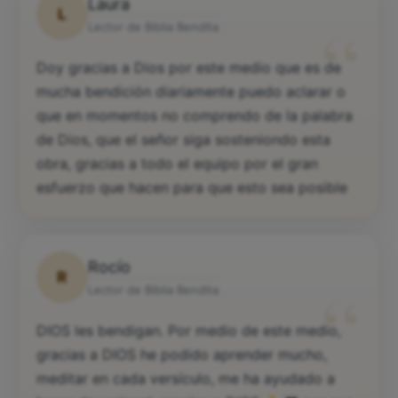
Laura
L
“
Lector de Biblia Bendita
Doy gracias a Dios por este medio que es de
mucha bendición diariamente puedo aclarar o
que en momentos no comprendo de la palabra
de Dios, que el señor siga sosteniondo esta
obra, gracias a todo el equipo por el gran
esfuerzo que hacen para que esto sea posible
Rocío
R
“
Lector de Biblia Bendita
DIOS les bendigan. Por medio de este medio,
gracias a DIOS he podido aprender mucho,
meditar en cada versículo, me ha ayudado a