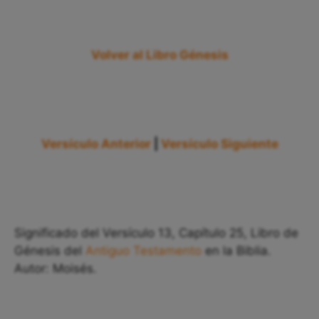
Volver al Libro Génesis
Versículo Anterior
|
Versículo Siguiente
Significado del Versículo 13, Capítulo 25, Libro de
Génesis del
Antiguo Testamento
en la Biblia.
Autor: Moisés.