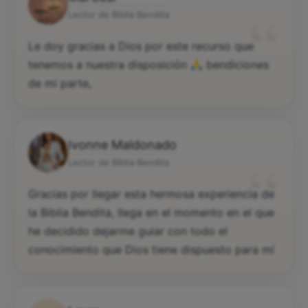
“
Lector de Biblia Bendita
Le doy gracias a Dios por este recurso que
tenemos a nuestra disposición
bendiciones
de mi parte,
Ivonne Maldonado
“
Lector de Biblia Bendita
Gracias por llegar esta hermosa experiencia de
la Biblia Bendita, llega en el momento en el que
he decidido dejarme guiar con todo el
conocimiento que Dios tiene dispuesto para mí