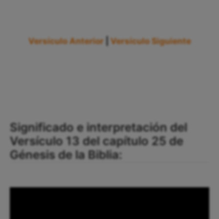
Versículo Anterior
|
Versículo Siguiente
Significado e interpretación del
Versículo 13 del capítulo 25 de
Génesis de la Biblia: