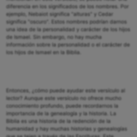
diferencia en los significados de los nombres. Por
ejemplo, Nebaiot significa "alturas" y Cedar
significa "oscuro". Estos nombres podrían darnos
una idea de la personalidad y carácter de los hijos
de Ismael. Sin embargo, no hay mucha
información sobre la personalidad o el carácter de
los hijos de Ismael en la Biblia.
Entonces, ¿cómo puede ayudar este versículo al
lector? Aunque este versículo no ofrece mucho
conocimiento profundo, puede recordarnos la
importancia de la genealogía y la historia. La
Biblia es una historia de la redención de la
humanidad y hay muchas historias y genealogías
que se tejen a través de las Escrituras. Este