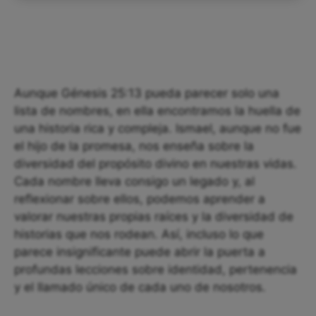
Aunque Génesis 25:13 pueda parecer solo una
lista de nombres, en ella encontramos la huella de
una historia rica y compleja. Ismael, aunque no fue
el hijo de la promesa, nos enseña sobre la
diversidad del propósito divino en nuestras vidas.
Cada nombre lleva consigo un legado y, al
reflexionar sobre ellos, podemos aprender a
valorar nuestras propias raíces y la diversidad de
historias que nos rodean. Así, incluso lo que
parece insignificante puede abrir la puerta a
profundas lecciones sobre identidad, pertenencia
y el llamado único de cada uno de nosotros.