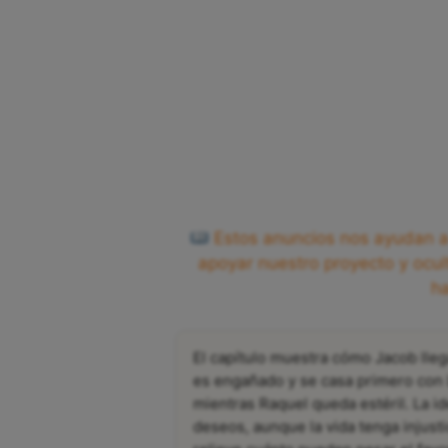
Estos anuncios nos ayudan a 
apoyar nuestro proyecto y ocul
h
El capítulo muestra cómo Jacob lleg
es engañado y se casa primero con Le
mientras Raquel queda estéril. La i
deseos, aunque la vida tenga injust