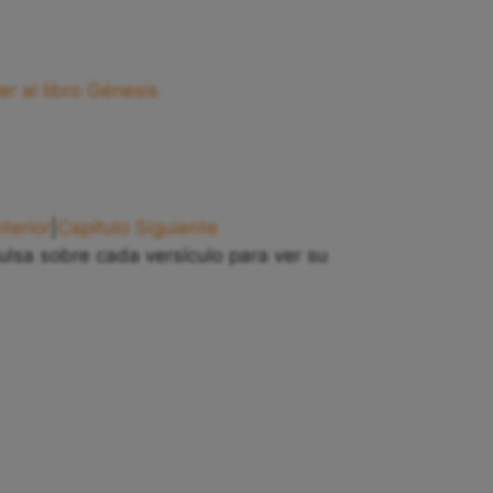
er al libro Génesis
terior
|
Capítulo Siguiente
ulsa sobre cada versículo para ver su