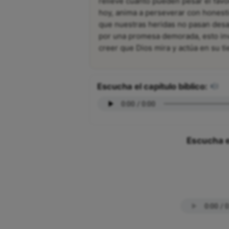
relieve cuánto pueden pesar el favor
hoy, anima a perseverar con honesti
que nuestras heridas no pasan desap
por una promesa demorada, esto invi
creer que Dios mira y actúa en su t
Escucha el capítulo bíblico:
Escucha e