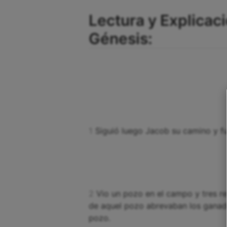
Lectura y Explicaci
Génesis:
1
Siguió luego Jacob su camino y fue 
2
Vio un pozo en el campo y tres r
de aquel pozo abrevaban los ganado
pozo.