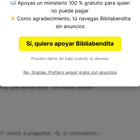
Apoyas un ministerio 100 % gratuito para quien
no puede pagar
Como agradecimiento, tú navegas Bibliabendita
sin anuncios
rebaños, los pastores corrían la piedra de la boca
go volvían la piedra a su lugar sobre la boca del
Sí, quiero apoyar Bibliabendita
Puedes darte de baja cuando lo desees
No, Gracias. Prefiero seguir gratis con anuncios
íos, ¿de dónde sois? –De Harán somos –
? –volvió a preguntar. –Sí, lo conocemos –