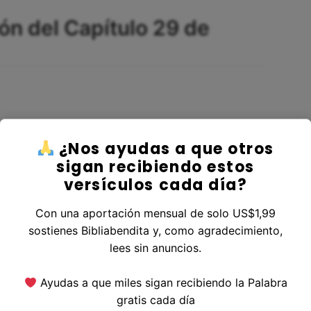
ón del Capítulo 29 de
¿Nos ayudas a que otros
sigan recibiendo estos
a la tierra de los orientales.
versículos cada día?
Con una aportación mensual de solo US$1,99
sostienes Bibliabendita y, como agradecimiento,
lees sin anuncios.
ebaños de ovejas que yacían cerca de él, porque
s; y había una gran piedra sobre la boca del
Ayudas a que miles sigan recibiendo la Palabra
gratis cada día