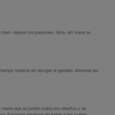
 bien –dijeron los pastores–. Mira, ahí viene su
s tiempo todavía de recoger el ganado. Abrevad las
 hasta que se junten todos los rebaños y se
ozo. Entonces daremos de beber a las ovejas.