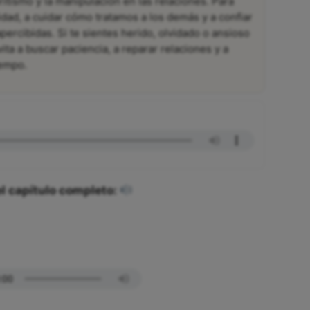
itismo y la manipulación en las relaciones. Para
dad, a cuidar cómo tratamos a los demás y a confiar
ercibidas. Si te sientes herido, olvidado o ansioso
ta a buscar paciencia, a reparar relaciones y a
iempo.
l capítulo completo: