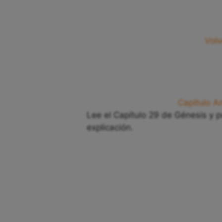
Volv
Capítulo An
Lee el Capítulo 29 de Génesis y p
explicación.