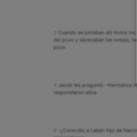
3
Cuando se juntaban allí todos los 
del pozo y abrevaban las ovejas; lue
pozo.
4
Jacob les preguntó: –Hermanos m
respondieron ellos.
5
–¿Conocéis a Labán hijo de Nacor