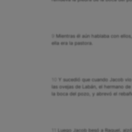
9
Mientras él aún hablaba con ellos
ella era la pastora.
10
Y sucedió que cuando Jacob vio 
las ovejas de Labán, el hermano de
la boca del pozo, y abrevó el reba
11
Luego Jacob besó a Raquel, alzó 