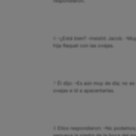
respondieron.
6
–¿Está bien? –insistió Jacob. –Muy
hija Raquel con las ovejas.
7
Él dijo: –Es aún muy de día; no e
ovejas e id a apacentarlas.
8
Ellos respondieron: –No podemos,
remueva la piedra de la boca del p