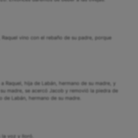
, Raquel vino con el rebaño de su padre, porque
a Raquel, hija de Labán, hermano de su madre, y
 su madre, se acercó Jacob y removió la piedra de
ño de Labán, hermano de su madre.
la voz y lloró.