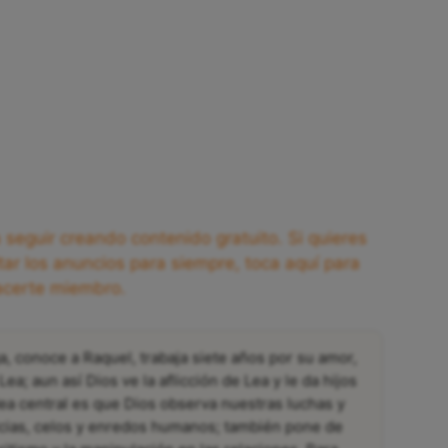
seguir creando contenido gratuito. Si quieres
tar los anuncios para siempre, toca aquí para
acerte miembro.
a, conoce a Raquel, trabaja siete años por su amor,
a; aun así Dios ve la aflicción de Lea y le da hijos
dea central es que Dios observa nuestras luchas y
icias, celos y enredos humanos; también pone de