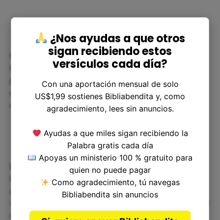
¿Nos ayudas a que otros
sigan recibiendo estos
En nuestra vida cotidiana, muchas veces nos
versículos cada día?
basamos en nuestras habilidades y destrezas
para lograr nuestras metas. Sin embargo, para el
Con una aportación mensual de solo
cristiano, la más importante herramienta de éxito
US$1,99 sostienes Bibliabendita y, como
es la cercanía y comunión con Dios.
agradecimiento, lees sin anuncios.
Ayudas a que miles sigan recibiendo la
Palabra gratis cada día
Apoyas un ministerio 100 % gratuito para
El versículo nos recuerda que no hay límite en las
quien no puede pagar
bendiciones que podemos recibir si nos
Como agradecimiento, tú navegas
acercamos cada vez más a Dios. Y aunque a
Bibliabendita sin anuncios
veces percibimos que estamos estancados, seguir
avanzando es la clave para alcanzar las metas