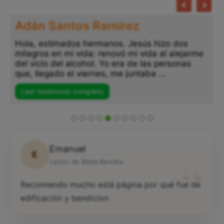
Adán Santos Ramírez
Hola, estimados hermanos. Jesús hizo dos
milagros en mi vida: renovó mi vida al alejarme
del vicio del alcohol. Yo era de las personas
que, llegado el viernes, me juntaba ...
Leer testimonio completo
Emanuel
E
“
Lector de Biblia Bendita
Recomiendo mucho está página por qué fue de
edificación y bendicion