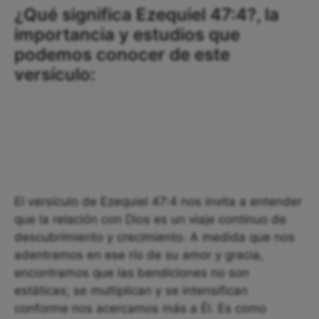
¿Qué significa Ezequiel 47:4?, la
importancia y estudios que
podemos conocer de este
versículo:
El versículo de Ezequiel 47:4 nos invita a entender
que la relación con Dios es un viaje continuo de
descubrimiento y crecimiento. A medida que nos
adentramos en ese río de su amor y gracia,
encontramos que las bendiciones no son
estáticas; se multiplican y se intensifican
conforme nos acercamos más a Él. Es como