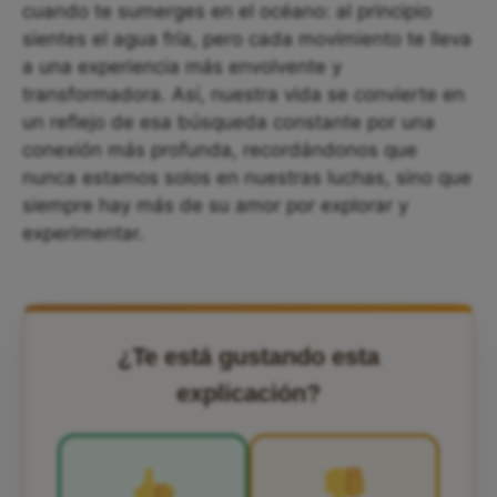
cuando te sumerges en el océano: al principio
sientes el agua fría, pero cada movimiento te lleva
a una experiencia más envolvente y
transformadora. Así, nuestra vida se convierte en
un reflejo de esa búsqueda constante por una
conexión más profunda, recordándonos que
nunca estamos solos en nuestras luchas, sino que
siempre hay más de su amor por explorar y
experimentar.
¿Te está gustando esta
explicación?