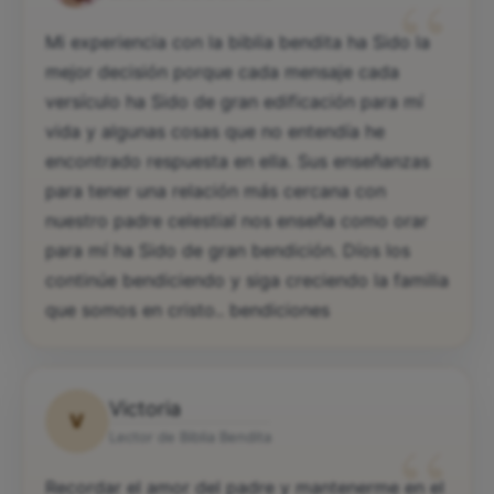
“
Mi experiencia con la biblia bendita ha Sido la
mejor decisión porque cada mensaje cada
versículo ha Sido de gran edificación para mí
vida y algunas cosas que no entendía he
encontrado respuesta en ella. Sus enseñanzas
para tener una relación más cercana con
nuestro padre celestial nos enseña como orar
para mí ha Sido de gran bendición. Díos los
continúe bendiciendo y siga creciendo la familia
que somos en cristo.. bendiciones
Victoria
V
“
Lector de Biblia Bendita
Recordar el amor del padre y mantenerme en el