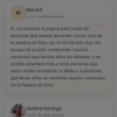
MaryEli
M
“
Lector de Biblia Bendita
Si, recomiendo la página para todas las
personas que desean aprender mucho más de
la palabra de Dios. Ha mi me ha sido muy útil
porque he podido comprender muchos
versículos que llevaba años sin entender y he
podido enseñarle más a otras personas que
están recién estudiando la Biblia y a personas
que llevan años sin entender algunos versículos
de la Palabra de Dios.
Jessika berdugo
Lector de Biblia Bendita