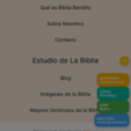
Qué es Biblia Bendita
Sobre Nosotros
Contacto
Estudio de La Biblia
✕
Blog
APÓYANOS
Hazte miembro
CANAL
Imágenes de la Biblia
WhatsApp
CHAT
Bíblico
Mejores Versículos de la Biblia
VER OTRO
versículo aleatorio