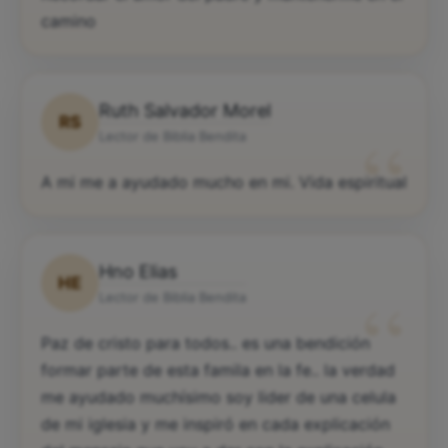
camino
Ruth Salvador Morel
RS
“
Lector de Biblia Bendita
A mi me a ayudado mucho en mi. Vida espiritual
Hno Elias
HE
“
Lector de Biblia Bendita
Paz de cristo para todos.. es una bendición
formar parte de esta famila en la fe.. la verdad
me ayudado muchísimo soy lider de una celula
de mi iglesia y me inspiró en cada explicación