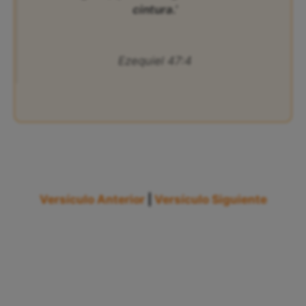
cintura.’
Ezequiel 47:4
Versículo Anterior
|
Versículo Siguiente