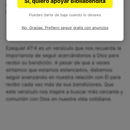
Sí, quiero apoyar Bibliabendita
que nos habíamos propuesto y contar con la
bendición de Dios en el camino.
Puedes darte de baja cuando lo desees
No, Gracias. Prefiero seguir gratis con anuncios
Ezequiel 47:4 es un versículo que nos recuerda la
importancia de seguir acercándonos a Dios para
recibir su bendición. A pesar de que a veces
sintamos que estamos estancados, debemos
seguir avanzando en nuestra relación con Él para
recibir cada vez más de sus bendiciones. Que
este versículo nos inspire a buscar más cercanía y
comunión con Dios en nuestra vida cotidiana.