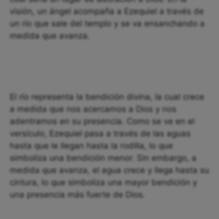
visión, un ángel acompaña a Ezequiel a través de
un río que sale del templo y se va ensanchando a
medida que avanza.
El río representa la bendición divina, la cual crece
a medida que nos acercamos a Dios y nos
adentramos en su presencia. Como se ve en el
versículo, Ezequiel pasa a través de las aguas
hasta que le llegan hasta la rodilla, lo que
simboliza una bendición menor. Sin embargo, a
medida que avanza, el agua crece y llega hasta su
cintura, lo que simboliza una mayor bendición y
una presencia más fuerte de Dios.