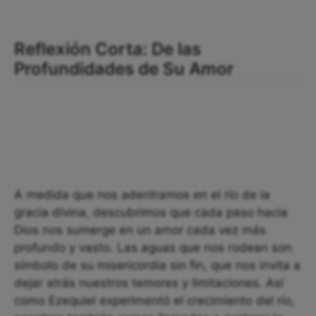
Reflexión Corta: De las
Profundidades de Su Amor
A medida que nos adentramos en el río de la
gracia divina, descubrimos que cada paso hacia
Dios nos sumerge en un amor cada vez más
profundo y vasto. Las aguas que nos rodean son
símbolo de su misericordia sin fin, que nos invita a
dejar atrás nuestros temores y limitaciones. Así
como Ezequiel experimentó el crecimiento del río,