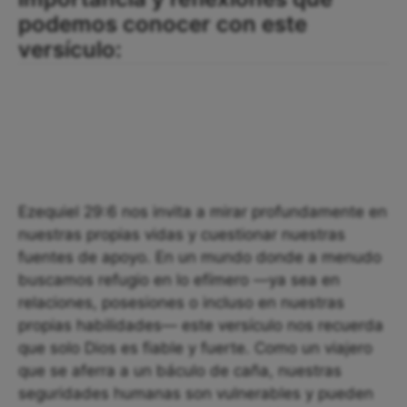
podemos conocer con este
versículo:
Ezequiel 29:6 nos invita a mirar profundamente en
nuestras propias vidas y cuestionar nuestras
fuentes de apoyo. En un mundo donde a menudo
buscamos refugio en lo efímero —ya sea en
relaciones, posesiones o incluso en nuestras
propias habilidades— este versículo nos recuerda
que solo Dios es fiable y fuerte. Como un viajero
que se aferra a un báculo de caña, nuestras
seguridades humanas son vulnerables y pueden