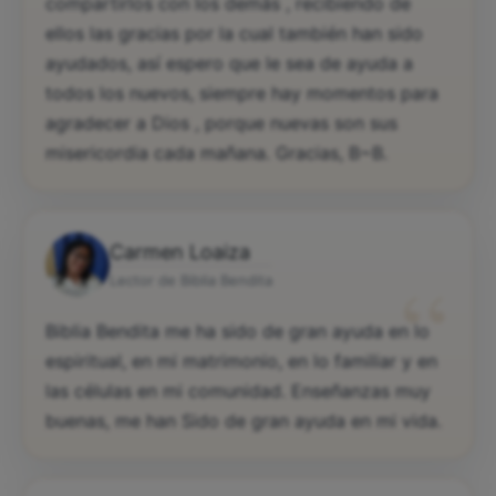
de gran ayuda espiritual, y me gozo en poder
compartirlos con los demás , recibiendo de
ellos las gracias por la cual también han sido
ayudados, así espero que le sea de ayuda a
todos los nuevos, siempre hay momentos para
agradecer a Dios , porque nuevas son sus
misericordia cada mañana. Gracias, B~B.
Carmen Loaiza
“
Lector de Biblia Bendita
Biblia Bendita me ha sido de gran ayuda en lo
espiritual, en mi matrimonio, en lo familiar y en
las células en mi comunidad. Enseñanzas muy
buenas, me han Sido de gran ayuda en mi vida.