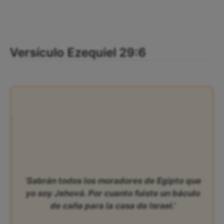
Versículo Ezequiel 29:6
‘Sabrán todos los moradores de Egipto que
yo soy Jehová. Por cuanto fuiste un báculo
de caña para la casa de Israel.’