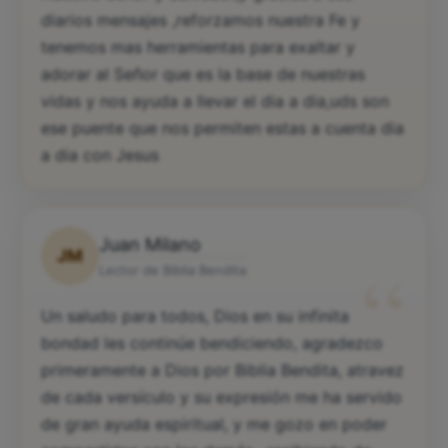
Nuestro Señor y Salvador,y gracias a sus
diarios mensajes ,reforzamos nuestra Fe y
tenemos mas herramientas para exaltar y
adorar al Señor que es la base de nuestras
vidas y nos ayuda a llevar el dia a dia,uds son
ese puente que nos permiten estas a cuenta dia
a dia con Jesus
Juan Milano
JM
“
Lector de Biblia Bendita
Un saludo para todos, Dios en su infinita
bondad les continúe bendiciendo, agradezco
primeramente a Dios por Biblia Bendita, atravez
de cada versículo y su expresión me ha servido