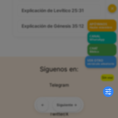
Explicación de Job 29:9
✕
Explicación de Levítico 25:31
APÓYANOS
Hazte miembro
Explicación de Génesis 35:12
CANAL
WhatsApp
CHAT
Bíblico
VER OTRO
versículo aleatorio
Síguenos en:
Sin voz
Telegram
←
Siguiente →
Facebook