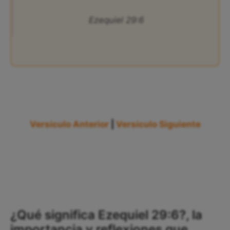
Ezequiel 29:6
Versículo Anterior
|
Versículo Siguiente
¿Qué significa Ezequiel 29:6?, la
importancia y reflexiones que