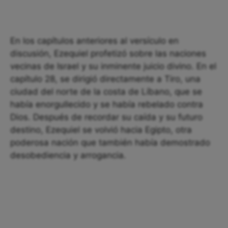
En los capítulos anteriores al versículo en
discusión, Ezequiel profetizó sobre las naciones
vecinas de Israel y su inminente juicio divino. En el
capítulo 28, se dirigió directamente a Tiro, una
ciudad del norte de la costa de Líbano, que se
había enorgullecido y se había rebelado contra
Dios. Después de recordar su caída y su futuro
destino, Ezequiel se volvió hacia Egipto, otra
poderosa nación que también había demostrado
desobediencia y arrogancia.