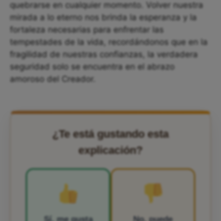
quebrarse en cualquier momento. Volver nuestra
mirada a lo eterno nos brinda la esperanza y la
fortaleza necesarias para enfrentar las
tempestades de la vida, recordándonos que en la
fragilidad de nuestras confianzas, la verdadera
seguridad solo se encuentra en el abrazo
amoroso del Creador.
¿Te está gustando esta
explicación?
Sí, me gusta
No, puede