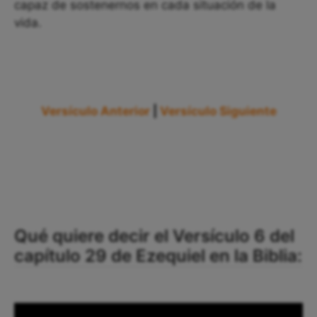
capaz de sostenernos en cada situación de la
vida.
Versículo Anterior
|
Versículo Siguiente
Qué quiere decir el Versículo 6 del
capítulo 29 de Ezequiel en la Biblia: