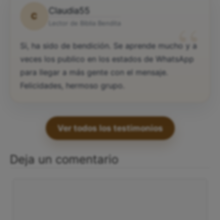
Claudia55
C
“
Lector de Biblia Bendita
Si, ha sido de bendición. Se aprende mucho y a
veces los publico en los estados de WhatsApp
para llegar a más gente con el mensaje.
Felicidades, hermoso grupo.
Ver todos los testimonios
Deja un comentario
Comentario