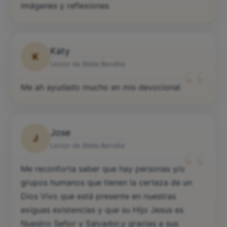
“
Si a sido de gran ayuda a diario sus escritos
imágenes y reflexiones
Katy
K
“
Lector de Biblia Bendita
Me ah ayudado mucho en mis devocional
Jose
J
“
Lector de Biblia Bendita
Me reconforta saber que hay personas y/o
grupos humanos que tienen la certeza de un
Dios Vivo que está presente en nuestras
exiguas existencias y que su Hijo Jesus es