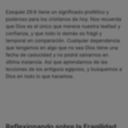
Ezequiel 29:6 tiene un significado profético y
poderoso para los cristianos de hoy. Nos recuerda
que Dios es el único que merece nuestra lealtad y
confianza, y que todo lo demás es frágil y
temporal en comparación. Cualquier dependencia
que tengamos en algo que no sea Dios tiene una
fecha de caducidad y no podrá salvarnos en
última instancia. Así que aprendamos de las
lecciones de los antiguos egipcios, y busquemos a
Dios en todo lo que hacemos.
Reflexionando sobre la Fragilidad