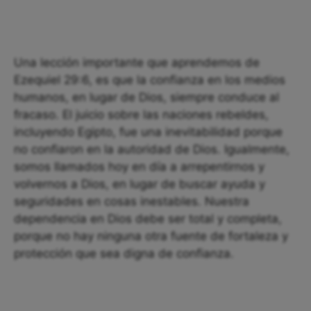
Una lección importante que aprendemos de
Ezequiel 29:6, es que la confianza en los medios
humanos, en lugar de Dios, siempre conduce al
fracaso. El juicio sobre las naciones rebeldes,
incluyendo Egipto, fue una inevitabilidad porque
no confiaron en la autoridad de Dios. Igualmente,
somos llamados hoy en día a arrepentirnos y
volvernos a Dios, en lugar de buscar ayuda y
seguridades en cosas inestables. Nuestra
dependencia en Dios debe ser total y completa,
porque no hay ninguna otra fuente de fortaleza y
protección que sea digna de confianza.