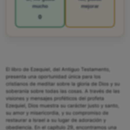
mucho
mejorar
0
El libro de Ezequiel, del Antiguo Testamento,
presenta una oportunidad única para los
cristianos de meditar sobre la gloria de Dios y su
soberanía sobre todas las cosas. A través de las
visiones y mensajes proféticos del profeta
Ezequiel, Dios muestra su carácter justo y santo,
su amor y misericordia, y su compromiso de
restaurar a Israel a su lugar de adoración y
obediencia. En el capítulo 29, encontramos una