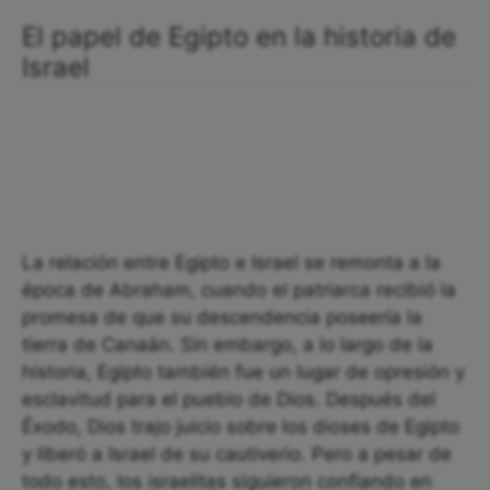
El papel de Egipto en la historia de
Israel
La relación entre Egipto e Israel se remonta a la
época de Abraham, cuando el patriarca recibió la
promesa de que su descendencia poseería la
tierra de Canaán. Sin embargo, a lo largo de la
historia, Egipto también fue un lugar de opresión y
esclavitud para el pueblo de Dios. Después del
Éxodo, Dios trajo juicio sobre los dioses de Egipto
y liberó a Israel de su cautiverio. Pero a pesar de
todo esto, los israelitas siguieron confiando en