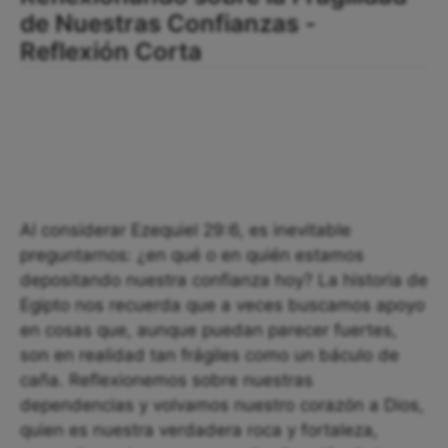
de Nuestras Confianzas -
Reflexión Corta
Al considerar Ezequiel 29:6, es inevitable
preguntarnos: ¿en qué o en quién estamos
depositando nuestra confianza hoy? La historia de
Egipto nos recuerda que a veces buscamos apoyo
en cosas que, aunque puedan parecer fuertes,
son en realidad tan frágiles como un báculo de
caña. Reflexionemos sobre nuestras
dependencias y volvamos nuestro corazón a Dios,
quien es nuestra verdadera roca y fortaleza,