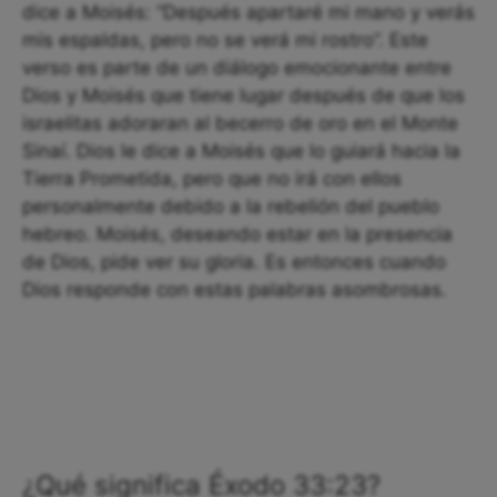
dice a Moisés: “Después apartaré mi mano y verás
mis espaldas, pero no se verá mi rostro”. Este
verso es parte de un diálogo emocionante entre
Dios y Moisés que tiene lugar después de que los
israelitas adoraran al becerro de oro en el Monte
Sinaí. Dios le dice a Moisés que lo guiará hacia la
Tierra Prometida, pero que no irá con ellos
personalmente debido a la rebelión del pueblo
hebreo. Moisés, deseando estar en la presencia
de Dios, pide ver su gloria. Es entonces cuando
Dios responde con estas palabras asombrosas.
¿Qué significa Éxodo 33:23?