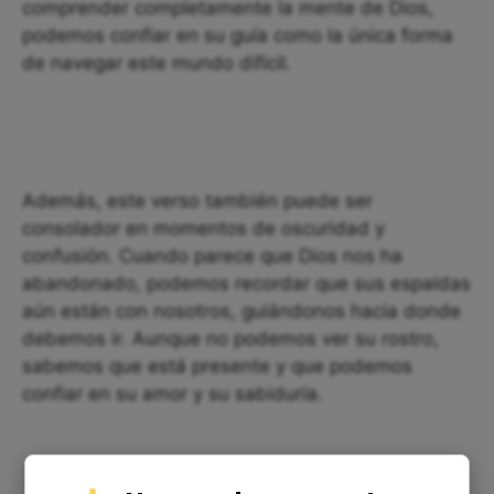
comprender completamente la mente de Dios,
podemos confiar en su guía como la única forma
de navegar este mundo difícil.
Además, este verso también puede ser
consolador en momentos de oscuridad y
confusión. Cuando parece que Dios nos ha
abandonado, podemos recordar que sus espaldas
aún están con nosotros, guiándonos hacia donde
debemos ir. Aunque no podemos ver su rostro,
sabemos que está presente y que podemos
confiar en su amor y su sabiduría.