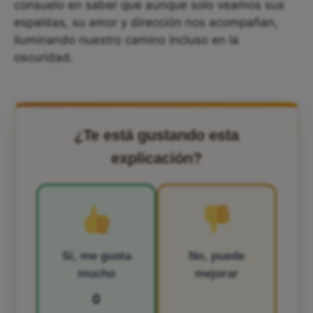
consuelo en saber que aunque solo veamos sus
espaldas, su amor y dirección nos acompañan,
iluminando nuestro camino incluso en la
oscuridad.
¿Te está gustando esta
explicación?
Sí, me gusta
No, puede
mucho
mejorar
0