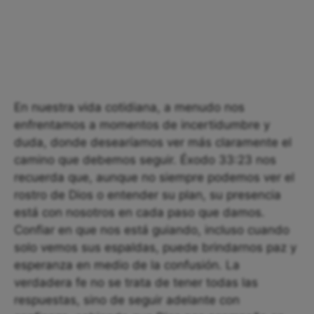
En nuestra vida cotidiana, a menudo nos
enfrentamos a momentos de incertidumbre y
duda, donde desearíamos ver más claramente el
camino que debemos seguir. Éxodo 33:23 nos
recuerda que, aunque no siempre podemos ver el
rostro de Dios o entender su plan, su presencia
está con nosotros en cada paso que damos.
Confiar en que nos está guiando, incluso cuando
solo vemos sus espaldas, puede brindarnos paz y
esperanza en medio de la confusión. La
verdadera fe no se trata de tener todas las
respuestas, sino de seguir adelante con