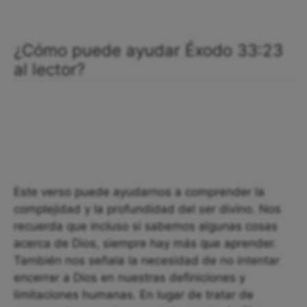
¿Cómo puede ayudar Éxodo 33:23
al lector?
Este verso puede ayudarnos a comprender la
complejidad y la profundidad del ser divino. Nos
recuerda que incluso si sabemos algunas cosas
acerca de Dios, siempre hay más que aprender.
También nos señala la necesidad de no intentar
encerrar a Dios en nuestras definiciones y
limitaciones humanas. En lugar de tratar de