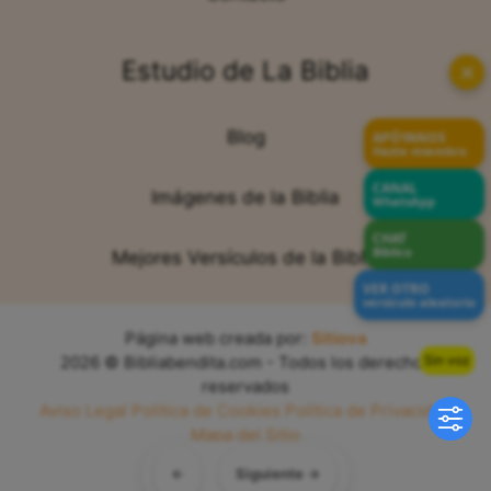
Estudio de La Biblia
✕
Blog
APÓYANOS
Hazte miembro
CANAL
Imágenes de la Biblia
WhatsApp
CHAT
Bíblico
Mejores Versículos de la Biblia
VER OTRO
versículo aleatorio
Página web creada por:
Sitiova
Sin voz
2026 © Bibliabendita.com - Todos los derechos
reservados
Aviso Legal
Política de Cookies
Política de Privacidad
Mapa del Sitio
←
Siguiente →