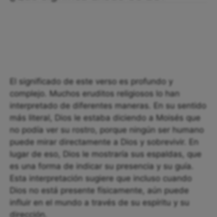
El significado de este verso es profundo y
complejo. Muchos eruditos religiosos lo han
interpretado de diferentes maneras. En su sentido
más literal, Dios le estaba diciendo a Moisés que
no podía ver su rostro, porque ningún ser humano
puede mirar directamente a Dios y sobrevivir. En
lugar de eso, Dios le mostraría sus espaldas, que
es una forma de indicar su presencia y su guía.
Esta interpretación sugiere que incluso cuando
Dios no está presente físicamente, aún puede
influir en el mundo a través de su espíritu y su
dirección.