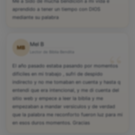
“
Me a Sido de mucha bendición a mi vida e
aprendido a tener un tiempo con DIOS
mediante su palabra
Mel B
MB
“
Lector de Biblia Bendita
El año pasado estaba pasando por momentos
dificiles en mi trabajo , sufri de despido
indirecto y no me tomaban en cuenta y hasta q
entendi que era intencional, y me di cuenta del
sitio web y empece a leer la biblia y me
empezaban a mandar versiculos y de verdad
que la palabra me reconforto fueron luz para mi
en esos duros momentos. Gracias