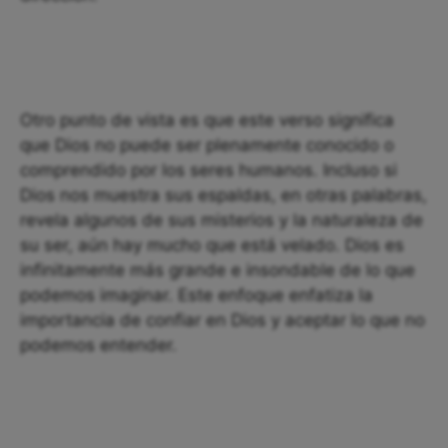
Otro punto de vista es que este verso significa
que Dios no puede ser plenamente conocido o
comprendido por los seres humanos. Incluso si
Dios nos muestra sus espaldas, en otras palabras,
revela algunos de sus misterios y la naturaleza de
su ser, aún hay mucho que está velado. Dios es
infinitamente más grande e insondable de lo que
podemos imaginar. Este enfoque enfatiza la
importancia de confiar en Dios y aceptar lo que no
podemos entender.