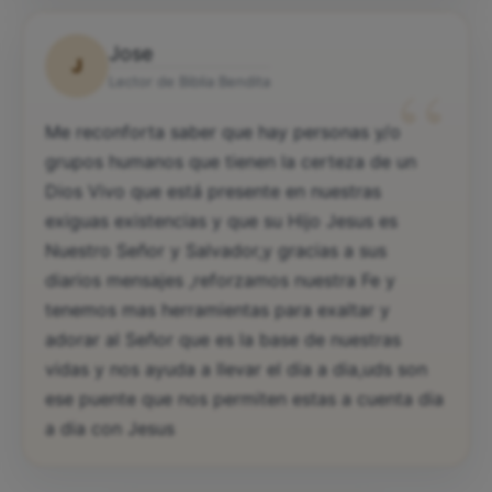
Jose
J
“
Lector de Biblia Bendita
Me reconforta saber que hay personas y/o
grupos humanos que tienen la certeza de un
Dios Vivo que está presente en nuestras
exiguas existencias y que su Hijo Jesus es
Nuestro Señor y Salvador,y gracias a sus
diarios mensajes ,reforzamos nuestra Fe y
tenemos mas herramientas para exaltar y
adorar al Señor que es la base de nuestras
vidas y nos ayuda a llevar el dia a dia,uds son
ese puente que nos permiten estas a cuenta dia
a dia con Jesus