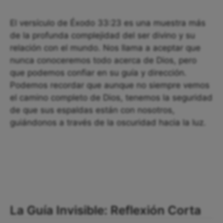
El versículo de Éxodo 33:23 es una muestra más
de la profunda complejidad del ser divino y su
relación con el mundo. Nos llama a aceptar que
nunca conoceremos todo acerca de Dios, pero
que podemos confiar en su guía y dirección.
Podemos recordar que aunque no siempre vemos
el camino completo de Dios, tenemos la seguridad
de que sus espaldas están con nosotros,
guiándonos a través de la oscuridad hacia la luz.
La Guía Invisible: Reflexión Corta