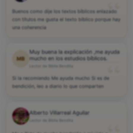
“
Buenos como dije los textos bíblicos enlazado
con títulos me gusta el texto bíblico porque hay
una coherencia
Muy buena la explicación ,me ayuda
“
mucho en los estudios bíblicos.
MB
Lector de Biblia Bendita
Si la recomiendo Me ayuda mucho Si es de
bendición, leo a diario lo que comparten
Alberto Villarreal Aguilar
Lector de Biblia Bendita