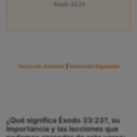
Éxodo 33:23
Versículo Anterior
|
Versículo Siguiente
¿Qué significa Éxodo 33:23?, su
importancia y las lecciones que