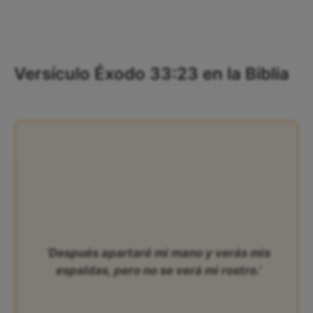
Versículo Éxodo 33:23 en la Biblia
‘Después apartaré mi mano y verás mis
espaldas, pero no se verá mi rostro.’