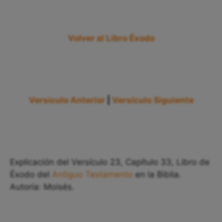
Volver al Libro Éxodo
Versículo Anterior
|
Versículo Siguiente
Explicación del Versículo 23, Capítulo 33, Libro de
Éxodo del
Antiguo Testamento
en la Biblia.
Autoría: Moisés.