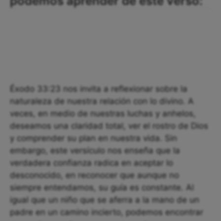
podemos aprender de este verso:
Éxodo 33:23 nos invita a reflexionar sobre la
naturaleza de nuestra relación con lo divino. A
veces, en medio de nuestras luchas y anhelos,
deseamos una claridad total, ver el rostro de Dios
y comprender su plan en nuestra vida. Sin
embargo, este versículo nos enseña que la
verdadera confianza radica en aceptar lo
desconocido, en reconocer que aunque no
siempre entendamos, su guía es constante. Al
igual que un niño que se aferra a la mano de un
padre en un camino incierto, podemos encontrar