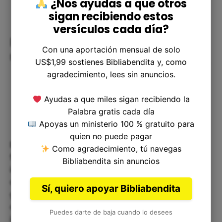
¿Nos ayudas a que otros
sigan recibiendo estos
versículos cada día?
Reflexiones y aplicación para
Con una aportación mensual de solo
nuestra vida
US$1,99 sostienes Bibliabendita y, como
agradecimiento, lees sin anuncios.
Ayudas a que miles sigan recibiendo la
Palabra gratis cada día
Apoyas un ministerio 100 % gratuito para
quien no puede pagar
Este verso es una llamada a reflexionar sobre la
Como agradecimiento, tú navegas
forma en que entendemos a Dios. En lugar de
Bibliabendita sin anuncios
intentar explicar todas las complejidades del ser
divino, podemos concentrarnos en obedecer su
Sí, quiero apoyar Bibliabendita
guía. En vez de intentar manipular las
circunstancias para que se acomoden a nuestras
Puedes darte de baja cuando lo desees
ideas, podemos aceptar la dirección de Dios para