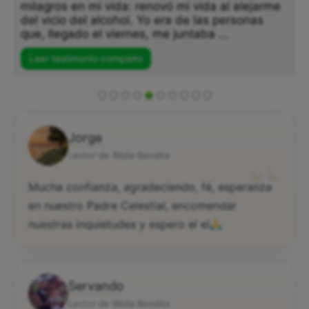
milagros en mi vida: renovó mi vida al alejarme
del vicio del alcohol. Yo era de las personas
que, llegado el viernes, me juntaba ...
Leer testimonio completo
Jorge
“
Lector de Biblia Bendita
Mucha confianza, agradeciendo, fé, esperanza
en nuestro Padre Celestial, encomendar
nuestras inquietudes y espero el el
Servando
Lector de Biblia Bendita