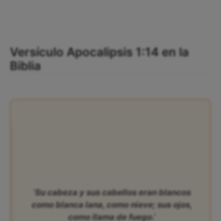
Versículo Apocalipsis 1:14 en la
Biblia
‘Su cabeza y sus cabellos eran blancos
como blanca lana, como nieve; sus ojos,
como llama de fuego.’