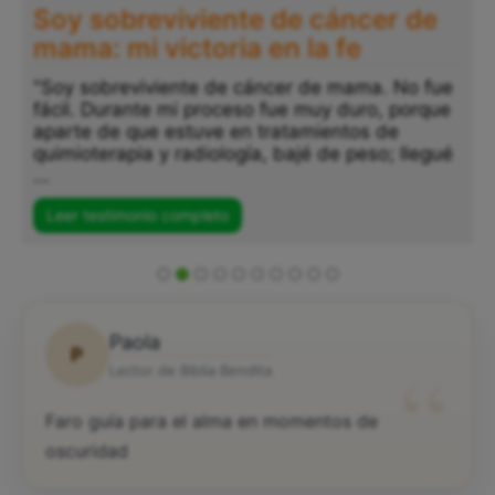
Soy sobreviviente de cáncer de
mama: mi victoria en la fe
"Soy sobreviviente de cáncer de mama. No fue
fácil. Durante mi proceso fue muy duro, porque
aparte de que estuve en tratamientos de
quimioterapia y radiología, bajé de peso; llegué
...
Leer testimonio completo
Paola
P
“
Lector de Biblia Bendita
Faro guía para el alma en momentos de
oscuridad