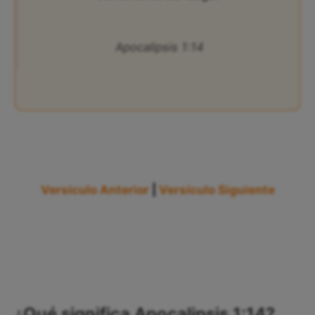
Apocalipsis 1:14
Versículo Anterior
|
Versículo Siguiente
¿Qué significa Apocalipsis 1:14?,