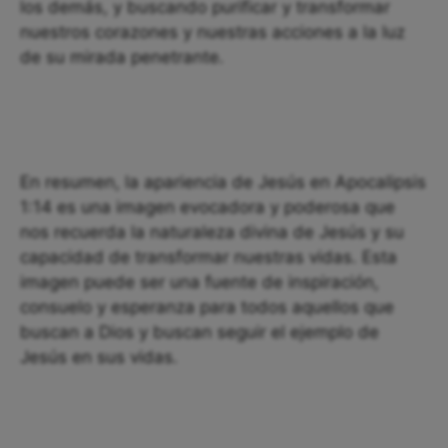
los demás, y buscando purificar y transformar
nuestros corazones y nuestras acciones a la luz
de su mirada penetrante.
En resumen, la apariencia de Jesús en Apocalipsis
1:14 es una imagen evocadora y poderosa que
nos recuerda la naturaleza divina de Jesús y su
capacidad de transformar nuestras vidas. Esta
imagen puede ser una fuente de inspiración,
consuelo y esperanza para todos aquellos que
buscan a Dios y buscan seguir el ejemplo de
Jesús en sus vidas.