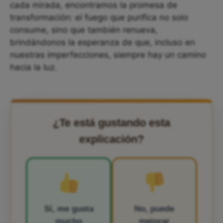
cada mirada, encontramos la promesa de
transformación: el fuego que purifica no solo
consume, sino que también renueva,
brindándonos la esperanza de que, incluso en
nuestras imperfecciones, siempre hay un camino
hacia la luz.
¿Te está gustando esta
explicación?
Sí, me gusta
No, puede
mucho
mejorar