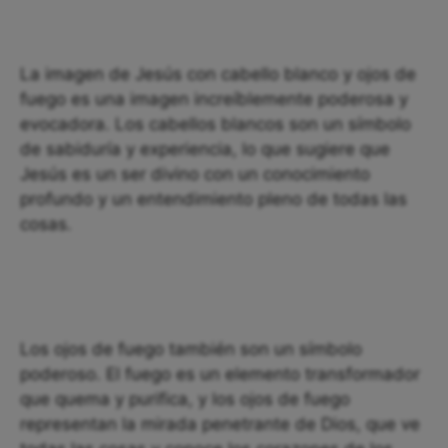
La imagen de Jesús con cabello blanco y ojos de
fuego es una imagen increíblemente poderosa y
evocadora. Los cabellos blancos son un símbolo
de sabiduría y experiencia, lo que sugiere que
Jesús es un ser divino con un conocimiento
profundo y un entendimiento pleno de todas las
cosas.
Los ojos de fuego también son un símbolo
poderoso. El fuego es un elemento transformador
que quema y purifica, y los ojos de fuego
representan la mirada penetrante de Dios, que ve