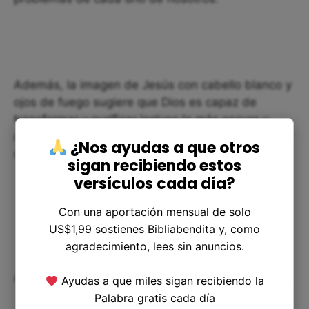
Además, la imagen de Jesús con cabello blanco y
ojos de fuego sugiere que Dios es capaz de
transformar y purificar incluso lo más oscuro y
difícil de nuestras vidas, y que su amor y su poder
¿Nos ayudas a que otros
son capaces de trascender cualquier obstáculo.
sigan recibiendo estos
versículos cada día?
Con una aportación mensual de solo
US$1,99 sostienes Bibliabendita y, como
agradecimiento, lees sin anuncios.
Aplicaciones prácticas
Ayudas a que miles sigan recibiendo la
Palabra gratis cada día