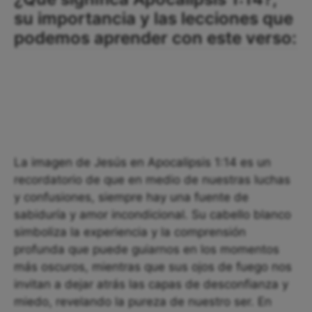
su importancia y las lecciones que
podemos aprender con este verso:
La imagen de Jesús en Apocalipsis 1:14 es un
recordatorio de que en medio de nuestras luchas
y confusiones, siempre hay una fuente de
sabiduría y amor incondicional. Su cabello blanco
simboliza la experiencia y la comprensión
profunda que puede guiarnos en los momentos
más oscuros, mientras que sus ojos de fuego nos
invitan a dejar atrás las capas de desconfianza y
miedo, revelando la pureza de nuestro ser. En