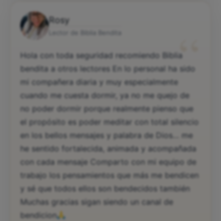
Rosy
“
Lector de Biblia Bendita
Hola con toda seguridad recomiendo Biblia
bendita a otros lectores En lo personal ha sido
mi compañera diaria y muy especialmente
cuando me cuesta dormir, ya no me quejo de
no poder dormir porque realmente pienso que
el propósito es poder meditar con total silencio
en los bellos mensajes y palabra de Dios… me
he sentido fortalecida, animada y acompañada
con cada mensaje Comparto con mi equipo de
trabajo los pensamientos que más me bendicen
y sé que todos ellos son bendecidos también
Muchas gracias sigan siendo un canal de
bendicion