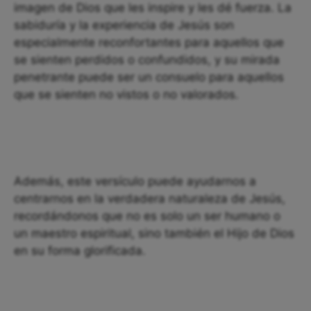
imagen de Dios que les inspire y les dé fuerza. La
sabiduría y la experiencia de Jesús son
especialmente reconfortantes para aquellos que
se sienten perdidos o confundidos, y su mirada
penetrante puede ser un consuelo para aquellos
que se sienten no vistos o no valorados.
Además, este versículo puede ayudarnos a
centrarnos en la verdadera naturaleza de Jesús,
recordándonos que no es solo un ser humano o
un maestro espiritual, sino también el Hijo de Dios
en su forma glorificada.