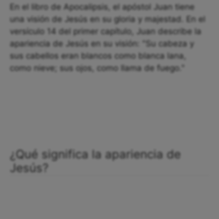
En el libro de Apocalipsis, el apóstol Juan tiene
una visión de Jesús en su gloria y majestad. En el
versículo 14 del primer capítulo, Juan describe la
apariencia de Jesús en su visión: "Su cabeza y
sus cabellos eran blancos como blanca lana,
como nieve; sus ojos, como llama de fuego."
¿Qué significa la apariencia de
Jesús?