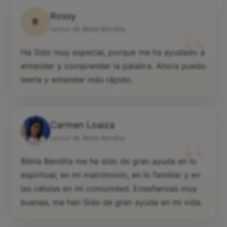
Rossy
R
“
Lector de Biblia Bendita
Ha Sido muy especial, porque me ha ayudado a
entender y comprender la palabra. Ahora puedo
leerla y entender más rápido.
Carmen Loaiza
“
Lector de Biblia Bendita
Biblia Bendita me ha sido de gran ayuda en lo
espiritual, en mi matrimonio, en lo familiar y en
las células en mi comunidad. Enseñanzas muy
buenas, me han Sido de gran ayuda en mi vida.