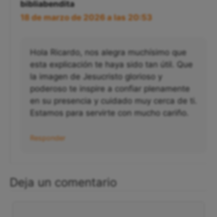
bibliabendita
18 de marzo de 2026 a las 20:53
Hola Ricardo, nos alegra muchísimo que
esta explicación te haya sido tan útil. Que
la imagen de Jesucristo glorioso y
poderoso te inspire a confiar plenamente
en su presencia y cuidado muy cerca de ti.
Estamos para servirte con mucho cariño.
Responder
Deja un comentario
Comentario