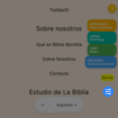
✕
Twitter/X
APÓYANOS
Sobre nosotros
Hazte miembro
CANAL
WhatsApp
Qué es Biblia Bendita
CHAT
Bíblico
Sobre Nosotros
VER OTRO
versículo aleatorio
Contacto
Sin voz
Estudio de La Biblia
←
Siguiente →
Blog