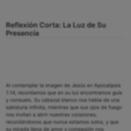
Reflexión Corta: La Luz de Su
Presencia
Al contemplar la imagen de Jesús en Apocalipsis
1:14, recordamos que en su luz encontramos guía
y consuelo. Su cabezal blanco nos habla de una
sabiduría infinita, mientras que sus ojos de fuego
nos invitan a abrir nuestras corazones,
recordándonos que nunca estamos solos, y que
su mirada llena de amor y compasión nos