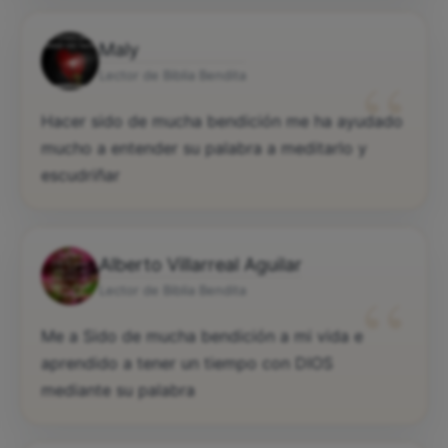
Maly
“
Lector de Biblia Bendita
Hacer sido de mucha bendición me ha ayudado
mucho a entender su palabra a meditarlo y
escudriñar
Alberto Villarreal Aguilar
“
Lector de Biblia Bendita
Me a Sido de mucha bendición a mi vida e
aprendido a tener un tiempo con DIOS
mediante su palabra