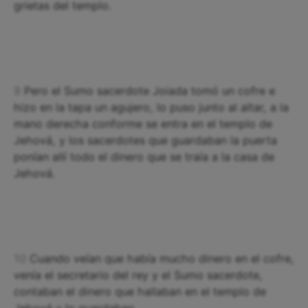
grietas del templo.
9
Pero el Sumo sacerdote Joiada tomó un cofre e
hizo en la tapa un agujero, lo puso junto al altar, a la
mano derecha conforme se entra en el templo de
Jehová, y los sacerdotes que guardaban la puerta
ponían allí todo el dinero que se traía a la casa de
Jehová.
10
Cuando veían que había mucho dinero en el cofre,
venía el secretario del rey y el Sumo sacerdote,
contaban el dinero que hallaban en el templo de
Jehová y lo guardaban.