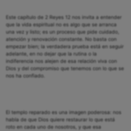
Este capítulo de 2 Reyes 12 nos invita a entender
que la vida espiritual no es algo que se arranca
una vez y listo; es un proceso que pide cuidado,
atención y renovación constante. No basta con
empezar bien; la verdadera prueba está en seguir
adelante, en no dejar que la rutina o la
indiferencia nos alejen de esa relación viva con
Dios y del compromiso que tenemos con lo que se
nos ha confiado.
El templo reparado es una imagen poderosa: nos
habla de que Dios quiere restaurar lo que está
roto en cada uno de nosotros, y que esa