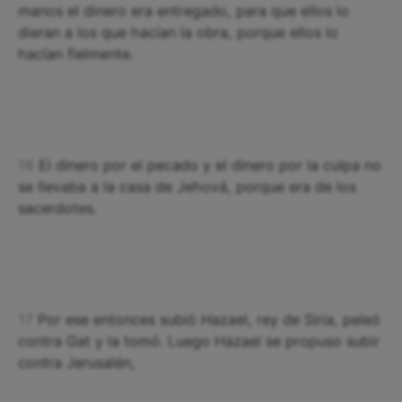
manos el dinero era entregado, para que ellos lo
dieran a los que hacían la obra, porque ellos lo
hacían fielmente.
16
El dinero por el pecado y el dinero por la culpa no
se llevaba a la casa de Jehová, porque era de los
sacerdotes.
17
Por ese entonces subió Hazael, rey de Siria, peleó
contra Gat y la tomó. Luego Hazael se propuso subir
contra Jerusalén,