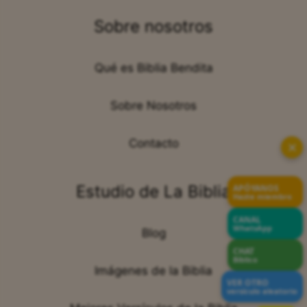
Sobre nosotros
Qué es Biblia Bendita
Sobre Nosotros
Contacto
✕
Estudio de La Biblia
APÓYANOS
Hazte miembro
CANAL
WhatsApp
Blog
CHAT
Bíblico
Imágenes de la Biblia
VER OTRO
versículo aleatorio