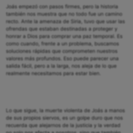
Joás empezó con pasos firmes, pero la historia
también nos muestra que no todo fue un camino
recto. Ante la amenaza de Siria, tuvo que usar las
ofrendas que estaban destinadas a proteger y
honrar a Dios para comprar una paz temporal. Es
como cuando, frente a un problema, buscamos
soluciones rápidas que comprometen nuestros
valores más profundos. Eso puede parecer una
salida fácil, pero a la larga, nos aleja de lo que
realmente necesitamos para estar bien.
Lo que sigue, la muerte violenta de Joás a manos
de sus propios siervos, es un golpe duro que nos
recuerda que alejarnos de la justicia y la verdad
no solo nos afecta a nosotros, sino que también