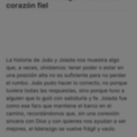
corazón fiel
La historia de Joás y Joiada nos muestra algo
que, a veces, olvidamos: tener poder o estar en
una posición alta no es suficiente para no perder
el rumbo. Joás pudo hacer lo correcto, no porque
tuviera todas las respuestas, sino porque tuvo a
alguien que lo guió con sabiduría y fe. Joiada fue
como ese faro que mantiene el barco en el
camino, recordándonos que, sin una conexión
sincera con Dios y con quienes nos ayudan a ser
mejores, el liderazgo se vuelve frágil y vacío.