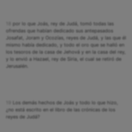
18
por lo que Joás, rey de Judá, tomó todas las
ofrendas que habían dedicado sus antepasados
Josafat, Joram y Ocozías, reyes de Judá, y las que él
mismo había dedicado, y todo el oro que se halló en
los tesoros de la casa de Jehová y en la casa del rey,
y lo envió a Hazael, rey de Siria, el cual se retiró de
Jerusalén.
19
Los demás hechos de Joás y todo lo que hizo,
¿no está escrito en el libro de las crónicas de los
reyes de Judá?