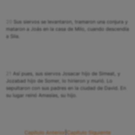
20
Sus siervos se levantaron, tramaron una conjura y
mataron a Joás en la casa de Milo, cuando descendía
a Sila.
21
Así pues, sus siervos Josacar hijo de Simeat, y
Jozabad hijo de Somer, lo hirieron y murió. Lo
sepultaron con sus padres en la ciudad de David. En
su lugar reinó Amasías, su hijo.
Capítulo Anterior
|
Capítulo Siguiente