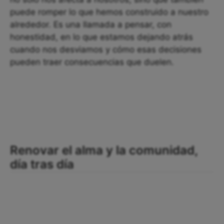
puede romper lo que hemos construido a nuestro
alrededor. Es una llamada a pensar, con
honestidad, en lo que estamos dejando atrás
cuando nos desviamos y cómo esas decisiones
pueden traer consecuencias que duelen.
Renovar el alma y la comunidad,
día tras día