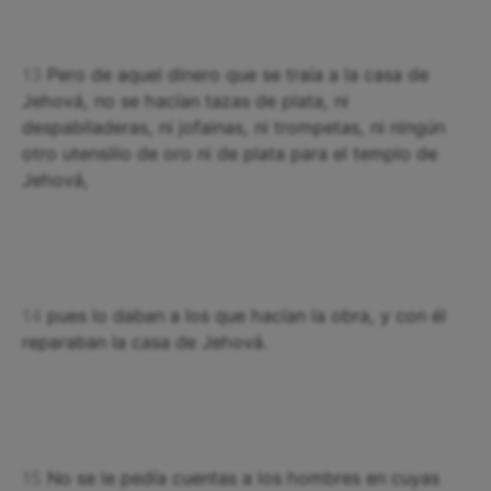
13
Pero de aquel dinero que se traía a la casa de
Jehová, no se hacían tazas de plata, ni
despabiladeras, ni jofainas, ni trompetas, ni ningún
otro utensilio de oro ni de plata para el templo de
Jehová,
14
pues lo daban a los que hacían la obra, y con él
reparaban la casa de Jehová.
15
No se le pedía cuentas a los hombres en cuyas