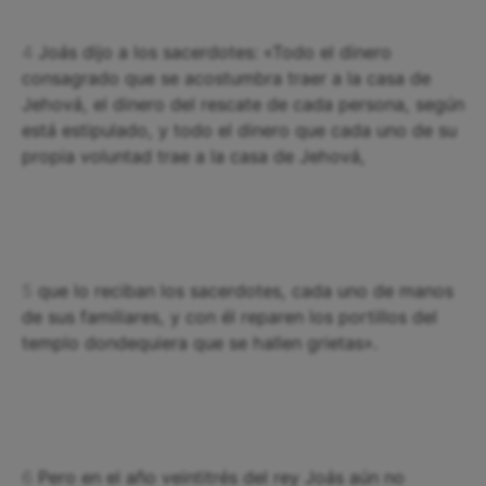
4
Joás dijo a los sacerdotes: «Todo el dinero
consagrado que se acostumbra traer a la casa de
Jehová, el dinero del rescate de cada persona, según
está estipulado, y todo el dinero que cada uno de su
propia voluntad trae a la casa de Jehová,
5
que lo reciban los sacerdotes, cada uno de manos
de sus familiares, y con él reparen los portillos del
templo dondequiera que se hallen grietas».
6
Pero en el año veintitrés del rey Joás aún no