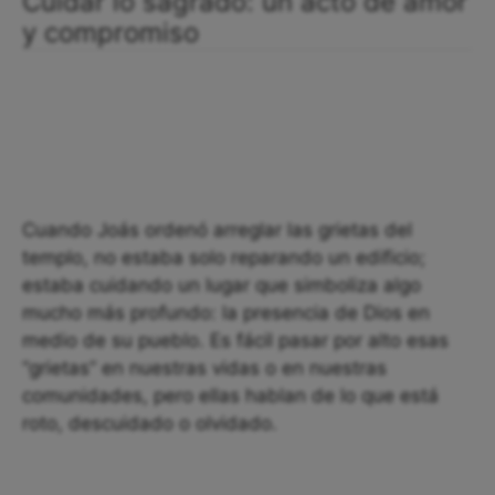
Cuidar lo sagrado: un acto de amor
y compromiso
Cuando Joás ordenó arreglar las grietas del
templo, no estaba solo reparando un edificio;
estaba cuidando un lugar que simboliza algo
mucho más profundo: la presencia de Dios en
medio de su pueblo. Es fácil pasar por alto esas
“grietas” en nuestras vidas o en nuestras
comunidades, pero ellas hablan de lo que está
roto, descuidado o olvidado.