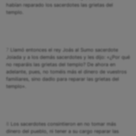
habían reparado los sacerdotes las grietas del
templo.
7
Llamó entonces el rey Joás al Sumo sacerdote
Joiada y a los demás sacerdotes y les dijo: «¿Por qué
no reparáis las grietas del templo? De ahora en
adelante, pues, no toméis más el dinero de vuestros
familiares, sino dadlo para reparar las grietas del
templo».
8
Los sacerdotes consintieron en no tomar más
dinero del pueblo, ni tener a su cargo reparar las