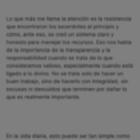
Lo que más me llama la atención es la resistencia
que encontraron los sacerdotes al principio y
cómo, ante eso, se creó un sistema claro y
honesto para manejar los recursos. Eso nos habla
de la importancia de la transparencia y la
responsabilidad cuando se trata de lo que
consideramos valioso, especialmente cuando está
ligado a lo divino. No se trata solo de hacer un
buen trabajo, sino de hacerlo con integridad, sin
excusas ni descuidos que terminen por dañar lo
que es realmente importante.
En la vida diaria, esto puede ser tan simple como