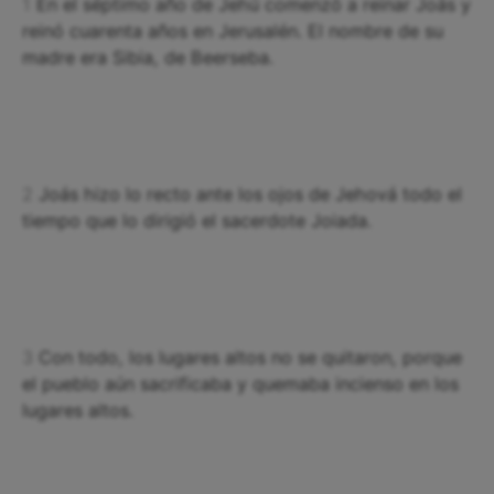
1
En el séptimo año de Jehú comenzó a reinar Joás y
reinó cuarenta años en Jerusalén. El nombre de su
madre era Sibia, de Beerseba.
2
Joás hizo lo recto ante los ojos de Jehová todo el
tiempo que lo dirigió el sacerdote Joiada.
3
Con todo, los lugares altos no se quitaron, porque
el pueblo aún sacrificaba y quemaba incienso en los
lugares altos.