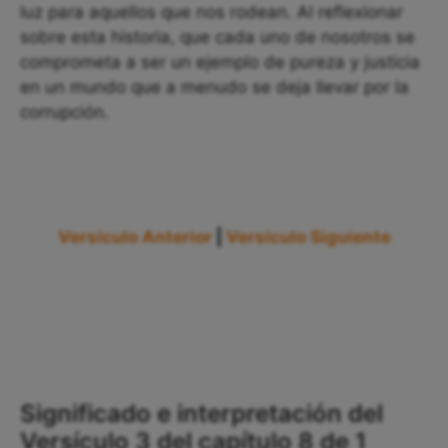
luz para aquellos que nos rodean. Al reflexionar
sobre esta historia, que cada uno de nosotros se
comprometa a ser un ejemplo de pureza y justicia
en un mundo que a menudo se deja llevar por la
corrupción.
Versículo Anterior
|
Versículo Siguiente
Significado e interpretación del
Versículo 3 del capítulo 8 de 1