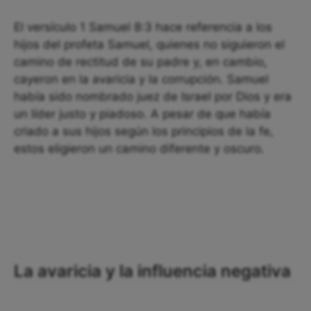
El versículo 1 Samuel 8:3 hace referencia a los
hijos del profeta Samuel, quienes no siguieron el
camino de rectitud de su padre y, en cambio,
cayeron en la avaricia y la corrupción. Samuel
había sido nombrado juez de Israel por Dios y era
un líder justo y piadoso. A pesar de que había
criado a sus hijos según los principios de la fe,
estos eligieron un camino diferente y oscuro.
La avaricia y la influencia negativa