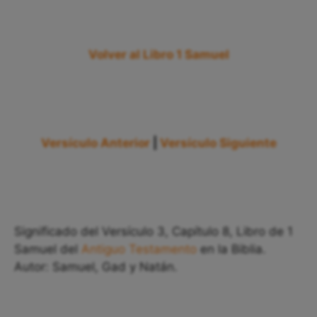
Volver al Libro 1 Samuel
Versículo Anterior
|
Versículo Siguiente
Significado del Versículo 3, Capítulo 8, Libro de 1
Samuel del
Antiguo Testamento
en la Biblia.
Autor: Samuel, Gad y Natán.