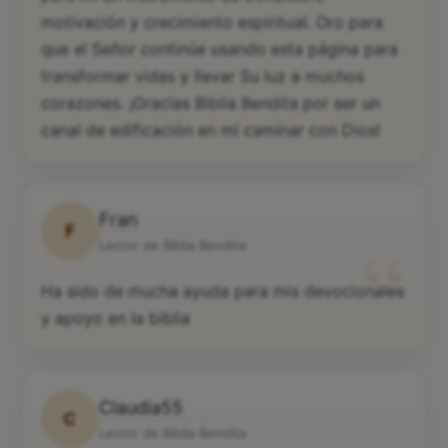
motivación y crecimiento espiritual. Oro para
que el Señor continúe usando esta página para
transformar vidas y llevar Su luz a muchos
corazones. ¡Gracias Biblia Bendita por ser un
canal de edificación en mi caminar con Dios!
Fran
F
“
Lector de Biblia Bendita
Ha sido de mucha ayuda para mis devocionales
y apoyo en la biblia
Claudia55
C
Lector de Biblia Bendita