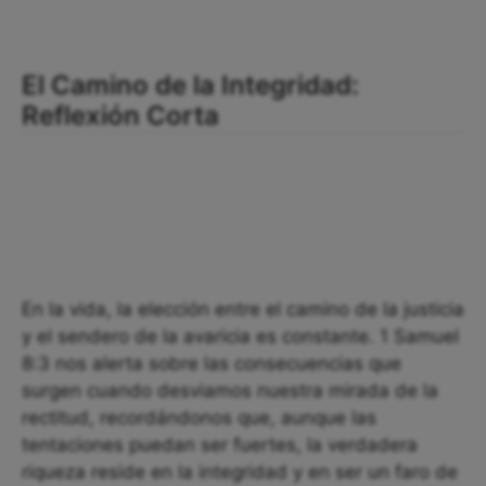
El Camino de la Integridad:
Reflexión Corta
En la vida, la elección entre el camino de la justicia
y el sendero de la avaricia es constante. 1 Samuel
8:3 nos alerta sobre las consecuencias que
surgen cuando desviamos nuestra mirada de la
rectitud, recordándonos que, aunque las
tentaciones puedan ser fuertes, la verdadera
riqueza reside en la integridad y en ser un faro de