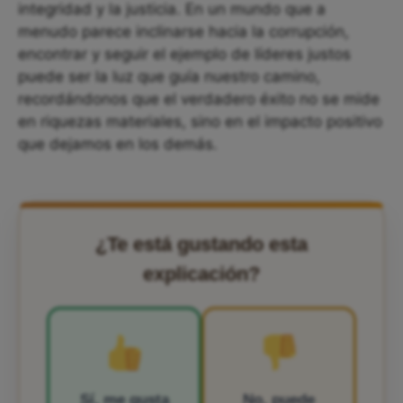
integridad y la justicia. En un mundo que a
menudo parece inclinarse hacia la corrupción,
encontrar y seguir el ejemplo de líderes justos
puede ser la luz que guía nuestro camino,
recordándonos que el verdadero éxito no se mide
en riquezas materiales, sino en el impacto positivo
que dejamos en los demás.
¿Te está gustando esta
explicación?
Sí, me gusta
No, puede