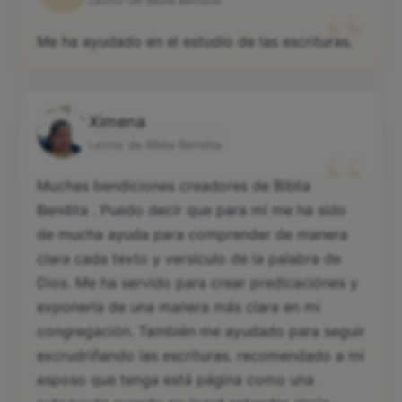
“
Me ha ayudado en el estudio de las escrituras.
Ximena
“
Lector de Biblia Bendita
Muchas bendiciones creadores de Biblia
Bendita . Puedo decir que para mí me ha sido
de mucha ayuda para comprender de manera
clara cada texto y versículo de la palabra de
Dios. Me ha servido para crear predicaciónes y
exponerla de una manera más clara en mi
congregación. También me ayudado para seguir
excrudriñando las escrituras. recomendado a mi
esposo que tenga está página como una