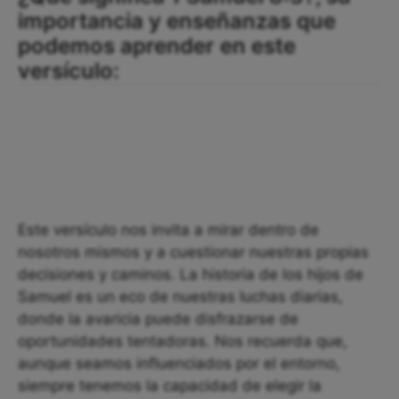
importancia y enseñanzas que
podemos aprender en este
versículo:
Este versículo nos invita a mirar dentro de
nosotros mismos y a cuestionar nuestras propias
decisiones y caminos. La historia de los hijos de
Samuel es un eco de nuestras luchas diarias,
donde la avaricia puede disfrazarse de
oportunidades tentadoras. Nos recuerda que,
aunque seamos influenciados por el entorno,
siempre tenemos la capacidad de elegir la