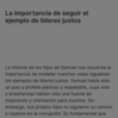
La importancia de seguir el
ejemplo de líderes justos
La historia de los hijos de Samuel nos recuerda la
importancia de modelar nuestras vidas siguiendo
los ejemplos de líderes justos. Samuel había sido
un juez y profeta piadoso y respetable, cuya vida
y enseñanzas habían sido una fuente de
inspiración y orientación para muchos. Sin
embargo, sus propios hijos no siguieron su camino
y cayeron en la corrupción. Es fundamental que