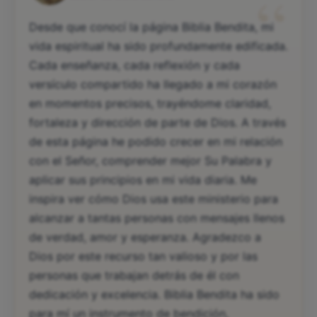
“
Desde que conocí la página Biblia Bendita, mi
vida espiritual ha sido profundamente edificada.
Cada enseñanza, cada reflexión y cada
versículo compartido ha llegado a mi corazón
en momentos precisos, trayéndome claridad,
fortaleza y dirección de parte de Dios. A través
de esta página he podido crecer en mi relación
con el Señor, comprender mejor Su Palabra y
aplicar sus principios en mi vida diaria. Me
inspira ver cómo Dios usa este ministerio para
alcanzar a tantas personas con mensajes llenos
de verdad, amor y esperanza. Agradezco a
Dios por este recurso tan valioso y por las
personas que trabajan detrás de él con
dedicación y excelencia. Biblia Bendita ha sido
para mí un instrumento de bendición,