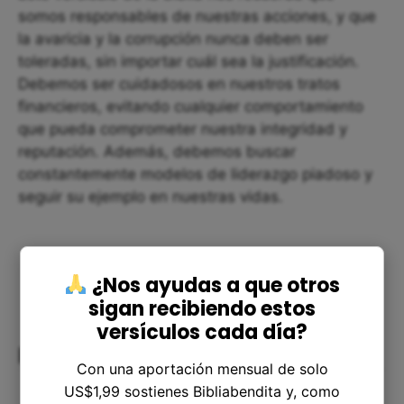
somos responsables de nuestras acciones, y que
la avaricia y la corrupción nunca deben ser
toleradas, sin importar cuál sea la justificación.
Debemos ser cuidadosos en nuestros tratos
financieros, evitando cualquier comportamiento
que pueda comprometer nuestra integridad y
reputación. Además, debemos buscar
constantemente modelos de liderazgo piadoso y
seguir su ejemplo en nuestras vidas.
¿Nos ayudas a que otros
sigan recibiendo estos
versículos cada día?
Reflexión final
Con una aportación mensual de solo
US$1,99 sostienes Bibliabendita y, como