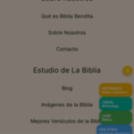
Qué es Biblia Bendita
Sobre Nosotros
Contacto
Estudio de La Biblia
✕
Blog
APÓYANOS
Hazte miembro
CANAL
Imágenes de la Biblia
WhatsApp
CHAT
Bíblico
Mejores Versículos de la Biblia
VER OTRO
versículo aleatorio