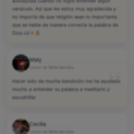
autoayuda cuando no logré entender algún
versículo. Así que les estoy muy agradecida y
no importa de que religión sean lo importante
que se hable de manera correcta la palabra de
Dios
Maly
“
Lector de Biblia Bendita
Hacer sido de mucha bendición me ha ayudado
mucho a entender su palabra a meditarlo y
escudriñar
Cecilia
Lector de Biblia Bendita