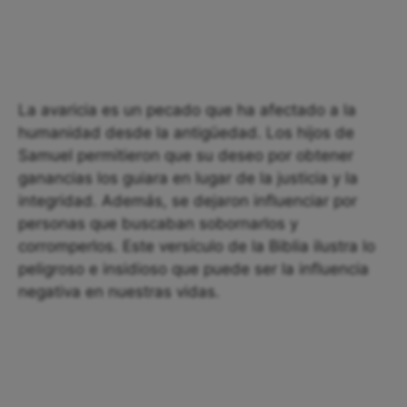
La avaricia es un pecado que ha afectado a la
humanidad desde la antigüedad. Los hijos de
Samuel permitieron que su deseo por obtener
ganancias los guiara en lugar de la justicia y la
integridad. Además, se dejaron influenciar por
personas que buscaban sobornarlos y
corromperlos. Este versículo de la Biblia ilustra lo
peligroso e insidioso que puede ser la influencia
negativa en nuestras vidas.