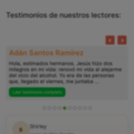
Testimonios de nuestros lectores:
Adán Santos Ramírez
Hola, estimados hermanos. Jesús hizo dos
milagros en mi vida: renovó mi vida al alejarme
del vicio del alcohol. Yo era de las personas
que, llegado el viernes, me juntaba ...
Leer testimonio completo
Shirley
S
Lector de Biblia Bendita