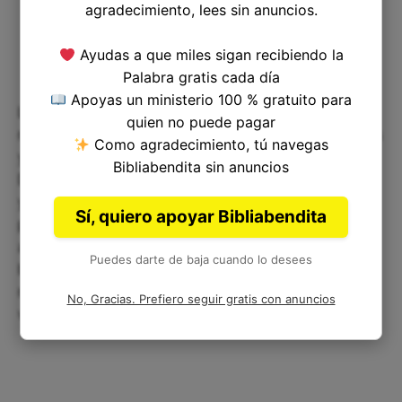
agradecimiento, lees sin anuncios.
Ayudas a que miles sigan recibiendo la
Palabra gratis cada día
Apoyas un ministerio 100 % gratuito para
La historia de los hijos de Samuel es un
quien no puede pagar
recordatorio poderoso de que nuestras decisiones
Como agradecimiento, tú navegas
y acciones tienen consecuencias importantes.
Bibliabendita sin anuncios
Debemos elegir con cuidado nuestras influencias
y modelar nuestras vidas a través de líderes
Sí, quiero apoyar Bibliabendita
piadosos, en lugar de ser arrastrados por la
avaricia y la corrupción. Que este versículo de la
Puedes darte de baja cuando lo desees
biblia nos sirva como un llamado a la reflexión y
nos guíe en nuestro camino hacia la rectitud y la
No, Gracias. Prefiero seguir gratis con anuncios
vida piadosa.