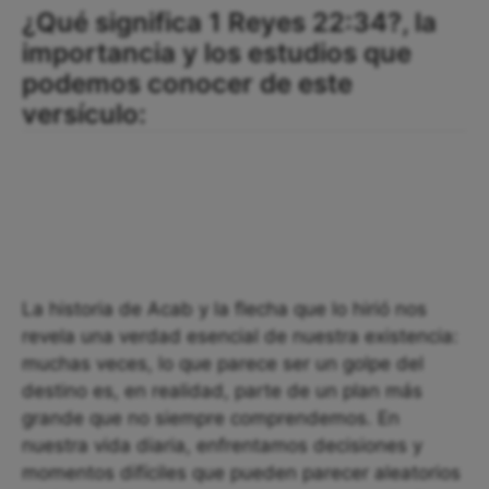
¿Qué significa 1 Reyes 22:34?, la
importancia y los estudios que
podemos conocer de este
versículo:
La historia de Acab y la flecha que lo hirió nos
revela una verdad esencial de nuestra existencia:
muchas veces, lo que parece ser un golpe del
destino es, en realidad, parte de un plan más
grande que no siempre comprendemos. En
nuestra vida diaria, enfrentamos decisiones y
momentos difíciles que pueden parecer aleatorios