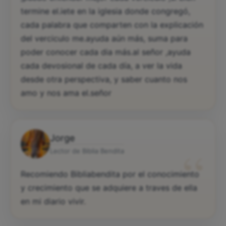
termine el.iete en la iglesia donde congregó,
cada palabra que comparten con la explicación
del verciculo me.ayuda aún más, suma para
poder conocer cada dia más.al señor ,ayuda
cada devosional de cada día, a ver la vida
desde otra perspectiva, y saber cuanto nos
amo y nos ama el.señor
Jorge
“
Lector de Biblia Bendita
Recomiendo Bibliabendita por el conocimiento
y crecimiento que se adquiere a traves de ella
en mi diario vivir.