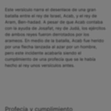
Este versículo narra el desenlace de una gran
batalla entre el rey de Israel, Acab, y el rey de
Aram, Ben-hadad. A pesar de que Acab contaba
con la ayuda de Josafat, rey de Judá, los ejércitos
de ambos reyes fueron derrotados por los
arameos. En medio de la batalla, Acab fue herido
por una flecha lanzada al azar por un hombre,
pero este incidente acabaría siendo el
cumplimiento de una profecía que se le había
hecho al rey unos versículos antes.
Profecía y cumplimiento