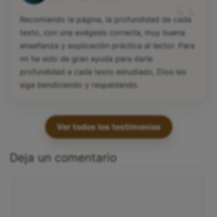
“
Recomiendo la página, la profundidad de cada
texto, con una exégesis correcta, muy buena
enseñanza y explicación práctica al lector. Para
mi ha sido de gran ayuda para darle
profundidad a cada texto estudiado, Dios les
siga bendiciendo y respaldando.
Ver todos los testimonios
Deja un comentario
Comentario