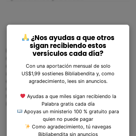
¿Nos ayudas a que otros
sigan recibiendo estos
Podemos aplicar el versículo 1 Reyes 22:34 en
versículos cada día?
nuestra vida diaria al recordar que Dios está en
Con una aportación mensual de solo
control de todas las situaciones. Cuando
US$1,99 sostienes Bibliabendita y, como
atravesamos tiempos difíciles o nos encontramos
agradecimiento, lees sin anuncios.
en situaciones que parecen fuera de nuestro
control, podemos confiar en que Dios está
Ayudas a que miles sigan recibiendo la
trabajando todo para nuestro bien (Romanos
Palabra gratis cada día
8:28).
Apoyas un ministerio 100 % gratuito para
quien no puede pagar
Como agradecimiento, tú navegas
Bibliabendita sin anuncios