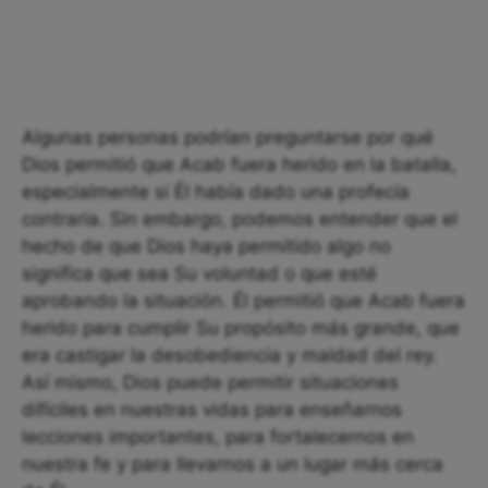
Algunas personas podrían preguntarse por qué
Dios permitió que Acab fuera herido en la batalla,
especialmente si Él había dado una profecía
contraria. Sin embargo, podemos entender que el
hecho de que Dios haya permitido algo no
significa que sea Su voluntad o que esté
aprobando la situación. Él permitió que Acab fuera
herido para cumplir Su propósito más grande, que
era castigar la desobediencia y maldad del rey.
Así mismo, Dios puede permitir situaciones
difíciles en nuestras vidas para enseñarnos
lecciones importantes, para fortalecernos en
nuestra fe y para llevarnos a un lugar más cerca