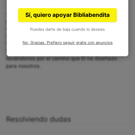
También es importante escuchar la voz de Dios y
seguir Sus mandatos, incluso cuando no son
Sí, quiero apoyar Bibliabendita
populares o fáciles. Podemos buscar la dirección
de Dios en oración y meditación en la Palabra de
Puedes darte de baja cuando lo desees
Dios, y estar dispuestos a seguir Su voluntad en
No, Gracias. Prefiero seguir gratis con anuncios
todas las áreas de nuestra vida. Así, podremos
ver Su mano guiando nuestras decisiones y
llevándonos por el camino que Él ha diseñado
para nosotros.
Resolviendo dudas