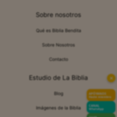
Sobre nosotros
Qué es Biblia Bendita
Sobre Nosotros
Contacto
Estudio de La Biblia
✕
Blog
APÓYANOS
Hazte miembro
CANAL
Imágenes de la Biblia
WhatsApp