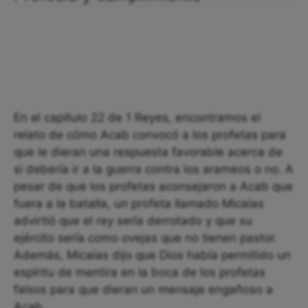
En el capítulo 22 de 1 Reyes, encontramos el
relato de cómo Acab convocó a los profetas para
que le dieran una respuesta favorable acerca de
si debería ir a la guerra contra los arameos o no. A
pesar de que los profetas aconsejaron a Acab que
fuera a la batalla, un profeta llamado Micaías
advirtió que el rey sería derrotado y que su
ejército sería como ovejas que no tienen pastor.
Además, Micaías dijo que Dios había permitido un
espíritu de mentira en la boca de los profetas
falsos para que dieran un mensaje engañoso a
Acab.