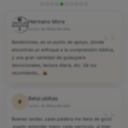
Hermano More
“
Lector de Biblia Bendita
Bendiciones, es un punto de apoyo, dónde
encontrás un enfoque a la comprensión bíblica,
y una gran variedad de guías;para
devocionales, lectura diaria, etc. Sé los
recomiendo...
Betsi.oblitas
B
“
Lector de Biblia Bendita
Buenas tardes ,cada palabra me llena de gozó
,puedo entender mejor cada verciculo ,si bien