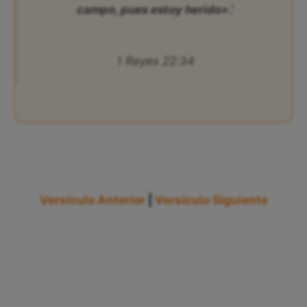
campo, pues estoy herido».’
1 Reyes 22:34
Versículo Anterior
|
Versículo Siguiente