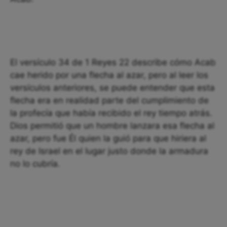
El versículo 34 de 1 Reyes 22 describe cómo Acab
cae herido por una flecha al azar, pero al leer los
versículos anteriores, se puede entender que esta
flecha era en realidad parte del cumplimiento de
la profecía que había recibido el rey tiempo atrás.
Dios permitió que un hombre lanzara esa flecha al
azar, pero fue Él quien la guió para que hiriera al
rey de Israel en el lugar justo donde la armadura
no lo cubría.