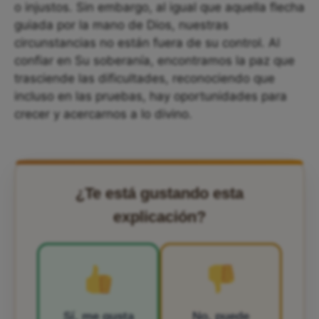
o injustos. Sin embargo, al igual que aquella flecha
guiada por la mano de Dios, nuestras
circunstancias no están fuera de su control. Al
confiar en Su soberanía, encontramos la paz que
trasciende las dificultades, reconociendo que
incluso en las pruebas, hay oportunidades para
crecer y acercarnos a lo divino.
¿Te está gustando esta
explicación?
Sí, me gusta
No, puede