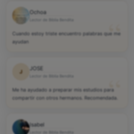
Ochoa
“
Lector de Biblia Bendita
Cuando estoy triste encuentro palabras que me
ayudan
JOSE
J
“
Lector de Biblia Bendita
Me ha ayudado a preparar mis estudios para
compartir con otros hermanos. Recomendada.
Isabel
Lector de Biblia Bendita