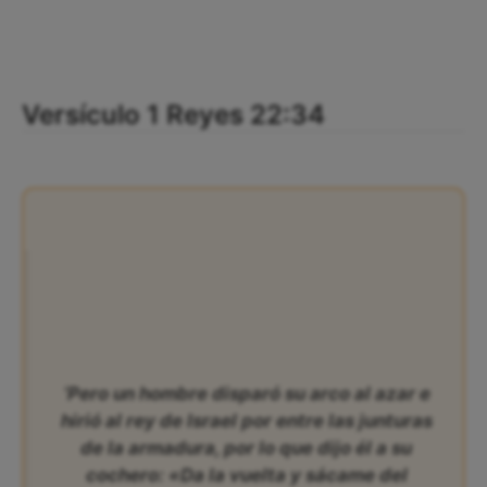
Versículo 1 Reyes 22:34
‘Pero un hombre disparó su arco al azar e
hirió al rey de Israel por entre las junturas
de la armadura, por lo que dijo él a su
cochero: «Da la vuelta y sácame del