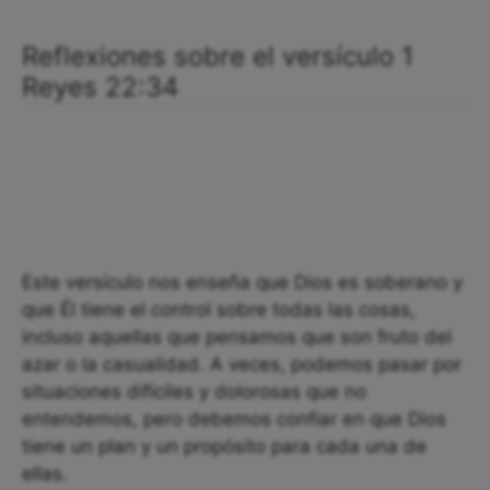
Reflexiones sobre el versículo 1
Reyes 22:34
Este versículo nos enseña que Dios es soberano y
que Él tiene el control sobre todas las cosas,
incluso aquellas que pensamos que son fruto del
azar o la casualidad. A veces, podemos pasar por
situaciones difíciles y dolorosas que no
entendemos, pero debemos confiar en que Dios
tiene un plan y un propósito para cada una de
ellas.