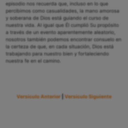
episodio nos recuerda que, incluso en lo que
percibimos como casualidades, la mano amorosa
y soberana de Dios está guiando el curso de
nuestra vida. Al igual que Él cumplió Su propósito
a través de un evento aparentemente aleatorio,
nosotros también podemos encontrar consuelo en
la certeza de que, en cada situación, Dios está
trabajando para nuestro bien y fortaleciendo
nuestra fe en el camino.
Versículo Anterior
|
Versículo Siguiente