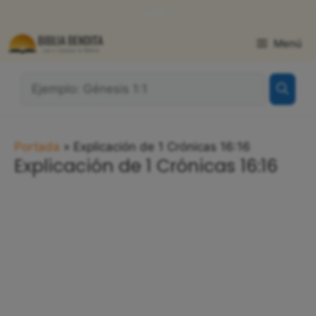
Saltar
WhatsApp
Facebook
X
al
contenido
Menú
¿Qué
Buscas?:
Portada
»
Explicación de 1 Crónicas 16:16
Explicación de 1 Crónicas 16:16