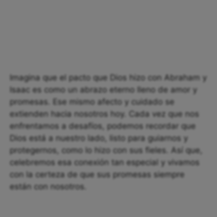
Imagina que el pacto que Dios hizo con Abraham y
Isaac es como un abrazo eterno lleno de amor y
promesas. Ese mismo afecto y cuidado se
extienden hacia nosotros hoy. Cada vez que nos
enfrentamos a desafíos, podemos recordar que
Dios está a nuestro lado, listo para guiarnos y
protegernos, como lo hizo con sus fieles. Así que,
celebremos esa conexión tan especial y vivamos
con la certeza de que sus promesas siempre
están con nosotros.