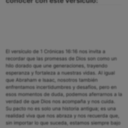
conocer con este versículo:
El versículo de 1 Crónicas 16:16 nos invita a
recordar que las promesas de Dios son como un
hilo dorado que une generaciones, trayendo
esperanza y fortaleza a nuestras vidas. Al igual
que Abraham e Isaac, nosotros también
enfrentamos incertidumbres y desafíos, pero en
esos momentos de duda, podemos aferrarnos a la
verdad de que Dios nos acompaña y nos cuida.
Su pacto no es solo una historia antigua; es una
realidad viva que nos abraza y nos recuerda que,
sin importar lo que suceda, estamos siempre bajo