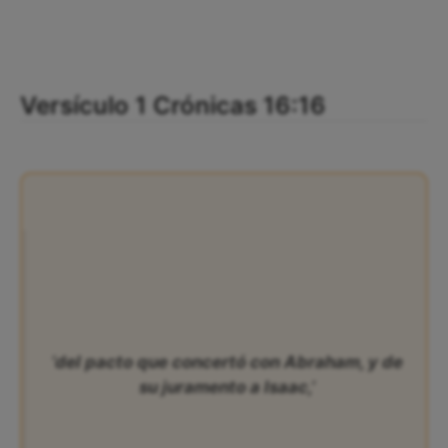
Versículo 1 Crónicas 16:16
‘del pacto que concertó con Abraham, y de
su juramento a Isaac,’