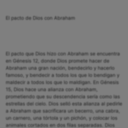
El pacto de Dios con Abraham
El pacto que Dios hizo con Abraham se encuentra
en Génesis 12, donde Dios promete hacer de
Abraham una gran nación, bendecirlo y hacerlo
famoso, y bendecir a todos los que lo bendigan y
maldecir a todos los que lo maldigan. En Génesis
15, Dios hace una alianza con Abraham,
prometiendo que su descendencia sería como las
estrellas del cielo. Dios selló esta alianza al pedirle
a Abraham que sacrificara un becerro, una cabra,
un carnero, una tórtola y un pichón, y colocar los
animales cortados en dos filas separadas. Dios