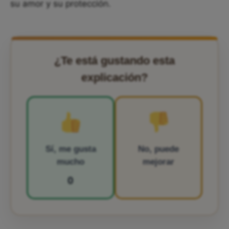
su amor y su protección.
¿Te está gustando esta
explicación?
Sí, me gusta
No, puede
mucho
mejorar
0