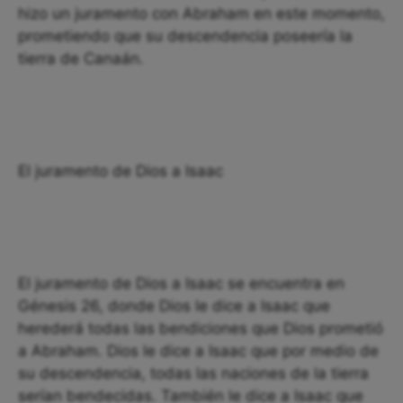
hizo un juramento con Abraham en este momento,
prometiendo que su descendencia poseería la
tierra de Canaán.
El juramento de Dios a Isaac
El juramento de Dios a Isaac se encuentra en
Génesis 26, donde Dios le dice a Isaac que
herederá todas las bendiciones que Dios prometió
a Abraham. Dios le dice a Isaac que por medio de
su descendencia, todas las naciones de la tierra
serían bendecidas. También le dice a Isaac que