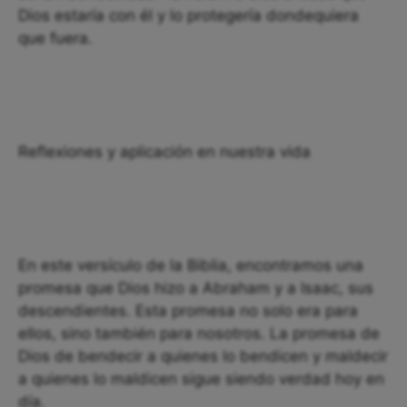
Dios estaría con él y lo protegería dondequiera
que fuera.
Reflexiones y aplicación en nuestra vida
En este versículo de la Biblia, encontramos una
promesa que Dios hizo a Abraham y a Isaac, sus
descendientes. Esta promesa no solo era para
ellos, sino también para nosotros. La promesa de
Dios de bendecir a quienes lo bendicen y maldecir
a quienes lo maldicen sigue siendo verdad hoy en
día.