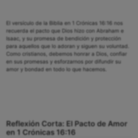
El versículo de la Biblia en 1 Crónicas 16:16 nos
recuerda el pacto que Dios hizo con Abraham e
Isaac, y su promesa de bendición y protección
para aquellos que lo adoran y siguen su voluntad.
Como cristianos, debemos honrar a Dios, confiar
en sus promesas y esforzarnos por difundir su
amor y bondad en todo lo que hacemos.
Reflexión Corta: El Pacto de Amor
en 1 Crónicas 16:16