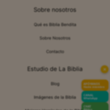
Sobre nosotros
Qué es Biblia Bendita
Sobre Nosotros
Contacto
Estudio de La Biblia
✕
Blog
APÓYANOS
Hazte miembro
CANAL
Imágenes de la Biblia
WhatsApp
CHAT
Bíblico