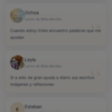
Ochoa
“
Lector de Biblia Bendita
Cuando estoy triste encuentro palabras que me
ayudan
Leyla
“
Lector de Biblia Bendita
Si a sido de gran ayuda a diario sus escritos
imágenes y reflexiones
Esteban
E