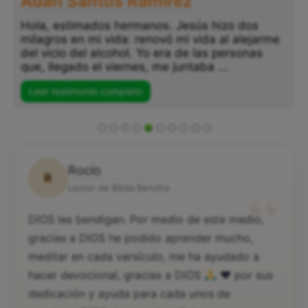
Adán Santos Ramírez
Hola, estimados hermanos. Jesús hizo dos
milagros en mi vida: renovó mi vida al alejarme
del vicio del alcohol. Yo era de las personas
que, llegado el viernes, me juntaba ...
Leer testimonio completo
Rocío
R
“
Lector de Biblia Bendita
DIOS les bendigan. Por medio de este medio,
gracias a DIOS he podido aprender mucho,
meditar en cada versículo, me ha ayudado a
hacer devocional, gracias a DIOS
♥️
por sus
dedicación y ayuda para cada unos de