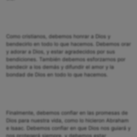
Como cristianos, debemos honrar a Dios y
bendecirlo en todo lo que hacemos. Debemos orar
y adorar a Dios, y estar agradecidos por sus
bendiciones. También debemos esforzarnos por
bendecir a los demás y difundir el amor y la
bondad de Dios en todo lo que hacemos.
Finalmente, debemos confiar en las promesas de
Dios para nuestra vida, como lo hicieron Abraham
e Isaac. Debemos confiar en que Dios nos guiará y
nos protegerá siempre, y debemos estar