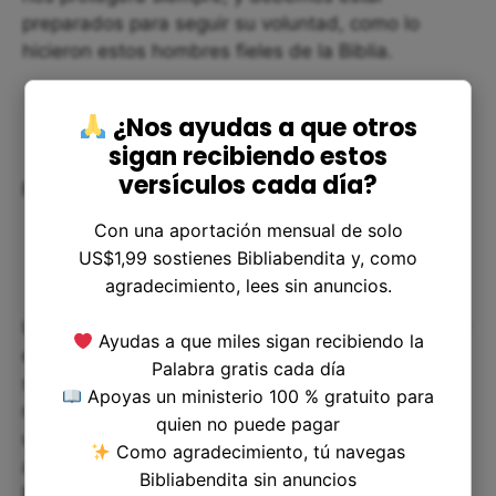
preparados para seguir su voluntad, como lo
hicieron estos hombres fieles de la Biblia.
¿Nos ayudas a que otros
sigan recibiendo estos
versículos cada día?
Resolución de dudas
Con una aportación mensual de solo
US$1,99 sostienes Bibliabendita y, como
agradecimiento, lees sin anuncios.
Una pregunta que algunas personas pueden tener
Ayudas a que miles sigan recibiendo la
es: ¿por qué los hechos del Antiguo Testamento
Palabra gratis cada día
son relevantes para nosotros hoy en día? La
Apoyas un ministerio 100 % gratuito para
respuesta es que aunque vivimos en un tiempo y
quien no puede pagar
una cultura diferentes, las promesas de Dios y su
Como agradecimiento, tú navegas
amor por nosotros siguen siendo las mismas. La
Bibliabendita sin anuncios
Biblia es un libro de enseñanza y sabiduría que