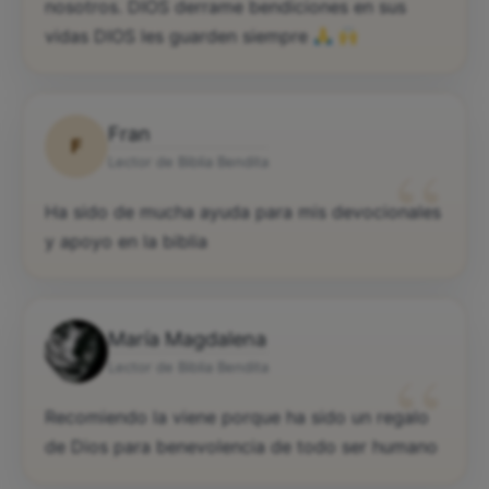
nosotros. DIOS derrame bendiciones en sus
vidas DIOS les guarden siempre
Fran
F
“
Lector de Biblia Bendita
Ha sido de mucha ayuda para mis devocionales
y apoyo en la biblia
María Magdalena
“
Lector de Biblia Bendita
Recomiendo la viene porque ha sido un regalo
de Dios para benevolencia de todo ser humano