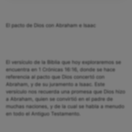
El pacto de Dios con Abraham e Isaac
El versículo de la Biblia que hoy exploraremos se
encuentra en 1 Crónicas 16:16, donde se hace
referencia al pacto que Dios concertó con
Abraham, y de su juramento a Isaac. Este
versículo nos recuerda una promesa que Dios hizo
a Abraham, quien se convirtió en el padre de
muchas naciones, y de la cual se habla a menudo
en todo el Antiguo Testamento.