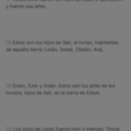
y fueron sus jefes.
18
Estos son los hijos de Seir, el horeo, habitantes
de aquella tierra: Lotán, Sobal, Zibeón, Aná,
19
Disón, Ezer y Disán. Estos son los jefes de los
horeos, hijos de Seir, en la tierra de Edom.
20
Los hijos de Lotán fueron Hori y Hemam. Timna