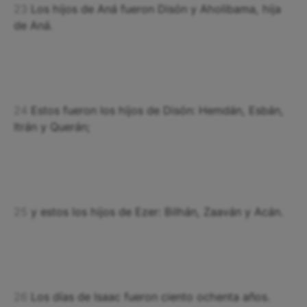
23
Los hijos de Aná fueron Disón y Aholibama, hija
de Aná.
24
Estos fueron los hijos de Disón: Hemdán, Esbán,
Itrán y Querán;
25
y estos los hijos de Ezer: Bilhán, Zaaván y Acán.
26
Los días de Isaac fueron ciento ochenta años.