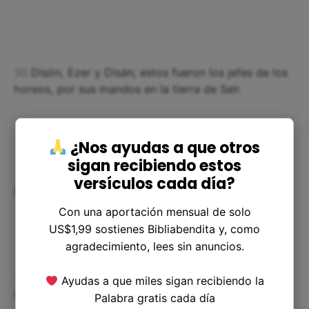
30
Disón, Ezer y Disán; estos fueron los jefes de los
horeos, por sus mandos en la tierra de Seir.
¿Nos ayudas a que otros
sigan recibiendo estos
31
Estos fueron los reyes que reinaron en la tierra de
versículos cada día?
Edom antes que tuvieran rey los hijos de Israel:
Con una aportación mensual de solo
US$1,99 sostienes Bibliabendita y, como
agradecimiento, lees sin anuncios.
32
Bela hijo de Beor, reinó en Edom, y el nombre de
Ayudas a que miles sigan recibiendo la
su ciudad fue Dinaba.
Palabra gratis cada día