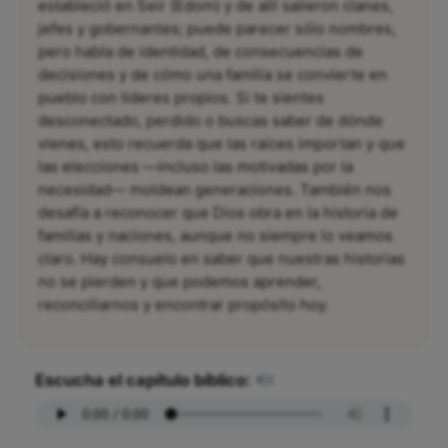
estableció en Seir (Edom) y de allí salieron clanes,
jefes y gobernantes; puede parecer sólo nombres,
pero habla de identidad, de consecuencias de
decisiones y de cómo una familia se convierte en
pueblo con líderes propios. Si te sientes
desconectado, perdido o buscas saber de dónde
vienes, esto recuerda que las raíces importan y que
las elecciones —incluso las motivadas por la
necesidad— moldean generaciones. También nos
desafía a reconocer que Dios obra en la historia de
familias y naciones, aunque no siempre lo veamos
claro. Hay consuelo en saber que nuestras historias
no se pierden y que podemos aprender,
reconciliarnos y encontrar propósito hoy.
Escucha el capítulo bíblico: