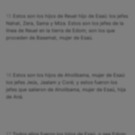
15
Estos son los hijos de Reuel hijo de Esaú: los jefes
Nahat, Zera, Sama y Miza. Estos son los jefes de la
línea de Reuel en la tierra de Edom; son los que
proceden de Basemat, mujer de Esaú.
16
Estos son los hijos de Aholibama, mujer de Esaú:
los jefes Jeús, Jaalam y Coré; y estos fueron los
jefes que salieron de Aholibama, mujer de Esaú, hija
de Aná.
17
Todos ellos fueron los hijos de Esaú, o sea Edom;