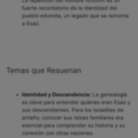
La repetición del nombre «Edom» es un
fuerte recordatorio de la identidad del
pueblo edomita, un legado que se remonta
a Esaú.
Temas que Resuenan
Identidad y Descendencia:
La genealogía
es clave para entender quiénes eran Esaú y
sus descendientes. Para los israelitas de
antaño, conocer sus raíces familiares era
esencial para comprender su historia y su
conexión con otras naciones.