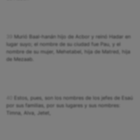
39
Murió Baal-hanán hijo de Acbor y reinó Hadar en
lugar suyo; el nombre de su ciudad fue Pau, y el
nombre de su mujer, Mehetabel, hija de Matred, hija
de Mezaab.
40
Estos, pues, son los nombres de los jefes de Esaú
por sus familias, por sus lugares y sus nombres:
Timna, Alva, Jetet,