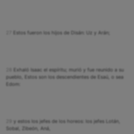
27
Estos fueron los hijos de Disán: Uz y Arán;
28
Exhaló Isaac el espíritu; murió y fue reunido a su
pueblo, Estos son los descendientes de Esaú, o sea
Edom:
29
y estos los jefes de los horeos: los jefes Lotán,
Sobal, Zibeón, Aná,