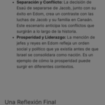
Separación y Conflicto:
La decisión de
Esaú de separarse de Jacob, junto con su
éxito en Edom, crea un contraste con las
luchas de Jacob y su familia en Canaán.
Este escenario anticipa los conflictos que
surgirán a lo largo de la historia.
Prosperidad y Liderazgo:
La mención de
jefes y reyes en Edom refleja un orden
social y político que ya existía antes de que
Israel se consolidara como nación. Es un
ejemplo de cómo la prosperidad puede
surgir en diferentes contextos.
Una Reflexión Final