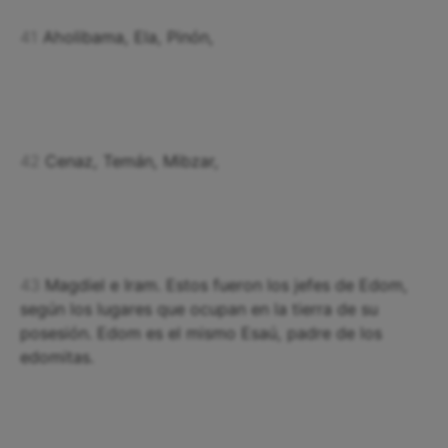
41
Aholibama, Ela, Pinón,
42
Cenaz, Temán, Mibzar,
43
Magdiel e Iram. Estos fueron los jefes de Edom,
según los lugares que ocupan en la tierra de su
posesión. Edom es el mismo Esaú, padre de los
edomitas.