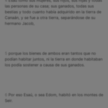
4
Esaú tomó sus mujeres, sus hijos, sus hijas y todas
las personas de su casa; sus ganados, todas sus
bestias y todo cuanto había adquirido en la tierra de
Canaán, y se fue a otra tierra, separándose de su
hermano Jacob,
5
porque los bienes de ambos eran tantos que no
podían habitar juntos, ni la tierra en donde habitaban
los podía sostener a causa de sus ganados.
6
Por eso Esaú, o sea Edom, habitó en los montes de
Seir.