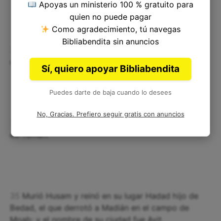
Apoyas un ministerio 100 % gratuito para
quien no puede pagar
Como agradecimiento, tú navegas
Bibliabendita sin anuncios
33
Murió Bela y reinó en su lugar Jobab hijo de Zera,
de Bosra.
Sí, quiero apoyar Bibliabendita
Puedes darte de baja cuando lo desees
No, Gracias. Prefiero seguir gratis con anuncios
34
Murió Jobab y en su lugar reinó Husam, de tierra
de Temán.
35
Murió Husam y reinó en su lugar Hadad hijo de
Bedad, el que derrotó a Madián en el campo de
Moab; y el nombre de su ciudad fue Avit.