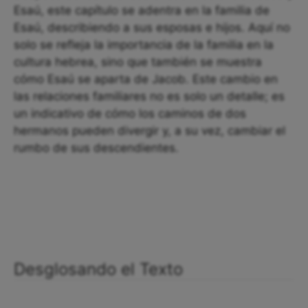
Esaú, este capítulo se adentra en la familia de
Esaú, describiendo a sus esposas e hijos. Aquí no
solo se refleja la importancia de la familia en la
cultura hebrea, sino que también se muestra
cómo Esaú se aparta de Jacob. Este cambio en
las relaciones familiares no es solo un detalle; es
un indicativo de cómo los caminos de dos
hermanos pueden divergir y, a su vez, cambiar el
rumbo de sus descendientes.
Desglosando el Texto