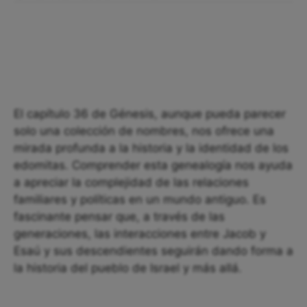
El capítulo 36 de Génesis, aunque pueda parecer
solo una colección de nombres, nos ofrece una
mirada profunda a la historia y la identidad de los
edomitas. Comprender esta genealogía nos ayuda
a apreciar la complejidad de las relaciones
familiares y políticas en un mundo antiguo. Es
fascinante pensar que, a través de las
generaciones, las interacciones entre Jacob y
Esaú y sus descendientes seguirán dando forma a
la historia del pueblo de Israel y más allá.