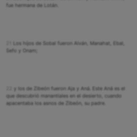
fue hermana de Lotán.
21
Los hijos de Sobal fueron Alván, Manahat, Ebal,
Sefo y Onam;
22
y los de Zibeón fueron Aja y Aná. Este Aná es el
que descubrió manantiales en el desierto, cuando
apacentaba los asnos de Zibeón, su padre.