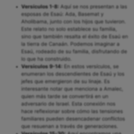
Versículos 1-8:
Aquí se nos presentan a las
esposas de Esaú: Ada, Basemat y
Aholibama, junto con los hijos que tuvieron.
Este relato no solo establece su familia,
sino que también resalta el éxito de Esaú en
la tierra de Canaán. Podemos imaginar a
Esaú, rodeado de su familia, disfrutando de
lo que ha construido.
Versículos 9-14:
En estos versículos, se
enumeran los descendientes de Esaú y los
jefes que emergieron de su linaje. Es
interesante notar que menciona a Amalec,
quien más tarde se convertirá en un
adversario de Israel. Esta conexión nos
hace reflexionar sobre cómo las tensiones
familiares pueden desencadenar conflictos
que resuenan a través de generaciones.
Versículos 15-30:
Aquí encontramos una