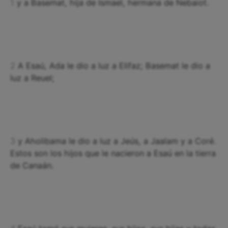
1
y a Basemat, hija de Ismael, hermana de Nebaiot.
2
A Esaú, Ada le dio a luz a Elifaz; Basemat le dio a
luz a Reuel;
3
y Aholibama le dio a luz a Jeús, a Jaalam y a Coré.
Estos son los hijos que le nacieron a Esaú en la tierra
de Canaán.