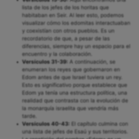
lista de los jefes de los horitas que
habitaban en Seir. Al leer esto, podemos
visualizar cómo los edomitas interactuaban
y coexistían con otros pueblos. Es un
recordatorio de que, a pesar de las
diferencias, siempre hay un espacio para el
encuentro y la colaboración.
Versículos 31-39:
A continuación, se
enumeran los reyes que gobernaron en
Edom antes de que Israel tuviera un rey.
Esto es significativo porque establece que
Edom ya tenía una estructura política, una
realidad que contrasta con la evolución de
la monarquía israelita que vendría más
tarde.
Versículos 40-43:
El capítulo culmina con
una lista de jefes de Esaú y sus territorios.