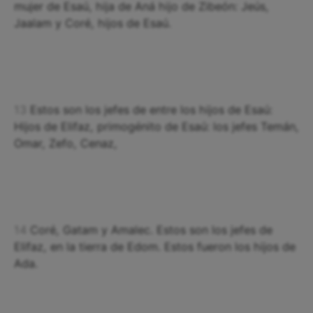
mujer de Esaú, hija de Aná hijo de Zibeón: Jeús,
Jaalam y Coré, hijos de Esaú.
13
Estos son los jefes de entre los hijos de Esaú:
Hijos de Elifaz, primogénito de Esaú: los jefes Temán,
Omar, Zefo, Cenaz,
14
Coré, Gatam y Amalec. Estos son los jefes de
Elifaz, en la tierra de Edom. Estos fueron los hijos de
Ada.