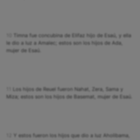
10
Timna fue concubina de Elifaz hijo de Esaú, y ella
le dio a luz a Amalec; estos son los hijos de Ada,
mujer de Esaú.
11
Los hijos de Reuel fueron Nahat, Zera, Sama y
Miza; estos son los hijos de Basemat, mujer de Esaú.
12
Y estos fueron los hijos que dio a luz Aholibama,