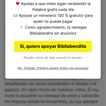
Ayudas a que miles sigan recibiendo la
Palabra gratis cada día
Apoyas un ministerio 100 % gratuito para
quien no puede pagar
Como agradecimiento, tú navegas
La Enseñanza de Jesús: Reflexión
Bibliabendita sin anuncios
Corta para Tu Corazón
Sí, quiero apoyar Bibliabendita
Puedes darte de baja cuando lo desees
No, Gracias. Prefiero seguir gratis con anuncios
Al meditar en Juan 6:59, recuerda que las
enseñanzas de Jesús trascienden el tiempo y el
espacio. En cada rincón de nuestras vidas, Él nos
invita a escuchar su mensaje de amor y salvación.
No importa dónde te encuentres, su voz siempre