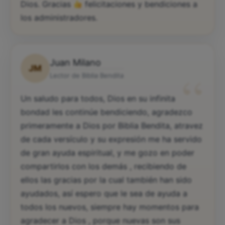
Dios. Gracias
felicitaciones y bendiciones a
los administradores.
Juan Milano
JM
“
Lector de Biblia Bendita
Un saludo para todos, Dios en su infinita
bondad les continúe bendiciendo, agradezco
primeramente a Dios por Biblia Bendita, atravez
de cada versículo y su expresión me ha servido
de gran ayuda espiritual, y me gozo en poder
compartirlos con los demás , recibiendo de
ellos las gracias por la cual también han sido
ayudados, así espero que le sea de ayuda a
todos los nuevos, siempre hay momentos para
agradecer a Dios , porque nuevas son sus