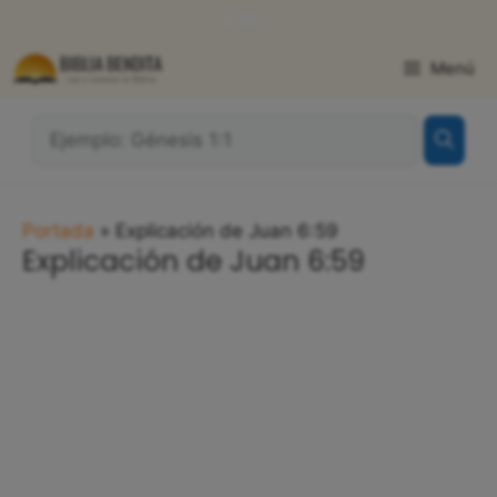
Saltar
WhatsApp
Facebook
X
al
contenido
Menú
¿Qué
Buscas?:
Portada
»
Explicación de Juan 6:59
Explicación de Juan 6:59