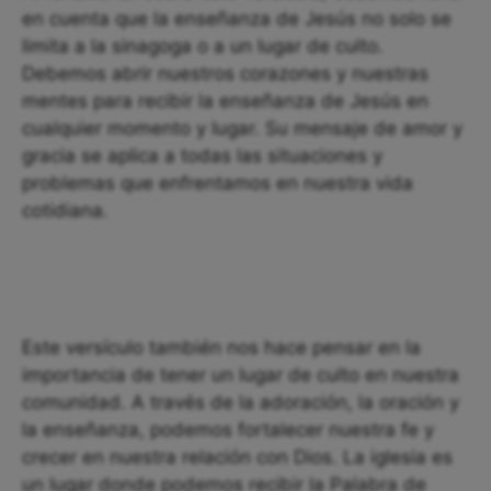
en cuenta que la enseñanza de Jesús no solo se
limita a la sinagoga o a un lugar de culto.
Debemos abrir nuestros corazones y nuestras
mentes para recibir la enseñanza de Jesús en
cualquier momento y lugar. Su mensaje de amor y
gracia se aplica a todas las situaciones y
problemas que enfrentamos en nuestra vida
cotidiana.
Este versículo también nos hace pensar en la
importancia de tener un lugar de culto en nuestra
comunidad. A través de la adoración, la oración y
la enseñanza, podemos fortalecer nuestra fe y
crecer en nuestra relación con Dios. La iglesia es
un lugar donde podemos recibir la Palabra de