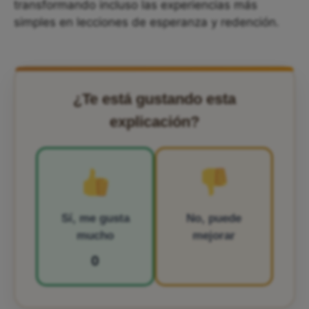
transformando incluso las experiencias más
simples en lecciones de esperanza y redención.
¿Te está gustando esta
explicación?
Sí, me gusta
No, puede
mucho
mejorar
0