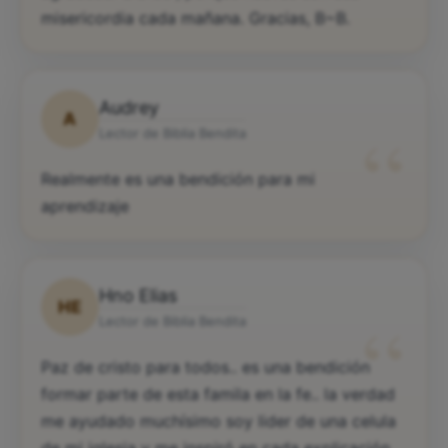
misericordia cada mañana. Gracias, B~B.
Audrey
A
“
Lector de Biblia Bendita
Realmente es una bendición para mi
aprendizaje
Hno Elias
HE
“
Lector de Biblia Bendita
Paz de cristo para todos.. es una bendición
formar parte de esta famila en la fe.. la verdad
me ayudado muchísimo soy lider de una celula