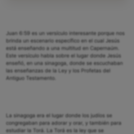
Juan 6:59 es un versículo interesante porque nos
brinda un escenario específico en el cual Jesús
está enseñando a una multitud en Capernaúm.
Este versículo habla sobre el lugar donde Jesús
enseñó, en una sinagoga, donde se escuchaban
las enseñanzas de la Ley y los Profetas del
Antiguo Testamento.
La sinagoga era el lugar donde los judíos se
congregaban para adorar y orar, y también para
estudiar la Torá. La Torá es la ley que se