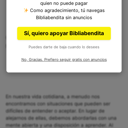
quien no puede pagar
Como agradecimiento, tú navegas
Bibliabendita sin anuncios
Sí, quiero apoyar Bibliabendita
Cómo podemos aplicar Juan 6:60 a
nuestra vida
Puedes darte de baja cuando lo desees
No, Gracias. Prefiero seguir gratis con anuncios
En nuestra vida cotidiana, a menudo nos
encontramos con situaciones que pueden ser
difíciles de entender o aceptar. En lugar de
alejarnos de ellas, debemos abordarlas con una
mente abierta y una disposición a aprender. Al