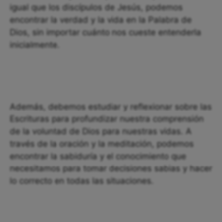
igual que los discípulos de Jesús, podemos
encontrar la verdad y la vida en la Palabra de
Dios, sin importar cuánto nos cueste entenderla
inicialmente.
Además, debemos estudiar y reflexionar sobre las
Escrituras para profundizar nuestra comprensión
de la voluntad de Dios para nuestras vidas. A
través de la oración y la meditación, podemos
encontrar la sabiduría y el conocimiento que
necesitamos para tomar decisiones sabias y hacer
lo correcto en todas las situaciones.