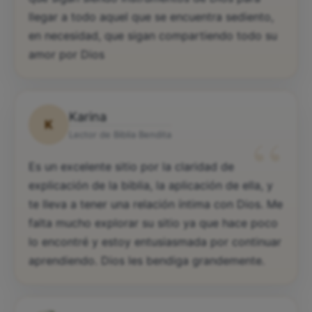
llegar a todo aquel que se encuentra sediento,
en necesidad, que sigan compartiendo todo su
amor por Dios
Karina
K
“
Lector de Biblia Bendita
Es un excelente sitio por la claridad de
explicación de la biblia, la aplicación de ella, y
te lleva a tener una relación íntima con Dios. Me
falta mucho explorar su sitio ya que hace poco
lo encontré y estoy entusiasmada por continuar
aprendiendo. Dios les bendiga grandemente.