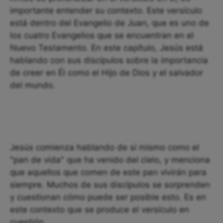
importante entender su contexto. Este versículo
está dentro del Evangelio de Juan, que es uno de
los cuatro Evangelios que se encuentran en el
Nuevo Testamento. En este capítulo, Jesús está
hablando con sus discípulos sobre la importancia
de creer en Él como el Hijo de Dios y el salvador
del mundo.
Jesús comienza hablando de sí mismo como el
"pan de vida" que ha venido del cielo, y menciona
que aquellos que comen de este pan vivirán para
siempre. Muchos de sus discípulos se sorprenden
y cuestionan cómo puede ser posible esto. Es en
este contexto que se produce el versículo en
cuestión.