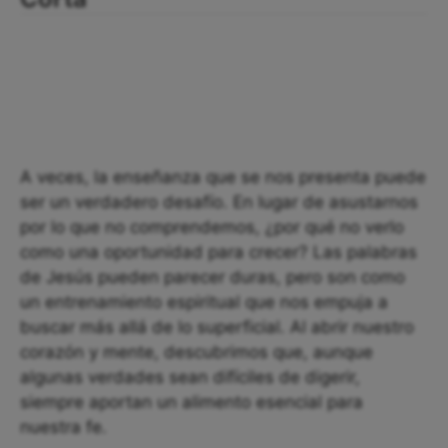
A veces, la enseñanza que se nos presenta puede
ser un verdadero desafío. En lugar de asustarnos
por lo que no comprendemos, ¿por qué no verlo
como una oportunidad para crecer? Las palabras
de Jesús pueden parecer duras, pero son como
un entrenamiento espiritual que nos empuja a
buscar más allá de lo superficial. Al abrir nuestro
corazón y mente, descubrimos que, aunque
algunas verdades sean difíciles de digerir,
siempre aportan un alimento esencial para
nuestra fe.