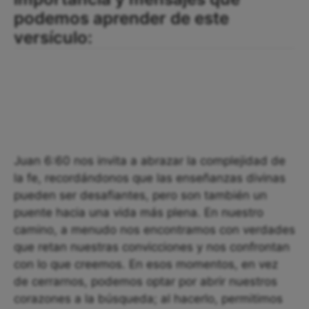
podemos aprender de este
versículo:
Juan 6:60 nos invita a abrazar la complejidad de
la fe, recordándonos que las enseñanzas divinas
pueden ser desafiantes, pero son también un
puente hacia una vida más plena. En nuestro
camino, a menudo nos encontramos con verdades
que retan nuestras convicciones y nos confrontan
con lo que creemos. En esos momentos, en vez
de cerrarnos, podemos optar por abrir nuestros
corazones a la búsqueda; al hacerlo, permitimos