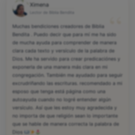
Ximena
“
Lector de Biblia Bendita
Muchas bendiciones creadores de Biblia
Bendita . Puedo decir que para mí me ha sido
de mucha ayuda para comprender de manera
clara cada texto y versículo de la palabra de
Dios. Me ha servido para crear predicaciónes y
exponerla de una manera más clara en mi
congregación. También me ayudado para seguir
excrudriñando las escrituras. recomendado a mi
esposo que tenga está página como una
autoayuda cuando no logré entender algún
versículo. Así que les estoy muy agradecida y
no importa de que religión sean lo importante
que se hable de manera correcta la palabra de
Dios