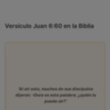
Versículo Juan 6:60 en la Biblia
‘Al oir esto, muchos de sus discípulos
dijeron: –Dura es esta palabra; ¿quién la
puede oir?’