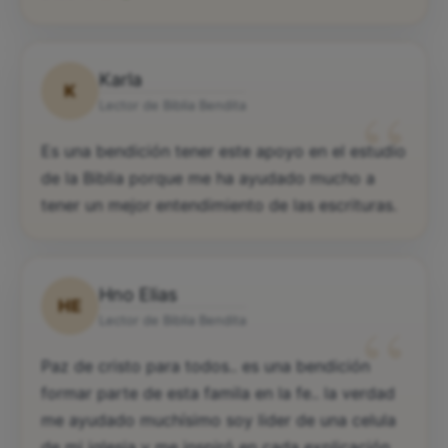
Karla
K
“
Lector de Biblia Bendita
Es una bendición tener este apoyo en el estudio
de la Biblia porque me ha ayudado mucho a
tener un mejor entendimiento de las escrituras.
Hno Elias
HE
“
Lector de Biblia Bendita
Paz de cristo para todos.. es una bendición
formar parte de esta famila en la fe.. la verdad
me ayudado muchísimo soy lider de una celula
de mi iglesia y me inspiró en cada explicación