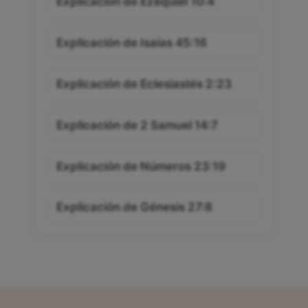
Explicación de Ezequiel 10:4
Explicación de Isaías 45:16
Explicación de Eclesiastés 2:23
Explicación de 2 Samuel 14:7
Explicación de Números 23:19
Explicación de Génesis 27:8