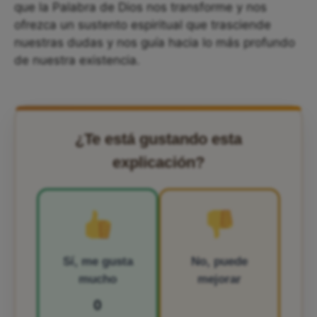
que la Palabra de Dios nos transforme y nos
ofrezca un sustento espiritual que trasciende
nuestras dudas y nos guía hacia lo más profundo
de nuestra existencia.
¿Te está gustando esta
explicación?
Sí, me gusta
No, puede
mucho
mejorar
0