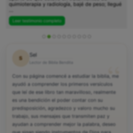
quimioterapia y radiología, bajé de peso; llegué
...
Leer testimonio completo
Sel
S
“
Lector de Biblia Bendita
Con su página comencé a estudiar la biblia, me
ayudó a comprender los primeros versículos
que leí de ese libro tan maravilloso, realmente
es una bendición el poder contar con su
predisposición, agradezco y valoro mucho su
trabajo, sus mensajes que transmiten paz y
ayudan a comprender mejor la palabra, deseo
que sigan siendo instrumentos de Dios para