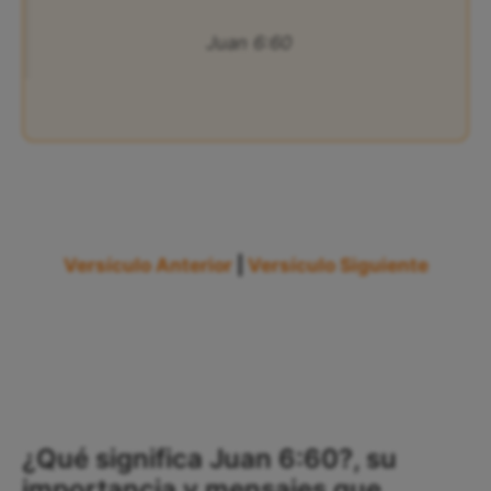
Juan 6:60
Versículo Anterior
|
Versículo Siguiente
¿Qué significa Juan 6:60?, su
importancia y mensajes que