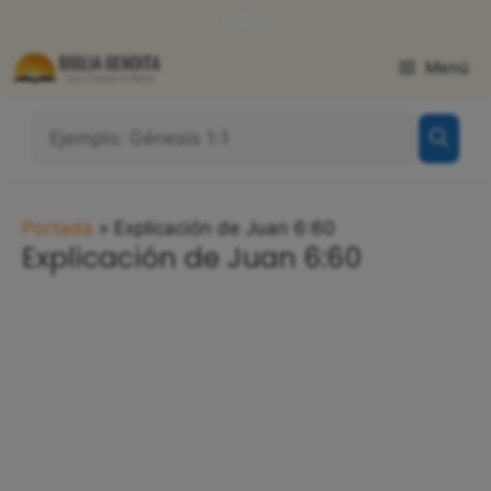
Saltar
WhatsApp
Facebook
X
al
contenido
Menú
¿Qué
Buscas?:
Portada
»
Explicación de Juan 6:60
Explicación de Juan 6:60