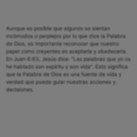
Aunque es posible que algunos se sientan
incómodos o perplejos por lo que dice la Palabra
de Dios, es importante reconocer que nuestro
papel como creyentes es aceptarla y obedecerla.
En Juan 6:63, Jesús dice: "Las palabras que yo os
he hablado son espíritu y son vida". Esto significa
que la Palabra de Dios es una fuente de vida y
verdad que puede guiar nuestras acciones y
decisiones.