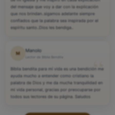
del mensaje que voy a dar con la explicación
que nos brindan..sigamos adelante siempre
confiados que la palabra sea inspirada por el
espíritu santo..Dios les bendiga..
Manolo
M
“
Lector de Biblia Bendita
Bíblia bendita para mí vida es una bendición me
ayuda mucho a entender como cristiano la
palabra de Dios y me da mucha tranquilidad en
mi vida personal, gracias por preocuparse por
todos sus lectores de su página. Saludos