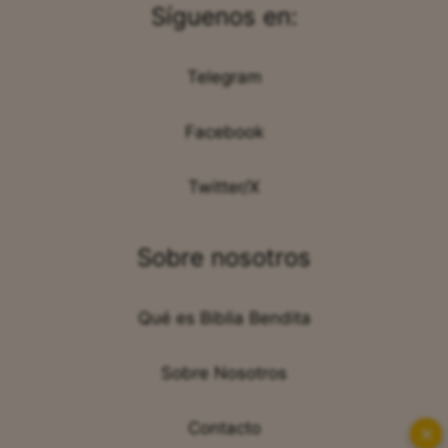
Síguenos en:
Telegram
Facebook
Twitter/X
Sobre nosotros
Qué es Biblia Bendita
Sobre Nosotros
Contacto
✕