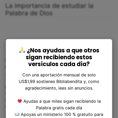
La importancia de estudiar la
Palabra de Dios
¿Nos ayudas a que otros
sigan recibiendo estos
Para entender plenamente la Palabra de Dios, es
versículos cada día?
necesario estudiarla y reflexionar sobre ella. En
Juan 5:39, Jesús les dice a los fariseos:
Con una aportación mensual de solo
"Escudriñad las Escrituras; porque a vosotros os
US$1,99 sostienes Bibliabendita y, como
parece que en ellas tenéis la vida eterna; y ellas
agradecimiento, lees sin anuncios.
son las que dan testimonio de mí". Esto significa
que el estudio de las Escrituras es esencial para
Ayudas a que miles sigan recibiendo la
comprender plenamente el mensaje de Dios.
Palabra gratis cada día
Apoyas un ministerio 100 % gratuito para