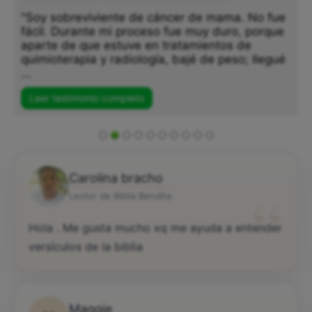
"Soy sobreviviente de cáncer de mama. No fue
fácil. Durante mi proceso fue muy duro, porque
aparte de que estuve en tratamientos de
quimioterapia y radiología, bajé de peso; llegué
...
Leer testimonio completo
Carolina bracho
“
Lector de Biblia Bendita
Hola . Me gusta mucho xq me ayuda a entender
versículos de la biblia
Maggie