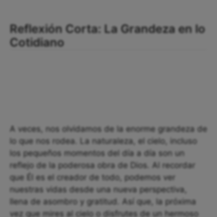
Reflexión Corta: La Grandeza en lo
Cotidiano
A veces, nos olvidamos de la enorme grandeza de
lo que nos rodea. La naturaleza, el cielo, incluso
los pequeños momentos del día a día son un
reflejo de la poderosa obra de Dios. Al recordar
que Él es el creador de todo, podemos ver
nuestras vidas desde una nueva perspectiva,
llena de asombro y gratitud. Así que, la próxima
vez que mires al cielo o disfrutes de un hermoso