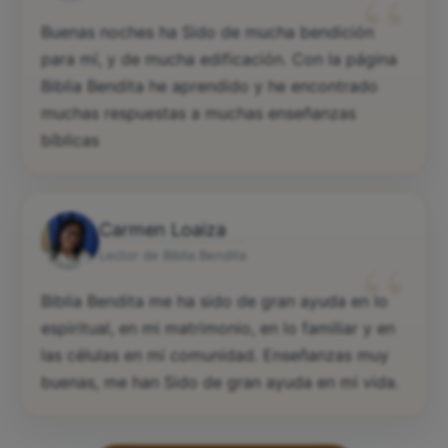
“
Buenas noches ha Sido de mucha bendición
para mí, y de mucha edificación. Con la página
Biblia Bendita he aprendido y he encontrado
muchas respuestas a muchas enseñanzas
bíblicas
Carmen Loaiza
“
Lector de Biblia Bendita
Biblia Bendita me ha sido de gran ayuda en lo
espiritual, en mi matrimonio, en lo familiar y en
las células en mi comunidad. Enseñanzas muy
buenas, me han Sido de gran ayuda en mi vida.