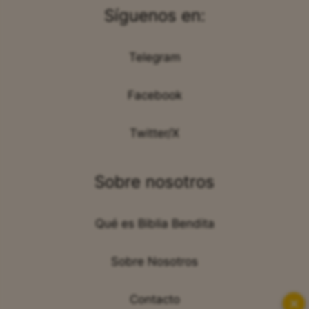
Síguenos en:
Telegram
Facebook
Twitter/X
Sobre nosotros
Qué es Biblia Bendita
Sobre Nosotros
Contacto
✕