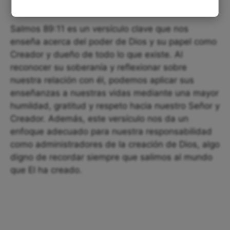
Salmos 89:11 es un versículo clave que nos
enseña acerca del poder de Dios y su papel como
Creador y dueño de todo lo que existe. Al
reconocer su soberanía y reflexionar sobre
nuestra relación con él, podemos aplicar sus
enseñanzas a nuestras vidas mediante una mayor
humildad, gratitud y respeto hacia nuestro Señor y
Creador. Además, este versículo nos da un
enfoque adecuado para nuestra responsabilidad
como administradores de la creación de Dios, algo
digno de recordar siempre que salimos al mundo
que El ha creado.