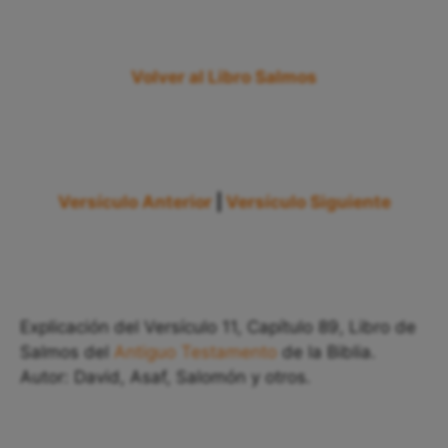
Volver al Libro Salmos
Versículo Anterior
|
Versículo Siguiente
Explicación del Versículo 11, Capítulo 89, Libro de
Salmos del
Antiguo Testamento
de la Biblia.
Autor: David, Asaf, Salomón y otros.