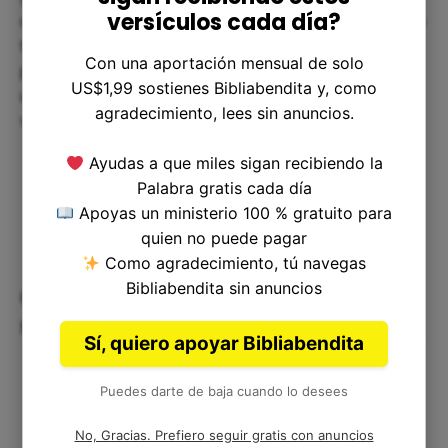
versículos cada día?
quiénes somos en relación con él. Al entender que
todo es propiedad de Dios y que estamos aquí
Con una aportación mensual de solo
para servir y glorificarle, somos llamados a tener
US$1,99 sostienes Bibliabendita y, como
una perspectiva humilde y agradecida hacia la
agradecimiento, lees sin anuncios.
vida y su propósito.
Ayudas a que miles sigan recibiendo la
Palabra gratis cada día
Apoyas un ministerio 100 % gratuito para
quien no puede pagar
Como agradecimiento, tú navegas
Bibliabendita sin anuncios
Cómo aplicar Salmos 89:11 a
nuestra vida
Sí, quiero apoyar Bibliabendita
Puedes darte de baja cuando lo desees
No, Gracias. Prefiero seguir gratis con anuncios