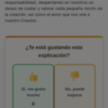
responsabilidad, despertando en nosotros un
deseo de cuidar y valorar cada pequeño rincón de
la creación, así como el amor que nos une a
nuestro Creador.
¿Te está gustando esta
explicación?
Sí, me gusta
No, puede
mucho
mejorar
0