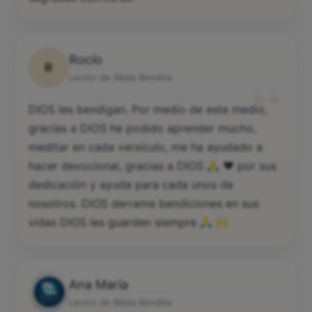
Rocío
R
“
Lector de Biblia Bendita
DIOS les bendigan. Por medio de este medio,
gracias a DIOS he podido aprender mucho,
meditar en cada versículo, me ha ayudado a
hacer devocional, gracias a DIOS
♥️
por sus
dedicación y ayuda para cada unos de
nosotros. DIOS derrame bendiciones en sus
vidas DIOS les guarden siempre
Ana María
Lector de Biblia Bendita