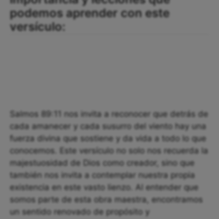
podemos aprender con este
versículo:
Salmos 89:11 nos invita a reconocer que detrás de
cada amanecer y cada susurro del viento hay una
fuerza divina que sostiene y da vida a todo lo que
conocemos. Este versículo no solo nos recuerda la
majestuosidad de Dios como creador, sino que
también nos invita a contemplar nuestra propia
existencia en este vasto lienzo. Al entender que
somos parte de esta obra maestra, encontramos
un sentido renovado de propósito y