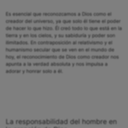
Es esencial que reconozcamos a Dios como el
creador del universo, ya que solo él tiene el poder
de hacer lo que hizo. Él creó todo lo que está en la
tierra y en los cielos, y su sabiduría y poder son
ilimitados. En contraposición al relativismo y el
humanismo secular que se ven en el mundo de
hoy, el reconocimiento de Dios como creador nos
apunta a la verdad absoluta y nos impulsa a
adorar y honrar solo a él.
La responsabilidad del hombre en