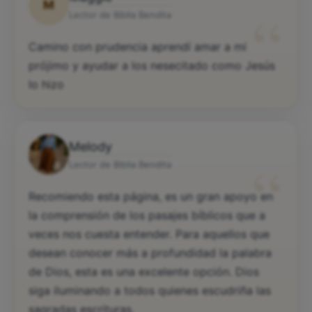
M
“
Lector de Biblia Bendita
Camino con prudencia aprendí amar a mi
prójimo y ayudar a los nesecitado como Jesús
lo hizo
Melody
“
Lector de Biblia Bendita
Recomiendo esta página, es un gran apoyo en
la comprensión de los pasajes bíblicos que a
veces nos cuesta entender. Para aquellos que
desean conocer más a profundidad la palabra
de Dios, esta es una excelente opción. Dios
siga iluminando a todos quienes escudriña las
sagradas escrituras.