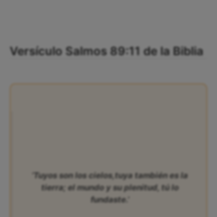
Versículo Salmos 89:11 de la Biblia
‘Tuyos son los cielos,tuya también es la
tierra; el mundo y su plenitud, tú lo
fundaste.’