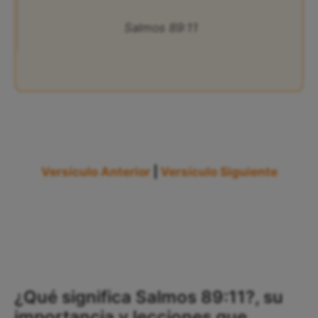
Salmos 89:11
Versículo Anterior
|
Versículo Siguiente
¿Qué significa Salmos 89:11?, su
importancia y lecciones que