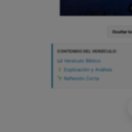
Ocultar l
CONTENIDO DEL VERSÍCULO:
Versículo Bíblico
Explicación y Análisis
Reflexión Corta