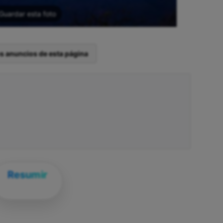
Guardar esta foto
os anuncios de esta página
Resumir