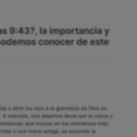
s 9:43?, la importancia y
podemos conocer de este
ita a abrir los ojos a la grandeza de Dios en
. A menudo, nos dejamos llevar por la rutina y
, olvidando que incluso en los momentos más
rtida o una mano amiga, se esconde la