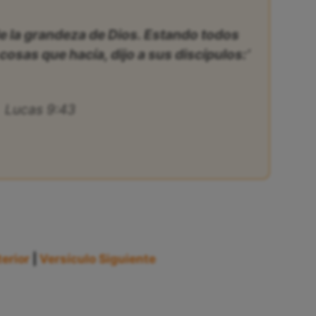
e la grandeza de Dios. Estando todos
cosas que hacía, dijo a sus discípulos:’
Lucas 9:43
erior
|
Versículo Siguiente