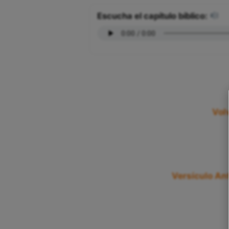
Escucha el capítulo bíblico:
Vol
Versículo Ant