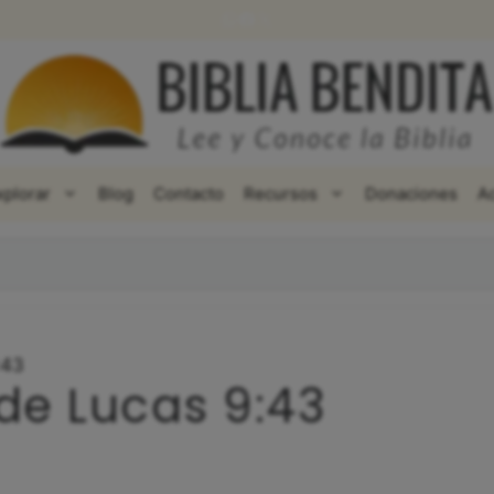
WhatsApp
Facebook
X
xplorar
Blog
Contacto
Recursos
Donaciones
A
:43
de Lucas 9:43