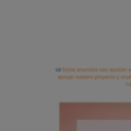
Estos anuncios nos ayudan a 
apoyar nuestro proyecto y ocul
h