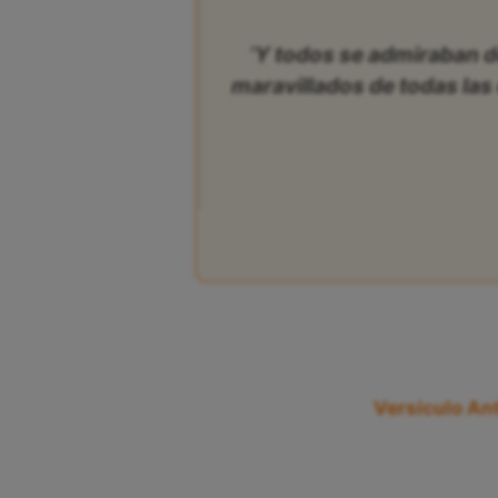
‘Y todos se admiraban d
maravillados de todas las 
Versículo Ant