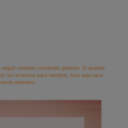
seguir creando contenido gratuito. Si quieres
tar los anuncios para siempre, toca aquí para
acerte miembro.