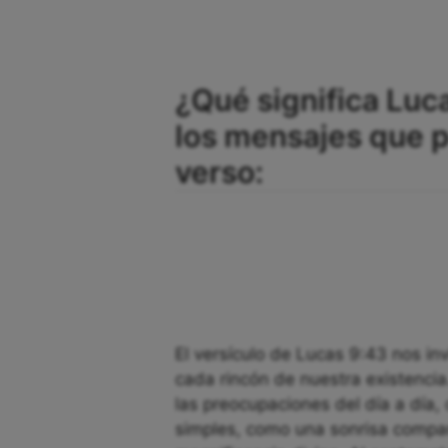
¿Qué significa Luca
los mensajes que 
verso:
El versículo de Lucas 9:43 nos inv
cada rincón de nuestra existencia
las preocupaciones del día a día
simples, como una sonrisa compa