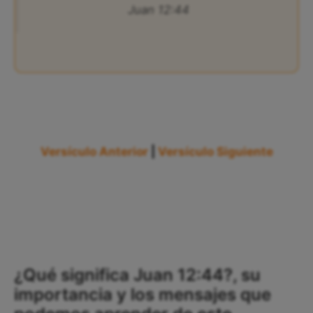
Juan 12:44
Versículo Anterior
|
Versículo Siguiente
¿Qué significa Juan 12:44?, su
importancia y los mensajes que