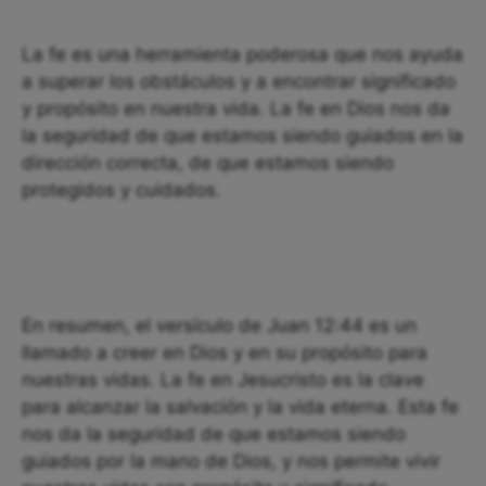
La fe es una herramienta poderosa que nos ayuda
a superar los obstáculos y a encontrar significado
y propósito en nuestra vida. La fe en Dios nos da
la seguridad de que estamos siendo guiados en la
dirección correcta, de que estamos siendo
protegidos y cuidados.
En resumen, el versículo de Juan 12:44 es un
llamado a creer en Dios y en su propósito para
nuestras vidas. La fe en Jesucristo es la clave
para alcanzar la salvación y la vida eterna. Esta fe
nos da la seguridad de que estamos siendo
guiados por la mano de Dios, y nos permite vivir