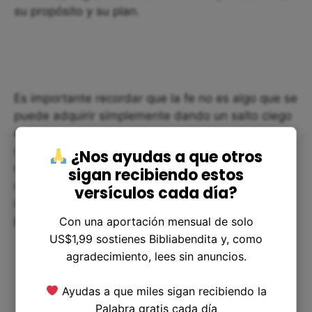
su propósito y su plan.
Es importante recordar que la fe no es algo que se
puede adquirir simplemente dando un salto ciego
en lo desconocido. La fe se cultiva, se alimenta y
se desarrolla a lo largo del tiempo mediante la
¿Nos ayudas a que otros
meditación en las Escrituras, la oración y la
sigan recibiendo estos
obediencia. Estos son los elementos clave que
versículos cada día?
abren las puertas de nuestra mente y corazón
para recibir la fe en Dios.
Con una aportación mensual de solo
US$1,99 sostienes Bibliabendita y, como
agradecimiento, lees sin anuncios.
Ayudas a que miles sigan recibiendo la
Palabra gratis cada día