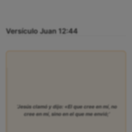
Versículo Juan 12:44
‘Jesús clamó y dijo: «El que cree en mí, no
cree en mí, sino en el que me envió;’