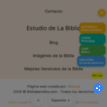
Contacto
✕
Estudio de La Biblia
APÓYANOS
Hazte miembro
CANAL
WhatsApp
Blog
CHAT
Bíblico
Imágenes de la Biblia
VER OTRO
versículo aleatorio
Mejores Versículos de la Biblia
Sin voz
Página web creada por:
Sitiova
2026 © Bibliabendita.com - Todos los derechos
reservados
←
Siguiente →
Aviso Legal
Política de Cookies
Política de Privacidad