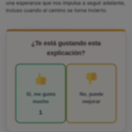
una esperanza que nos impulsa a seguir adelante,
incluso cuando el camino se torna incierto.
¿Te está gustando esta
explicación?
Sí, me gusta
No, puede
mucho
mejorar
1