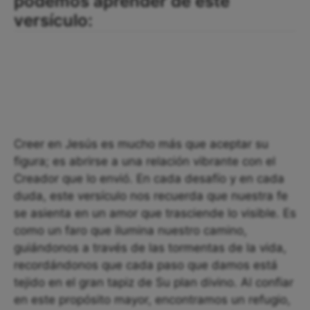
podemos aprender de este
versículo:
Creer en Jesús es mucho más que aceptar su
figura; es abrirse a una relación vibrante con el
Creador que lo envió. En cada desafío y en cada
duda, este versículo nos recuerda que nuestra fe
se asienta en un amor que trasciende lo visible. Es
como un faro que ilumina nuestro camino,
guiándonos a través de las tormentas de la vida,
recordándonos que cada paso que damos está
tejido en el gran tapiz de Su plan divino. Al confiar
en este propósito mayor, encontramos un refugio,