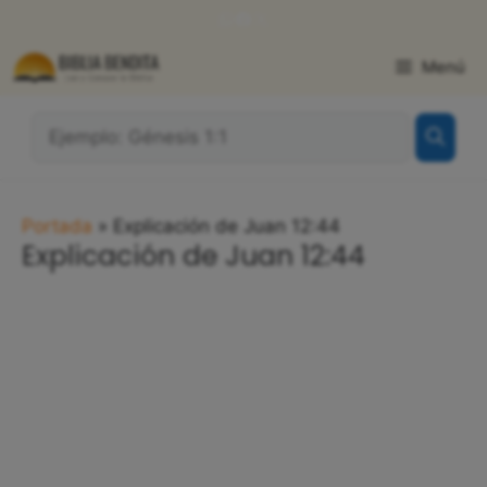
Saltar
WhatsApp
Facebook
X
al
contenido
Menú
¿Qué
Buscas?:
Portada
»
Explicación de Juan 12:44
Explicación de Juan 12:44