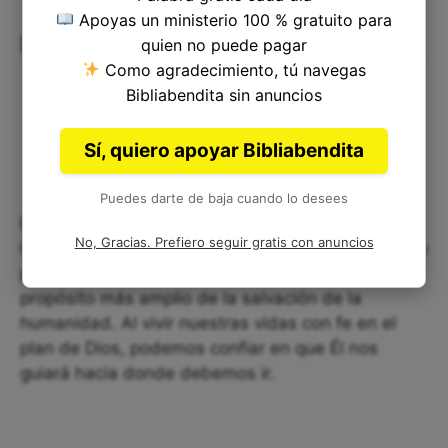
Apoyas un ministerio 100 % gratuito para
Reflexiones sobre Juan 12:44
quien no puede pagar
Como agradecimiento, tú navegas
Bibliabendita sin anuncios
Sí, quiero apoyar Bibliabendita
Puedes darte de baja cuando lo desees
Este versículo de la Biblia es un llamado a la
No, Gracias. Prefiero seguir gratis con anuncios
humildad y la rendición. Jesús nos muestra que su
papel en el plan de Dios es secundario al
propósito más amplio de la salvación de la
humanidad. Al vivir nuestras vidas con fe en el
plan de Dios, podemos confiar en que Él nos
guiará hacia donde debemos ir.