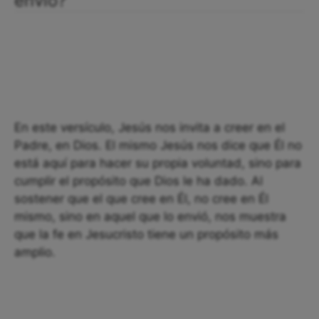
envió?
En este versículo, Jesús nos invita a creer en el
Padre, en Dios. El mismo Jesús nos dice que Él no
está aquí para hacer su propia voluntad, sino para
cumplir el propósito que Dios le ha dado. Al
sostener que el que cree en Él, no cree en Él
mismo, sino en aquel que lo envió, nos muestra
que la fe en Jesucristo tiene un propósito más
amplio.