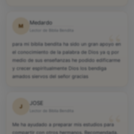
Medardo
M
“
Lector de Biblia Bendita
para mi biblia bendita ha sido un gran apoyo en
el conocimiento de la palabra de Dios ya q por
medio de sus enseñanzas he podido edificarme
y crecer espiritualmente Dios los bendiga
amados siervos del señor gracias
JOSE
J
“
Lector de Biblia Bendita
Me ha ayudado a preparar mis estudios para
compartir con otros hermanos. Recomendada.