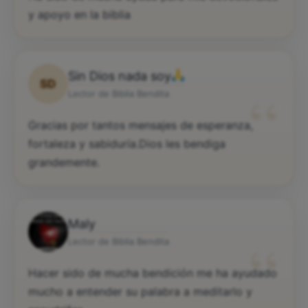
y apoyo en la biblia
Sin Dios nada soy
SD
“
Lector de Biblia Bendita
Gracias por tantos mensajes de esperanza,
fortaleza y sabiduría.Dios les bendiga
grandemente.
Maly
“
Lector de Biblia Bendita
Hacer sido de mucha bendición me ha ayudado
mucho a entender su palabra a meditarlo y