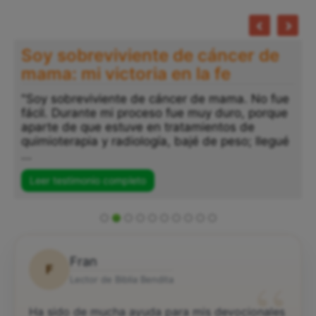
Soy sobreviviente de cáncer de
mama: mi victoria en la fe
"Soy sobreviviente de cáncer de mama. No fue
fácil. Durante mi proceso fue muy duro, porque
aparte de que estuve en tratamientos de
quimioterapia y radiología, bajé de peso; llegué
...
Leer testimonio completo
Fran
F
“
Lector de Biblia Bendita
Ha sido de mucha ayuda para mis devocionales