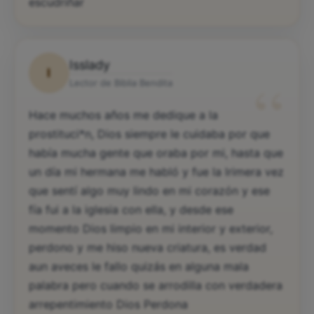
escudriñar
Isslady
I
“
Lector de Biblia Bendita
Hace muchos años me dedique a la
prostituci*n, Dios siempre le cuidaba por que
había mucha gente que oraba por mi, hasta que
un día mi hermana me habló y fue la lrimera vez
que sentí algo muy lindo en mi corazón y ese
fía fui a la iglesia con ella, y desde ese
momento Dios limpio en mi interior y exterior,
perdono y me hiso nueva criatura, es verdad
aun aveces le fallo quizás en alguna mala
palabra pero cuando se arrodilla con verdadera
arrepentimiento Dios Perdona