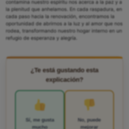
contamina nuestro espíritu nos acerca a la paz y a
la plenitud que anhelamos. En cada raspadura, en
cada paso hacia la renovación, encontramos la
oportunidad de abrirnos a la luz y al amor que nos
rodea, transformando nuestro hogar interno en un
refugio de esperanza y alegría.
¿Te está gustando esta
explicación?
Sí, me gusta
No, puede
mucho
mejorar