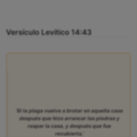
Versículo Levítico 14:43
‘Si la plaga vuelve a brotar en aquella casa
después que hizo arrancar las piedras y
raspar la casa, y después que fue
recubierta,’