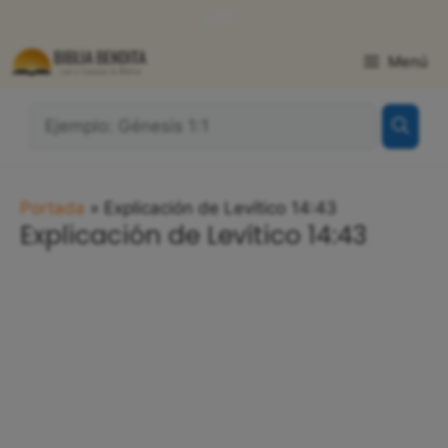
Saltar
WhatsApp
Facebook
X
al
contenido
Menú
¿Qué
Buscas?:
Portada
»
Explicación de Levítico 14:43
Explicación de Levítico 14:43