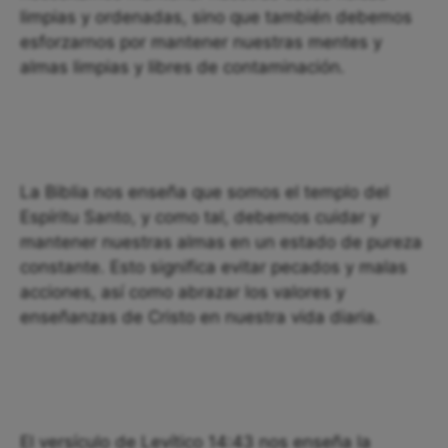
limpias y ordenadas, sino que también debemos
esforzarnos por mantener nuestras mentes y
almas limpias y libres de contaminación.
La Biblia nos enseña que somos el templo del
Espíritu Santo, y como tal, debemos cuidar y
mantener nuestras almas en un estado de pureza
constante. Esto significa evitar pecados y malas
acciones, así como abrazar los valores y
enseñanzas de Cristo en nuestra vida diaria.
El versículo de Levítico 14:43 nos enseña la