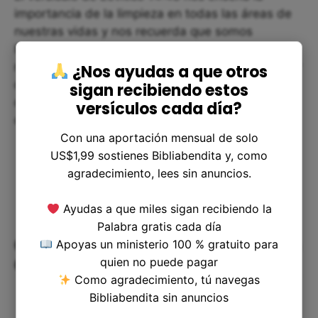
importancia de la limpieza en todas las áreas de
nuestras vidas y nos recuerda que somos
llamados a vivir en una constante purificación y
renovación espiritual. Si bien el proceso puede ser
¿Nos ayudas a que otros
difícil y exigente, los resultados valen la pena, ya
sigan recibiendo estos
que nos permiten vivir de una manera más
versículos cada día?
cercana y en sintonía con Dios.
Con una aportación mensual de solo
US$1,99 sostienes Bibliabendita y, como
agradecimiento, lees sin anuncios.
Ayudas a que miles sigan recibiendo la
Palabra gratis cada día
Caminos de Purificación: Reflexión
Apoyas un ministerio 100 % gratuito para
quien no puede pagar
Corta sobre la Limpieza Espiritual
Como agradecimiento, tú navegas
Bibliabendita sin anuncios