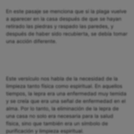
En este pasaje se menciona que si la plaga vuelve
a aparecer en la casa después de que se hayan
retirado las piedras y raspado las paredes, y
después de haber sido recubierta, se debía tomar
una acción diferente.
Este versículo nos habla de la necesidad de la
limpieza tanto física como espiritual. En aquellos
tiempos, la lepra era una enfermedad muy temida
y se creía que era una señal de enfermedad en el
alma. Por lo tanto, la eliminación de la lepra de
una casa no solo era necesaria para la salud
física, sino que también era un símbolo de
purificación y limpieza espiritual.