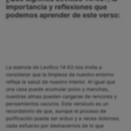
importancia y reflexiones que
podemos aprender de este verso:
La esencia de Levítico 14:43 nos invita a
considerar que la limpieza de nuestro entorno
refleja la salud de nuestro interior. Al igual que
una casa puede acumular polvo y manchas,
nuestras almas pueden cargarse de rencores y
pensamientos oscuros. Este versículo es un
recordatorio de que, aunque el proceso de
purificación pueda ser arduo y a veces doloroso,
cada esfuerzo por deshacernos de lo que