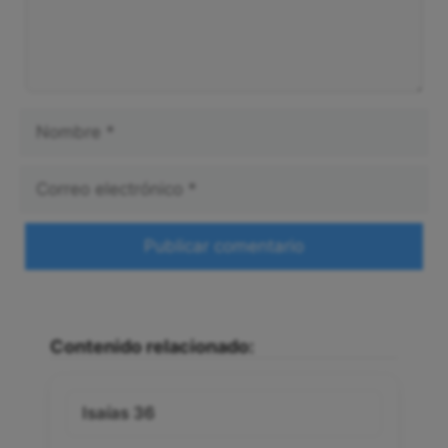
Nombre
Correo
electrónico
Web
Contenido relacionado:
Isaías 36