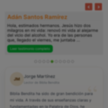
Adán Santos Ramírez
Hola, estimados hermanos. Jesús hizo dos
milagros en mi vida: renovó mi vida al alejarme
del vicio del alcohol. Yo era de las personas
que, llegado el viernes, me juntaba ...
Leer testimonio completo
Jorge Martínez
JM
“
Lector de Biblia Bendita
Biblia Bendita ha sido de gran bendición para
mi vida. A través de sus enseñanzas claras y
fundamentadas en la Palabra de Dios, he