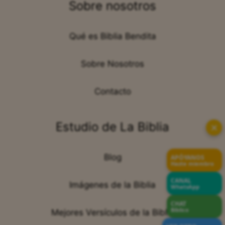
Sobre nosotros
Qué es Biblia Bendita
Sobre Nosotros
Contacto
Estudio de La Biblia
✕
Blog
APÓYANOS
Hazte miembro
CANAL
Imágenes de la Biblia
WhatsApp
CHAT
Bíblico
Mejores Versículos de la Biblia