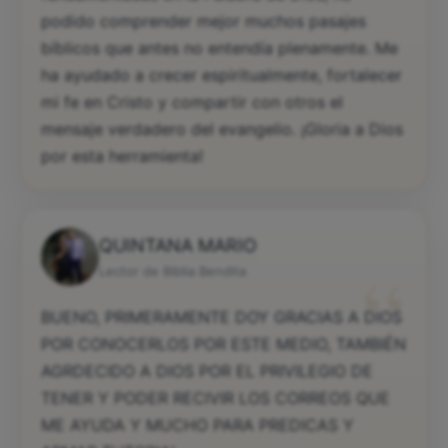
podido comprender mejor muchos pasajes
bíblicos que antes no entendía plenamente. Me
ha ayudado a crecer espiritualmente, fortalecer
mi fe en Cristo y compartir con otros el
mensaje verdadero del evangelio. ¡Gloria a Dios
por esta herramienta!
QUINTANA MARIO
“
Lector de Biblia Bendita
BUENO, PRIMERAMENTE DOY GRACIAS A DIOS
POR CONOCERLOS POR ESTE MEDIO, TAMBIÉN
AGRDECIDO A DIOS POR EL PRIVILEGIO DE
TENER Y PODER RECIVIR LOS CORREOS QUE
ME AYUDA Y MUCHO PARA PREDICAS Y