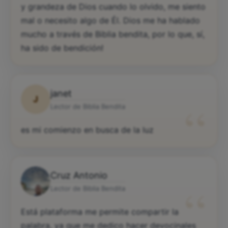
y grandeza de Dios cuando lo olvido, me siento
mal o necesito algo de Él. Dios me ha hablado
mucho a través de Biblia bendita, por lo que, sí,
ha sido de bendición!
janet
J
“
Lector de Biblia Bendita
es mi comienzo en busca de la luz
Cruz Antonio
“
Lector de Biblia Bendita
Está plataforma me permite compartir la
palabra, ya que me dedico hacer devocinales