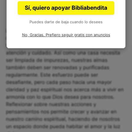
Sí, quiero apoyar Bibliabendita
Puedes darte de baja cuando lo desees
La limpieza que se describe en este texto es un
No, Gracias. Prefiero seguir gratis con anuncios
recordatorio poderoso de que nuestras vidas,
tanto por fuera como por dentro, requieren
atención y cuidado. Así como una casa necesita
ser limpiada de impurezas, nuestras almas
también deben ser renovadas y purificadas
regularmente. Este esfuerzo puede ser
desafiante, pero cada paso hacia una mayor
claridad y paz espiritual nos acerca más a vivir en
armonía con lo que Dios desea para nosotros.
Reflexionar sobre nuestras acciones y
pensamientos nos permite crecer y avanzar en
nuestro camino espiritual, haciendo de nosotros
un espacio donde pueda habitar el amor y la luz