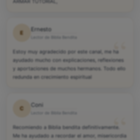
ARMAR TUTORIAL,
Ernesto
E
“
Lector de Biblia Bendita
Estoy muy agradecido por este canal, me ha
ayudado mucho con explicaciones, reflexiones
y aportaciones de muchos hermanos. Todo ello
redunda en crecimiento espiritual
Coni
C
“
Lector de Biblia Bendita
Recomiendo a Biblia bendita definitivamente.
Me ha ayudado a recordar el amor, misericordia