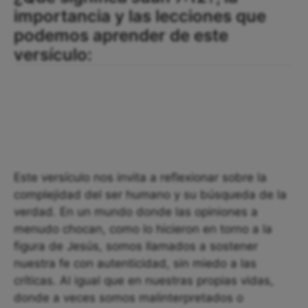
importancia y las lecciones que
podemos aprender de este
versículo:
Este versículo nos invita a reflexionar sobre la
complejidad del ser humano y su búsqueda de la
verdad. En un mundo donde las opiniones a
menudo chocan, como lo hicieron en torno a la
figura de Jesús, somos llamados a sostener
nuestra fe con autenticidad, sin miedo a las
críticas. Al igual que en nuestras propias vidas,
donde a veces somos malinterpretados o