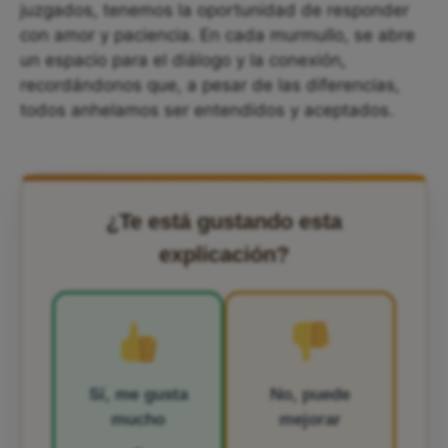
juzgados, tenemos la oportunidad de responder
con amor y paciencia. En cada murmullo, se abre
un espacio para el diálogo y la conexión,
recordándonos que, a pesar de las diferencias,
todos anhelamos ser entendidos y aceptados.
¿Te está gustando esta
explicación?
Sí, me gusta
No, puede
mucho
mejorar