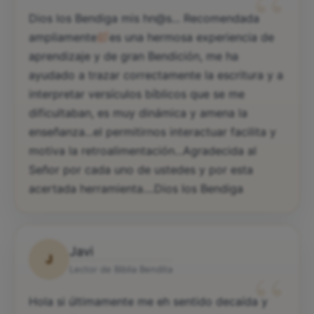
“
Dios los Bendiga mis hn@s... Recomendada
ampliamente
es una hermosa experiencia de
aprendizaje y de gran Bendición, me ha
ayudado a trazar correctamente la escritura y a
interpretar versículos bíblicos que se me
dificultaban, es muy dinámica y amena la
enseñanza...el permitirnos interactuar facilita y
motiva la retroalimentación...Agradecida al
Señor por cada uno de ustedes y por esta
acertada herramienta....Dios los Bendiga
Javi
J
“
Lector de Biblia Bendita
Hola si últimamente me eh sentido decaída y