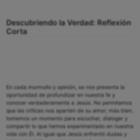
Descubriendo la Verdad: Reflexión
Corta
En cada murmullo y opinión, se nos presenta la
oportunidad de profundizar en nuestra fe y
conocer verdaderamente a Jesús. No permitamos
que las críticas nos aparten de su amor; más bien,
tomemos un momento para escuchar, dialogar y
compartir lo que hemos experimentado en nuestra
vida con Él. Al igual que Jesús enfrentó dudas y