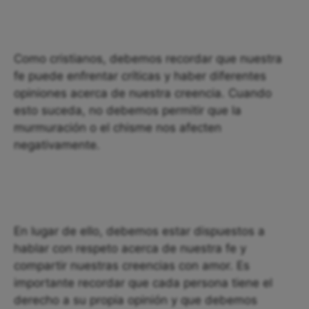
Como cristianos, debemos recordar que nuestra
fe puede enfrentar críticas y haber diferentes
opiniones acerca de nuestra creencia. Cuando
esto suceda, no debemos permitir que la
murmuración o el chisme nos afecten
negativamente.
En lugar de ello, debemos estar dispuestos a
hablar con respeto acerca de nuestra fe y
compartir nuestras creencias con amor. Es
importante recordar que cada persona tiene el
derecho a su propia opinión y que debemos