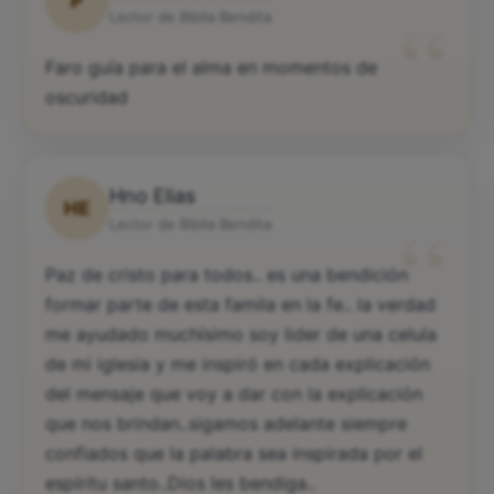
P
“
Lector de Biblia Bendita
Faro guía para el alma en momentos de
oscuridad
Hno Elias
HE
“
Lector de Biblia Bendita
Paz de cristo para todos.. es una bendición
formar parte de esta famila en la fe.. la verdad
me ayudado muchísimo soy lider de una celula
de mi iglesia y me inspiró en cada explicación
del mensaje que voy a dar con la explicación
que nos brindan..sigamos adelante siempre
confiados que la palabra sea inspirada por el
espíritu santo..Dios les bendiga..