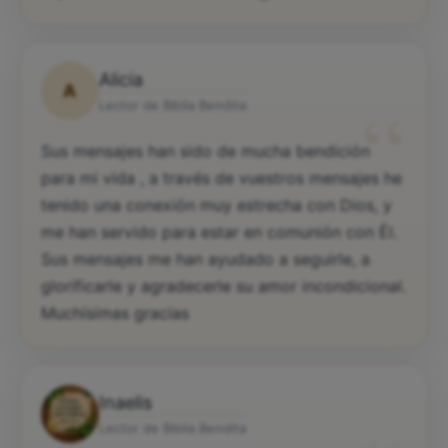
Alicia
A
“
Lector de Biblia Bendita
Sus mensajes han sido de mucha bendición
para mi vida , a través de vuestros mensajes he
tenido una conexión muy estrecha con Dios, y
me han servido para estar en comunión con Él.
Sus mensajes me han ayudado a seguirle, a
glorificarle y agradecerle su amor incondicional.
Muchísimas gracias
Inaelis
Lector de Biblia Bendita