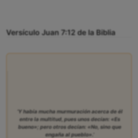
Versículo Juan 7:12 de la Biblia
‘Y había mucha murmuración acerca de él
entre la multitud, pues unos decían: «Es
bueno»; pero otros decían: «No, sino que
engaña al pueblo».’