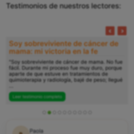
Testimonios de nuestros lectores:
Soy sobreviviente de cáncer de
mama: mi victoria en la fe
"Soy sobreviviente de cáncer de mama. No fue
fácil. Durante mi proceso fue muy duro, porque
aparte de que estuve en tratamientos de
quimioterapia y radiología, bajé de peso; llegué
...
Leer testimonio completo
Paola