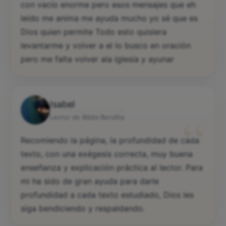
con vacío enorme pero esos mensajes que eh
leído me anima me ayuda mucho yo sé que es
Dios quien permite Todo esto quisiera
levantarme y volver a el lo busco en oración
pero me falta volver ala iglesia y ayunar
Isabel
“
Lector de Biblia Bendita
Recomiendo la página, la profundidad de cada
texto, con una exégesis correcta, muy buena
enseñanza y explicación práctica al lector. Para
mi ha sido de gran ayuda para darle
profundidad a cada texto estudiado, Dios les
siga bendiciendo y respaldando.