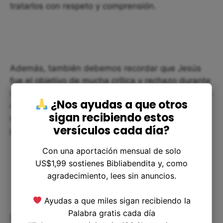
tratarlos con respeto y comprensión.
Además, también debemos recordar que Jesús
fue el objetivo de mucha crítica y rechazo durante
su vida, incluso de aquellos que supuestamente lo
¿Nos ayudas a que otros
conocían y seguían. Debemos estar dispuestos a
sigan recibiendo estos
enfrentar nuestras propias críticas y rechazos sin
versículos cada día?
perder la fe.
Con una aportación mensual de solo
US$1,99 sostienes Bibliabendita y, como
agradecimiento, lees sin anuncios.
Ayudas a que miles sigan recibiendo la
Palabra gratis cada día
Reflexión final