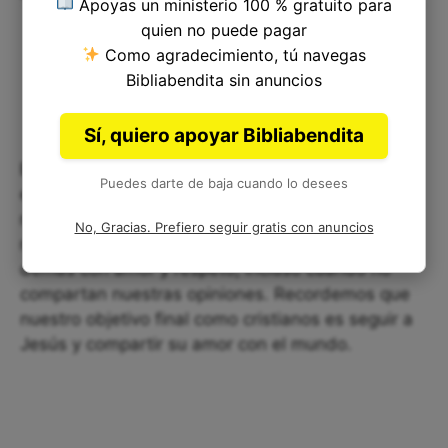
Apoyas un ministerio 100 % gratuito para
quien no puede pagar
Como agradecimiento, tú navegas
Bibliabendita sin anuncios
Sí, quiero apoyar Bibliabendita
Este versículo nos recuerda que nuestra fe puede
Puedes darte de baja cuando lo desees
enfrentar críticas y ser objeto de discusión y
murmuración. Sin embargo, también debe
No, Gracias. Prefiero seguir gratis con anuncios
motivarnos a mantener nuestra fe y tratar a los
demás con amor y respeto, incluso cuando no
compartan nuestras opiniones. Recordemos que
nuestro objetivo final como cristianos es seguir a
Jesús y compartir su amor con el mundo.