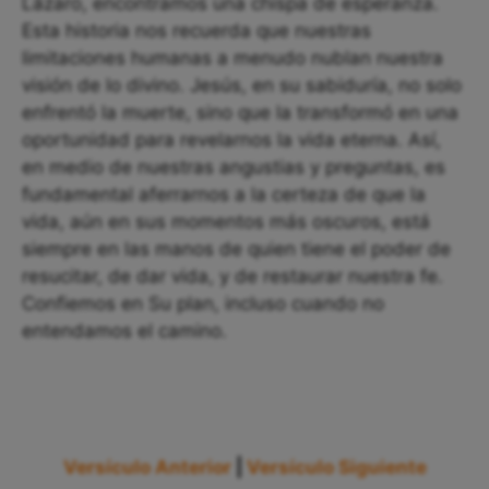
Lázaro, encontramos una chispa de esperanza.
Esta historia nos recuerda que nuestras
limitaciones humanas a menudo nublan nuestra
visión de lo divino. Jesús, en su sabiduría, no solo
enfrentó la muerte, sino que la transformó en una
oportunidad para revelarnos la vida eterna. Así,
en medio de nuestras angustias y preguntas, es
fundamental aferrarnos a la certeza de que la
vida, aún en sus momentos más oscuros, está
siempre en las manos de quien tiene el poder de
resucitar, de dar vida, y de restaurar nuestra fe.
Confiemos en Su plan, incluso cuando no
entendamos el camino.
Versículo Anterior
|
Versículo Siguiente