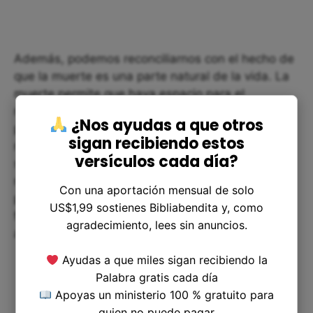
Además, podemos reconciliarnos con el hecho de
que la muerte es una parte natural de la vida. La
muerte permite que haya espacio para el
renacimiento y crea un ciclo continuo y renovador
¿Nos ayudas a que otros
para todas las cosas. La pregunta del versículo
sigan recibiendo estos
nos muestra la importancia de confiar en la
versículos cada día?
sabiduría de Dios y en su plan para cada uno de
nosotros. Algunas veces, las cosas pueden
Con una aportación mensual de solo
parecer difíciles o incomprensibles, pero nuestra
US$1,99 sostienes Bibliabendita y, como
fe en Dios y su plan nos ayudará a seguir
agradecimiento, lees sin anuncios.
adelante.
Ayudas a que miles sigan recibiendo la
Palabra gratis cada día
Apoyas un ministerio 100 % gratuito para
quien no puede pagar