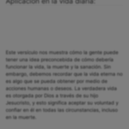
Aplicación en la vida diaria:
Este versículo nos muestra cómo la gente puede
tener una idea preconcebida de cómo debería
funcionar la vida, la muerte y la sanación. Sin
embargo, debemos recordar que la vida eterna no
es algo que se pueda obtener por medio de
acciones humanas o deseos. La verdadera vida
es otorgada por Dios a través de su hijo
Jesucristo, y esto significa aceptar su voluntad y
confiar en él en todas las circunstancias, incluso
en la muerte.