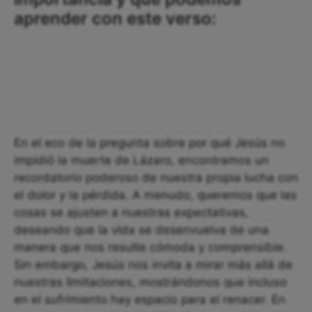
aprender con este verso:
En el eco de la pregunta sobre por qué Jesús no
impidió la muerte de Lázaro, encontramos un
recordatorio poderoso de nuestra propia lucha con
el dolor y la pérdida. A menudo, queremos que las
cosas se ajusten a nuestras expectativas,
deseando que la vida se desenvuelva de una
manera que nos resulte cómoda y comprensible.
Sin embargo, Jesús nos invita a mirar más allá de
nuestras limitaciones, mostrándonos que incluso
en el sufrimiento hay espacio para el renacer. En