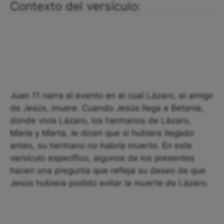
Contexto del versículo:
Juan 11 narra el evento en el cual Lázaro, el amigo
de Jesús, muere. Cuando Jesús llega a Betania,
donde vivía Lázaro, los hermanos de Lázaro,
María y Marta, le dicen que si hubiera llegado
antes, su hermano no habría muerto. En este
versículo específico, algunos de los presentes
hacen una pregunta que refleja su deseo de que
Jesús hubiera podido evitar la muerte de Lázaro.