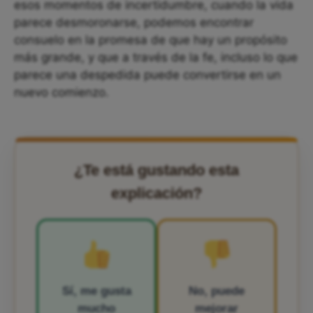
esos momentos de incertidumbre, cuando la vida
parece desmoronarse, podemos encontrar
consuelo en la promesa de que hay un propósito
más grande, y que a través de la fe, incluso lo que
parece una despedida puede convertirse en un
nuevo comienzo.
¿Te está gustando esta
explicación?
Sí, me gusta
No, puede
mucho
mejorar