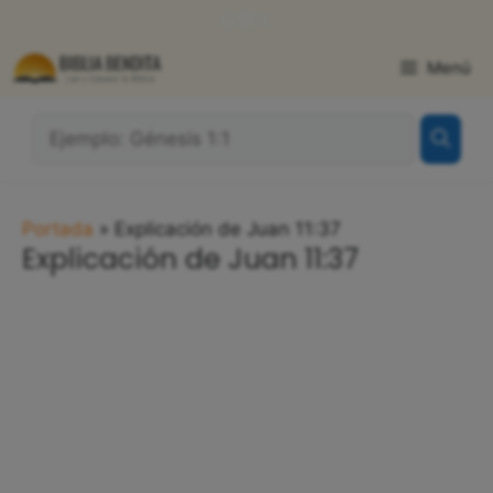
Saltar
WhatsApp
Facebook
X
al
contenido
Menú
¿Qué
Buscas?:
Portada
»
Explicación de Juan 11:37
Explicación de Juan 11:37