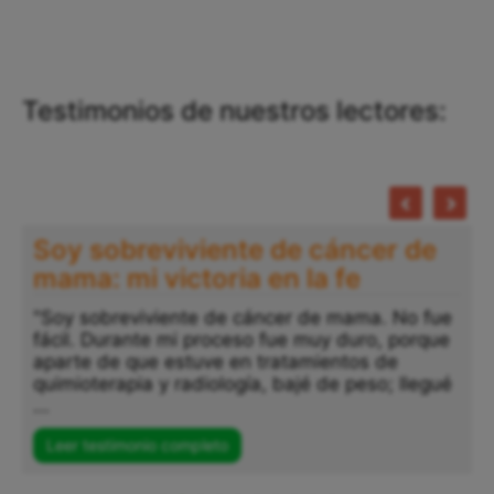
Testimonios de nuestros lectores:
Soy sobreviviente de cáncer de
mama: mi victoria en la fe
"Soy sobreviviente de cáncer de mama. No fue
fácil. Durante mi proceso fue muy duro, porque
"
aparte de que estuve en tratamientos de
a
quimioterapia y radiología, bajé de peso; llegué
p
...
s
..
Leer testimonio completo