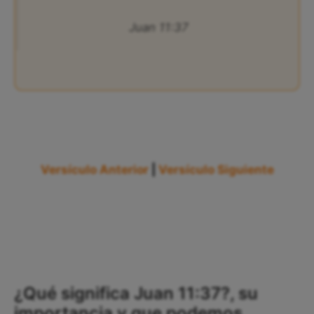
Juan 11:37
Versículo Anterior
|
Versículo Siguiente
¿Qué significa Juan 11:37?, su
importancia y que podemos