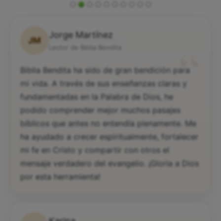
Jorge Martínez
JM
“
Lector de Biblia Bendita
Biblia Bendita ha sido de gran bendición para
mi vida. A través de sus enseñanzas claras y
fundamentadas en la Palabra de Dios, he
podido comprender mejor muchos pasajes
bíblicos que antes no entendía plenamente. Me
ha ayudado a crecer espiritualmente, fortalecer
mi fe en Cristo y compartir con otros el
mensaje verdadero del evangelio. ¡Gloria a Dios
por esta herramienta!
Karina