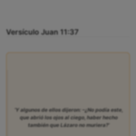
Versículo Juan 11:37
‘Y algunos de ellos dijeron: –¿No podía este,
que abrió los ojos al ciego, haber hecho
también que Lázaro no muriera?’