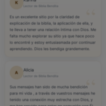
K
“
Lector de Biblia Bendita
Es un excelente sitio por la claridad de
explicación de la biblia, la aplicación de ella, y
te lleva a tener una relación íntima con Dios. Me
falta mucho explorar su sitio ya que hace poco
lo encontré y estoy entusiasmada por continuar
aprendiendo. Dios les bendiga grandemente.
Alicia
A
“
Lector de Biblia Bendita
Sus mensajes han sido de mucha bendición
para mi vida , a través de vuestros mensajes he
tenido una conexión muy estrecha con Dios, y