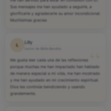
me han servido para estar en comunión con Él.
Sus mensajes me han ayudado a seguirle, a
glorificarle y agradecerle su amor incondicional.
Muchísimas gracias
Lilly
L
“
Lector de Biblia Bendita
Me gusta leer cada una de las reflexiones
porque muchas me han impactado han hablado
de manera especial a mi vida, me han mostrado
y me han ayudado en mi crecimiento espiritual.
Dios les continúe bendiciendo y usando
grandemente.