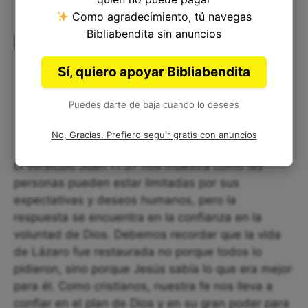
Como agradecimiento, tú navegas
Bibliabendita sin anuncios
Reflexión final:
Sí, quiero apoyar Bibliabendita
Puedes darte de baja cuando lo desees
No, Gracias. Prefiero seguir gratis con anuncios
El versículo Juan 11:37 nos muestra cómo las
personas pueden estar limitadas por sus
expectativas y deseos humanos, pero la
respuesta se encuentra en la confianza en la
voluntad de Dios. Debemos recordar que la vida
de Lázaro fue restaurada no porque todos lo
pidieron, sino porque Jesús sabía lo que era mejor
para él. Como cristianos, nuestra fe nos lleva a
confiar en el plan de Dios y en su gran poder para