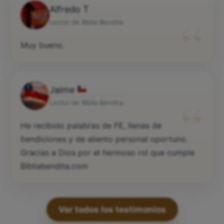
Alfredo T
“
Lector de Biblia Bendita
Muy bueno.
Jaime
“
Lector de Biblia Bendita
He recibido palabras de FE, llenas de
bendiciones y de aliento personal oportuno.
Gracias a Dios por el hermoso rol que cumple
Bibliabendita.com
Ver todos los testimonios