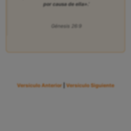
por causa de ella».’
Génesis 26:9
Versículo Anterior
|
Versículo Siguiente