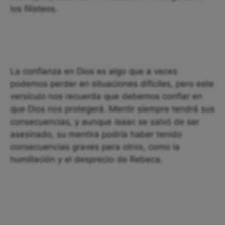
los filisteos.
La confianza en Dios es algo que a veces
podemos perder en situaciones difíciles, pero este
versículo nos recuerda que debemos confiar en
que Dios nos protegerá. Mentir siempre tendrá sus
consecuencias, y aunque Isaac se salvó de ser
asesinado, su mentira podría haber tenido
consecuencias graves para otros, como la
humillación y el desprecio de Rebeca.