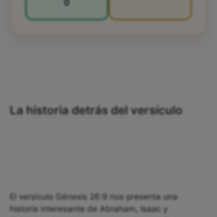
0
La historia detrás del versículo
El versículo Génesis 26:9 nos presenta una
historia interesante de Abraham, Isaac y