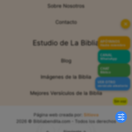
Sobre Nosotros
Contacto
✕
Estudio de La Biblia
APÓYANOS
Hazte miembro
CANAL
WhatsApp
Blog
CHAT
Bíblico
Imágenes de la Biblia
VER OTRO
versículo aleatorio
Mejores Versículos de la Biblia
Sin voz
Página web creada por:
Sitiova
2026 © Bibliabendita.com - Todos los derechos
reservados
←
Siguiente →