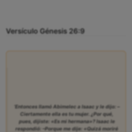
Versículo Génesis 26:9
‘Entonces llamó Abimelec a Isaac y le dijo: –
Ciertamente ella es tu mujer. ¿Por qué,
pues, dijiste: «Es mi hermana»? Isaac le
respondió: –Porque me dije: «Quizá moriré