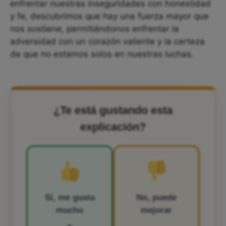
enfrentar nuestras inseguridades con honestidad
y fe, descubrimos que hay una fuerza mayor que
nos sostiene, permitiéndonos enfrentar la
adversidad con un corazón valiente y la certeza
de que no estamos solos en nuestras luchas.
¿Te está gustando esta
explicación?
Sí, me gusta
No, puede
mucho
mejorar