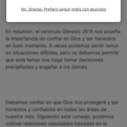
No, Gracias. Prefiero seguir gratis con anuncios
En resumen, el versículo Génesis 26:9 nos enseña
la importancia de confiar en Dios y ser honestos
en todo momento. A veces podemos sentir temor
en situaciones difíciles, pero no debemos permitir
que este temor nos haga tomar decisiones
precipitadas y engañar a los demás.
Debemos confiar en que Dios nos protegerá y ser
honestos y confiables en todas las áreas de
nuestra vida. Siguiendo este consejo, podemos
cultivar relaciones saludables basadas en la