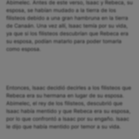
Abimelec. Antes de este verso, Isaac y Rebeca, su
esposa, se habían mudado a la tierra de los
filisteos debido a una gran hambruna en la tierra
de Canaán. Una vez allí, Isaac temía por su vida,
ya que si los filisteos descubrían que Rebeca era
su esposa, podían matarlo para poder tomarla
como esposa.
Entonces, Isaac decidió decirles a los filisteos que
Rebeca era su hermana en lugar de su esposa.
Abimelec, el rey de los filisteos, descubrió que
Isaac había mentido y que Rebeca era su esposa,
por lo que confrontó a Isaac por su engaño. Isaac
le dijo que había mentido por temor a su vida.