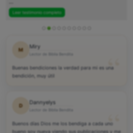
...
Leer testimonio completo
Miry
M
“
Lector de Biblia Bendita
Buenas bendiciones la verdad para mi es una
bendición, muy útil
Dannyelys
D
“
Lector de Biblia Bendita
Buenos días Dios me los bendiga a cada uno
bueno soy nueva viendo sus publicaciones y me