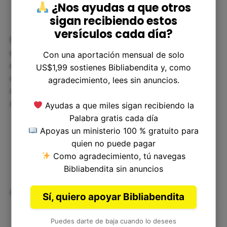
¿Nos ayudas a que otros
sigan recibiendo estos
versículos cada día?
No debemos olvidar que Dios está con nosotros
en los momentos difíciles y que podemos confiar
Con una aportación mensual de solo
en Él para nuestra protección. Por otro lado,
US$1,99 sostienes Bibliabendita y, como
debemos ser honestos y confiables en todo
agradecimiento, lees sin anuncios.
momento, ya que la mentira nunca debe ser una
opción.
Ayudas a que miles sigan recibiendo la
Palabra gratis cada día
Apoyas un ministerio 100 % gratuito para
quien no puede pagar
Como agradecimiento, tú navegas
Bibliabendita sin anuncios
Conclusión:
Sí, quiero apoyar Bibliabendita
Puedes darte de baja cuando lo desees