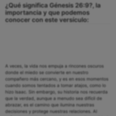
¿Qué significa Génesis 26:9?, la
importancia y que podemos
conocer con este versículo:
A veces, la vida nos empuja a rincones oscuros
donde el miedo se convierte en nuestro
compañero más cercano, y es en esos momentos
cuando somos tentados a tomar atajos, como lo
hizo Isaac. Sin embargo, su historia nos recuerda
que la verdad, aunque a menudo sea difícil de
abrazar, es el camino que ilumina nuestras
decisiones y protege nuestras relaciones. Al