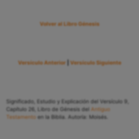
Volver al Libro Génesis
Versículo Anterior
|
Versículo Siguiente
Significado, Estudio y Explicación del Versículo 9,
Capítulo 26, Libro de Génesis del
Antiguo
Testamento
en la Biblia. Autoría: Moisés.