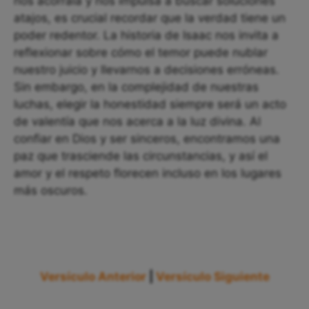
nos acorrala y nos impulsa a buscar soluciones
atajos, es crucial recordar que la verdad tiene un
poder redentor. La historia de Isaac nos invita a
reflexionar sobre cómo el temor puede nublar
nuestro juicio y llevarnos a decisiones erróneas.
Sin embargo, en la complejidad de nuestras
luchas, elegir la honestidad siempre será un acto
de valentía que nos acerca a la luz divina. Al
confiar en Dios y ser sinceros, encontramos una
paz que trasciende las circunstancias, y así el
amor y el respeto florecen incluso en los lugares
más oscuros.
Versículo Anterior
|
Versículo Siguiente