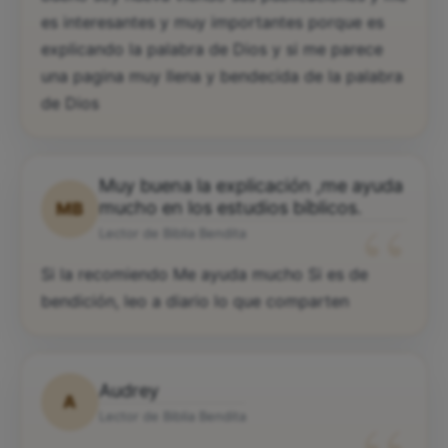
es interesantes y muy importantes porque es
explicando la palabra de Dios y si me parece
una pagina muy llena y bendecida de la palabra
de Dios
Muy buena la explicación ,me ayuda
“
mucho en los estudios bíblicos.
MB
Lector de Biblia Bendita
Si la recomiendo Me ayuda mucho Si es de
bendición, leo a diario lo que comparten
Audrey
A
Lector de Biblia Bendita