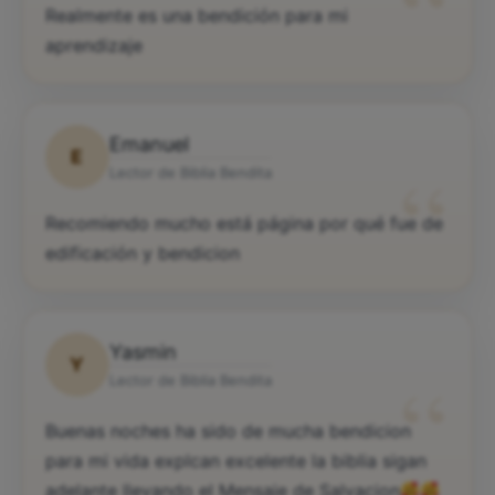
“
Realmente es una bendición para mi
aprendizaje
Emanuel
E
“
Lector de Biblia Bendita
Recomiendo mucho está página por qué fue de
edificación y bendicion
Yasmin
Y
“
Lector de Biblia Bendita
Buenas noches ha sido de mucha bendicion
para mi vida explcan excelente la biblia sigan
adelante llevando el Mensaje de Salvacion