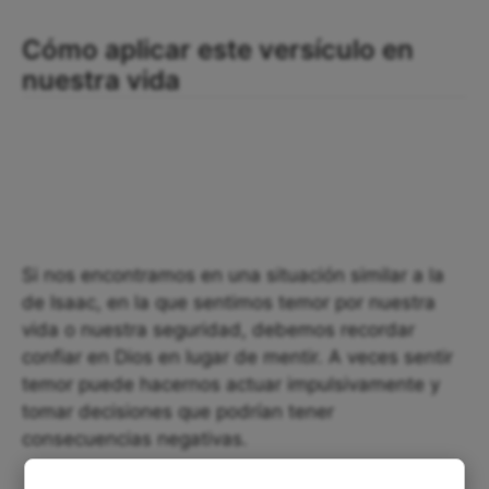
Cómo aplicar este versículo en
nuestra vida
Si nos encontramos en una situación similar a la
de Isaac, en la que sentimos temor por nuestra
vida o nuestra seguridad, debemos recordar
confiar en Dios en lugar de mentir. A veces sentir
temor puede hacernos actuar impulsivamente y
tomar decisiones que podrían tener
consecuencias negativas.