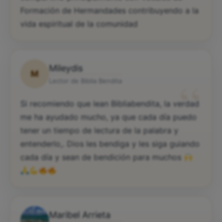
Formación de Hermandades contribuyendo a la
vida espiritual de la comunidad
Mileydis
M
“
Lector de Biblia Bendita
Si recomiendo que lean Bibliabendita, la verdad
me ha ayudado mucho, ya que cada día puedo
tener un tiempo de lectura de la palabra y
entenderlo,. Dios les bendiga y les siga guiando
cada día y sean de bendición para muchos
Maribel Arrieta