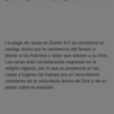
La plaga de ranas en Éxodo 8:3 se considera un
castigo divino por la resistencia del faraón a
liberar a los hebreos y dejar que adoren a su Dios.
Las ranas eran consideradas sagradas en la
religión egipcia, por lo que su presencia en las
casas y lugares de trabajo era un recordatorio
constante de la naturaleza divina de Dios y de su
poder sobre la creación.