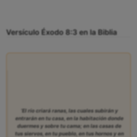
Versículo Éxodo 8:3 en la Biblia
‘El río criará ranas, las cuales subirán y
entrarán en tu casa, en la habitación donde
duermes y sobre tu cama; en las casas de
tus siervos, en tu pueblo, en tus hornos y en