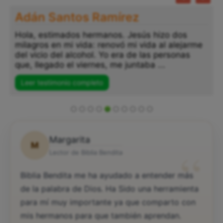
Adán Santos Ramírez
Hola, estimados hermanos. Jesús hizo dos
milagros en mi vida: renovó mi vida al alejarme
del vicio del alcohol. Yo era de las personas
que, llegado el viernes, me juntaba ...
Leer testimonio completo
Margarita
M
“
Lector de Biblia Bendita
Biblia Bendita me ha ayudado a entender más
de la palabra de Dios. Ha Sido una herramienta
para mí muy importante ya que comparto con
mis hermanos para que también aprendan.