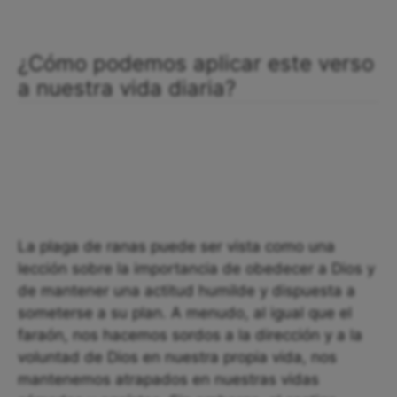
¿Cómo podemos aplicar este verso
a nuestra vida diaria?
La plaga de ranas puede ser vista como una
lección sobre la importancia de obedecer a Dios y
de mantener una actitud humilde y dispuesta a
someterse a su plan. A menudo, al igual que el
faraón, nos hacemos sordos a la dirección y a la
voluntad de Dios en nuestra propia vida, nos
mantenemos atrapados en nuestras vidas