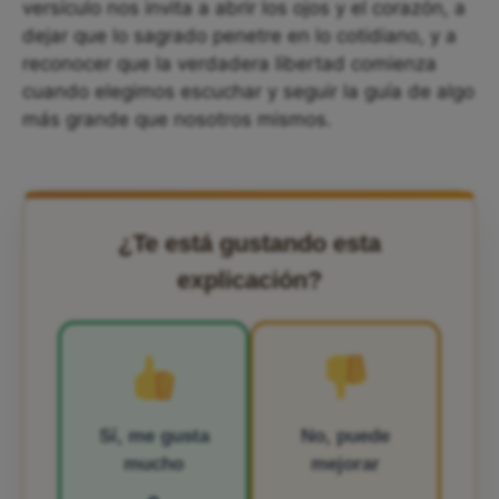
versículo nos invita a abrir los ojos y el corazón, a
dejar que lo sagrado penetre en lo cotidiano, y a
reconocer que la verdadera libertad comienza
cuando elegimos escuchar y seguir la guía de algo
más grande que nosotros mismos.
¿Te está gustando esta
explicación?
Sí, me gusta
No, puede
mucho
mejorar