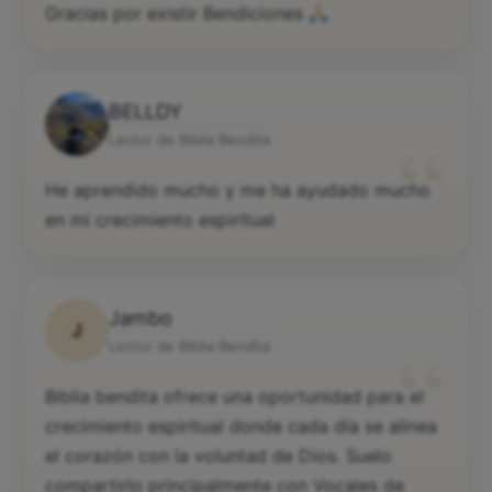
Gracias por existir Bendiciones
BELLDY
“
Lector de Biblia Bendita
He aprendido mucho y me ha ayudado mucho
en mi crecimiento espiritual
Jambo
J
“
Lector de Biblia Bendita
Biblia bendita ofrece una oportunidad para el
crecimiento espiritual donde cada día se alinea
el corazón con la voluntad de Dios. Suelo
compartirlo principalmente con Vocales de