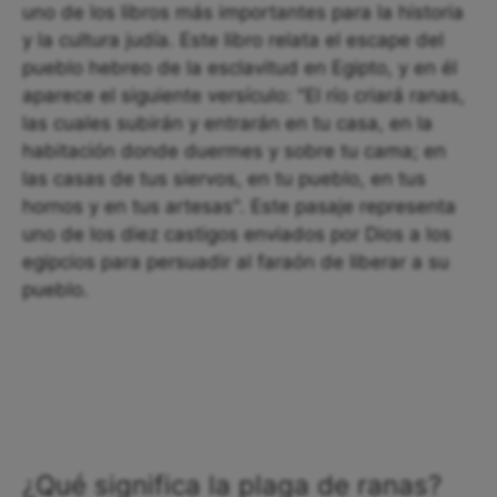
uno de los libros más importantes para la historia
y la cultura judía. Este libro relata el escape del
pueblo hebreo de la esclavitud en Egipto, y en él
aparece el siguiente versículo: "El río criará ranas,
las cuales subirán y entrarán en tu casa, en la
habitación donde duermes y sobre tu cama; en
las casas de tus siervos, en tu pueblo, en tus
hornos y en tus artesas". Este pasaje representa
uno de los diez castigos enviados por Dios a los
egipcios para persuadir al faraón de liberar a su
pueblo.
¿Qué significa la plaga de ranas?