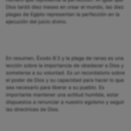
Dios tardó diez meses en crear el mundo, las diez
plagas de Egipto representan la perfección en la
ejecución del juicio divino.
En resumen, Éxodo 8:3 y la plaga de ranas es una
lección sobre la importancia de obedecer a Dios y
someterse a su voluntad. Es un recordatorio sobre
el poder de Dios y su capacidad para hacer lo que
sea necesario para liberar a su pueblo. Es
importante mantener una actitud humilde, estar
dispuestos a renunciar a nuestro egoísmo y seguir
las directrices de Dios.