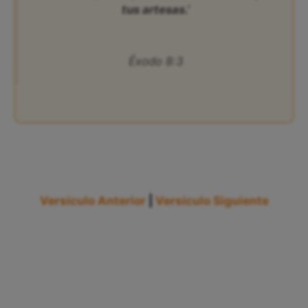
tus artesas.’
Éxodo 8:3
Versículo Anterior
|
Versículo Siguiente