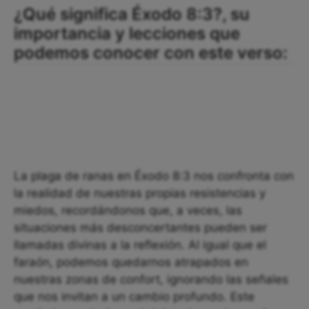
¿Qué significa Éxodo 8:3?, su
importancia y lecciones que
podemos conocer con este verso:
La plaga de ranas en Éxodo 8:3 nos confronta con
la realidad de nuestras propias resistencias y
miedos, recordándonos que, a veces, las
situaciones más desconcertantes pueden ser
llamadas divinas a la reflexión. Al igual que el
faraón, podemos quedarnos atrapados en
nuestras zonas de confort, ignorando las señales
que nos invitan a un cambio profundo. Este