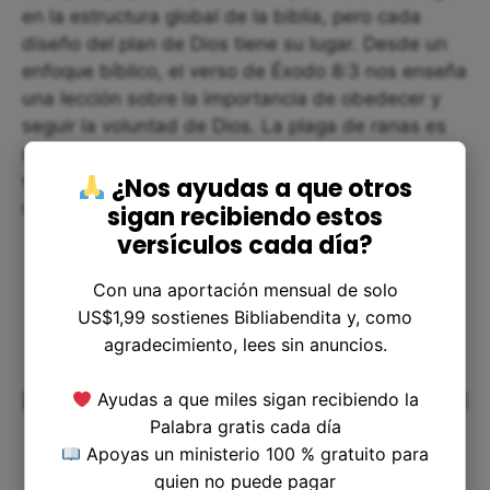
en la estructura global de la biblia, pero cada
diseño del plan de Dios tiene su lugar. Desde un
enfoque bíblico, el verso de Éxodo 8:3 nos enseña
una lección sobre la importancia de obedecer y
seguir la voluntad de Dios. La plaga de ranas es
un recordatorio de que Dios aún tiene el control
sobre la creación y que Él es el dueño del
¿Nos ayudas a que otros
universo.
sigan recibiendo estos
versículos cada día?
Con una aportación mensual de solo
US$1,99 sostienes Bibliabendita y, como
agradecimiento, lees sin anuncios.
Resolviendo dudas sobre Éxodo 8:3
Ayudas a que miles sigan recibiendo la
Palabra gratis cada día
Apoyas un ministerio 100 % gratuito para
quien no puede pagar