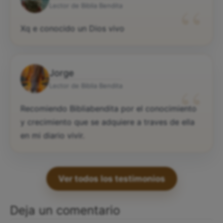
“
Lector de Biblia Bendita
Xq e conocido un Dios vivo
Jorge
“
Lector de Biblia Bendita
Recomiendo Bibliabendita por el conocimiento
y crecimiento que se adquiere a traves de ella
en mi diario vivir.
Ver todos los testimonios
Deja un comentario