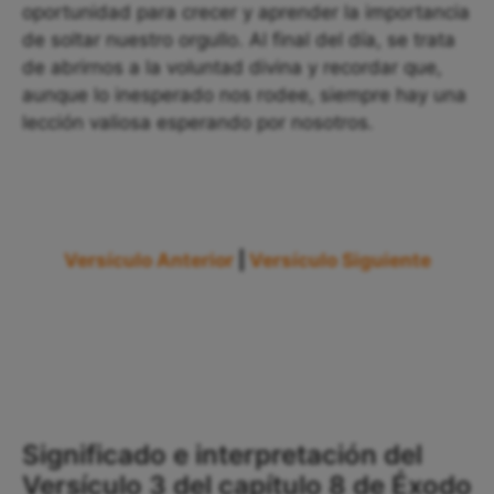
oportunidad para crecer y aprender la importancia
de soltar nuestro orgullo. Al final del día, se trata
de abrirnos a la voluntad divina y recordar que,
aunque lo inesperado nos rodee, siempre hay una
lección valiosa esperando por nosotros.
Versículo Anterior
|
Versículo Siguiente
Significado e interpretación del
Versículo 3 del capítulo 8 de Éxodo