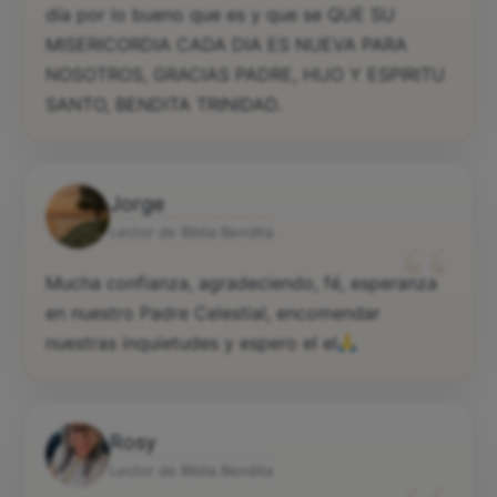
día por lo bueno que es y que se QUE SU
MISERICORDIA CADA DIA ES NUEVA PARA
NOSOTROS, GRACIAS PADRE, HIJO Y ESPIRITU
SANTO, BENDITA TRINIDAD.
Jorge
“
Lector de Biblia Bendita
Mucha confianza, agradeciendo, fé, esperanza
en nuestro Padre Celestial, encomendar
nuestras inquietudes y espero el el
Rosy
Lector de Biblia Bendita