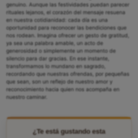
genuino. Aunque las festividades puedan parecer
rituales lejanos, el corazón del mensaje resuena
en nuestra cotidianidad: cada día es una
oportunidad para reconocer las bendiciones que
nos rodean. Imagina ofrecer un gesto de gratitud,
ya sea una palabra amable, un acto de
generosidad o simplemente un momento de
silencio para dar gracias. En ese instante,
transformamos lo mundano en sagrado,
recordando que nuestras ofrendas, por pequeñas
que sean, son un reflejo de nuestro amor y
reconocimiento hacia quien nos acompaña en
nuestro caminar.
¿Te está gustando esta