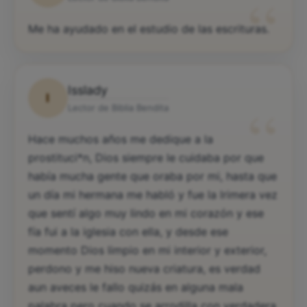
“
Me ha ayudado en el estudio de las escrituras.
Isslady
I
“
Lector de Biblia Bendita
Hace muchos años me dedique a la
prostituci*n, Dios siempre le cuidaba por que
había mucha gente que oraba por mi, hasta que
un día mi hermana me habló y fue la lrimera vez
que sentí algo muy lindo en mi corazón y ese
fía fui a la iglesia con ella, y desde ese
momento Dios limpio en mi interior y exterior,
perdono y me hiso nueva criatura, es verdad
aun aveces le fallo quizás en alguna mala
palabra pero cuando se arrodilla con verdadera