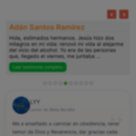
Adán Santos Ramírez
Hola, estimados hermanos. Jesús hizo dos
milagros en mi vida: renovó mi vida al alejarme
del vicio del alcohol. Yo era de las personas
que, llegado el viernes, me juntaba ...
Leer testimonio completo
LYY
“
Lector de Biblia Bendita
Me a enseñado a caminar en obediencia, tener
temor de Dios y Reverencia, dar gracias cada