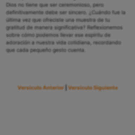
Dios no tiene que ser ceremonioso, pero
definitivamente debe ser sincero. ¿Cuándo fue la
última vez que ofreciste una muestra de tu
gratitud de manera significativa? Reflexionemos
sobre cómo podemos llevar ese espíritu de
adoración a nuestra vida cotidiana, recordando
que cada pequeño gesto cuenta.
Versículo Anterior
|
Versículo Siguiente