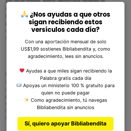
De igual forma, estos versículos revelan la
importancia de una relación cercana y sincera con
¿Nos ayudas a que otros
Dios, en la que se encuentre la disposición para
sigan recibiendo estos
presentarle ofrendas con gozo, las cuales son el
versículos cada día?
reflejo de nuestro amor y gratitud hacia él por
todo lo que nos ha dado.
Con una aportación mensual de solo
US$1,99 sostienes Bibliabendita y, como
agradecimiento, lees sin anuncios.
Ayudas a que miles sigan recibiendo la
En resumen, Deuteronomio 16:16 nos enseña la
Palabra gratis cada día
importancia de la adoración y de la entrega
Apoyas un ministerio 100 % gratuito para
generosa a Dios. A través de este versículo,
quien no puede pagar
podemos reflexionar sobre cómo aplicar en
Como agradecimiento, tú navegas
nuestra vida diaria, la gratitud y el amor hacia
Bibliabendita sin anuncios
Dios no solo en nuestras acciones diarias sino
también en nuestras ofrendas y donaciones.
Sí, quiero apoyar Bibliabendita