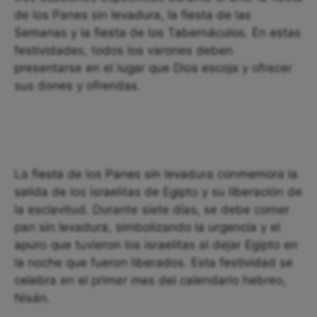
de los Panes sin levadura, la fiesta de las
Semanas y la fiesta de los Tabernáculos. En estas
festividades, todos los varones deben
presentarse en el lugar que Dios escoja y ofrecer
sus dones y ofrendas.
La fiesta de los Panes sin levadura conmemora la
salida de los israelitas de Egipto y su liberación de
la esclavitud. Durante siete días, se debe comer
pan sin levadura, simbolizando la urgencia y el
apuro que tuvieron los israelitas al dejar Egipto en
la noche que fueron liberados. Esta festividad se
celebra en el primer mes del calendario hebreo,
Nisán.