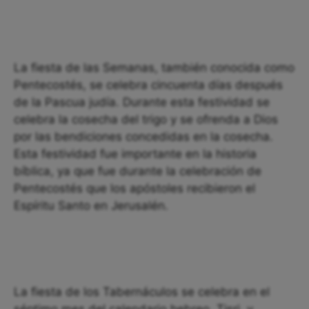
La fiesta de las Semanas, también conocida como
Pentecostés, se celebra cincuenta días después
de la Pascua judía. Durante esta festividad se
celebra la cosecha del trigo y se ofrenda a Dios
por las bendiciones concedidas en la cosecha.
Esta festividad fue importante en la historia
bíblica, ya que fue durante la celebración de
Pentecostés que los apóstoles recibieron el
Espíritu Santo en Jerusalén.
La fiesta de los Tabernáculos se celebra en el