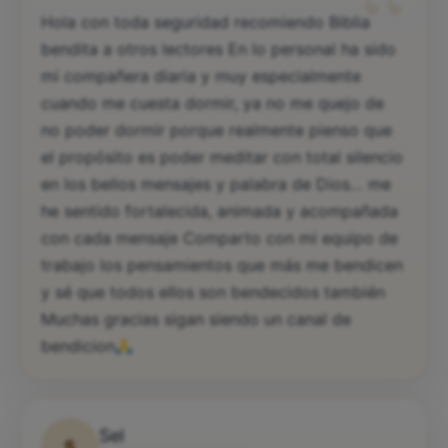
“
Hola con toda seguridad recomiendo Biblia
bendita a otros lectores En lo personal ha sido
mi compañera diaria y muy especialmente
cuando me cuesta dormir, ya no me quejo de
no poder dormir porque realmente pienso que
el propósito es poder meditar con total silencio
en los bellos mensajes y palabra de Dios… me
he sentido fortalecida, animada y acompañada
con cada mensaje Comparto con mi equipo de
trabajo los pensamientos que más me bendicen
y sé que todos ellos son bendecidos también
Muchas gracias sigan siendo un canal de
bendicion
Sel
S