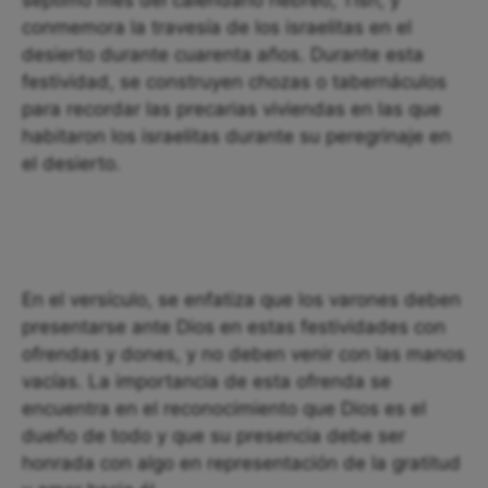
séptimo mes del calendario hebreo, Tisri, y
conmemora la travesía de los israelitas en el
desierto durante cuarenta años. Durante esta
festividad, se construyen chozas o tabernáculos
para recordar las precarias viviendas en las que
habitaron los israelitas durante su peregrinaje en
el desierto.
En el versículo, se enfatiza que los varones deben
presentarse ante Dios en estas festividades con
ofrendas y dones, y no deben venir con las manos
vacías. La importancia de esta ofrenda se
encuentra en el reconocimiento que Dios es el
dueño de todo y que su presencia debe ser
honrada con algo en representación de la gratitud