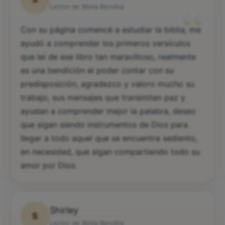
“
Lector de Biblia Bendita
Con su página comencé a estudiar la biblia, me
ayudó a comprender los primeros versículos
que leí de ese libro tan maravilloso, realmente
es una bendición el poder contar con su
predisposición, agradezco y valoro mucho su
trabajo, sus mensajes que transmiten paz y
ayudan a comprender mejor la palabra, deseo
que sigan siendo instrumentos de Dios para
llegar a todo aquel que se encuentra sediento,
en necesidad, que sigan compartiendo todo su
amor por Dios
Shirley
S
Lector de Biblia Bendita