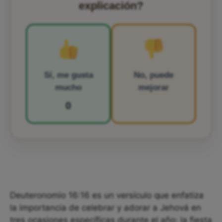
explicación?
Sí, me gusta
No, puede
mucho
mejorar
0
Deuteronomio 16:16 es un versículo que enfatiza
la importancia de celebrar y adorar a Jehová en
tres ocasiones específicas durante el año: la fiesta