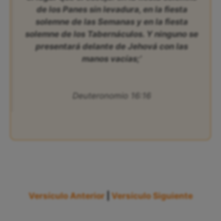
de los Panes sin levadura, en la fiesta
solemne de las Semanas y en la fiesta
solemne de los Tabernáculos. Y ninguno se
presentará delante de Jehová con las
manos vacías;’
Deuteronomio 16:16
Versículo Anterior
|
Versículo Siguiente