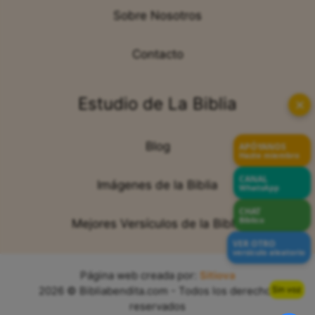
Sobre Nosotros
Contacto
Estudio de La Biblia
✕
Blog
APÓYANOS
Hazte miembro
CANAL
Imágenes de la Biblia
WhatsApp
CHAT
Bíblico
Mejores Versículos de la Biblia
VER OTRO
versículo aleatorio
Página web creada por:
Sitiova
Sin voz
2026 © Bibliabendita.com - Todos los derechos
reservados