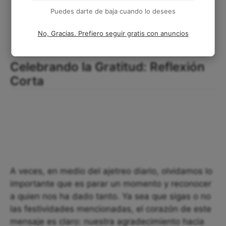
Puedes darte de baja cuando lo desees
No, Gracias. Prefiero seguir gratis con anuncios
Celebrando la Gratitud: Reflexión
Corta
A veces, en medio del ajetreo diario, olvidamos lo
importante que es parar un momento y reconocer
a quien nos ha dado tanto. Ya sea que sigas o no
las festividades mencionadas, el corazón de este
mensaje es claro: nuestra agradecimiento hacia