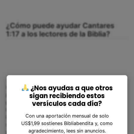
¿Cómo puede ayudar Cantares
1:17 a los lectores de la Biblia?
¿Nos ayudas a que otros
Cantares 1:17 es una poderosa metáfora que
sigan recibiendo estos
puede ayudarnos a encontrar significado y
versículos cada día?
propósito en nuestra relación con Dios. Cuando
leemos este versículo, podemos reflexionar sobre
Con una aportación mensual de solo
la fortaleza que necesitamos para perseverar en
US$1,99 sostienes Bibliabendita y, como
nuestra vida espiritual, así como la belleza que
agradecimiento, lees sin anuncios.
podemos encontrar al seguir a Dios. Además, nos