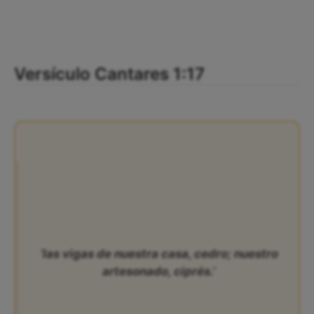
Versículo Cantares 1:17
‘las vigas de nuestra casa, cedro; nuestro
artesonado, ciprés.’