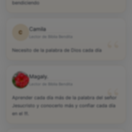
bendiciendo
Camila
C
“
Lector de Biblia Bendita
Necesito de la palabra de Dios cada día
Magaly.
“
Lector de Biblia Bendita
Aprender cada día más de la palabra del señor
Jesucristo y conocerlo más y confiar cada día
en el !!!.