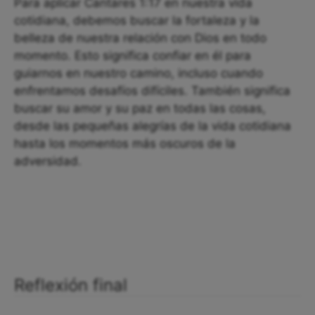
Para aplicar Cantares 1:17 en nuestra vida
cotidiana, debemos buscar la fortaleza y la
belleza de nuestra relación con Dios en todo
momento. Esto significa confiar en él para
guiarnos en nuestro camino, incluso cuando
enfrentamos desafíos difíciles. También significa
buscar su amor y su paz en todas las cosas,
desde las pequeñas alegrías de la vida cotidiana
hasta los momentos más oscuros de la
adversidad.
Reflexión final