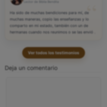
“
Lector de Biblia Bendita
Ha sido de muchas bendiciones para mí, de
muchas maneras, copio las enseñanzas y lo
comparto en mi estado, también con un de
hermanas cuando nos reunimos o se las envió .
Ver todos los testimonios
Deja un comentario
Comentario