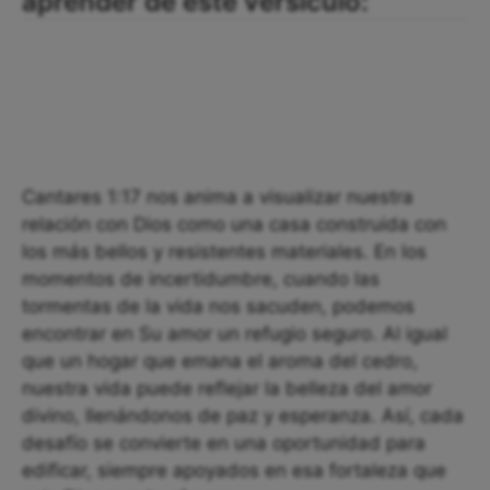
aprender de este versículo:
Cantares 1:17 nos anima a visualizar nuestra
relación con Dios como una casa construida con
los más bellos y resistentes materiales. En los
momentos de incertidumbre, cuando las
tormentas de la vida nos sacuden, podemos
encontrar en Su amor un refugio seguro. Al igual
que un hogar que emana el aroma del cedro,
nuestra vida puede reflejar la belleza del amor
divino, llenándonos de paz y esperanza. Así, cada
desafío se convierte en una oportunidad para
edificar, siempre apoyados en esa fortaleza que