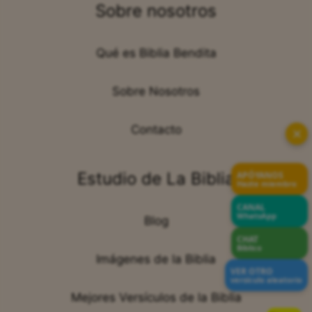
Sobre nosotros
Qué es Biblia Bendita
Sobre Nosotros
Contacto
✕
Estudio de La Biblia
APÓYANOS
Hazte miembro
CANAL
WhatsApp
Blog
CHAT
Bíblico
Imágenes de la Biblia
VER OTRO
versículo aleatorio
Mejores Versículos de la Biblia