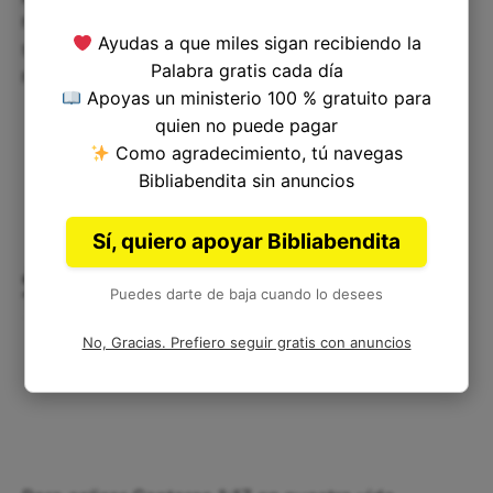
recuerda que debemos construir nuestra vida
Ayudas a que miles sigan recibiendo la
sobre la roca sólida de la fe, en lugar de la arena
Palabra gratis cada día
movediza de las preocupaciones mundanas.
Apoyas un ministerio 100 % gratuito para
quien no puede pagar
Como agradecimiento, tú navegas
Bibliabendita sin anuncios
Sí, quiero apoyar Bibliabendita
¿Cómo podemos aplicar Cantares
Puedes darte de baja cuando lo desees
1:17 en nuestra vida cotidiana?
No, Gracias. Prefiero seguir gratis con anuncios