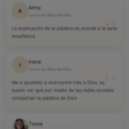
Alma
A
“
Lector de Biblia Bendita
La explicación de la palabra es acorde a la sana
enseñanza
Irene
I
“
Lector de Biblia Bendita
Me a ayudado a acercarme más a Dios, es
bueno ver qué por medio de las redes sociales
compartan la palabra de Dios
Tessa