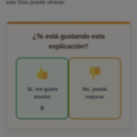
solo Dios puede ofrecer.
¿Te está gustando esta
explicación?
Sí, me gusta
No, puede
mucho
mejorar
0