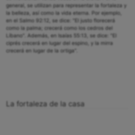
general, se utilizan para representar la fortaleza y
la belleza, así como la vida eterna. Por ejemplo,
en el Salmo 92:12, se dice: "El justo florecerá
como la palma; crecerá como los cedros del
Líbano". Además, en Isaías 55:13, se dice: "El
ciprés crecerá en lugar del espino, y la mirra
crecerá en lugar de la ortiga".
La fortaleza de la casa