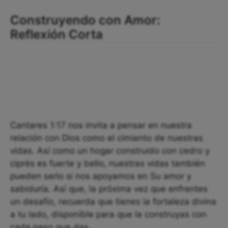
Construyendo con Amor:
Reflexión Corta
Cantares 1:17 nos invita a pensar en nuestra
relación con Dios como el cimiento de nuestras
vidas. Así como un hogar construido con cedro y
ciprés es fuerte y bello, nuestras vidas también
pueden serlo si nos apoyamos en Su amor y
sabiduría. Así que, la próxima vez que enfrentes
un desafío, recuerda que tienes la fortaleza divina
a tu lado, disponible para que la construyas con
cada paso que das.