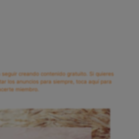
seguir creando contenido gratuito. Si quieres
tar los anuncios para siempre, toca aquí para
acerte miembro.