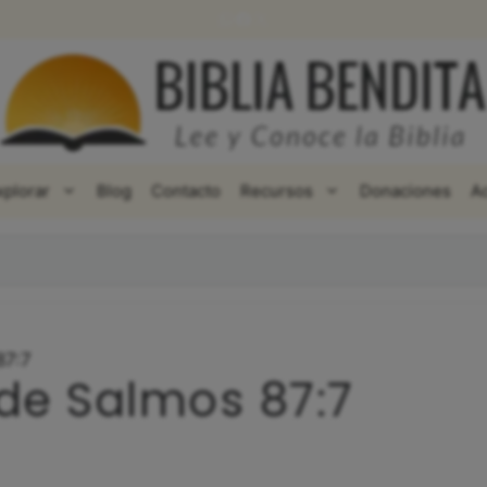
WhatsApp
Facebook
X
xplorar
Blog
Contacto
Recursos
Donaciones
A
87:7
 de Salmos 87:7