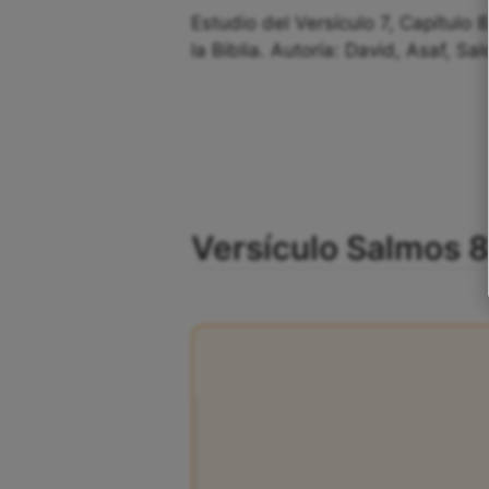
Estudio del Versículo 7, Capítulo 
la Biblia. Autoría: David, Asaf, Sa
Versículo Salmos 8