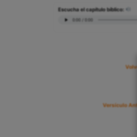
Escucha el capítulo bíblico:
Volv
Versículo Ant