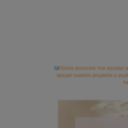
Estos anuncios nos ayudan a 
apoyar nuestro proyecto y ocul
h