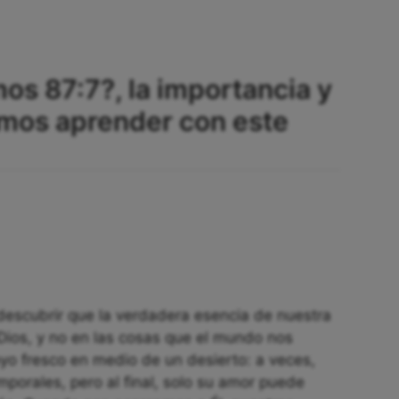
os 87:7?, la importancia y
mos aprender con este
edescubrir que la verdadera esencia de nuestra
 Dios, y no en las cosas que el mundo nos
yo fresco en medio de un desierto: a veces,
orales, pero al final, solo su amor puede