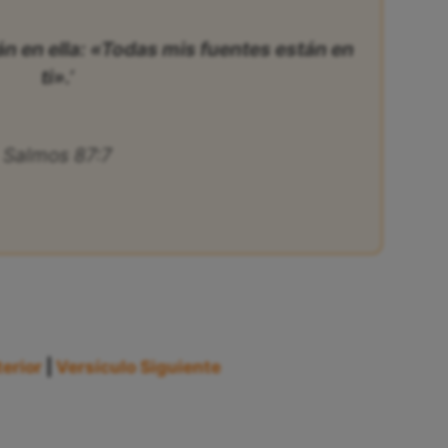
án en ella: «Todas mis fuentes están en
ti».’
Salmos 87:7
erior
|
Versículo Siguiente