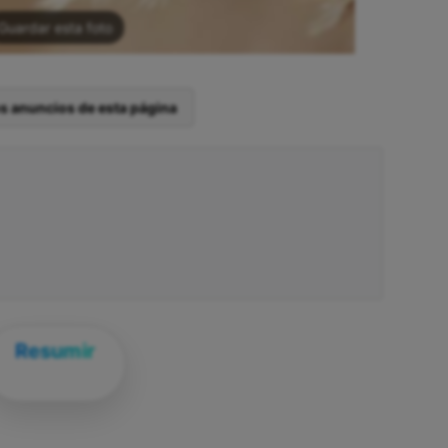
Guardar esta foto
os anuncios de esta página
Resumir