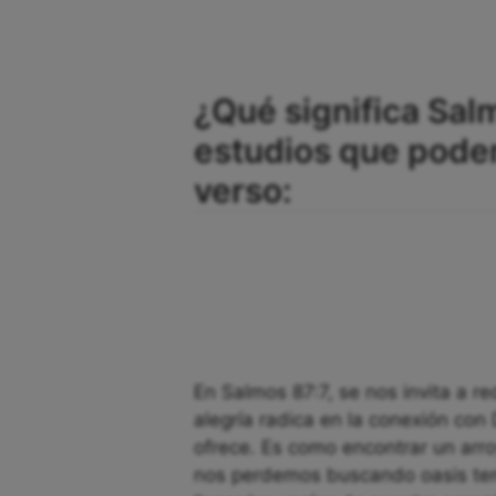
¿Qué significa Salm
estudios que pode
verso:
En Salmos 87:7, se nos invita a r
alegría radica en la conexión con
ofrece. Es como encontrar un arro
nos perdemos buscando oasis temp