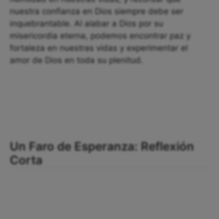
nuestra confianza en Dios siempre debe ser
inquebrantable. Al alabar a Dios por su
misericordia eterna, podemos encontrar paz y
fortaleza en nuestras vidas y experimentar el
amor de Dios en toda su plenitud.
Un Faro de Esperanza: Reflexión
Corta