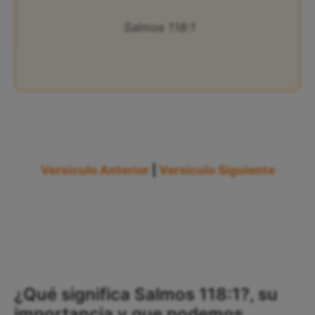
Salmos 118:1
Versículo Anterior
|
Versículo Siguiente
¿Qué significa Salmos 118:1?, su
importancia y que podemos