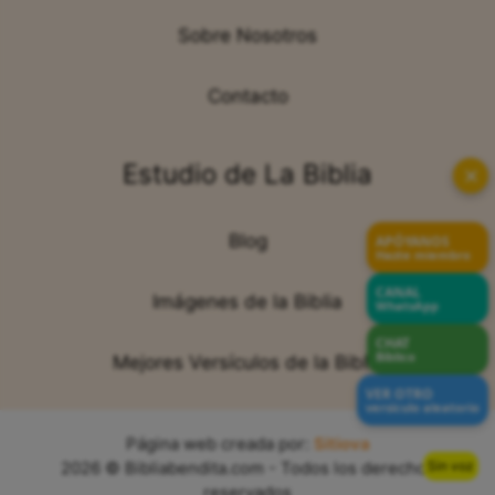
Sobre Nosotros
Contacto
Estudio de La Biblia
✕
Blog
APÓYANOS
Hazte miembro
CANAL
Imágenes de la Biblia
WhatsApp
CHAT
Bíblico
Mejores Versículos de la Biblia
VER OTRO
versículo aleatorio
Página web creada por:
Sitiova
Sin voz
2026 © Bibliabendita.com - Todos los derechos
reservados