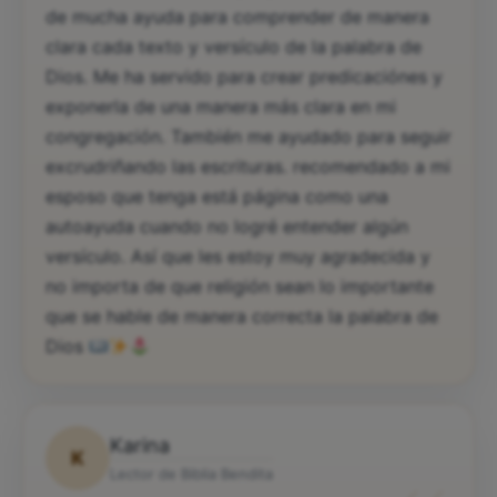
de mucha ayuda para comprender de manera
clara cada texto y versículo de la palabra de
Dios. Me ha servido para crear predicaciónes y
exponerla de una manera más clara en mi
congregación. También me ayudado para seguir
excrudriñando las escrituras. recomendado a mi
esposo que tenga está página como una
autoayuda cuando no logré entender algún
versículo. Así que les estoy muy agradecida y
no importa de que religión sean lo importante
que se hable de manera correcta la palabra de
Dios
Karina
K
Lector de Biblia Bendita