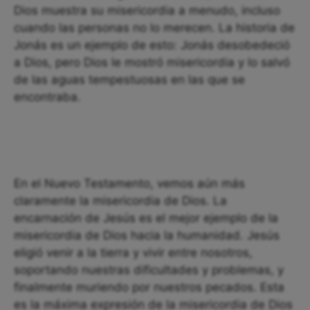
Dios muestra su misericordia a menudo, incluso
cuando las personas no lo merecen. La historia de
Jonás es un ejemplo de esto: Jonás desobedeció
a Dios, pero Dios le mostró misericordia y lo salvó
de las aguas tempestuosas en las que se
encontraba.
En el Nuevo Testamento, vemos aún más
claramente la misericordia de Dios. La
encarnación de Jesús es el mejor ejemplo de la
misericordia de Dios hacia la humanidad. Jesús
eligió venir a la tierra y vivir entre nosotros,
soportando nuestras dificultades y problemas, y
finalmente muriendo por nuestros pecados. Esta
es la máxima expresión de la misericordia de Dios