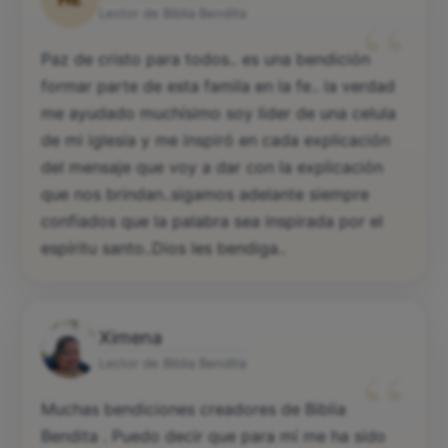
“
Lector de Biblia Bendita
Paz de cristo para todos.. es una bendición
formar parte de esta famila en la fe.. la verdad
me ayudado muchísimo soy lider de una celula
de mi iglesia y me inspiró en cada explicación
del mensaje que voy a dar con la explicación
que nos brindan..sigamos adelante siempre
confiados que la palabra sea inspirada por el
espíritu santo..Dios les bendiga..
Ximena
“
Lector de Biblia Bendita
Muchas bendiciones creadores de Biblia
Bendita . Puedo decir que para mí me ha sido