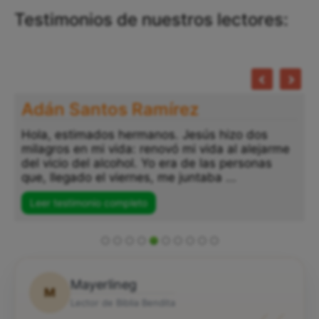
Testimonios de nuestros lectores:
Adán Santos Ramírez
Hola, estimados hermanos. Jesús hizo dos
milagros en mi vida: renovó mi vida al alejarme
del vicio del alcohol. Yo era de las personas
que, llegado el viernes, me juntaba ...
Leer testimonio completo
Mayerlineg
M
Lector de Biblia Bendita