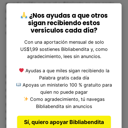
mundo caído, y que el sufrimiento es una parte
inevitable de la vida. Sin embargo, Dios promete
¿Nos ayudas a que otros
estar allí para nosotros en medio de nuestras
sigan recibiendo estos
dificultades, y su misericordia siempre está
versículos cada día?
disponible para nosotros.
Con una aportación mensual de solo
US$1,99 sostienes Bibliabendita y, como
agradecimiento, lees sin anuncios.
También podemos tener preguntas sobre cómo
Ayudas a que miles sigan recibiendo la
podemos experimentar la misericordia de Dios en
Palabra gratis cada día
nuestras propias vidas. Es importante recordar
Apoyas un ministerio 100 % gratuito para
que la misericordia de Dios no es algo que
quien no puede pagar
tengamos que ganar o merecer. Es un regalo
Como agradecimiento, tú navegas
gratuito que Dios está dispuesto a dar a
Bibliabendita sin anuncios
cualquiera que lo busque. Si queremos
experimentar la misericordia de Dios, debemos
Sí, quiero apoyar Bibliabendita
acudir a él con humildad y confianza, sabiendo