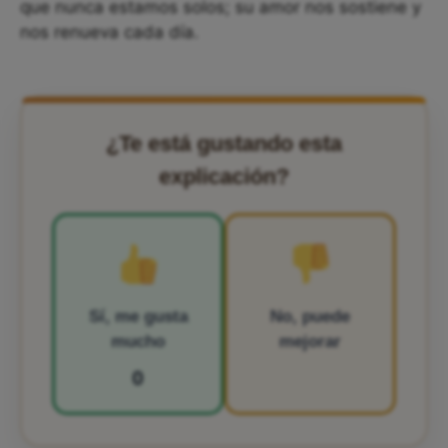
que nunca estamos solos; su amor nos sostiene y
nos renueva cada día.
¿Te está gustando esta
explicación?
Sí, me gusta
No, puede
mucho
mejorar
0