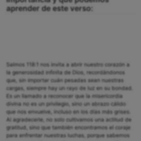
aprender de este verso:
Salmos 118:1 nos invita a abrir nuestro corazón a
la generosidad infinita de Dios, recordándonos
que, sin importar cuán pesadas sean nuestras
cargas, siempre hay un rayo de luz en su bondad.
Es un llamado a reconocer que la misericordia
divina no es un privilegio, sino un abrazo cálido
que nos envuelve, incluso en los días más grises.
Al agradecerle, no solo cultivamos una actitud de
gratitud, sino que también encontramos el coraje
para enfrentar nuestras luchas, porque sabemos