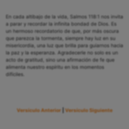
En cada altibajo de la vida, Salmos 118:1 nos invita
a parar y recordar la infinita bondad de Dios. Es
un hermoso recordatorio de que, por más oscura
que parezca la tormenta, siempre hay luz en su
misericordia, una luz que brilla para guiarnos hacia
la paz y la esperanza. Agradecerle no solo es un
acto de gratitud, sino una afirmación de fe que
alimenta nuestro espíritu en los momentos
difíciles.
Versículo Anterior
|
Versículo Siguiente