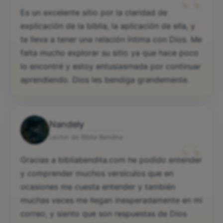
“
Es un excelente sitio por la claridad de
explicación de la biblia, la aplicación de ella, y
te lleva a tener una relación íntima con Dios. Me
falta mucho explorar su sitio ya que hace poco
lo encontré y estoy entusiasmada por continuar
aprendiendo. Dios les bendiga grandemente.
Nandely
“
Lector de Biblia Bendita
Gracias a bibliabendita.com he podido entender
y comprender muchos versículos que en
ocasiones me cuesta entender y también
muchas veces me llegan inesperadamente en mi
correo, y siento que son respuestas de Dios