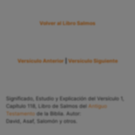
Volver al Libro Salmos
Versículo Anterior
|
Versículo Siguiente
Significado, Estudio y Explicación del Versículo 1,
Capítulo 118, Libro de Salmos del
Antiguo
Testamento
de la Biblia. Autor:
David, Asaf, Salomón y otros.