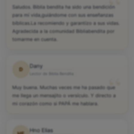
“
Saludos. Biblia bendita ha sido una bendición
para mí vida,guiándome con sus enseñanzas
bíblicas.La recomiendo y garantízo a sus vidas.
Agradecida a la comunidad Bibliabendita por
tomarme en cuenta.
Dany
D
“
Lector de Biblia Bendita
Muy buena. Muchas veces me ha pasado que
me llega un mensajito o versículo. Y directo a
mi corazón como si PAPÁ me hablara.
Hno Elias
HE