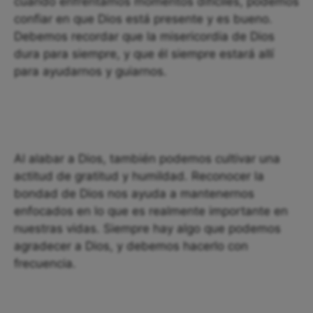
cuando enfrentamos momentos difíciles, podemos
confiar en que Dios está presente y es bueno.
Debemos recordar que la misericordia de Dios
dura para siempre, y que él siempre estará allí
para ayudarnos y guiarnos.
Al alabar a Dios, también podemos cultivar una
actitud de gratitud y humildad. Reconocer la
bondad de Dios nos ayuda a mantenernos
enfocados en lo que es realmente importante en
nuestras vidas. Siempre hay algo que podemos
agradecer a Dios, y debemos hacerlo con
frecuencia.