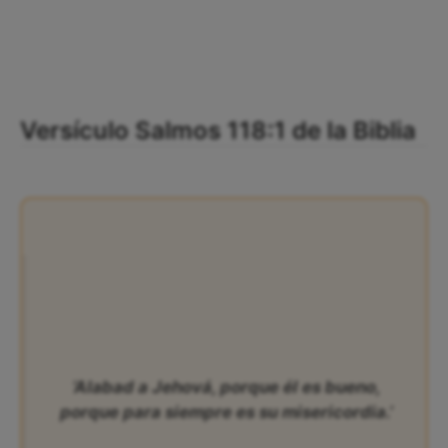
Versículo Salmos 118:1 de la Biblia
‘Alabad a Jehová, porque él es bueno,
porque para siempre es su misericordia.’