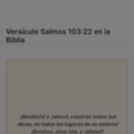
Versículo Salmos 103:22 en la
Biblia
‘¡Bendecid a Jehová,vosotras todas sus
obras, en todos los lugares de su señorío!
¡Bendice, alma mía, a Jehová!’