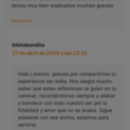
temas muy bien explicados muchas gracias
Responder
bibliabendita
27 de abril de 2026 a las 23:32
Hola Lorenzo, gracias por compartirnos tu
experiencia tan bella. Nos alegra mucho
saber que estas reflexiones te guían en tu
caminar, recordándonos siempre a alabar
y bendecir con todo nuestro ser por la
fidelidad y amor que no se acaba. Sigue
adelante con ese ánimo, estamos para
servirte.