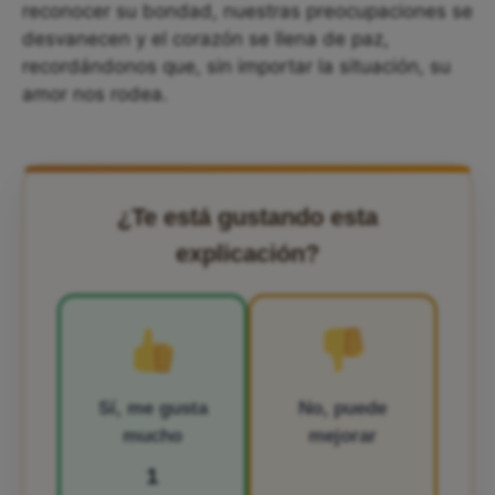
reconocer su bondad, nuestras preocupaciones se
desvanecen y el corazón se llena de paz,
recordándonos que, sin importar la situación, su
amor nos rodea.
¿Te está gustando esta
explicación?
Sí, me gusta
No, puede
mucho
mejorar
1