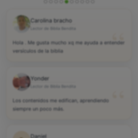
Carolina bracho
“
Lector de Biblia Bendita
Hola . Me gusta mucho xq me ayuda a entender
versículos de la biblia
Yonder
“
Lector de Biblia Bendita
Los contenidos me edifican, aprendiendo
siempre un poco más.
Daniel