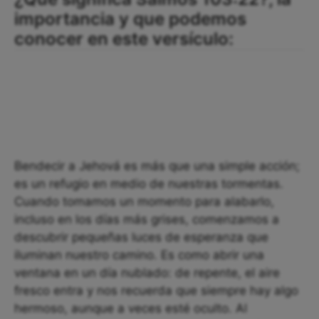
importancia y que podemos
conocer en este versículo:
Bendecir a Jehová es más que una simple acción;
es un refugio en medio de nuestras tormentas.
Cuando tomamos un momento para alabarlo,
incluso en los días más grises, comenzamos a
descubrir pequeñas luces de esperanza que
iluminan nuestro camino. Es como abrir una
ventana en un día nublado: de repente, el aire
fresco entra y nos recuerda que siempre hay algo
hermoso, aunque a veces esté oculto. Al