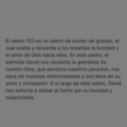
El salmo 103 es un salmo de acción de gracias, el
cual exalta y recuerda a los israelitas la bondad y
el amor de Dios hacia ellos. En este salmo, el
salmista David nos recuerda la grandeza de
nuestro Dios, que perdona nuestros pecados, nos
sana de nuestras enfermedades y nos llena de su
amor y compasión. A lo largo de este salmo, David
nos exhorta a alabar al Señor por su bondad y
misericordia.