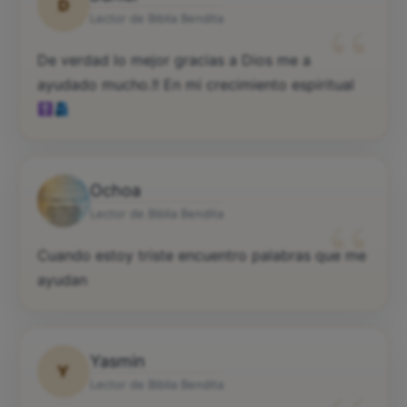
D
“
Lector de Biblia Bendita
De verdad lo mejor gracias a Dios me a
ayudado mucho.!! En mi crecimiento espiritual
Ochoa
“
Lector de Biblia Bendita
Cuando estoy triste encuentro palabras que me
ayudan
Yasmin
Y
Lector de Biblia Bendita