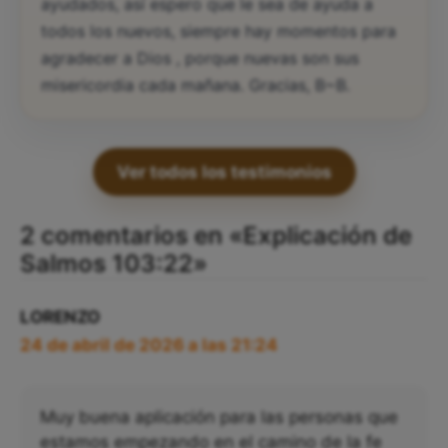
ayudados, así espero que le sea de ayuda a
todos los nuevos, siempre hay momentos para
agradecer a Dios , porque nuevas son sus
misericordia cada mañana. Gracias, B~B.
Ver todos los testimonios
2 comentarios en «Explicación de
Salmos 103:22»
LORENZO
24 de abril de 2026 a las 21:24
Muy buena aplicación para las personas que
estamos empezando en el camino de la fe