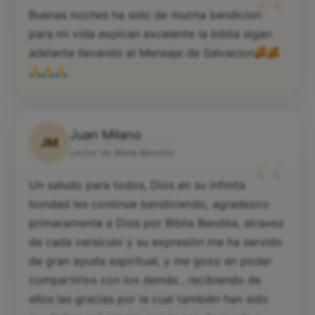
“
Buenas noches ha sido de mucha bendicion
para mi vida explcan excelente la biblia sigan
adelante llevando el Mensaje de Salvacion
Juan Milano
JM
“
Lector de Biblia Bendita
Un saludo para todos, Dios en su infinita
bondad les continúe bendiciendo, agradezco
primeramente a Dios por Biblia Bendita, atravez
de cada versículo y su expresión me ha servido
de gran ayuda espiritual, y me gozo en poder
compartirlos con los demás , recibiendo de
ellos las gracias por la cual también han sido