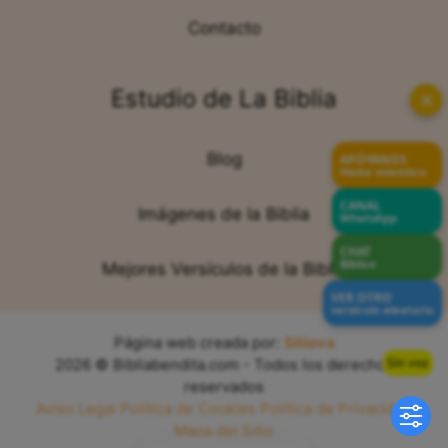
Contacto
Estudio de La Biblia
✕
Blog
APÓYANOS
Hazte miembro
CANAL
Imágenes de la Biblia
WhatsApp
CHAT
Bíblico
Mejores Versículos de la Biblia
VER OTRO
versículo aleatorio
Página web creada por:
Sitiova
2026 © Bibliabendita.com - Todos los derechos
Sin voz
reservados
Aviso Legal
Política de Cookies
Política de Privacidad
Mapa del Sitio