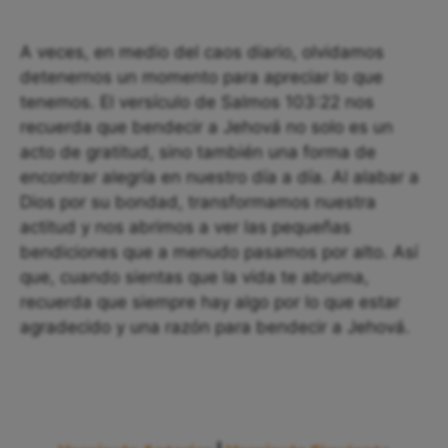
A veces, en medio del caos diario, olvidamos
detenernos un momento para apreciar lo que
tenemos. El versículo de Salmos 103:22 nos
recuerda que bendecir a Jehová no solo es un
acto de gratitud, sino también una forma de
encontrar alegría en nuestro día a día. Al alabar a
Dios por su bondad, transformamos nuestra
actitud y nos abrimos a ver las pequeñas
bendiciones que a menudo pasamos por alto. Así
que, cuando sientas que la vida te abruma,
recuerda que siempre hay algo por lo que estar
agradecido y una razón para bendecir a Jehová.