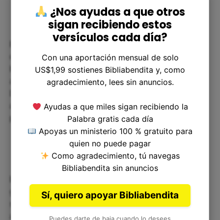
¿Nos ayudas a que otros
sigan recibiendo estos
versículos cada día?
Bendecir a Jehová es un hábito que debe ser
cultivado en nuestra vida diaria. Podemos
Con una aportación mensual de solo
bendecirle en nuestra oración diaria, en la
US$1,99 sostienes Bibliabendita y, como
adoración en la iglesia y en todo lo que hacemos.
agradecimiento, lees sin anuncios.
Debemos recordar que cada vez que bendecimos
a Dios, estamos reconociendo su soberanía y su
Ayudas a que miles sigan recibiendo la
poder en nuestras vidas.
Palabra gratis cada día
Apoyas un ministerio 100 % gratuito para
quien no puede pagar
Como agradecimiento, tú navegas
Bibliabendita sin anuncios
El salmo 103:22 es una invitación a reconocer la
grandeza de nuestro Dios y a bendecirle en todas
Sí, quiero apoyar Bibliabendita
sus obras y lugares de su señorío. A medida que
aprendemos a bendecir a Dios en todo, nuestra
Puedes darte de baja cuando lo desees