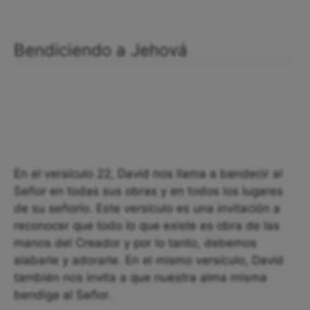
Bendiciendo a Jehová
En el versículo 22, David nos llama a bendecir al
Señor en todas sus obras y en todos los lugares
de su señorío. Este versículo es una invitación a
reconocer que todo lo que existe es obra de las
manos del Creador y por lo tanto, debemos
alabarle y adorarle. En el mismo versículo, David
también nos invita a que nuestra alma misma
bendiga al Señor.