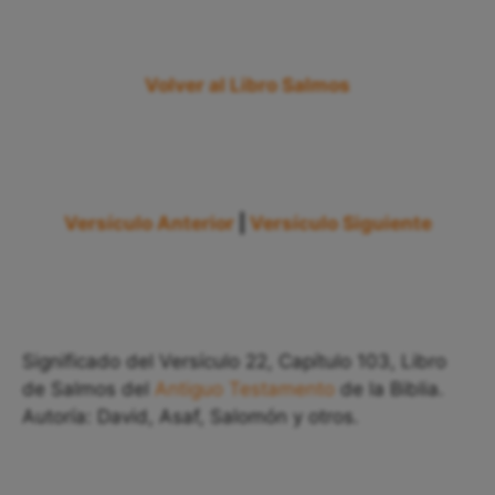
Volver al Libro Salmos
Versículo Anterior
|
Versículo Siguiente
Significado del Versículo 22, Capítulo 103, Libro
de Salmos del
Antiguo Testamento
de la Biblia.
Autoría: David, Asaf, Salomón y otros.