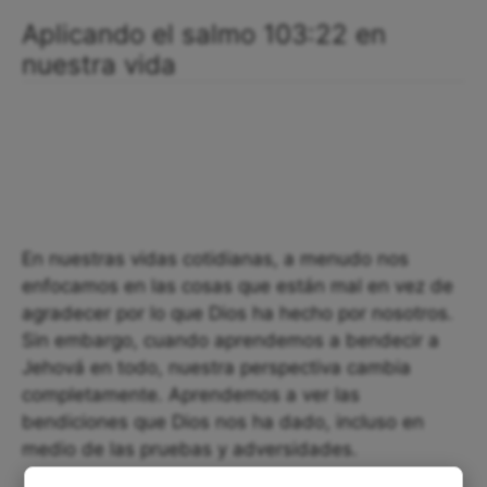
Aplicando el salmo 103:22 en
nuestra vida
En nuestras vidas cotidianas, a menudo nos
enfocamos en las cosas que están mal en vez de
agradecer por lo que Dios ha hecho por nosotros.
Sin embargo, cuando aprendemos a bendecir a
Jehová en todo, nuestra perspectiva cambia
completamente. Aprendemos a ver las
bendiciones que Dios nos ha dado, incluso en
medio de las pruebas y adversidades.