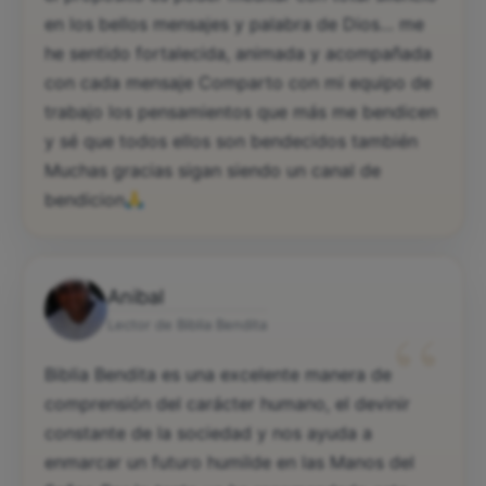
en los bellos mensajes y palabra de Dios… me
he sentido fortalecida, animada y acompañada
con cada mensaje Comparto con mi equipo de
trabajo los pensamientos que más me bendicen
y sé que todos ellos son bendecidos también
Muchas gracias sigan siendo un canal de
bendicion
Anibal
“
Lector de Biblia Bendita
Biblia Bendita es una excelente manera de
comprensión del carácter humano, el devinir
constante de la sociedad y nos ayuda a
enmarcar un futuro humilde en las Manos del