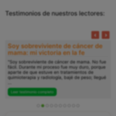
Testimonios de nuestros lectores:
Soy sobreviviente de cáncer de
mama: mi victoria en la fe
"Soy sobreviviente de cáncer de mama. No fue
fácil. Durante mi proceso fue muy duro, porque
aparte de que estuve en tratamientos de
quimioterapia y radiología, bajé de peso; llegué
...
Leer testimonio completo