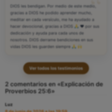
“
DIOS les bendigan. Por medio de este medio,
gracias a DIOS he podido aprender mucho,
meditar en cada versículo, me ha ayudado a
hacer devocional, gracias a DIOS
♥️
por sus
dedicación y ayuda para cada unos de
nosotros. DIOS derrame bendiciones en sus
vidas DIOS les guarden siempre
Ver todos los testimonios
2 comentarios en «Explicación de
Proverbios 25:6»
Luz
8 de junio de 2026 a las 19:59