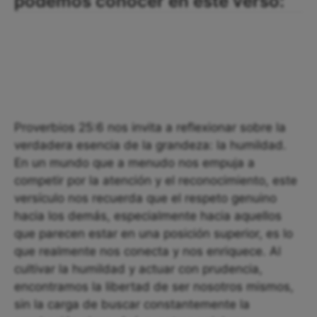
podemos conocer en este verso:
Proverbios 25:6 nos invita a reflexionar sobre la
verdadera esencia de la grandeza: la humildad.
En un mundo que a menudo nos empuja a
competir por la atención y el reconocimiento, este
versículo nos recuerda que el respeto genuino
hacia los demás, especialmente hacia aquellos
que parecen estar en una posición superior, es lo
que realmente nos conecta y nos enriquece. Al
cultivar la humildad y actuar con prudencia,
encontramos la libertad de ser nosotros mismos,
sin la carga de buscar constantemente la