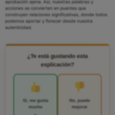
aprobación ajena. Así, nuestras palabras y
acciones se convierten en puentes que
construyen relaciones significativas, donde todos
podemos aportar y florecer desde nuestra
autenticidad.
¿Te está gustando esta
explicación?
Sí, me gusta
No, puede
mucho
mejorar