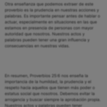
Otra enseñanza que podemos extraer de este
proverbio es la prudencia en nuestras acciones y
palabras. Es importante pensar antes de hablar o
actuar, especialmente en situaciones en las que
estamos en presencia de personas con mayor
autoridad que nosotros. Nuestros actos y
palabras pueden tener una gran influencia y
consecuencias en nuestras vidas.
En resumen, Proverbios 25:6 nos enseña la
importancia de la humildad, la prudencia y el
respeto hacia aquellos que tienen más poder o
estatus social que nosotros. Debemos evitar la
arrogancia y buscar siempre la aprobación propia.
Nuestros actos y palabras pueden tener