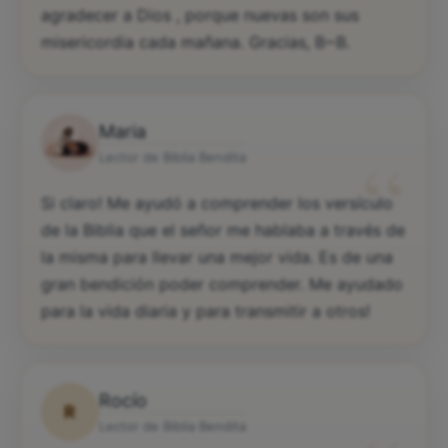
agradecer a Dios , porque nuevas son sus
misericordia cada mañana. Gracias, B~B.
Maria
“
Lector de Biblia Bendita
Si claro! Me ayudó a comprender los versículo
de la Biblia que el señor me hablaba a través de
la misma para llevar una mejor vida. Es de una
gran bendición poder comprender. Me ayudado
para la vida diaria y para transmitir a otros!
Rocío
R
Lector de Biblia Bendita