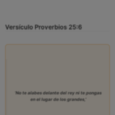
Versículo Proverbios 25:6
‘No te alabes delante del rey ni te pongas
en el lugar de los grandes,’