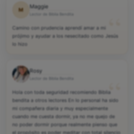
Maggie
M
“
Lector de Biblia Bendita
Camino con prudencia aprendí amar a mi
prójimo y ayudar a los nesecitado como Jesús
lo hizo
Rosy
“
Lector de Biblia Bendita
Hola con toda seguridad recomiendo Biblia
bendita a otros lectores En lo personal ha sido
mi compañera diaria y muy especialmente
cuando me cuesta dormir, ya no me quejo de
no poder dormir porque realmente pienso que
el propósito es poder meditar con total silencio