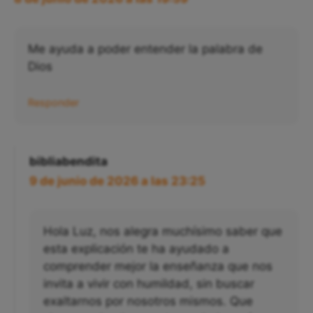
Me ayuda a poder entender la palabra de
Dios
Responder
bibliabendita
9 de junio de 2026 a las 23:25
Hola Luz, nos alegra muchísimo saber que
esta explicación te ha ayudado a
comprender mejor la enseñanza que nos
invita a vivir con humildad, sin buscar
exaltarnos por nosotros mismos. Que