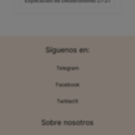
Explicación de Deuteronomio 27:21
Síguenos en:
Telegram
Facebook
Twitter/X
Sobre nosotros