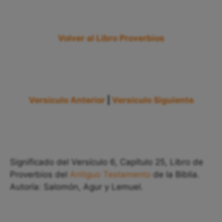
Volver al Libro Proverbios
Versículo Anterior
|
Versículo Siguiente
Significado del Versículo 6, Capítulo 25, Libro de
Proverbios del
Antiguo Testamento
de la Biblia.
Autoría: Salomón, Agur y Lemuel.