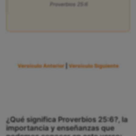
Proverbios 25:6
Versículo Anterior
|
Versículo Siguiente
¿Qué significa Proverbios 25:6?, la
importancia y enseñanzas que