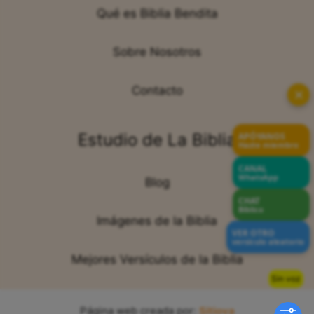
Qué es Biblia Bendita
Sobre Nosotros
Contacto
✕
Estudio de La Biblia
APÓYANOS
Hazte miembro
CANAL
WhatsApp
Blog
CHAT
Bíblico
Imágenes de la Biblia
VER OTRO
versículo aleatorio
Mejores Versículos de la Biblia
Sin voz
Página web creada por:
Sitiova