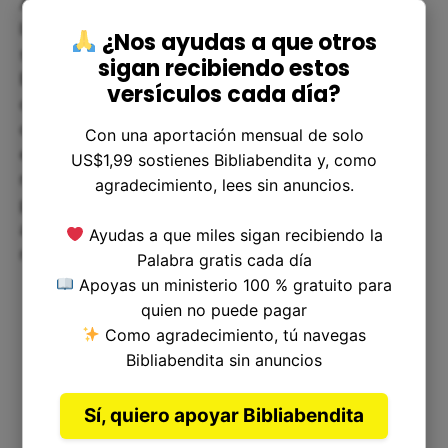
Al final del día, Proverbios 25:6 nos recuerda que
la verdadera grandeza radica en la humildad y en
¿Nos ayudas a que otros
saber posicionarnos con respeto hacia los demás.
sigan recibiendo estos
En un mundo donde a menudo queremos
versículos cada día?
destacar, es vital entender que nuestro valor no
depende de la aprobación de autoridades o
Con una aportación mensual de solo
estatus social. La serenidad y la paz provienen de
US$1,99 sostienes Bibliabendita y, como
nuestro interior, y practicar la humildad nos
agradecimiento, lees sin anuncios.
permite construir relaciones significativas y
auténticas, donde todos podemos brillar desde
Ayudas a que miles sigan recibiendo la
nuestra propia luz.
Palabra gratis cada día
Apoyas un ministerio 100 % gratuito para
quien no puede pagar
Como agradecimiento, tú navegas
Bibliabendita sin anuncios
Versículo Anterior
|
Versículo Siguiente
Sí, quiero apoyar Bibliabendita