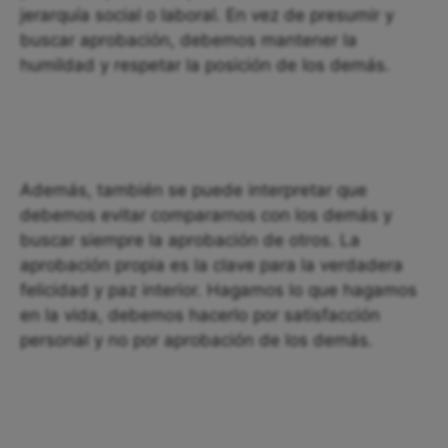
jerarquía social o laboral. En vez de presumir y
buscar aprobación, debemos mantener la
humildad y respetar la posición de los demás.
Además, también se puede interpretar que
debemos evitar compararnos con los demás y
buscar siempre la aprobación de otros. La
aprobación propia es la clave para la verdadera
felicidad y paz interior. Hagamos lo que hagamos
en la vida, debemos hacerlo por satisfacción
personal y no por aprobación de los demás.