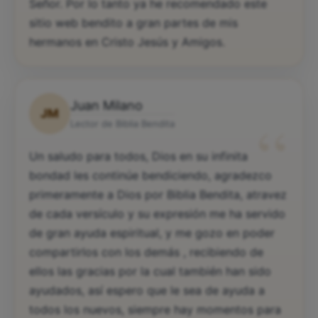
Señor. Por lo tanto ya he recomendado este
sitio web bendito a gran partes de mis
hermanos en Cristo Jesús y Amigos.
Juan Milano
JM
“
Lector de Biblia Bendita
Un saludo para todos, Dios en su infinita
bondad les continúe bendiciendo, agradezco
primeramente a Dios por Biblia Bendita, atravez
de cada versículo y su expresión me ha servido
de gran ayuda espiritual, y me gozo en poder
compartirlos con los demás , recibiendo de
ellos las gracias por la cual también han sido
ayudados, así espero que le sea de ayuda a
todos los nuevos, siempre hay momentos para