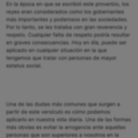
En la época en que se escribió este proverbio, los
reyes eran considerados como los gobernantes
más importantes y poderosos en las sociedades.
Por lo tanto, se les trataba con gran reverencia y
respeto. Cualquier falta de respeto podría resultar
en graves consecuencias. Hoy en día, puede ser
aplicado en cualquier situación en la que
tengamos que tratar con personas de mayor
estatus social.
Una de las dudas más comunes que surgen a
partir de este versículo es cómo podemos
aplicarlo en nuestra vida diaria. Una de las formas
más obvias es evitar la arrogancia ante aquellas
personas que son superiores a nosotros en la