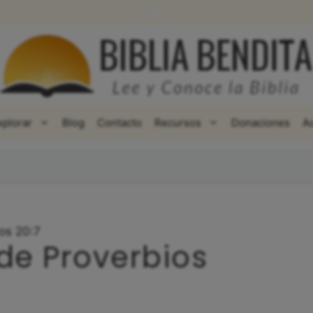
WhatsApp
Facebook
X
xplorar
Blog
Contacto
Recursos
Donaciones
A
os 20:7
 de Proverbios