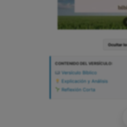
Ocultar l
CONTENIDO DEL VERSÍCULO:
Versículo Bíblico
Explicación y Análisis
Reflexión Corta