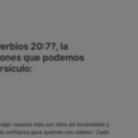
erbios 20:7?, la
ciones que podemos
rsículo:
 tejer nuestra vida con hilos de honestidad y
de confianza para quienes nos rodean. Cada