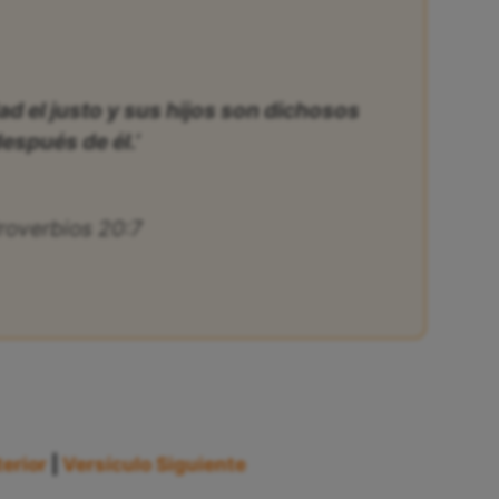
ad el justo y sus hijos son dichosos
espués de él.’
roverbios 20:7
erior
|
Versículo Siguiente