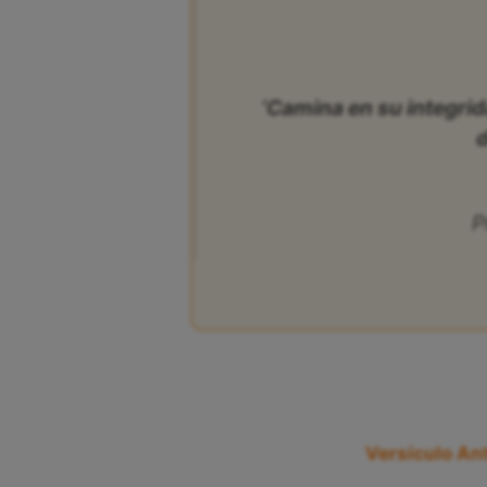
‘Camina en su integrid
d
P
Versículo Ant