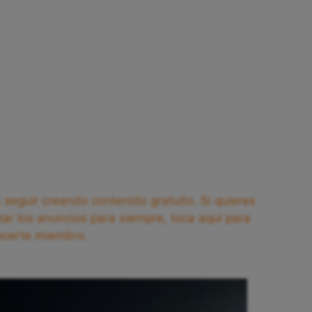
seguir creando contenido gratuito. Si quieres
tar los anuncios para siempre, toca aquí para
acerte miembro.