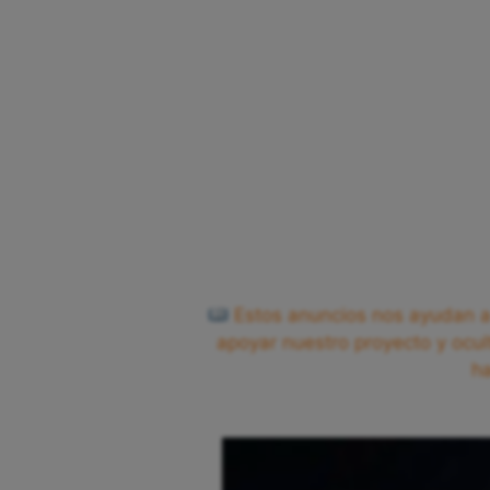
Estos anuncios nos ayudan a 
apoyar nuestro proyecto y ocul
h