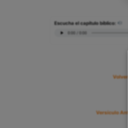
Escucha el capítulo bíblico:
Volver
Versículo Ant