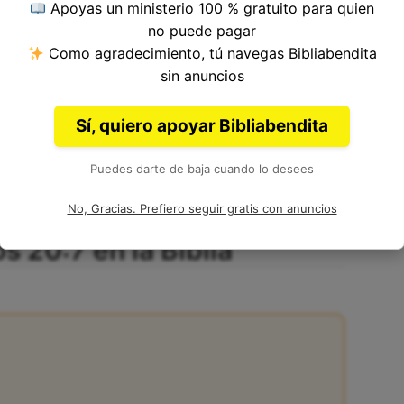
Apoyas un ministerio 100 % gratuito para quien
no puede pagar
Como agradecimiento, tú navegas Bibliabendita
 del Versículo 7, Capítulo 20, Libro de
sin anuncios
to
de la Biblia. Autor: Salomón, Agur y Lemuel.
Sí, quiero apoyar Bibliabendita
Puedes darte de baja cuando lo desees
No, Gracias. Prefiero seguir gratis con anuncios
s 20:7 en la Biblia