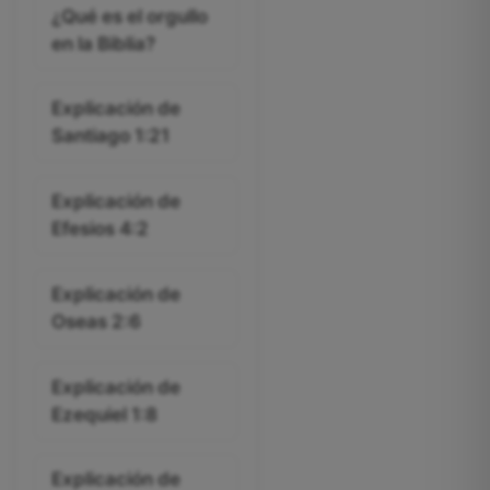
¿Qué es el orgullo
en la Biblia?
Explicación de
Santiago 1:21
Explicación de
Efesios 4:2
Explicación de
Oseas 2:6
Explicación de
Ezequiel 1:8
Explicación de