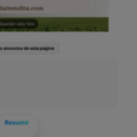
Guardar esta foto
os anuncios de esta página
Resumir