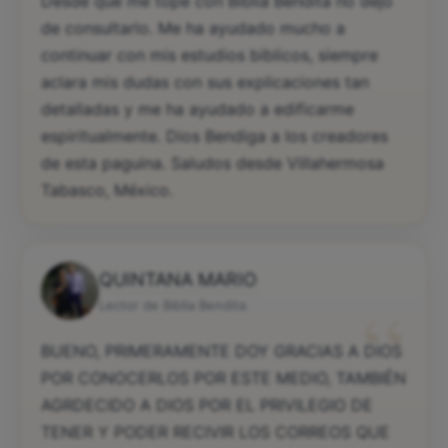
Desde que me tope con Biblia Bendita no dejo
de consultarlo. Me ha ayudado mucho a
continuar con mis estudios biblicos, siempre
aclara mis dudas con sus explicaciones tan
detalladas y me ha ayudado a edificarme
espiritualmente. Dios Bendiga a los creadores
de esta paguina. Saludos desde Villahermosa
Tabasco, México.
QUINTANA MARIO
“
Lector de Biblia Bendita
BUENO, PRIMERAMENTE DOY GRACIAS A DIOS
POR CONOCERLOS POR ESTE MEDIO, TAMBIÉN
AGRDECIDO A DIOS POR EL PRIVILEGIO DE
TENER Y PODER RECIVIR LOS CORREOS QUE