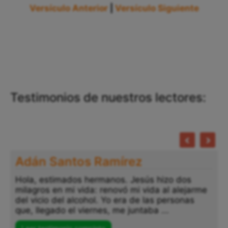
Versículo Anterior
|
Versículo Siguiente
Testimonios de nuestros lectores:
Adán Santos Ramírez
Hola, estimados hermanos. Jesús hizo dos
milagros en mi vida: renovó mi vida al alejarme
del vicio del alcohol. Yo era de las personas
que, llegado el viernes, me juntaba ...