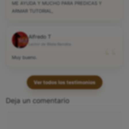
ME AYUDA Y MUCHO PARA PREDICAS Y
ARMAR TUTORIAL,
Alfredo T
“
Lector de Biblia Bendita
Muy bueno.
Ver todos los testimonios
Deja un comentario
Comentario