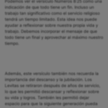
Podemos ver el versículo Números 8:25 como una
indicación de que todo tiene un fin. Incluso un
trabajo tan significativo como el servicio religioso
tendrá un tiempo limitado. Esta idea nos puede
ayudar a reflexionar sobre nuestra propia vida y
trabajo. Debemos incorporar el mensaje de que
todo tiene un final y aprovechar al máximo nuestro
tiempo.
Además, este versículo también nos recuerda la
importancia del descanso y la jubilación. Los
Levitas se retiraron después de años de servicio,
lo que les permitió descansar y reflexionar sobre
su vida y logros. También les permitió dejar
espacio para que la siguiente generación pueda