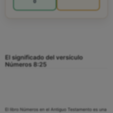
0
El significado del versículo
Números 8:25
El libro Números en el Antiguo Testamento es una