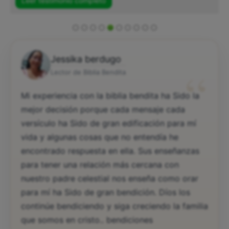
Leer testimonio completo
Jessika berdugo
“
Lector de Biblia Bendita
Mi experiencia con la biblia bendita ha Sido la
mejor decisión porque cada mensaje cada
versículo ha Sido de gran edificación para mí
vida y algunas cosas que no entendía he
encontrado respuesta en ella. Sus enseñanzas
para tener una relación más cercana con
nuestro padre celestial nos enseña como orar
para mí ha Sido de gran bendición. Díos los
continúe bendiciendo y siga creciendo la familia
que somos en cristo.. bendiciones