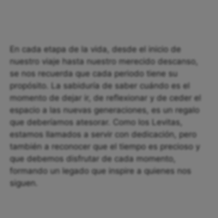
En cada etapa de la vida, desde el inicio de
nuestro viaje hasta nuestro merecido descanso,
se nos recuerda que cada periodo tiene su
propósito. La sabiduría de saber cuándo es el
momento de dejar ir, de reflexionar y de ceder el
espacio a las nuevas generaciones, es un regalo
que deberíamos atesorar. Como los Levitas,
estamos llamados a servir con dedicación, pero
también a reconocer que el tiempo es precioso y
que debemos disfrutar de cada momento,
formando un legado que inspire a quienes nos
siguen.