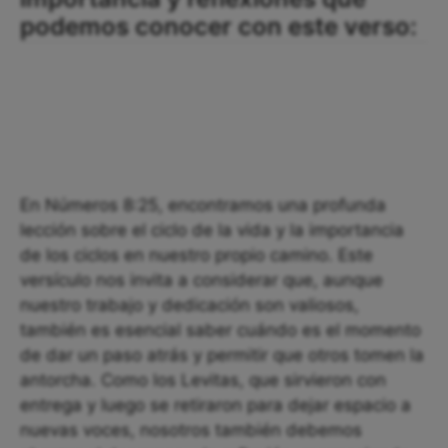
podemos conocer con este verso:
En Números 8:25, encontramos una profunda
lección sobre el ciclo de la vida y la importancia
de los ciclos en nuestro propio camino. Este
versículo nos invita a considerar que, aunque
nuestro trabajo y dedicación son valiosos,
también es esencial saber cuándo es el momento
de dar un paso atrás y permitir que otros tomen la
antorcha. Como los Levitas, que sirvieron con
entrega y luego se retiraron para dejar espacio a
nuevas voces, nosotros también debemos