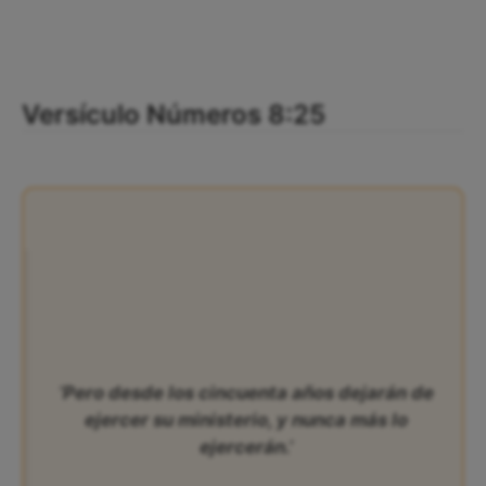
Versículo Números 8:25
‘Pero desde los cincuenta años dejarán de
ejercer su ministerio, y nunca más lo
ejercerán.’