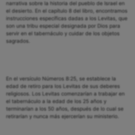
narrativa sobre la historia del pueblo de Israel en
el desierto. En el capítulo 8 del libro, encontramos
instrucciones específicas dadas a los Levitas, que
son una tribu especial designada por Dios para
servir en el tabernáculo y cuidar de los objetos
sagrados.
En el versículo Números 8:25, se establece la
edad de retiro para los Levitas de sus deberes
religiosos. Los Levitas comenzarían a trabajar en
el tabernáculo a la edad de los 25 años y
terminarían a los 50 años, después de lo cual se
retirarían y nunca más ejercerían su ministerio.