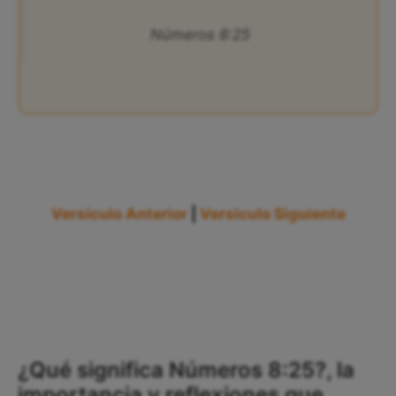
Números 8:25
Versículo Anterior
|
Versículo Siguiente
¿Qué significa Números 8:25?, la
importancia y reflexiones que