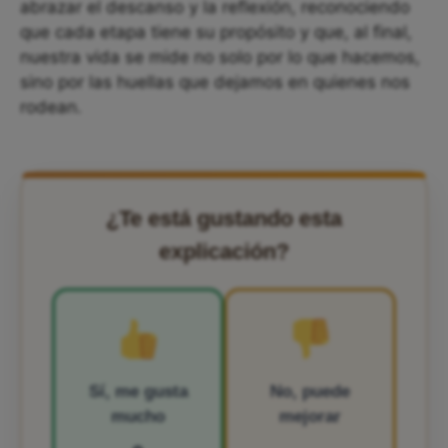
abrazar el descanso y la reflexión, reconociendo
que cada etapa tiene su propósito y que, al final,
nuestra vida se mide no solo por lo que hacemos,
sino por las huellas que dejamos en quienes nos
rodean.
¿Te está gustando esta
explicación?
Sí, me gusta
No, puede
mucho
mejorar