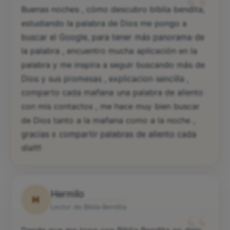
“
Buenas noches , cómo descubro biblia bendita,
estudiando la palabra de Dios me pongo a
buscar el Google, para tener más panorama de
la palabra , encuentro mucha aplicación en la
palabra y me inspira a seguir buscando más de
Dios y sus promesas , explicacion sencilla ,
comparto cada mañana una palabra de aliento
con mis contactos , me hace muy bien buscar
de Dios tanto a la mañana como a la noche ,
gracias x compartir palabras de aliento cada
día!!!!
Hermilo
H
“
Lector de Biblia Bendita