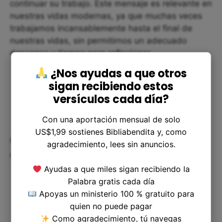
continuar su trabajo. Este mensaje es relevante en
nuestras vidas modernas, ya que muchas veces
trabajamos incansablemente hasta el final de
nuestras vidas, sin permitirnos un adecuado
descanso y tiempo para reflexionar.
¿Nos ayudas a que otros
sigan recibiendo estos
versículos cada día?
Con una aportación mensual de solo
US$1,99 sostienes Bibliabendita y, como
Cómo podemos aplicar el versículo
agradecimiento, lees sin anuncios.
en nuestra vida
Ayudas a que miles sigan recibiendo la
Palabra gratis cada día
Apoyas un ministerio 100 % gratuito para
quien no puede pagar
Como agradecimiento, tú navegas