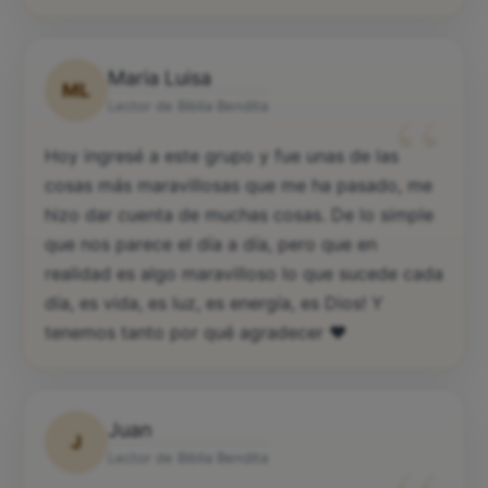
Maria Luisa
ML
“
Lector de Biblia Bendita
Hoy ingresé a este grupo y fue unas de las
cosas más maravillosas que me ha pasado, me
hizo dar cuenta de muchas cosas. De lo simple
que nos parece el día a día, pero que en
realidad es algo maravilloso lo que sucede cada
día, es vida, es luz, es energía, es Dios! Y
tenemos tanto por qué agradecer ♥️
Juan
J
Lector de Biblia Bendita