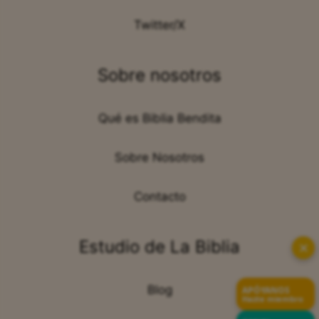
Twitter/X
Sobre nosotros
Qué es Biblia Bendita
Sobre Nosotros
Contacto
Estudio de La Biblia
✕
Blog
APÓYANOS
Hazte miembro