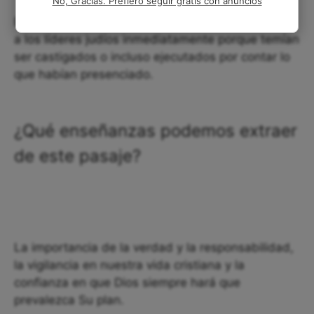
No, Gracias. Prefiero seguir gratis con anuncios
Es muy probable que los soldados no informaran
a los líderes judíos inmediatamente porque temían
ser castigados o incluso ejecutados por contar lo
que habían presenciado.
¿Qué enseñanzas podemos extraer
de este pasaje?
La importancia de la verdad y la responsabilidad,
la vigilancia en nuestra vida cristiana y la
confianza en que Dios siempre hará que
prevalezca Su plan.