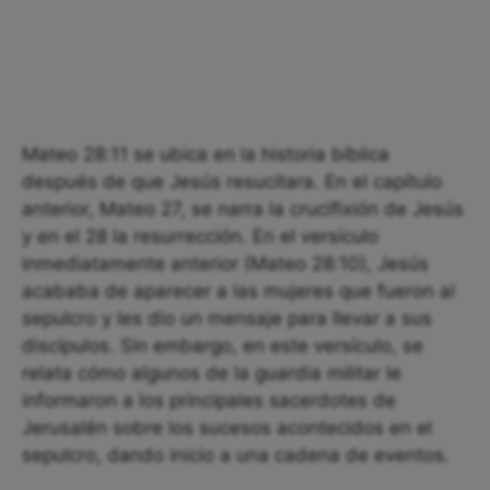
Mateo 28:11 se ubica en la historia bíblica
después de que Jesús resucitara. En el capítulo
anterior, Mateo 27, se narra la crucifixión de Jesús
y en el 28 la resurrección. En el versículo
inmediatamente anterior (Mateo 28:10), Jesús
acababa de aparecer a las mujeres que fueron al
sepulcro y les dio un mensaje para llevar a sus
discípulos. Sin embargo, en este versículo, se
relata cómo algunos de la guardia militar le
informaron a los principales sacerdotes de
Jerusalén sobre los sucesos acontecidos en el
sepulcro, dando inicio a una cadena de eventos.