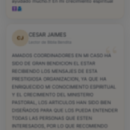
ayudado mucho.!! En mi crecimiento espiritual
CESAR JAIMES
CJ
“
Lector de Biblia Bendita
AMADOS COORDINADORES EN MI CASO HA
SIDO DE GRAN BENDICION EL ESTAR
RECIBIENDO LOS MENSAJES DE ESTA
PRESTIGIOSA ORGANIZACION, YA QUE HA
ENRIQUECIDO MI CONOCIMIENTO ESPIRITUAL
Y EL CRECIMIENTO DEL MINISTERIO
PASTORAL, LOS ARTICULOS HAN SIDO BIEN
DISEÑADOS PARA QUE LOS PUEDA ENTENDER
TODAS LAS PERSONAS QUE ESTEN
INTERESADOS, POR LO QUE RECOMIENDO