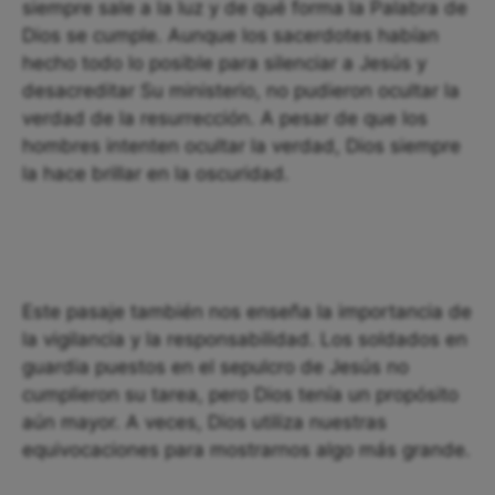
siempre sale a la luz y de qué forma la Palabra de
Dios se cumple. Aunque los sacerdotes habían
hecho todo lo posible para silenciar a Jesús y
desacreditar Su ministerio, no pudieron ocultar la
verdad de la resurrección. A pesar de que los
hombres intenten ocultar la verdad, Dios siempre
la hace brillar en la oscuridad.
Este pasaje también nos enseña la importancia de
la vigilancia y la responsabilidad. Los soldados en
guardia puestos en el sepulcro de Jesús no
cumplieron su tarea, pero Dios tenía un propósito
aún mayor. A veces, Dios utiliza nuestras
equivocaciones para mostrarnos algo más grande.