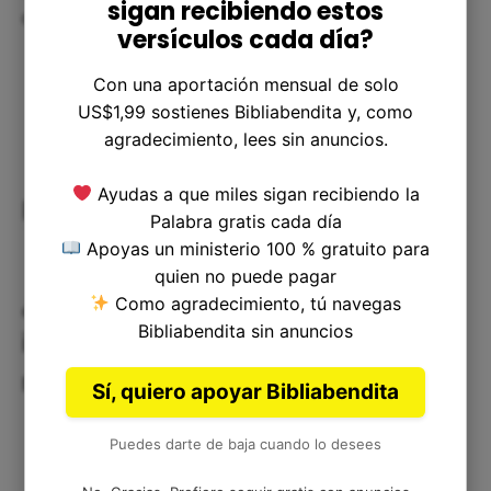
sigan recibiendo estos
que ello pueda traer.
versículos cada día?
Con una aportación mensual de solo
US$1,99 sostienes Bibliabendita y, como
agradecimiento, lees sin anuncios.
Ayudas a que miles sigan recibiendo la
Preguntas Comunes
Palabra gratis cada día
Apoyas un ministerio 100 % gratuito para
quien no puede pagar
¿Por qué los soldados no dieron el
Como agradecimiento, tú navegas
Bibliabendita sin anuncios
informe a los judíos sobre la
resurrección?
Sí, quiero apoyar Bibliabendita
Puedes darte de baja cuando lo desees