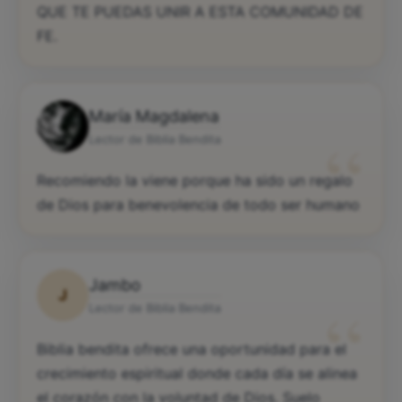
QUE TE PUEDAS UNIR A ESTA COMUNIDAD DE
FE.
María Magdalena
“
Lector de Biblia Bendita
Recomiendo la viene porque ha sido un regalo
de Dios para benevolencia de todo ser humano
Jambo
J
“
Lector de Biblia Bendita
Biblia bendita ofrece una oportunidad para el
crecimiento espiritual donde cada día se alinea
el corazón con la voluntad de Dios. Suelo