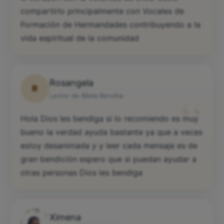
compartirlo principalmente con Vocales de
Formación de Hermandades contribuyendo a la
vida espiritual de la comunidad
Rosangela
R
“
Lector de Biblia Bendita
Hola Dios les bendiga si lo recomiendo es muy
bueno la verdad ayuda bastante ya que a veces
estoy desanimada y y leer cada mensaje es de
gran bendición espero que si puedan ayudar a
otras personas Dios les bendiga
Ximena