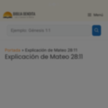
Saltar
WhatsApp
Facebook
X
al
contenido
Menú
¿Qué
Buscas?:
Portada
»
Explicación de Mateo 28:11
Explicación de Mateo 28:11