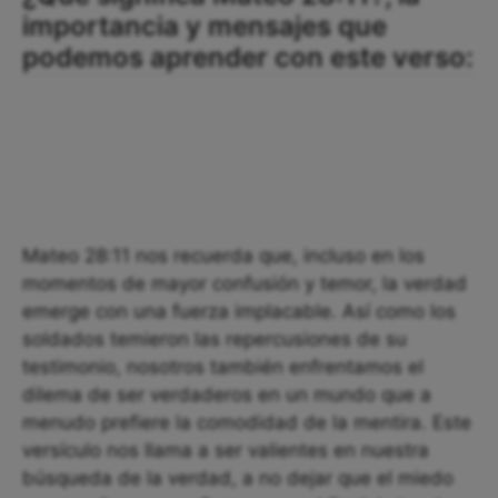
importancia y mensajes que
podemos aprender con este verso:
Mateo 28:11 nos recuerda que, incluso en los
momentos de mayor confusión y temor, la verdad
emerge con una fuerza implacable. Así como los
soldados temieron las repercusiones de su
testimonio, nosotros también enfrentamos el
dilema de ser verdaderos en un mundo que a
menudo prefiere la comodidad de la mentira. Este
versículo nos llama a ser valientes en nuestra
búsqueda de la verdad, a no dejar que el miedo