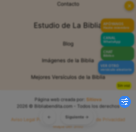
Contacto
✕
Estudio de La Biblia
APÓYANOS
Hazte miembro
CANAL
WhatsApp
Blog
CHAT
Bíblico
Imágenes de la Biblia
VER OTRO
versículo aleatorio
Mejores Versículos de la Biblia
Sin voz
Página web creada por:
Sitiova
2026 © Bibliabendita.com - Todos los derechos
reservados
←
Siguiente →
Aviso Legal
Política de Cookies
Política de Privacidad
Mapa del Sitio