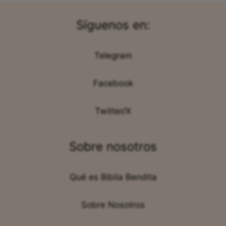
Síguenos en:
Telegram
Facebook
Twitter/X
Sobre nosotros
Qué es Biblia Bendita
Sobre Nosotros