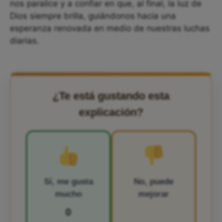
nos paralice y a confiar en que, al final, la luz de
Dios siempre brilla, guiándonos hacia una
esperanza renovada en medio de nuestras luchas
diarias.
¿Te está gustando esta
explicación?
Sí, me gusta
No, puede
mucho
mejorar
0