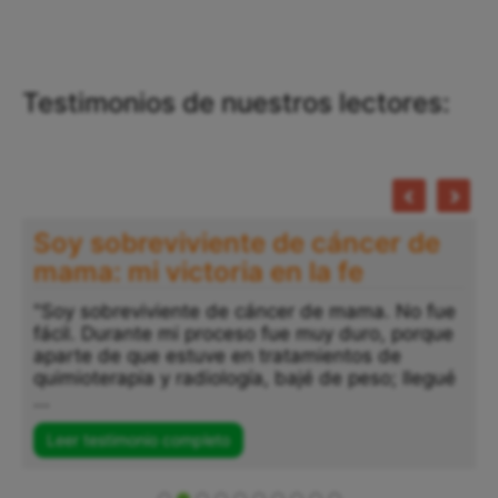
Testimonios de nuestros lectores:
Soy sobreviviente de cáncer de
mama: mi victoria en la fe
"Soy sobreviviente de cáncer de mama. No fue
fácil. Durante mi proceso fue muy duro, porque
aparte de que estuve en tratamientos de
quimioterapia y radiología, bajé de peso; llegué
...
Leer testimonio completo