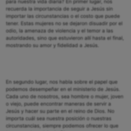
para nuestra vida diaria? En primer lugar, nos
recuerda la importancia de seguir a Jesús sin
importar las circunstancias o el costo que puede
tener. Estas mujeres no se dejaron disuadir por el
odio, la amenaza de violencia y el temor a las
autoridades, sino que estuvieron allí hasta el final,
mostrando su amor y fidelidad a Jesús.
En segundo lugar, nos habla sobre el papel que
podemos desempeñar en el ministerio de Jesús.
Cada uno de nosotros, sea hombre o mujer, joven
o viejo, puede encontrar maneras de servir a
Jesús y hacer su parte en el reino de Dios. No
importa cuál sea nuestra posición o nuestras
circunstancias, siempre podemos ofrecer lo que