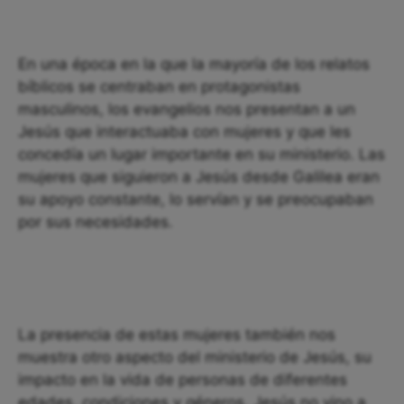
En una época en la que la mayoría de los relatos
bíblicos se centraban en protagonistas
masculinos, los evangelios nos presentan a un
Jesús que interactuaba con mujeres y que les
concedía un lugar importante en su ministerio. Las
mujeres que siguieron a Jesús desde Galilea eran
su apoyo constante, lo servían y se preocupaban
por sus necesidades.
La presencia de estas mujeres también nos
muestra otro aspecto del ministerio de Jesús, su
impacto en la vida de personas de diferentes
edades, condiciones y géneros. Jesús no vino a