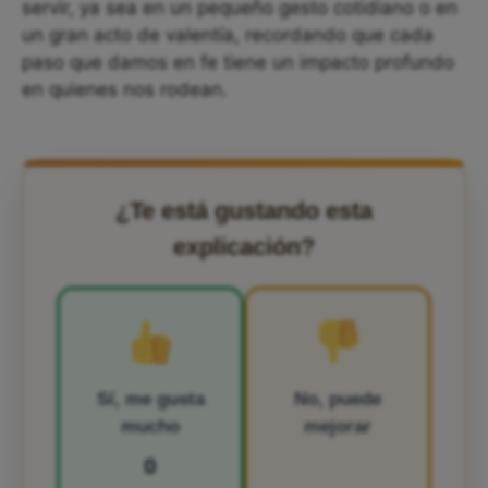
servir, ya sea en un pequeño gesto cotidiano o en
un gran acto de valentía, recordando que cada
paso que damos en fe tiene un impacto profundo
en quienes nos rodean.
¿Te está gustando esta
explicación?
Sí, me gusta
No, puede
mucho
mejorar
0