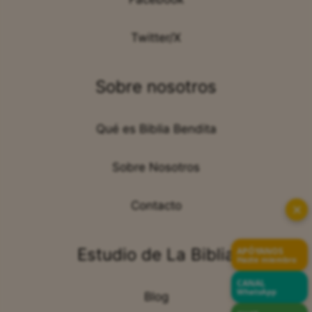
Twitter/X
Sobre nosotros
Qué es Biblia Bendita
Sobre Nosotros
Contacto
✕
Estudio de La Biblia
APÓYANOS
Hazte miembro
CANAL
WhatsApp
Blog