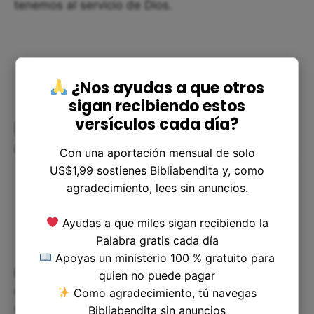
tenemos al servicio de Dios.
¿Nos ayudas a que otros
sigan recibiendo estos
versículos cada día?
La importancia de ser una
comunidad de apoyo
Con una aportación mensual de solo
US$1,99 sostienes Bibliabendita y, como
agradecimiento, lees sin anuncios.
Ayudas a que miles sigan recibiendo la
Palabra gratis cada día
Apoyas un ministerio 100 % gratuito para
Por último, este verso nos muestra la importancia
quien no puede pagar
de ser una comunidad de apoyo en el camino de
Como agradecimiento, tú navegas
seguir a Jesús. Las mujeres que siguieron a Jesús
Bibliabendita sin anuncios