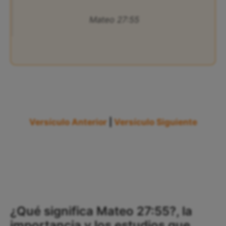
Mateo 27:55
Versículo Anterior
|
Versículo Siguiente
¿Qué significa Mateo 27:55?, la
importancia y los estudios que