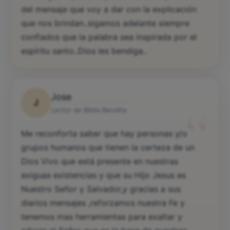
del mensaje que voy a dar con la explicación
que nos brindan..sigamos adelante siempre
confiados que la palabra sea inspirada por el
espíritu santo..Dios les bendiga..
Jose
J
“
Lector de Biblia Bendita
Me reconforta saber que hay personas y/o
grupos humanos que tienen la certeza de un
Dios Vivo que está presente en nuestras
exiguas existencias y que su Hijo Jesus es
Nuestro Señor y Salvador,y gracias a sus
diarios mensajes ,reforzamos nuestra Fe y
tenemos mas herramientas para exaltar y