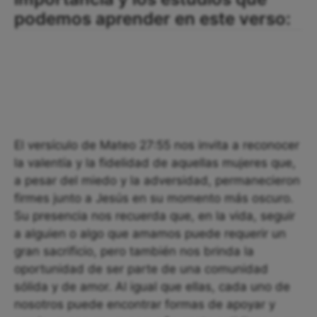
podemos aprender en este verso:
El versículo de Mateo 27:55 nos invita a reconocer
la valentía y la fidelidad de aquellas mujeres que,
a pesar del miedo y la adversidad, permanecieron
firmes junto a Jesús en su momento más oscuro.
Su presencia nos recuerda que, en la vida, seguir
a alguien o algo que amamos puede requerir un
gran sacrificio, pero también nos brinda la
oportunidad de ser parte de una comunidad
sólida y de amor. Al igual que ellas, cada uno de
nosotros puede encontrar formas de apoyar y