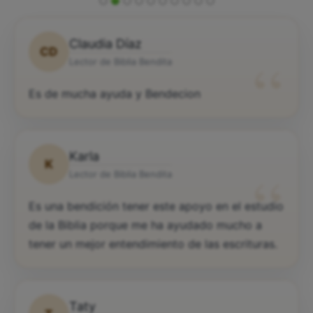
Claudia Díaz
CD
“
Lector de Biblia Bendita
Es de mucha ayuda y Bendecion
Karla
K
“
Lector de Biblia Bendita
Es una bendición tener este apoyo en el estudio
de la Biblia porque me ha ayudado mucho a
tener un mejor entendimiento de las escrituras.
Taty