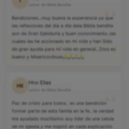
T
“
Lector de Biblia Bendita
Bendiciones...muy buena la experiencia ya que
las reflexiones del día a día dela Biblia bendita
son de Gran Sabiduría y buen conocimiento..las
cuales las he accionado en mi vida y han Sido
de gran ayuda para mí vida en general...Dios es
bueno y Misericordioso
Hno Elias
HE
“
Lector de Biblia Bendita
Paz de cristo para todos.. es una bendición
formar parte de esta famila en la fe.. la verdad
me ayudado muchísimo soy lider de una celula
de mi iglesia y me inspiró en cada explicación