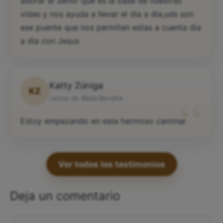
adorar al Señor que es la base de nuestras
vidas y nos ayuda a llevar el dia a dia,uds son
ese puente que nos permiten estas a cuenta dia
a dia con Jesus
Katty Zúniga
KZ
“
Lector de Biblia Bendita
Estoy empezando en este hermoso caminar
Ver todos los testimonios
Deja un comentario
Comentario