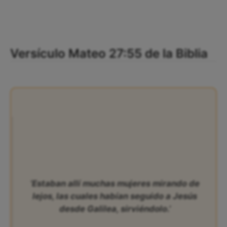
Versículo Mateo 27:55 de la Biblia
‘Estaban allí muchas mujeres mirando de
lejos, las cuales habían seguido a Jesús
desde Galilea, sirviéndolo.’