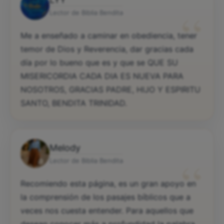
“
Lector de Biblia Bendita
Me a enseñado a caminar en obediencia, tener
temor de Dios y Reverencia, dar gracias cada
día por lo bueno que es y que se QUE SU
MISERICORDIA CADA DIA ES NUEVA PARA
NOSOTROS, GRACIAS PADRE, HIJO Y ESPIRITU
SANTO, BENDITA TRINIDAD.
Melody
“
Lector de Biblia Bendita
Recomiendo esta página, es un gran apoyo en
la comprensión de los pasajes bíblicos que a
veces nos cuesta entender. Para aquellos que