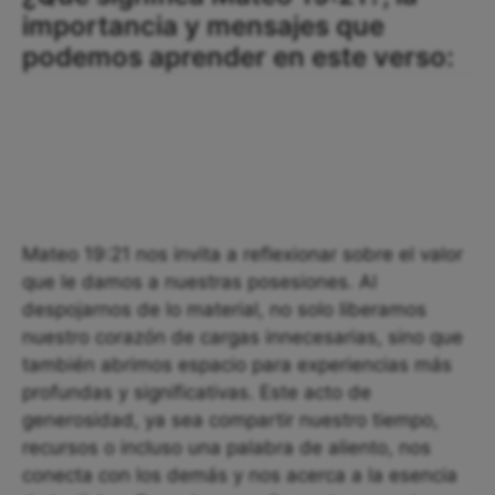
importancia y mensajes que
podemos aprender en este verso:
Mateo 19:21 nos invita a reflexionar sobre el valor
que le damos a nuestras posesiones. Al
despojarnos de lo material, no solo liberamos
nuestro corazón de cargas innecesarias, sino que
también abrimos espacio para experiencias más
profundas y significativas. Este acto de
generosidad, ya sea compartir nuestro tiempo,
recursos o incluso una palabra de aliento, nos
conecta con los demás y nos acerca a la esencia