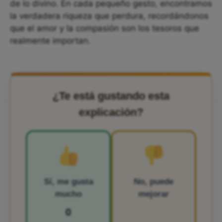
de lo divino. En cada pequeño gesto, encontramos
la verdadera riqueza que perdura, recordándonos
que el amor y la compasión son los tesoros que
realmente importan.
¿Te está gustando esta
explicación?
Sí, me gusta
No, puede
mucho
mejorar
0