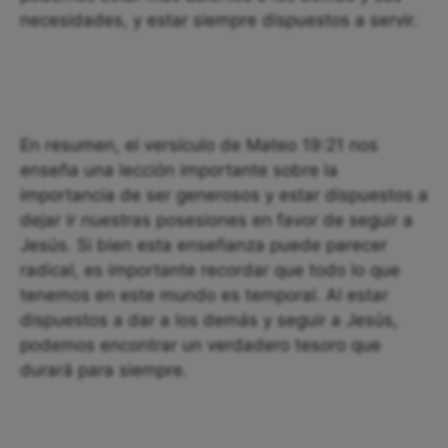
necesidades, y estar siempre dispuestos a servir.
En resumen, el versículo de Mateo 19:21 nos
enseña una lección importante sobre la
importancia de ser generosos y estar dispuestos a
dejar ir nuestras posesiones en favor de seguir a
Jesús. Si bien esta enseñanza puede parecer
radical, es importante recordar que todo lo que
tenemos en este mundo es temporal. Al estar
dispuestos a dar a los demás y seguir a Jesús,
podemos encontrar un verdadero tesoro que
durará para siempre.