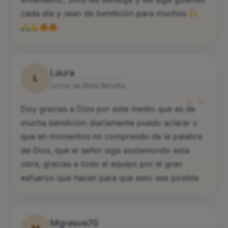
cada día y sean de bendición para muchos
Laura
L
“
Lector de Biblia Bendita
Doy gracias a Dios por este medio que es de
mucha bendición diariamente puedo aclarar o
que en momentos no comprendo de la palabra
de Dios, que el señor siga sosteniondo esta
obra, gracias a todo el equipo por el gran
esfuerzo que hacen para que esto sea posible
Mgresve70