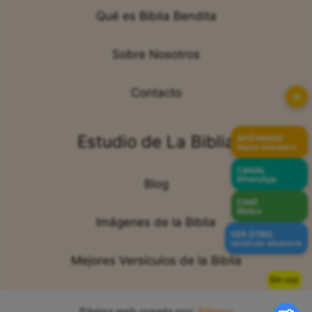
Qué es Biblia Bendita
Sobre Nosotros
Contacto
✕
Estudio de La Biblia
APÓYANOS
Hazte miembro
CANAL
WhatsApp
Blog
CHAT
Bíblico
Imágenes de la Biblia
VER OTRO
versículo aleatorio
Mejores Versículos de la Biblia
Sin voz
Página web creada por:
Sitiova