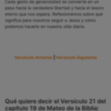
Cada gesto de generosidad se convierte en un
paso hacia la verdadera libertad y hacia el tesoro
eterno que nos espera. Reflexionemos sobre qué
significa para nosotros seguir a Jesús y cómo
podemos hacerlo en nuestra vida diaria.
Versículo Anterior
|
Versículo Siguiente
Qué quiere decir el Versículo 21 del
capítulo 19 de Mateo de la Biblia: