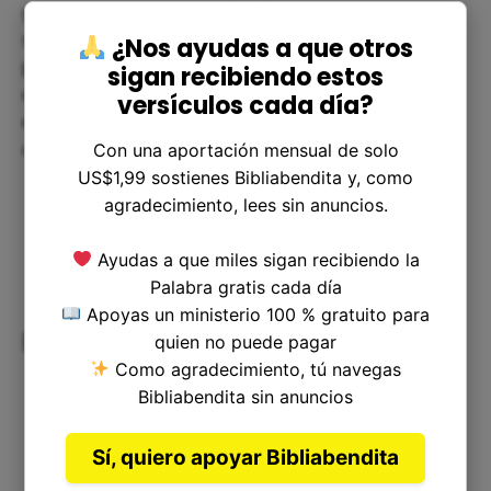
generosos con los demás. Puede ser algo tan
simple como dar un poco de dinero a un
¿Nos ayudas a que otros
panhandler en la calle o ayudar a un amigo que
sigan recibiendo estos
está pasando por un momento difícil. La clave es
versículos cada día?
estar dispuestos a dar lo que tenemos, sabiendo
que el verdadero tesoro está en el cielo.
Con una aportación mensual de solo
US$1,99 sostienes Bibliabendita y, como
agradecimiento, lees sin anuncios.
Ayudas a que miles sigan recibiendo la
Palabra gratis cada día
Apoyas un ministerio 100 % gratuito para
Resolución de dudas
quien no puede pagar
Como agradecimiento, tú navegas
Bibliabendita sin anuncios
Sí, quiero apoyar Bibliabendita