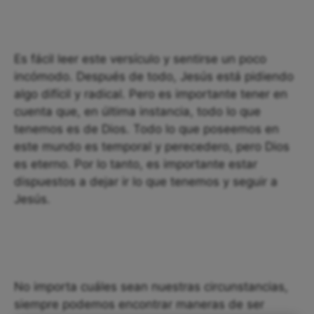
Es fácil leer este versículo y sentirse un poco
incómodo. Después de todo, Jesús está pidiendo
algo difícil y radical. Pero es importante tener en
cuenta que, en última instancia, todo lo que
tenemos es de Dios. Todo lo que poseemos en
este mundo es temporal y perecedero, pero Dios
es eterno. Por lo tanto, es importante estar
dispuestos a dejar ir lo que tenemos y seguir a
Jesús.
No importa cuáles sean nuestras circunstancias,
siempre podemos encontrar maneras de ser