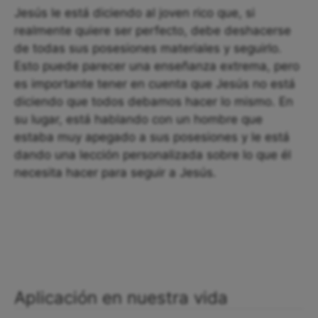
Jesús le está diciendo al joven rico que, si
realmente quiere ser perfecto, debe deshacerse
de todas sus posesiones materiales y seguirlo.
Esto puede parecer una enseñanza extrema, pero
es importante tener en cuenta que Jesús no está
diciendo que todos debamos hacer lo mismo. En
su lugar, está hablando con un hombre que
estaba muy apegado a sus posesiones y le está
dando una lección personalizada sobre lo que él
necesita hacer para seguir a Jesús.
Aplicación en nuestra vida