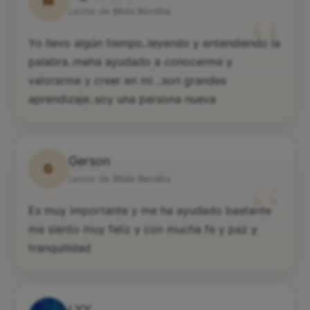
M
“
Lector de Biblia Bendita
Yo llevo algún tiempo..leyendo y entendiendo la
palabra..meha ayudado a conocerme y
valorarme y creer en mi ..son grandes
aprendizaje..soy una persona nueva
Gerson
G
“
Lector de Biblia Bendita
Es muy importante y me ha ayudado bastante
me siento muy feliz y con mucha fe y paz y
tranquilidad
LYY