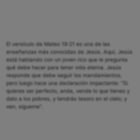
El versículo de Mateo 19:21 es una de las
enseñanzas más conocidas de Jesús. Aquí, Jesús
está hablando con un joven rico que le pregunta
qué debe hacer para tener vida eterna. Jesús
responde que debe seguir los mandamientos,
pero luego hace una declaración impactante: "Si
quieres ser perfecto, anda, vende lo que tienes y
dalo a los pobres, y tendrás tesoro en el cielo; y
ven, sígueme".