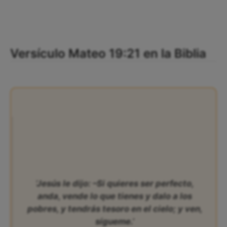
Versículo Mateo 19:21 en la Biblia
‘Jesús le dijo: –Si quieres ser perfecto,
anda, vende lo que tienes y dalo a los
pobres, y tendrás tesoro en el cielo; y ven,
sígueme.’