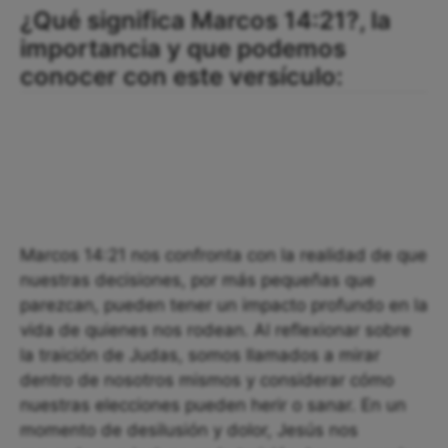
¿Qué significa Marcos 14:21?, la
importancia y que podemos
conocer con este versículo:
Marcos 14:21 nos confronta con la realidad de que
nuestras decisiones, por más pequeñas que
parezcan, pueden tener un impacto profundo en la
vida de quienes nos rodean. Al reflexionar sobre
la traición de Judas, somos llamados a mirar
dentro de nosotros mismos y considerar cómo
nuestras elecciones pueden herir o sanar. En un
momento de desilusión y dolor, Jesús nos