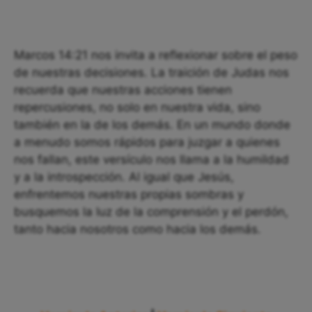
Marcos 14:21 nos invita a reflexionar sobre el peso
de nuestras decisiones. La traición de Judas nos
recuerda que nuestras acciones tienen
repercusiones, no solo en nuestra vida, sino
también en la de los demás. En un mundo donde
a menudo somos rápidos para juzgar a quienes
nos fallan, este versículo nos llama a la humildad
y a la introspección. Al igual que Jesús,
enfrentemos nuestras propias sombras y
busquemos la luz de la comprensión y el perdón,
tanto hacia nosotros como hacia los demás.