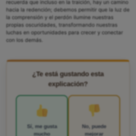
recuerda que incluso en la traición, hay un camino
hacia la redención; debemos permitir que la luz de
la comprensión y el perdón ilumine nuestras
propias oscuridades, transformando nuestras
luchas en oportunidades para crecer y conectar
con los demás.
¿Te está gustando esta
explicación?
Sí, me gusta
No, puede
mucho
mejorar