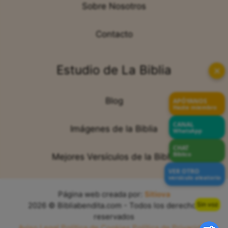
Sobre Nosotros
Contacto
Estudio de La Biblia
✕
Blog
APÓYANOS
Hazte miembro
CANAL
Imágenes de la Biblia
WhatsApp
CHAT
Bíblico
Mejores Versículos de la Biblia
VER OTRO
versículo aleatorio
Página web creada por:
Sitiova
Sin voz
2026 © Bibliabendita.com - Todos los derechos
reservados
Aviso Legal
Política de Cookies
Política de Privacidad