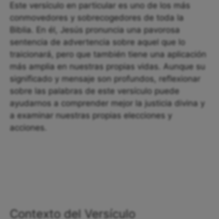
Este versículo en particular es uno de los más
conmovedores y sobrecogedores de toda la
Biblia. En él, Jesús pronuncia una pavorosa
sentencia de advertencia sobre aquel que lo
traicionará, pero que también tiene una aplicación
más amplia en nuestras propias vidas. Aunque su
significado y mensaje son profundos, reflexionar
sobre las palabras de este versículo puede
ayudarnos a comprender mejor la justicia divina y
a examinar nuestras propias elecciones y
acciones.
Contexto del Versículo