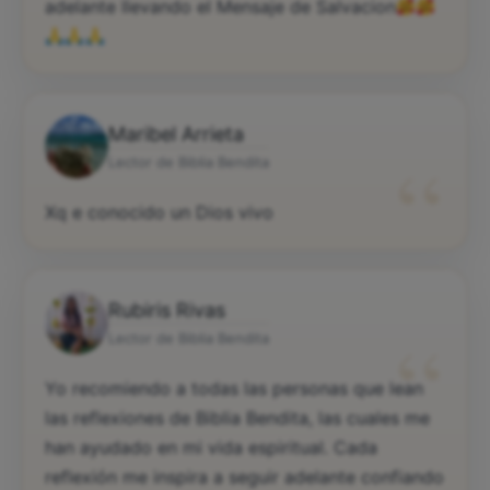
adelante llevando el Mensaje de Salvacion
Maribel Arrieta
“
Lector de Biblia Bendita
Xq e conocido un Dios vivo
Rubiris Rivas
“
Lector de Biblia Bendita
Yo recomiendo a todas las personas que lean
las reflexiones de Biblia Bendita, las cuales me
han ayudado en mi vida espiritual. Cada
reflexión me inspira a seguir adelante confiando