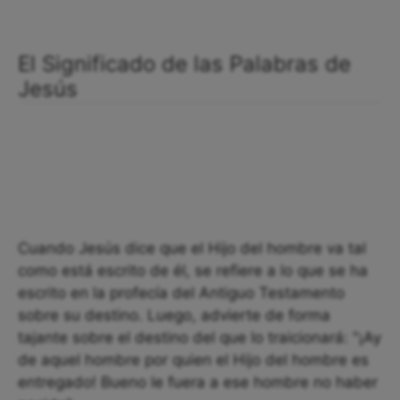
El Significado de las Palabras de
Jesús
Cuando Jesús dice que el Hijo del hombre va tal
como está escrito de él, se refiere a lo que se ha
escrito en la profecía del Antiguo Testamento
sobre su destino. Luego, advierte de forma
tajante sobre el destino del que lo traicionará: "¡Ay
de aquel hombre por quien el Hijo del hombre es
entregado! Bueno le fuera a ese hombre no haber