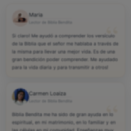
Maria
“
Lector de Biblia Bendita
Si claro! Me ayudó a comprender los versículo
de la Biblia que el señor me hablaba a través de
la misma para llevar una mejor vida. Es de una
gran bendición poder comprender. Me ayudado
para la vida diaria y para transmitir a otros!
Carmen Loaiza
“
Lector de Biblia Bendita
Biblia Bendita me ha sido de gran ayuda en lo
espiritual, en mi matrimonio, en lo familiar y en
las células en mi comunidad. Enseñanzas muy