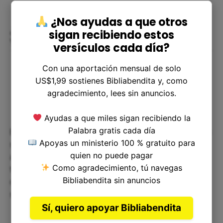
¿Nos ayudas a que otros
¿Cómo podemos aplicar este
sigan recibiendo estos
Versículo en nuestras Vidas?
versículos cada día?
Con una aportación mensual de solo
US$1,99 sostienes Bibliabendita y, como
agradecimiento, lees sin anuncios.
Ayudas a que miles sigan recibiendo la
Palabra gratis cada día
Este versículo es importante porque nos exhorta a
Apoyas un ministerio 100 % gratuito para
ser más conscientes de nuestras elecciones y
quien no puede pagar
acciones. Saber que nuestras decisiones pueden
Como agradecimiento, tú navegas
tener consecuencias duras y graves significa que
Bibliabendita sin anuncios
debemos pensar con cuidado lo que hacemos y
su posibles repercusiones.
Sí, quiero apoyar Bibliabendita