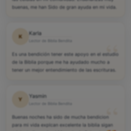
buenas, me han Sido de gran ayuda en mi vida.
Karla
K
“
Lector de Biblia Bendita
Es una bendición tener este apoyo en el estudio
de la Biblia porque me ha ayudado mucho a
tener un mejor entendimiento de las escrituras.
Yasmin
Y
“
Lector de Biblia Bendita
Buenas noches ha sido de mucha bendicion
para mi vida explcan excelente la biblia sigan