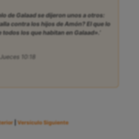
blo de Galaad se dijeron unos a otros:
lla contra los hijos de Amón? El que lo
e todos los que habitan en Galaad».’
Jueces 10:18
erior
|
Versículo Siguiente