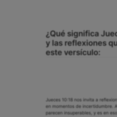
¿Qué significa Jue
y las reflexiones 
este versículo:
Jueces 10:18 nos invita a reflexi
en momentos de incertidumbre. A 
parecen insuperables, y es en es