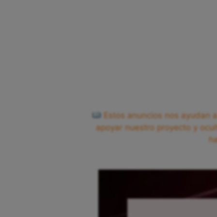
Estos anuncios nos ayudan a 
apoyar nuestro proyecto y ocul
h