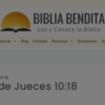
WhatsApp
Facebook
X
xplorar
Blog
Contacto
Recursos
Donaciones
A
10:18
de Jueces 10:18