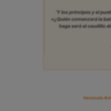
‘Y los príncipes y el pue
«¿Quién comenzará la bata
haga será el caudillo d
Versículo Ant