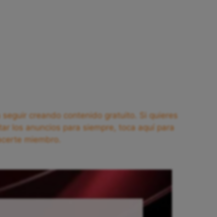
seguir creando contenido gratuito. Si quieres
tar los anuncios para siempre, toca aquí para
acerte miembro.