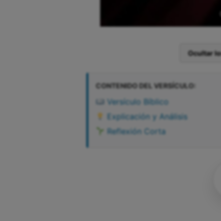
Ocultar l
CONTENIDO DEL VERSÍCULO:
Versículo Bíblico
Explicación y Análisis
Reflexión Corta