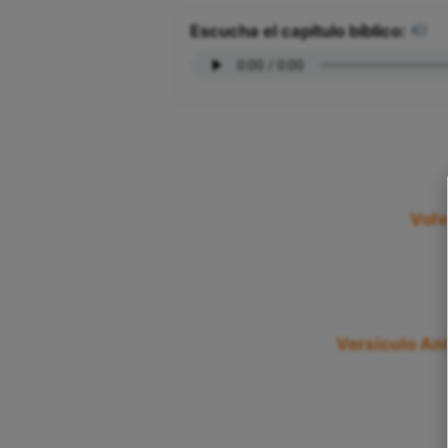
Escucha el capítulo bíblico:
Volv
Versículo Ant