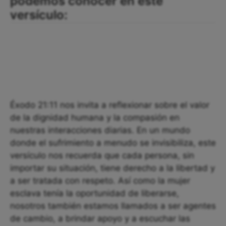
podemos conocer en este
versículo:
Éxodo 21:11 nos invita a reflexionar sobre el valor
de la dignidad humana y la compasión en
nuestras interacciones diarias. En un mundo
donde el sufrimiento a menudo se invisibiliza, este
versículo nos recuerda que cada persona, sin
importar su situación, tiene derecho a la libertad y
a ser tratada con respeto. Así como la mujer
esclava tenía la oportunidad de liberarse,
nosotros también estamos llamados a ser agentes
de cambio, a brindar apoyo y a escuchar las