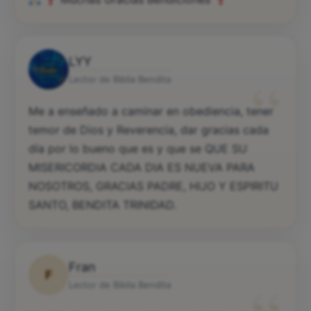
LYY
“
Lector de Biblia Bendita
Me a enseñado a caminar en obediencia, tener
temor de Dios y Reverencia, dar gracias cada
día por lo bueno que es y que se QUE SU
MISERICORDIA CADA DIA ES NUEVA PARA
NOSOTROS, GRACIAS PADRE, HIJO Y ESPIRITU
SANTO, BENDITA TRINIDAD.
Fran
F
Lector de Biblia Bendita