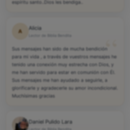
espíritu santo..Dios les bendiga..
Alicia
A
“
Lector de Biblia Bendita
Sus mensajes han sido de mucha bendición
para mi vida , a través de vuestros mensajes he
tenido una conexión muy estrecha con Dios, y
me han servido para estar en comunión con Él.
Sus mensajes me han ayudado a seguirle, a
glorificarle y agradecerle su amor incondicional.
Muchísimas gracias
Daniel Pulido Lara
Lector de Biblia Bendita