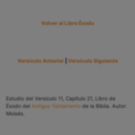
Volver al Libro Éxodo
Versículo Anterior
|
Versículo Siguiente
Estudio del Versículo 11, Capítulo 21, Libro de
Éxodo del
Antiguo Testamento
de la Biblia. Autor:
Moisés.