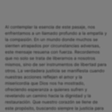
Al contemplar la esencia de este pasaje, nos
enfrentamos a un llamado profundo a la empatía y
la compasión. En un mundo donde muchos se
sienten atrapados por circunstancias adversas,
este mensaje resuena con fuerza. Recordemos
que no solo se trata de liberarnos a nosotros
mismos, sino de ser instrumentos de libertad para
otros. La verdadera justicia se manifiesta cuando
nuestras acciones reflejan el amor y la
misericordia que Dios nos ha mostrado,
ofreciendo esperanza a quienes sufren y
revelando un camino hacia la dignidad y la
restauración. Que nuestro corazón se llene de
este propósito, buscando siempre la justicia para