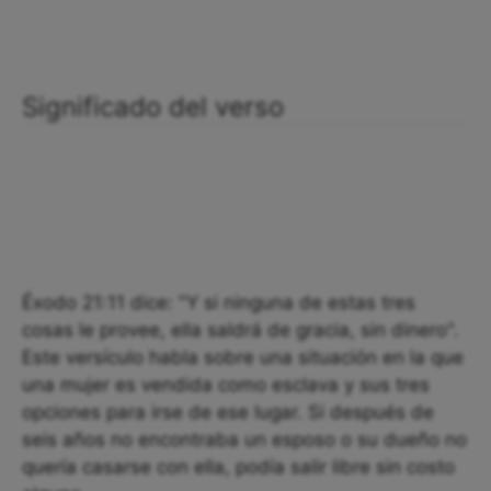
Significado del verso
Éxodo 21:11 dice: "Y si ninguna de estas tres
cosas le provee, ella saldrá de gracia, sin dinero".
Este versículo habla sobre una situación en la que
una mujer es vendida como esclava y sus tres
opciones para irse de ese lugar. Si después de
seis años no encontraba un esposo o su dueño no
quería casarse con ella, podía salir libre sin costo