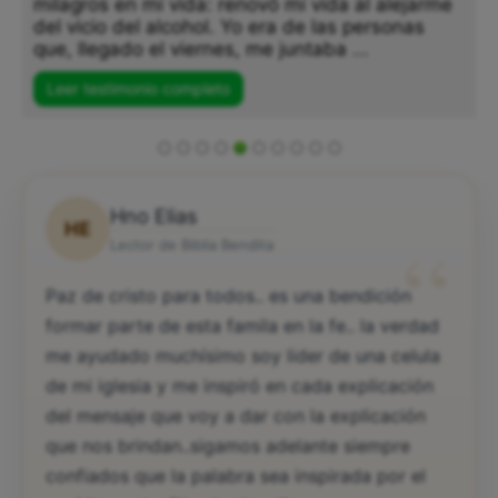
milagros en mi vida: renovó mi vida al alejarme
del vicio del alcohol. Yo era de las personas
que, llegado el viernes, me juntaba ...
Leer testimonio completo
Hno Elias
HE
“
Lector de Biblia Bendita
Paz de cristo para todos.. es una bendición
formar parte de esta famila en la fe.. la verdad
me ayudado muchísimo soy lider de una celula
de mi iglesia y me inspiró en cada explicación
del mensaje que voy a dar con la explicación
que nos brindan..sigamos adelante siempre
confiados que la palabra sea inspirada por el