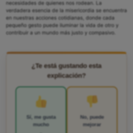
necesidades de quienes nos rodean. La
verdadera esencia de la misericordia se encuentra
en nuestras acciones cotidianas, donde cada
pequeño gesto puede iluminar la vida de otro y
contribuir a un mundo más justo y compasivo.
¿Te está gustando esta
explicación?
Sí, me gusta
No, puede
mucho
mejorar