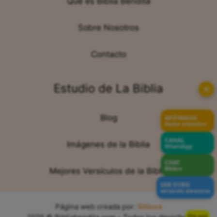
Qué es Biblia Bendita
Sobre Nosotros
Contacto
Estudio de La Biblia
✕
Blog
APÓYANOS
Hazte miembro
CANAL
Imágenes de la Biblia
WhatsApp
CHAT
Bíblico
Mejores Versículos de la Biblia
VER OTRO
versículo aleatorio
Página web creada por:
Sitiova
Sin voz