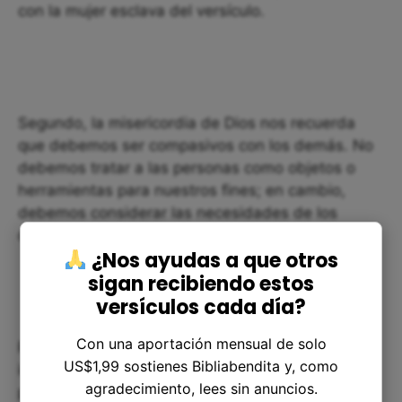
con la mujer esclava del versículo.
Segundo, la misericordia de Dios nos recuerda
que debemos ser compasivos con los demás. No
debemos tratar a las personas como objetos o
herramientas para nuestros fines; en cambio,
debemos considerar las necesidades de los
demás y buscar maneras de ayudarles.
¿Nos ayudas a que otros
sigan recibiendo estos
versículos cada día?
Con una aportación mensual de solo
Por último, el verso también nos muestra la
US$1,99 sostienes Bibliabendita y, como
importancia de vivir en libertad. Dios no nos creó
agradecimiento, lees sin anuncios.
para ser esclavos de alguien más. Debemos