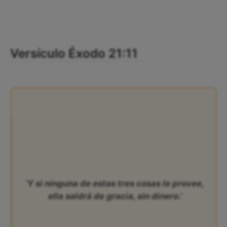
Versículo Éxodo 21:11
‘Y si ninguna de estas tres cosas le provee,
ella saldrá de gracia, sin dinero.’