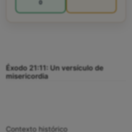
0
Éxodo 21:11: Un versículo de
misericordia
Contexto histórico