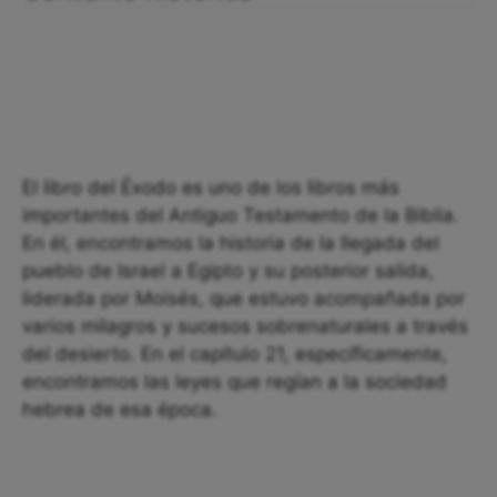
El libro del Éxodo es uno de los libros más
importantes del Antiguo Testamento de la Biblia.
En él, encontramos la historia de la llegada del
pueblo de Israel a Egipto y su posterior salida,
liderada por Moisés, que estuvo acompañada por
varios milagros y sucesos sobrenaturales a través
del desierto. En el capítulo 21, específicamente,
encontramos las leyes que regían a la sociedad
hebrea de esa época.