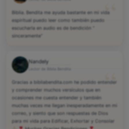
“
Biblia. Bendita me ayuda bastante en mi vida
espiritual puedo leer como también puedo
escucharla en audio es de bendición “
sinceramente”
Nandely
“
Lector de Biblia Bendita
Gracias a bibliabendita.com he podido entender
y comprender muchos versículos que en
ocasiones me cuesta entender y también
muchas veces me llegan inesperadamente en mi
correo, y siento que son respuestas de Dios
para mi vida para Edificar, Exhortar y Consolar
Muchas Gracias Bendiciones