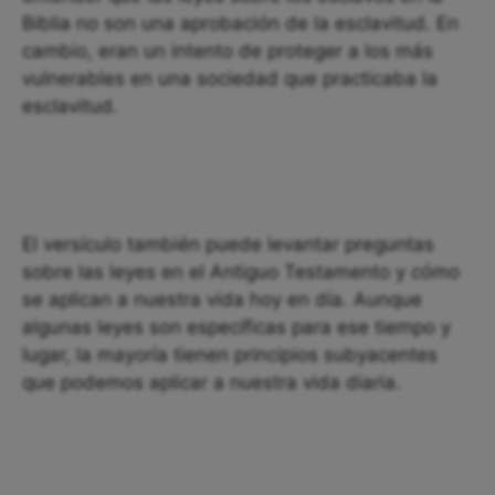
Biblia no son una aprobación de la esclavitud. En
cambio, eran un intento de proteger a los más
vulnerables en una sociedad que practicaba la
esclavitud.
El versículo también puede levantar preguntas
sobre las leyes en el Antiguo Testamento y cómo
se aplican a nuestra vida hoy en día. Aunque
algunas leyes son específicas para ese tiempo y
lugar, la mayoría tienen principios subyacentes
que podemos aplicar a nuestra vida diaria.