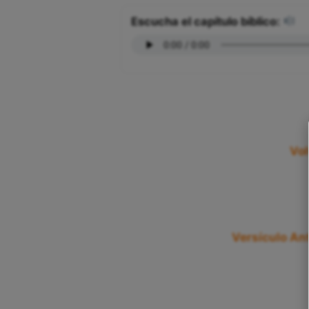
Escucha el capítulo bíblico:
Vol
Versículo Ant