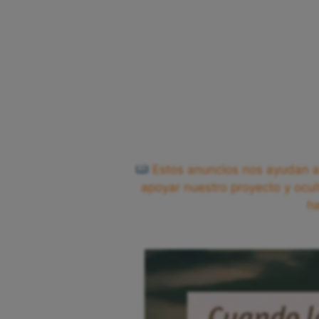
Estos anuncios nos ayudan a 
apoyar nuestro proyecto y ocul
h