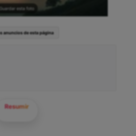
Guardar esta foto
os anuncios de esta página
Resumir