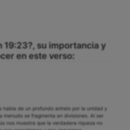
n 19:23?, su importancia y
er en este verso:
s habla de un profundo anhelo por la unidad y
a menudo se fragmenta en divisiones. Al ser
ús nos muestra que la verdadera riqueza no