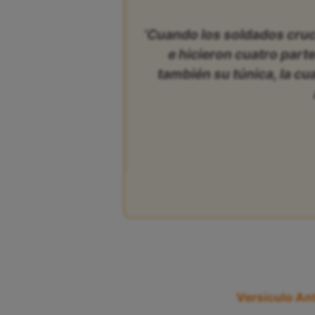
‘Cuando los soldados cruc
e hicieron cuatro par
también su túnica, la cua
Versículo Ant