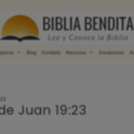
WhatsApp
Facebook
X
xplorar
Blog
Contacto
Recursos
Donaciones
A
:23
de Juan 19:23