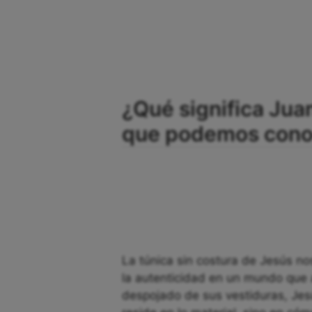
¿Qué significa Jua
que podemos conoc
La túnica sin costura de Jesús no
la autenticidad en un mundo que 
despojado de sus vestiduras, Jes