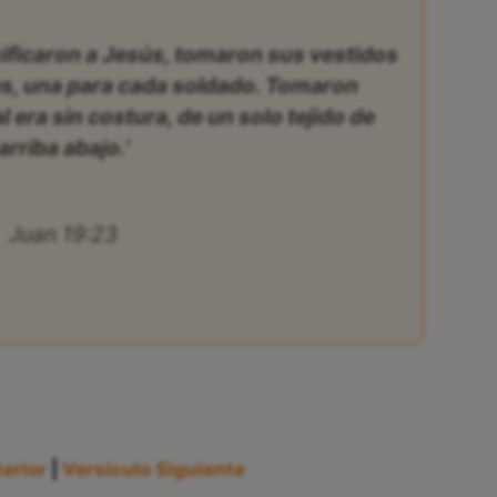
ificaron a Jesús, tomaron sus vestidos
tes, una para cada soldado. Tomaron
l era sin costura, de un solo tejido de
arriba abajo.’
Juan 19:23
erior
|
Versículo Siguiente