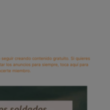
seguir creando contenido gratuito. Si quieres
tar los anuncios para siempre, toca aquí para
acerte miembro.